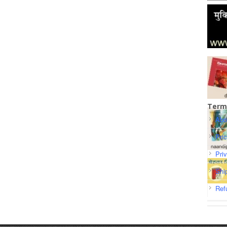
Term
Abo
Pri
Pri
Shi
Ref