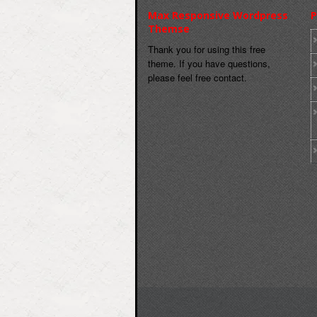
Max Responsive Wordpress
P
Themse
Thank you for using this free
theme. If you have questions,
please feel free contact.