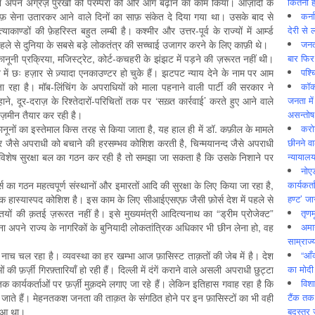
कितनी ह
 ने अपने अंग्रेज़ पुरखों की परम्परा को और आगे बढ़ाने का काम किया। आज़ादी के
कर्न
़िलाफ़ सेना उतारकर आने वाले दिनों का साफ़ संकेत दे दिया गया था। उसके बाद से
देरी से 
ाकाण्डों की फ़ेहरिस्त बहुत लम्बी है। कश्मीर और उत्तर-पूर्व के राज्यों में आर्म्ड
जनत
न पहले से दुनिया के सबसे बड़े लोकतंत्र की सच्चाई उजागर करने के लिए काफ़ी थे।
बार फिर
़ानूनी प्रक्रिया, मजिस्ट्रेट, कोर्ट-कचहरी के झंझट में पड़ने की ज़रूरत नहीं थी।
पश्
ें छः हज़ार से ज़्यादा एनकाउण्टर हो चुके हैं। झटपट न्याय देने के नाम पर आम
कॉक
ा रहा है। मॉब-लिंचिंग के अपराधियों को माला पहनाने वाली पार्टी की सरकार ने
जनता में
ने, दूर-दराज़ के रिश्तेदारों-परिचितों तक पर ‘सख़्त कार्रवाई’ करते हुए आने वाले
असन्‍तो
 ज़मीन तैयार कर रही है।
करोड
ानूनों का इस्तेमाल किस तरह से किया जाता है, यह हाल ही में डॉ. कफ़ील के मामले
छीनने व
गर जैसे अपराधी को बचाने की हरसम्भव कोशिश करती है, चिन्मयानन्द जैसे अपराधी
न्यायाल
विशेष सुरक्षा बल का गठन कर रही है तो समझा जा सकता है कि उसके निशाने पर
नोए
कार्यकर्
 का गठन महत्वपूर्ण संस्थानों और इमारतों आदि की सुरक्षा के लिए किया जा रहा है,
हण्ट’ जा
 एक हास्यास्पद कोशिश है। इस काम के लिए सीआईएसएफ़ जैसी फ़ोर्स देश में पहले से
तृणम
ियों की क़तई ज़रूरत नहीं है। इसे मुख्यमंत्री आदित्यनाथ का “ड्रीम प्रोजेक्ट”
अमान
 अपने राज्य के नागरिकों के बुनियादी लोकतांत्रिक अधिकार भी छीन लेना हो, वह
साम्राज्
“आँ
ंगा नाच चल रहा है। व्यवस्था का हर खम्भा आज फ़ासिस्ट ताक़तों की जेब में है। देश
का मोदी
 की फ़र्ज़ी गिरफ़्तारियाँ हो रही हैं। दिल्ली में दंगें कराने वाले असली अपराधी छुट्टा
विशा
क कार्यकर्ताओं पर फ़र्ज़ी मुक़दमे लगाए जा रहे हैं। लेकिन इतिहास गवाह रहा है कि
टैंक तक
डूब जाते हैं। मेहनतकश जनता की ताक़त के संगठित होने पर इन फ़ासिस्टों का भी वही
बदस्तूर 
हुआ था।