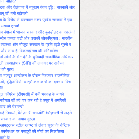
ोनी चाहिए?
ाटक और तेलंगाना में न्यूनतम वेतन वृद्धि : नाकाफ़ी और
लागू की गयी बढ़ोत्तरी
ा के विरोध से घबराकर उत्तर प्रदेश सरकार ने एक
 लगाया एस्मा!
चिम बंगाल में भाजपा सरकार और बुलडोज़र का आतंक!
रोच जनता पार्टी और उसकी लोकप्रियता : भारतीय
 व्‍यवस्‍था और मौजूदा सरकार के प्रति बढ़ते गुस्‍से व
ष और साथ ही विकल्‍पहीनता की अभिव्‍यक्ति
़ों लोगों के वोट देने के बुनियादी राजनीतिक अधिकार
ाली एसआईआर (SIR) की क़वायद पर सर्वोच्च
य की मुहर!
डा मज़दूर आन्दोलन के दौरान गिरफ़्तार राजनीतिक
ताओं, बुद्धिजीवियों, छात्रों-कलाकारों का दमन व ‘विच
री!
ूल काँग्रेस (टीएमसी) में मची भगदड़ के मायने
वीयता की हदें पार कर रही है क्यूबा में अमेरिकी
यवाद की घेराबन्दी
कड़े छिपाओ, बेरोज़गारी भगाओ!” बेरोज़गारी से लड़ने
 सरकार का नायाब नुस्ख़ा
खापट्टनम स्टील प्लाण्ट से लेकर सूरत के सेप्टिक
 कार्यस्थल पर मज़दूरों की मौतों का सिलसिला
जारी है!