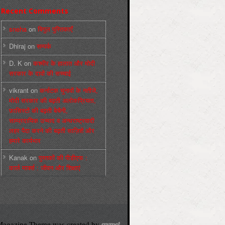
Recent Comments
sneha
on
बिगुल पुस्तिकाएँ
Dhiraj
on
सम्पर्क
D. K
on
कश्मीर के हालात और मोदी
सरकार के दावों की सच्चाई
vikrant
on
कर्नाटक चुनावों के नतीजे,
मोदी सरकार की बढ़ती अलोकप्रियता,
फ़ासिस्टों की बढ़ती बेचैनी,
साम्प्रदायिक उन्माद व अन्धराष्ट्रवादी
लहर पैदा करने की बढ़ती साज़िशें और
हमारे कार्यभार
Kanak
on
पुस्‍तकों की पीडीएफ :
कार्ल मार्क्‍स : जीवन और शिक्षाएं
agazine Theme was created by