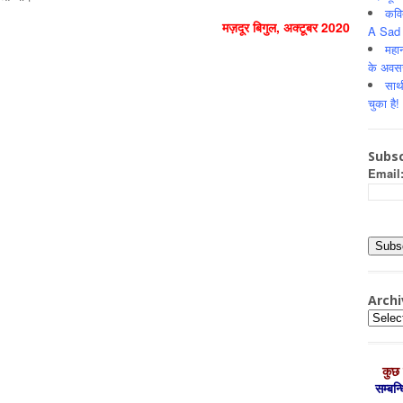
कवि
मज़दूर बिगुल, अक्टूबर 2020
A Sad 
महान
के अवस
साथ
चुका है!
Subsc
Email
Archi
Archiv
कुछ 
सम्‍बन