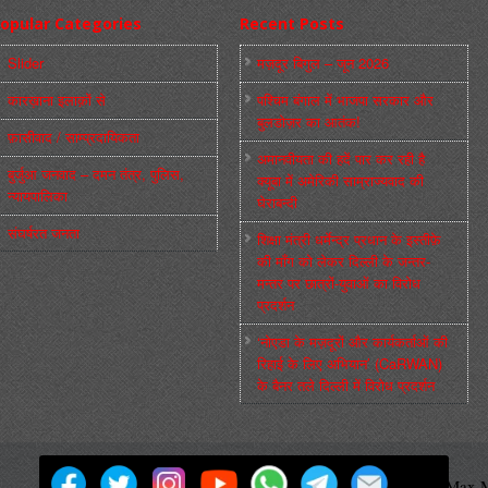
opular Categories
Recent Posts
Slider
मज़दूर बिगुल – जून 2026
कारख़ाना इलाक़ों से
पश्चिम बंगाल में भाजपा सरकार और
बुलडोज़र का आतंक!
फ़ासीवाद / साम्‍प्रदायिकता
अमानवीयता की हदें पार कर रही है
बुर्जुआ जनवाद – दमन तंत्र, पुलिस,
क्यूबा में अमेरिकी साम्राज्यवाद की
न्‍यायपालिका
घेराबन्दी
संघर्षरत जनता
शिक्षा मंत्री धर्मेन्द्र प्रधान के इस्तीफ़े
की माँग को लेकर दिल्ली के जन्तर-
मन्तर पर छात्रों-युवाओं का विरोध
प्रदर्शन
‘नोएडा के मज़दूरों और कार्यकर्ताओं की
रिहाई के लिए अभियान’ (CaRWAN)
के बैनर तले दिल्ली में विरोध प्रदर्शन
मज़दूर बिगुल
Powered by
WordPress
Max M