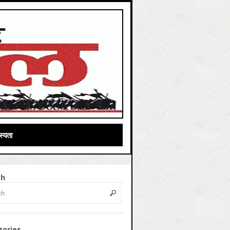
्यता
ch
gories