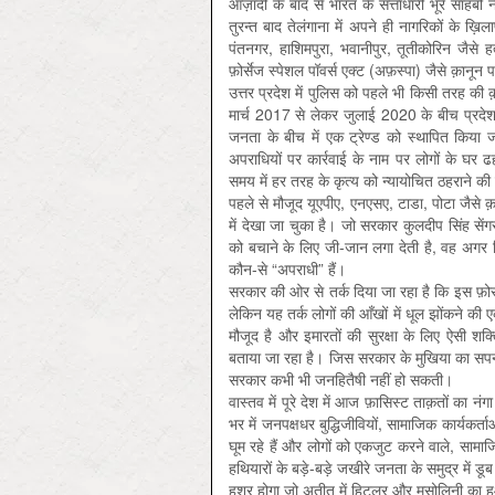
आज़ादी के बाद से भारत के सत्ताधारी भूरे साहबों
तुरन्त बाद तेलंगाना में अपने ही नागरिकों के ख
पंतनगर, हाशिमपुरा, भवानीपुर, तूतीकोरि‍न जैसे हत्य
फ़ोर्सेज स्पेशल पॉवर्स एक्ट (अफ़स्पा) जैसे क़ानू
उत्तर प्रदेश में पुलिस को पहले भी किसी तरह की क
मार्च 2017 से लेकर जुलाई 2020 के बीच प्रदेश म
जनता के बीच में एक ट्रेण्ड को स्थापित किया ज
अपराधियों पर कार्रवाई के नाम पर लोगों के घर ढहा
समय में हर तरह के कृत्य को न्यायोचित ठहराने की
पहले से मौजूद यूएपीए, एनएसए, टाडा, पोटा जैसे क़
में देखा जा चुका है। जो सरकार कुलदीप सिंह सें
को बचाने के लिए जी-जान लगा देती है, वह अगर 
कौन-से “अपराधी” हैं।
सरकार की ओर से तर्क दिया जा रहा है कि इस फ़ोर्स
लेकिन यह तर्क लोगों की आँखों में धूल झोंकने की
मौजूद है और इमारतों की सुरक्षा के लिए ऐसी शक्त
बताया जा रहा है। जिस सरकार के मुखिया का सपना
सरकार कभी भी जनहितैषी नहीं हो सकती।
वास्तव में पूरे देश में आज फ़ासिस्ट ताक़तों का न
भर में जनपक्षधर बुद्धिजीवियों, सामाजिक कार्यकर्ताओं
घूम रहे हैं और लोगों को एकजुट करने वाले, सामाजि
हथियारों के बड़े-बड़े जखीरे जनता के समुद्र में 
हश्र होगा जो अतीत में हिटलर और मुसोलिनी का 