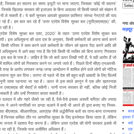
ीं है; जिसका हर सदस्य हर समय ड्यूटी पर माना जाएगा; जिसका ‘कोई भी सदस्य’
Catego
 जिसके ख़िलाफ़ सरकार की इजाज़त के बिना अदालत भी किसी मामले को संज्ञान में
भी ले सकती है। ये बातें सुनकर आपको कुख़्यात फ़ासिस्ट संस्था गेस्टापो की याद
हे हैं। हम बात कर रहे हैं ‘उत्तर प्रदेश विशेष सुरक्षा बल (यूपीएसएसएफ़)’ की,
नया अं
ा रही है।
मज़दूर
प्रदेश विशेष सुरक्षा बल एक्ट, 2020’ के तहत ‘उत्तर प्रदेश विशेष सुरक्षा बल
यी। इस अधिसूचना की धारा दस के अनुसार, किसी कर्मचारी को अपना कार्य करने
ाने, किसी परिसर में काम करने वाले कर्मचारी के जीवन को ख़तरा पैदा करने आदि की
िसूचना में आगे कहा गया है कि ऐसे किसी भी व्यक्ति को बिना वारण्ट गिरफ़्तार
 बल के पास है। ज़ाहिर है कि जो बातें ऊपर लिखी गयी हैं, ये वही आरोप हैं जो
शामिल लोगों को गिरफ़्तार करने पर लगाये जाते हैं। पिछले दिनों सीएए-एनआरसी-
इसी तरह के आरोप लगाकर जगह-जगह आन्दोलन में शामिल होने वाले लोगों को नोटिस
वाना शुरु कर दिया। वारण्ट तो पहले भी देश की बहुत बड़ी आबादी के लिए फ़िल्मों
ानूनी जामा पहनाया जा रहा है। ऊपर से इस काले क़ानून में एक और ख़तरनाक
देकर एसएसएफ़ की सेवाएँ ले सकेंगी। यानी राज्य सरकार ही नहीं, बल्कि कोई निजी
सकती है और उन्हें गिरफ़्तार करवा सकती है।
के दलदल में और गहरे धँसते जा रही है, वैसे-वैसे इसका असली चरित्र और ज़्यादा
्य ने अपने नागरिकों पर डण्डा चलाने में कभी भी अपने ही द्वारा बनाए गए नियम-
बारह
वा बीएसएफ़, सीआरपीएफ़, आरएएफ़ जैसे अर्द्धसैनिक बलों का ताना-बाना राज्यसत्ता
इसका ज़ि
द हैं जिनका कथित तौर पर आन्तरिक सुरक्षा के लिए इस्तेमाल किया जाता है, लेकिन
क्यो
 जनता में दहशत पैदा करना है। लेकिन उत्तर प्रदेश की योगी सरकार इससे भी
एक इ
 जा रही है, जिसके पास असीमित अधिकार हैं।