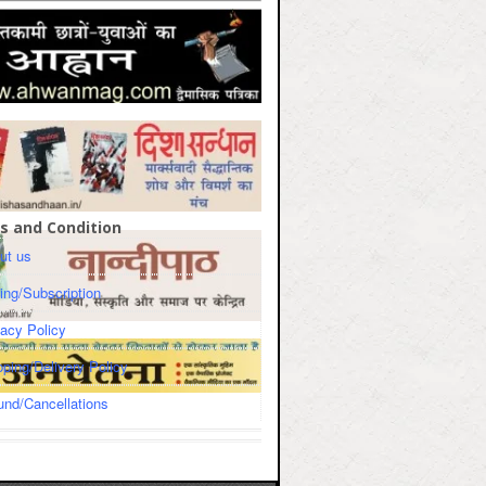
s and Condition
ut us
cing/Subscription
vacy Policy
pping/Delivery Policy
und/Cancellations