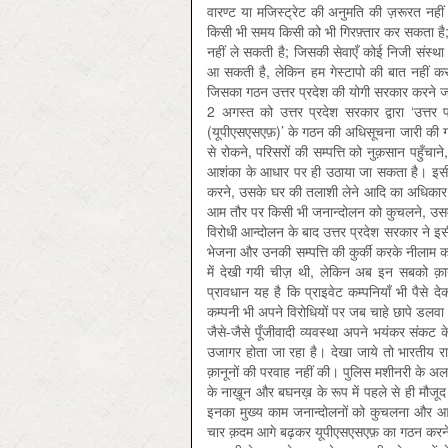
वारण्ट या मजिस्ट्रेट की अनुमति की ज़रूरत नह
किसी भी समय किसी को भी गिरफ़्तार कर सकता है;
नहीं ले सकती है; जिसकी सेवाएँ कोई निजी संस्था 
आ सकती है, लेकिन हम गेस्टापो की बात नहीं कर र
जिसका गठन उत्तर प्रदेश की योगी सरकार करने ज
2 अगस्त को उत्तर प्रदेश सरकार द्वारा ‘उत्तर 
(यूपीएसएसएफ़)’ के गठन की अधिसूचना जारी की ग
से रोकने, परिसरों की सम्पत्ति को नुक़सान पहुँच
आशंका के आधार पर ही उठाया जा सकता है। इसी अध
करने, उसके घर की तलाशी लेने आदि का अधिकार इस
आम तौर पर किसी भी जनान्दोलन को कुचलने, उसमें 
विरोधी आन्दोलन के बाद उत्तर प्रदेश सरकार ने 
भेजना और उनकी सम्पत्ति की कुर्की करके नीलाम कर
में देखी गयी चीज़ थी, लेकिन अब इन सबको क़
प्रावधान यह है कि प्राइवेट कम्पनियाँ भी पैसे 
कम्पनी भी अपने विरोधियों पर जब चाहे छापे डलवा 
जैसे-जैसे पूँजीवादी व्यवस्था अपने भयंकर संकट 
उजागर होता जा रहा है। देखा जाये तो भारतीय राज
क़ानूनों की परवाह नहीं की। पुलिस मशीनरी के अला
के नाख़ून और बघनख़ के रूप में पहले से ही मौजू
इनका मुख्य काम जनान्दोलनों को कुचलना और आम
चार क़दम आगे बढ़कर यूपीएसएसएफ़ का गठन करने