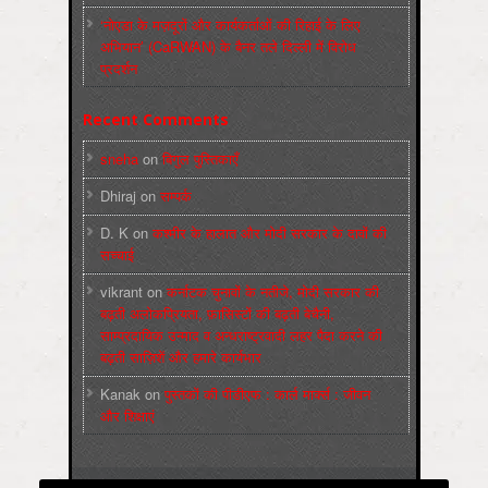
‘नोएडा के मज़दूरों और कार्यकर्ताओं की रिहाई के लिए
अभियान’ (CaRWAN) के बैनर तले दिल्ली में विरोध
प्रदर्शन
Recent Comments
sneha
on
बिगुल पुस्तिकाएँ
Dhiraj
on
सम्पर्क
D. K
on
कश्मीर के हालात और मोदी सरकार के दावों की
सच्चाई
vikrant
on
कर्नाटक चुनावों के नतीजे, मोदी सरकार की
बढ़ती अलोकप्रियता, फ़ासिस्टों की बढ़ती बेचैनी,
साम्प्रदायिक उन्माद व अन्धराष्ट्रवादी लहर पैदा करने की
बढ़ती साज़िशें और हमारे कार्यभार
Kanak
on
पुस्‍तकों की पीडीएफ : कार्ल मार्क्‍स : जीवन
और शिक्षाएं