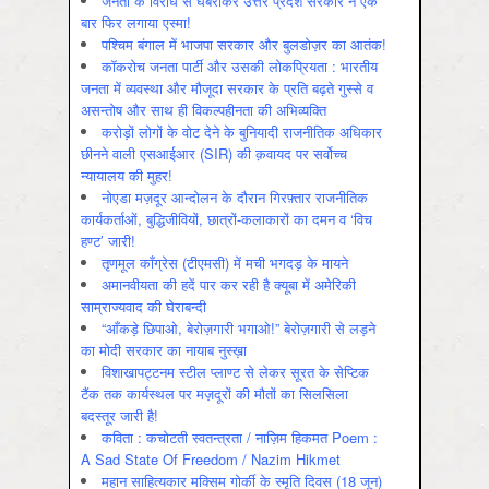
जनता के विरोध से घबराकर उत्तर प्रदेश सरकार ने एक
बार फिर लगाया एस्मा!
पश्चिम बंगाल में भाजपा सरकार और बुलडोज़र का आतंक!
कॉकरोच जनता पार्टी और उसकी लोकप्रियता : भारतीय
जनता में व्‍यवस्‍था और मौजूदा सरकार के प्रति बढ़ते गुस्‍से व
असन्‍तोष और साथ ही विकल्‍पहीनता की अभिव्‍यक्ति
करोड़ों लोगों के वोट देने के बुनियादी राजनीतिक अधिकार
छीनने वाली एसआईआर (SIR) की क़वायद पर सर्वोच्च
न्यायालय की मुहर!
नोएडा मज़दूर आन्दोलन के दौरान गिरफ़्तार राजनीतिक
कार्यकर्ताओं, बुद्धिजीवियों, छात्रों-कलाकारों का दमन व ‘विच
हण्ट’ जारी!
तृणमूल काँग्रेस (टीएमसी) में मची भगदड़ के मायने
अमानवीयता की हदें पार कर रही है क्यूबा में अमेरिकी
साम्राज्यवाद की घेराबन्दी
“आँकड़े छिपाओ, बेरोज़गारी भगाओ!” बेरोज़गारी से लड़ने
का मोदी सरकार का नायाब नुस्ख़ा
विशाखापट्टनम स्टील प्लाण्ट से लेकर सूरत के सेप्टिक
टैंक तक कार्यस्थल पर मज़दूरों की मौतों का सिलसिला
बदस्तूर जारी है!
कविता : कचोटती स्वतन्त्रता / नाज़िम हिकमत Poem :
A Sad State Of Freedom / Nazim Hikmet
महान साहित्यकार मक्सिम गोर्की के स्मृति दिवस (18 जून)