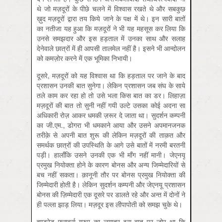
थे जो मज़दूरों के पीछे चलने में विश्वास रखते थे और सबकुछ
ख़ुद मज़दूरों द्वारा तय किये जाने के पक्ष में थे। इन सारी बातों
का नतीजा यह हुआ कि मज़दूरों ने भी यह महसूस कर लिया कि
उनसे समझदार और इस हड़ताल में उनका साथ और सलाह
देनेवाले छात्रों में ही आपसी तालमेल नहीं है। इसने भी आन्‍दोलन
को कमज़ोर करने में एक भूमिका निभायी।
दूसरे, मज़दूरों को यह विश्वास था कि हड़ताल पर जाने के बाद
प्रशासन उनकी बात सुनेगा। लेकिन प्रशासन जब संघ के साये
तले काम कर रहा हो तो उसे भला किस बात का डर। लिहाज़ा
मज़दूरों की बात तो सुनी नहीं गयी उल्‍टे उसका कोई अदना सा
अधिकारी रोज़ आकर धमकी ज़रूर दे जाता था। सुदर्शन कम्पनी
का जी.एम., डोगरा भी धमकाने आया और उसने अपमानजनक
तरीक़े से अपनी बात शुरू की लेकिन मज़दूरों की ताक़त और
समर्थक छात्रों की उपस्थिति के आगे उसे बातों में नरमी बरतनी
पड़ी। हालाँकि उसने उनकी एक भी माँग नहीं मानी। जेएनयू
प्रमुख नियोक्‍ता होने के कारण बोनस और अन्‍य जिम्‍मेदारियों से
बच नहीं सकता। क़ानूनी तौर पर बोनस प्रमुख नियोक्‍ता की
जि़म्‍मेदारी होती है। लेकिन सुदर्शन कम्पनी और जेएनयू प्रशासन
बोनस की ज़ि‍म्‍मेदारी एक दूसरे पर डालते रहे और अन्‍त में दोनों ने
ही पल्‍ला झाड़ लिया। मज़दूर इस लीपापोती को समझ चुके थे।
हण्‍ड्रेड फ़्लावर्स ग्रुप का लगातर इस बात पर ज़ोर था कि