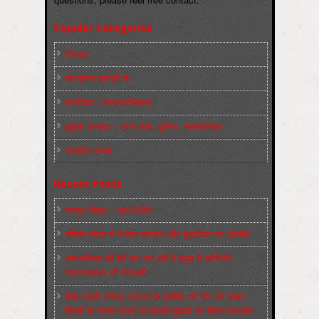
Popular Categories
Slider
कारख़ाना इलाक़ों से
फ़ासीवाद / साम्‍प्रदायिकता
बुर्जुआ जनवाद – दमन तंत्र, पुलिस, न्‍यायपालिका
संघर्षरत जनता
Recent Posts
मज़दूर बिगुल – जून 2026
पश्चिम बंगाल में भाजपा सरकार और बुलडोज़र का आतंक!
अमानवीयता की हदें पार कर रही है क्यूबा में अमेरिकी
साम्राज्यवाद की घेराबन्दी
शिक्षा मंत्री धर्मेन्द्र प्रधान के इस्तीफ़े की माँग को लेकर
दिल्ली के जन्तर-मन्तर पर छात्रों-युवाओं का विरोध प्रदर्शन