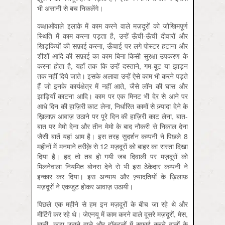
भी असानी से बच निकलेंगे।
कक्षाओंवाले इलाक़े में काम करने वाले मज़दूरों को जोखिमपूर्ण
स्थिति में काम करना पड़ता है, उन्‍हें ऊँची-ऊँची दीवारों और
खिड़कियों की सफ़ाई करना, ऊँचाई पर लगे पोस्‍टर हटाना और
शीशों आदि की सफ़ाई का काम बिना किसी सुरक्षा उपकरण के
करना होता है, यहाँ तक कि उन्‍हें दस्ताने, गम-बूट या झाड़न
तक नहीं दिये जाते। इसके अलावा उन्‍हें ऐसे काम भी करने पड़ते
हैं जो इनके कार्यक्षेत्र में नहीं आते, जैसे लॉन की घास और
झाड़ियाँ काटना आदि। काम पर एक मिनट भी देर से आने पर
आधे दिन की हाज़िरी काट लेना, निर्धारित कामों से ज़्यादा देने के
ख़िलाफ़ आवाज़ उठाने पर पूरे दिन की हाज़िरी काट लेना, बात-
बात पर मेमो देना और तीन मेमो के बाद नौकरी से निकाल देना
जैसी बातें यहां आम है। इस तरह सुदर्शन कम्पनी ने पिछले 8
महीनों में मनमाने तरीक़े से 12 मज़दूरों को बाहर का रास्ता दिखा
दिया है। हद तो तब हो गयी जब दिवाली पर मज़दूरों को
मिलनेवाला नियमित बोनस देने से भी इस ठेकेदार कम्पनी ने
इन्‍कार कर दिया। इस अन्‍याय और ज्‍़यादतियों के ख़िलाफ़
मज़दूरों ने एकजुट होकर आवाज़ उठायी।
पिछले एक महीने से हम इन मज़दूरों के बीच जा रहे थे और
मीटिंगें कर रहे थे। जेएनयू में काम करने वाले दूसरे मज़दूरों, मेस,
माली, कूड़ा उठाने वाले और हॉस्‍टलों में सफ़ाई करने वालों के