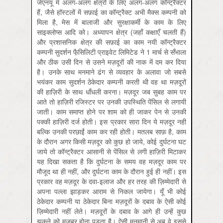
जेएनयू में अलग-अलग क्षेत्रों के लिए अलग-अलग कॉन्‍ट्रैक्‍टर
हैं, जैसे हॉस्‍टलों में सफ़ाई का कॉन्‍ट्रैक्‍ट अभी मैक्‍स कम्पनी को
मिला है, मेस में बालाजी और सुरक्षाकर्मी के काम के लिए
साइक्‍लोप्‍स आदि को। अध्‍यापन क्षेत्र (जहाँ कक्षाएँ चलती हैं)
और प्रशासनिक क्षेत्र की सफ़ाई का काम नयी कॉन्‍ट्रैक्‍टर
कम्पनी सुदर्शन फै़सिलिटी प्राइवेट लिमिटेड ने 1 मार्च से सँभाला
और ठीक उसी दिन से उसने मज़दूरों की नाक में दम कर दिया
है। उनके साथ मनमाने ढंग से व्‍यवहार के अलावा जो सबसे
भयंकर काम सुदर्शन ठेकेदार कम्पनी करती थी वह था मज़दूरों
की हाज़िरी के साथ धाँधली करना। मज़दूर जब सुबह काम पर
आते तो हाज़िरी रजिस्‍टर पर उनकी उपस्थिति पेंसिल से लगायी
जाती। काम समाप्‍त होने पर शाम को ही जाकर पेन से उनकी
पक्की हाज़िरी दर्ज होती। इस प्रकार सारा दिन ये मज़दूर नहीं
बल्कि उनकी परछाईं काम कर रही होती। मतलब साफ़ है, काम
के दौरान अगर किसी मज़दूर को कुछ हो जाये, कोई दुर्घटना घट
जाये तो कॉन्‍ट्रैक्‍टर आसानी से पेंसिल से लगी हाज़िरी मिटाकर
यह दिखा सकता है कि दुर्घटना के समय वह मज़दूर काम पर
मौजूद था ही नहीं, और दुर्घटना काम के दौरान हुई ही नहीं। इस
प्रकार वह मज़दूर के दवा-इलाज और हर तरह की ज़ि‍म्‍मेदारी से
अपना पल्‍ला झाड़कर आराम से निकल जायेगा। यूँ भी कोई
ठेकेदार कम्पनी या ठेकेदार बिना मज़दूरों के दबाव के ऐसी कोई
ज़ि‍म्‍मेदारी नहीं लेते। मज़दूरों के दबाव के आगे ही उन्‍हें कुछ
झुकने को मजबूर होना पड़ता है। ऐसी मनमानी से अब वे इससे