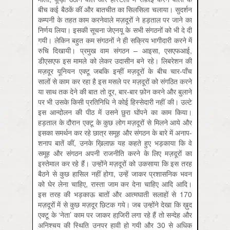
बीच कई बैठकें कीं और बातचीत का सिलसिला चलाया। सुदर्शन
कम्पनी के तहत काम करनेवाले मज़दूरों ने हड़ताल पर जाने का
निर्णय लिया। इसकी सूचना जेएनयू के सभी संगठनों को भी दे दी
गयी। लेकिन बहुत कम संगठनों ने ही सक्रिय भागीदारी करने में
रुचि दिखायी। प्रमुख वाम संगठन – आइसा, एसएफआई,
डीएसएफ इस मामले को लेकर उदासीन बने रहे। लिबरेशन की
मज़दूर यूनियन एक्‍टू जबकि इन्‍हीं मज़दूरों के बीच चार-पाँच
सालों से काम कर रहा है इस मसले पर मज़दूरों को संगठित करने
या साथ तक देने की बात तो दूर, बार-बार फ़ोन करने और बुलाने
पर भी उसके किसी प्रतिनिधि ने कोई हिस्‍सेदारी नहीं की। उल्‍टे
इस आन्‍दोलन की पीठ में उसने छुरा घोंपने का काम किया।
हड़ताल के दौरान एक्‍टू के कुछ लोग मज़दूरों से मिलने आये और
इसका समर्थन कर रहे छात्र समूह और संगठन के बारे में अनाप-
शनाप बातें कीं, उनके ख़िलाफ़ यह कहते हुए भड़काया कि वे
समूह और संगठन अपनी राजनीति करने के लिए मज़दूरों का
इस्तेमाल कर रहे हैं। उन्‍होंने मज़दूरों को उकसाया कि इस तरह
बैठने से कुछ हासिल नहीं होगा, उन्‍हें जाकर प्रशासनिक भवन
को घेर लेना चाहिए, रास्ता जाम कर देना चाहिए आदि आदि।
इस तरह की भड़काऊ बातों और आत्‍मघाती सलाहों से 170
मज़दूरों में से कुछ मज़दूर छिटक गये। जब उन्‍होंने देखा कि ख़ुद
एक्‍टू के ‘नेता’ काम पर जाकर हाजि़री लगा रहे हैं तो सन्‍देह और
अनिश्चय की स्थिति उनपर हावी हो गयी और 30 से अधिक