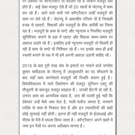
पर ठेकेदार या कॉन्‍ट्रैक्‍टर तो बदलते रहे हैं लेकिन मज़दूर वही
होते हैं। कई ठेका मज़दूर ऐसे हैं जो 20 सालों से जेएनयू में काम
कर रहे हैं। आने वाले सभी नये कॉन्‍ट्रैक्‍टर उन्‍हीं मज़दूरों को
काम पर लेते रहे हैं। जेएनयू में आवासीय परिसर भी है जिसकी
वजह से छात्रों, शिक्षकों और मज़दूरों के बीच क़रीबी का रिश्‍ता
रहा है। मज़दूरों के काम के घण्‍टे और न्‍यूनतम व नियमित मज़दूरी
सुनिश्चित कराने के हक़ में छात्र और शिक्षक समय-समय पर
आवाज़ उठाते रहे हैं। इसलिए इन्‍हें न्‍यूनतम मज़दूरी तो मिलती ही
रही है काम के घण्‍टे भी निश्चित रहे हैं। पर इसके साथ ही इन्‍हें
स्‍थायी बनाने के पक्ष में भी हमें अपनी आवाज़ उठानी चाहिए थी।
2016 के बाद पूरी तरह संघ के इशारों पर नाचने वाले जगदेश
कुमार मामीडाला के जेएनयू में उपकुलपति का पद सँभालने के
बाद यहाँ काम करनेवाले मज़दूरों की स्थिति बदतर हुई है।
विश्वविद्यालय में माले लिबरेशन की मज़दूर यूनियन एक्‍टू की
मौजूदगी के बावजूद मज़दूर बदहाल हैं। उनकी छँटनी हो रही है,
उनपर काम का अत्यधिक दबाव है, ज़रा सी ग़लती हुई नहीं कि
ठेकेदार उन्‍हें मेमो थमा देता है, गाली-गलौज करता है, मनमाने
तरीक़े से काम से निकाल देता है और इन ज्‍़यादतियों की कहीं
कोई सुनवाई नहीं होती। इतना ही नहीं मज़दूरों के ईएसआई और
पीएफ के पैसे में घपला किया जाता है। कॉन्‍ट्रैक्‍टर अपने खाते में
जमा इन पैसों पर अपना अधिकार मानता है।