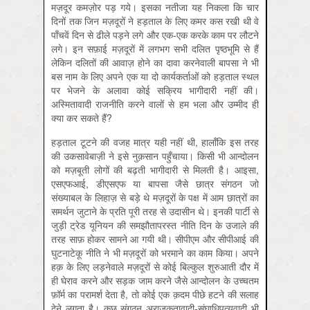
मज़दूर कमज़ोर पड़ गये। इसका नतीजा यह निकला कि चार
दिनों तक जिन मज़दूरों ने हड़ताल के लिए कमर कस रखी थी वे
पाँचवें दिन से ढीले पड़ने लगे और एक-एक करके काम पर लौटने
लगे। इन सफ़ाई मज़दूरों में लगभग सभी दलित पृष्‍ठभूमि से हैं
लेकिन दलितों की आवाज़ होने का दावा करनेवाली बापसा ने भी
बस नाम के लिए अपने एक या दो कार्यकर्ताओं को हड़ताल स्‍थल
पर भेजने के अलावा कोई सक्रिय भागीदारी नहीं की।
अस्मितावादी राजनीति करने वालों से हम भला और उम्‍मीद ही
क्‍या कर सकते हैं?
हड़ताल टूटने की वजह मात्र यही नहीं थी, हालाँकि इस तरह
की उकसावेबाज़ी ने इसे नुक़सान पहुँचाया। किसी भी आन्‍दोलन
को मज़बूती लोगों की बढ़ती भागीदारी से मिलती है। आइसा,
एसएफआई, डीएसएफ या बापसा जैसे छात्र संगठन जो
संख्‍याबल के लिहाज़ से बड़े थे मज़दूरों के पक्ष में आम छात्रों का
समर्थन जुटाने के प्रति पूरी तरह से उदासीन थे। इनकी पार्टी से
जुड़ी ट्रेड यूनियन की समझौतापरस्त नीति दिन के उजाले की
तरह साफ़ होकर सामने आ गयी थी। सीपीएम और सीपीआई की
घुटनाटेकू नीति ने भी मज़दूरों को भरमाने का काम किया। अपने
हक़ के लिए लड़नेवाले मज़दूरों से कोई बिल्‍कुल शुरुआती दौर में
ही घेराव करने और सड़क जाम करने जैसे आन्‍दोलन के उच्‍चतम
फ़ॉर्म का परामर्श देता है, तो कोई एक क़दम पीछे हटने की सलाह
देने लगता है। कुछ संगठन अराजकतावादी-संघाधिपत्‍यवादी भी