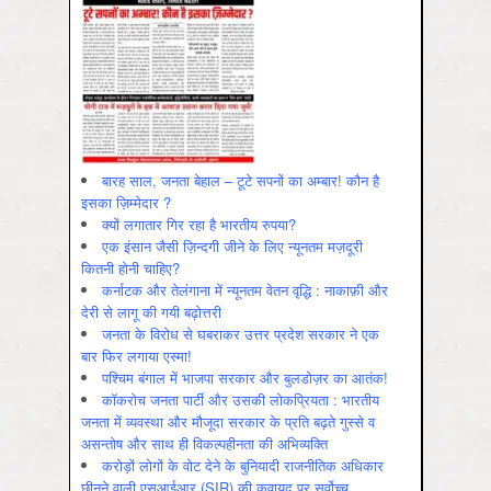
बारह साल, जनता बेहाल – टूटे सपनों का अम्बार! कौन है
इसका ज़िम्मेदार ?
क्यों लगातार गिर रहा है भारतीय रुपया?
एक इंसान जैसी ज़िन्दगी जीने के लिए न्यूनतम मज़दूरी
कितनी होनी चाहिए?
कर्नाटक और तेलंगाना में न्यूनतम वेतन वृद्धि : नाकाफ़ी और
देरी से लागू की गयी बढ़ोत्तरी
जनता के विरोध से घबराकर उत्तर प्रदेश सरकार ने एक
बार फिर लगाया एस्मा!
पश्चिम बंगाल में भाजपा सरकार और बुलडोज़र का आतंक!
कॉकरोच जनता पार्टी और उसकी लोकप्रियता : भारतीय
जनता में व्‍यवस्‍था और मौजूदा सरकार के प्रति बढ़ते गुस्‍से व
असन्‍तोष और साथ ही विकल्‍पहीनता की अभिव्‍यक्ति
करोड़ों लोगों के वोट देने के बुनियादी राजनीतिक अधिकार
छीनने वाली एसआईआर (SIR) की क़वायद पर सर्वोच्च