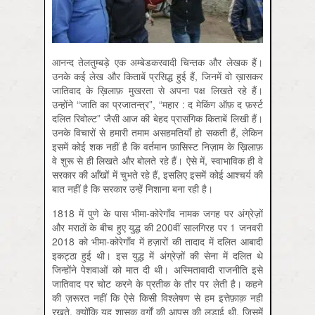
आनन्द तेलतुम्बड़े एक अम्बेडकरवादी चिन्तक और लेखक हैं।
उनके कई लेख और किताबें प्रसिद्ध हुई हैं, जिनमें वो ख़ासकर
जातिवाद के ख़िलाफ़ मुखरता से अपना पक्ष लिखते रहे हैं।
उन्होंने “जाति का प्रजातन्त्र”, “महार : द मेकिंग ऑफ़ द फ़र्स्ट
दलित रिवोल्ट” जैसी आज की बेहद प्रासंगिक किताबें लिखी हैं।
उनके विचारों से हमारी तमाम असहमतियाँ हो सकती हैं, लेकिन
इसमें कोई शक नहीं है कि वर्तमान फ़ासिस्ट निज़ाम के ख़िलाफ़
वे शुरू से ही लिखते और बोलते रहे हैं। ऐसे में, स्वाभाविक ही वे
सरकार की आँखों में चुभते रहे हैं, इसलिए इसमें कोई आश्चर्य की
बात नहीं है कि सरकार उन्हें निशाना बना रही है।
1818 में पुणे के पास भीमा-कोरेगाँव नामक जगह पर अंग्रेज़ों
और मराठाें के बीच हुए युद्ध की 200वीं सालगिरह पर 1 जनवरी
2018 को भीमा-कोरेगाँव में हज़ारों की तादाद में दलित आबादी
इकट्ठा हुई थी। इस युद्ध में अंग्रेज़ों की सेना में दलित थे
जिन्होंने पेशवाओं को मात दी थी। अस्मितावादी राजनीति इसे
जातिवाद पर चोट करने के प्रतीक के तौर पर लेती है। कहने
की ज़रूरत नहीं कि ऐसे किसी विश्लेषण से हम इत्तेफ़ाक़ नहीं
रखते, क्योंकि यह शासक वर्गों की आपस की लड़ाई थी, जिसमें