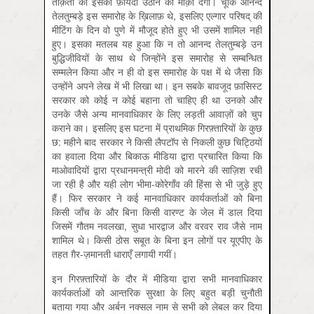
ताक़तों को इसका फ़ायदा उठाने का मौक़ा देगा। चूँकि आनन्द
तेलतुम्बड़े इस समारोह के ख़िलाफ़ थे, इसलिए एल्गार परिषद् की
मीटिंग के दिन वो पुणे में मौजूद होते हुए भी उसमें शामिल नहीं
हुए। इसका मतलब यह हुआ कि न तो आनन्द तेलतुम्बड़े उन
बुद्धिजीवियों के साथ थे जिन्होंने इस समारोह से सम्बन्धित
सम्मलेन किया और न ही वो इस समारोह के पक्ष में थे जैसा कि
उन्होंने अपने लेख में भी लिखा था। इन सबके बावजूद फ़ासिस्ट
सरकार को कोई न कोई बहाना तो चाहिए ही था उनको और
उनके जैसे अन्य मानवाधिकार के लिए लड़ती आवाज़ों को चुप
कराने का। इसलिए इस घटना में प्राथमिक गिरफ़्तारियों के कुछ
छ: महीने बाद सरकार ने किसी लैपटॉप से निकली कुछ चिट्ठियों
का हवाला दिया और बिकाऊ मीडिया द्वारा प्रचारित किया कि
माओवादियों द्वारा प्रधानमन्त्री मोदी को मारने की साज़िश रची
जा रही है और यही लोग भीमा-कोरेगाँव की हिंसा से भी जुड़े हुए
हैं। फिर सरकार ने कई मानवाधिकार कार्यकर्ताओं को बिना
किसी जाँच के और बिना किसी वारण्ट के जेल में डाल दिया
जिसमें गौतम नवलखा, सुधा भारद्वाज और वरवर राव जैसे नाम
शामिल थे। किसी ठोस सबूत के बिना इन लोगों पर यूएपीए के
तहत ग़ैर-ज़मानती धाराएँ लगायी गयीं।
इन गिरफ़्तारियों के दौर में मीडिया द्वारा सभी मानवाधिकार
कार्यकर्ताओं को आन्तरिक सुरक्षा के लिए बहुत बड़ी चुनौती
बताया गया और अर्बन नक्सल नाम से सभी को लेबल कर दिया