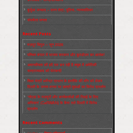
बुर्जुआ जनवाद – दमन तंत्र, पुलिस, न्‍यायपालिका
संघर्षरत जनता
Recent Posts
मज़दूर बिगुल – जून 2026
पश्चिम बंगाल में भाजपा सरकार और बुलडोज़र का आतंक!
अमानवीयता की हदें पार कर रही है क्यूबा में अमेरिकी
साम्राज्यवाद की घेराबन्दी
शिक्षा मंत्री धर्मेन्द्र प्रधान के इस्तीफ़े की माँग को लेकर
दिल्ली के जन्तर-मन्तर पर छात्रों-युवाओं का विरोध प्रदर्शन
‘नोएडा के मज़दूरों और कार्यकर्ताओं की रिहाई के लिए
अभियान’ (CaRWAN) के बैनर तले दिल्ली में विरोध
प्रदर्शन
Recent Comments