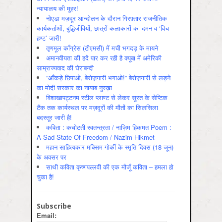
न्यायालय की मुहर!
नोएडा मज़दूर आन्दोलन के दौरान गिरफ़्तार राजनीतिक
कार्यकर्ताओं, बुद्धिजीवियों, छात्रों-कलाकारों का दमन व ‘विच
हण्ट’ जारी!
तृणमूल काँग्रेस (टीएमसी) में मची भगदड़ के मायने
अमानवीयता की हदें पार कर रही है क्यूबा में अमेरिकी
साम्राज्यवाद की घेराबन्दी
“आँकड़े छिपाओ, बेरोज़गारी भगाओ!” बेरोज़गारी से लड़ने
का मोदी सरकार का नायाब नुस्ख़ा
विशाखापट्टनम स्टील प्लाण्ट से लेकर सूरत के सेप्टिक
टैंक तक कार्यस्थल पर मज़दूरों की मौतों का सिलसिला
बदस्तूर जारी है!
कविता : कचोटती स्वतन्त्रता / नाज़िम हिकमत Poem :
A Sad State Of Freedom / Nazim Hikmet
महान साहित्यकार मक्सिम गोर्की के स्मृति दिवस (18 जून)
के अवसर पर
साथी कविता कृष्णपल्लवी की एक मौजूँ कविता – हमला हो
चुका है!
Subscribe
Email: