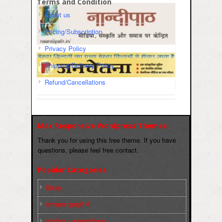
Terms and Condition
About us
Pricing/Subscription
Privacy Policy
Shipping/Delivery Policy
Refund/Cancellations
Max Responsive Wordpress Themse
Thank you for using this free theme. If you have
questions, please feel free contact.
Popular Categories
Slider
कारख़ाना इलाक़ों से
फ़ासीवाद / साम्‍प्रदायिकता