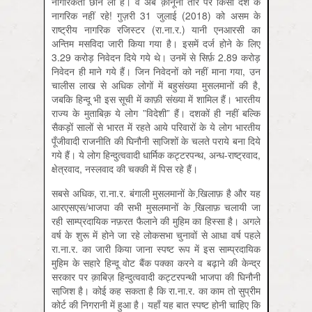
नागरिकता छीन ली है। वे अब क़ानूनी तौर पर किसी देश के
नागरिक नहीं रहे! गुज़री 31 जुलाई (2018) को असम के
राष्ट्रीय नागरिक रजिस्टर (रा.ना.र.) यानी एनआरसी का
अन्तिम मसविदा जारी किया गया है। इसमें दर्ज होने के लिए
3.29 करोड़ निवेदन दिये गये थे। उनमें से सिर्फ़ 2.89 करोड़
निवेदन ही माने गये हैं। जिन निवेदनों को नहीं माना गया, उन
चालीस लाख से अधिक लोगों में बहुसंख्या मुसलमानों की है,
जबकि हिन्दू भी इस सूची में काफ़ी संख्या में शामिल हैं। भारतीय
राज्य के मुताबिक़ ये लोग ”विदेशी” हैं। दशकों ही नहीं बल्कि
सैकड़ों सालों से भारत में रहते आये परिवारों के ये लोग भारतीय
पूँजीवादी राजनीति की घिनौनी साजि़शों के चलते पराये बना दिये
गये हैं। ये लोग हिन्दुत्ववादी धार्मिक कट्टरपन्थ, अन्ध-राष्ट्रवाद,
क्षेत्रवाद, नस्लवाद की चक्की में पिस रहे हैं।
सबसे अधिक, रा.ना.र. बंगाली मुसलमानों के खि़लाफ़ है और यह
आरएसएस/भाजपा की सभी मुसलमानों के खि़लाफ़ चलायी जा
रही साम्प्रदायिक नफ़रत फैलाने की मुहिम का हिस्सा है। अगले
वर्ष के शुरू में होने जा रहे लोकसभा चुनावों से आधा वर्ष पहले
रा.ना.र. का जारी किया जाना स्पष्ट रूप में इस साम्प्रदायिक
मुहिम के सहारे हिन्दू वोट बैंक पक्का करने व बढ़ाने की केन्द्र
सरकार पर क़ाबिज़ हिन्दुत्ववादी कट्टरपन्थी भाजपा की घिनौनी
साजि़श है। कोई कह सकता है कि रा.ना.र. का काम तो सुप्रीम
कोर्ट की निगरानी में हुआ है। यहाँ यह बात स्पष्ट होनी चाहिए कि