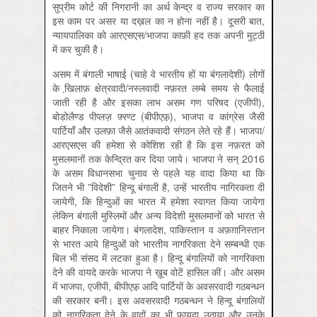
सुप्रीम कोर्ट की निगरानी का अर्थ केन्द्र व राज्य सरकार का
इस काम पर असर या दख़ल का न होना नहीं है। दूसरी बात,
न्यायपालिका को आरएसएस/भाजपा काफ़ी हद तक अपनी मुट्ठी
में कर चुकी है।
असम में बंगाली भाषाई (चाहे वे भारतीय हों या बंगलादेशी) लोगों
के खि़लाफ़ क्षेत्रवादी/नस्लवादी नफ़रत लम्बे समय से फैलाई
जाती रही है और इसका लाभ असम गण परिषद (एजीपी),
बोडोलैण्ड पीप्लज़ फ़्रण्ट (बीपीएफ़़), भाजपा व कांग्रेस जैसी
पार्टियाँ और उलफ़ा जैसे आतंकवादी संगठन लेते रहे हैं। भाजपा/
आरएसएस की हमेशा से कोशिश रही है कि इस नफ़रत को
मुसलमानों तक केन्द्रित कर दिया जाये। भाजपा ने सन् 2016
के असम विधानसभा चुनाव से पहले यह वादा किया था कि
जितने भी ”विदेशी” हिन्दू बंगाली है, उन्हें भारतीय नागिरकता दी
जायेगी, कि हिन्दुओं का भारत में हमेशा स्वागत किया जायेगा
लेकिन बंगाली मुस्लिमों और अन्य विदेशी मुसलमानों को भारत से
बाहर निकाला जायेगा। बंगलादेश, पाकिस्तान व अफ़ग़ानिस्तान
से भारत आये हिन्दुओं को भारतीय नागरिकता देने सम्बन्धी एक
बिल भी संसद में लटका हुआ है। हिन्दू बंगालियों को नागरिकता
देने की वायदे करके भाजपा ने ख़ूब वोटें हासिल कीं। और असम
में भाजपा, एजीपी, बीपीएफ़़ आदि पार्टियों के अवसरवादी गठबन्धन
की सरकार बनी। इस अवसरवादी गठबन्धन ने हिन्दू बंगालियों
को नागरिकता देने के वादों का भी फ़ायदा उठाया और उनके