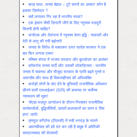
बारह साल, जनता बेहाल – टूटे सपनों का अम्बार! कौन है
इसका ज़िम्मेदार ?
क्यों लगातार गिर रहा है भारतीय रुपया?
एक इंसान जैसी ज़िन्दगी जीने के लिए न्यूनतम मज़दूरी
कितनी होनी चाहिए?
कर्नाटक और तेलंगाना में न्यूनतम वेतन वृद्धि : नाकाफ़ी और
देरी से लागू की गयी बढ़ोत्तरी
जनता के विरोध से घबराकर उत्तर प्रदेश सरकार ने एक
बार फिर लगाया एस्मा!
पश्चिम बंगाल में भाजपा सरकार और बुलडोज़र का आतंक!
कॉकरोच जनता पार्टी और उसकी लोकप्रियता : भारतीय
जनता में व्‍यवस्‍था और मौजूदा सरकार के प्रति बढ़ते गुस्‍से व
असन्‍तोष और साथ ही विकल्‍पहीनता की अभिव्‍यक्ति
करोड़ों लोगों के वोट देने के बुनियादी राजनीतिक अधिकार
छीनने वाली एसआईआर (SIR) की क़वायद पर सर्वोच्च
न्यायालय की मुहर!
नोएडा मज़दूर आन्दोलन के दौरान गिरफ़्तार राजनीतिक
कार्यकर्ताओं, बुद्धिजीवियों, छात्रों-कलाकारों का दमन व ‘विच
हण्ट’ जारी!
तृणमूल काँग्रेस (टीएमसी) में मची भगदड़ के मायने
अमानवीयता की हदें पार कर रही है क्यूबा में अमेरिकी
साम्राज्यवाद की घेराबन्दी