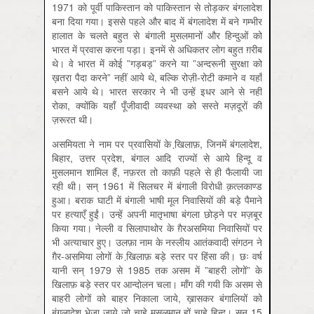
1971 को पूर्वी पाकिस्तान को पाकिस्तान से तोड़कर बंगलादेश
बना दिया गया। इससे पहले और बाद में बंगलादेश में बने गम्भीर
हालात के चलते बहुत से बंगाली मुसलमानों और हिन्दुओं को
भारत में प्रवास करना पड़ा। इनमें से अधिकतर लोग बहुत ग़रीब
थे। वे भारत में कोई ”गड़बड़” करने या ”अन्दरूनी सुरक्षा को
ख़तरा पैदा करने” नहीं आये थे, बल्कि रोज़ी-रोटी कमाने व यहाँ
बसने आये थे। भारत सरकार ने भी उन्हें इधर आने से नहीं
रोका, क्योंकि यहाँ पूँजीवादी व्यवस्था को सस्ते मज़दूरों की
ज़रूरत थी।
असमियता ने नाम पर प्रवासियों के खि़लाफ़, जिनमें बंगलादेश,
बिहार, उत्तर प्रदेश, बंगाल आदि राज्यों से आये हिन्दू व
मुसलमान शामिल हैं, नफ़रत तो काफ़ी पहले से ही फैलायी जा
रही थी। सन् 1961 में सिलचर में बंगाली विरोधी क़त्लकाण्ड
हुआ। बराक घाटी में बंगाली भाषी मूल निवासियों की बड़े पैमाने
पर हत्याएँ हुईं। उन्हें अपनी मातृभाषा बंगला छोड़ने पर मज़बूर
किया गया। नेल्ली व सिलापाथोर के ग़ैरअसमिया निवासियों पर
भी अत्याचार हुए। उलफ़ा नाम के नस्लीय आतंकवादी संगठन ने
ग़ैर-असमिया लोगों के खि़लाफ़ बड़े स्तर पर हिंसा की। छः वर्ष
यानी सन् 1979 से 1985 तक असम में ”बाहरी लोगों” के
खि़लाफ़ बड़े स्तर पर आन्दोलन चला। माँग की गयी कि असम से
बाहरी लोगों को बाहर निकाला जाये, ख़ासकर बंगालियों को
बंगलादेश भेजा जाये जो चाहे मुसलमान हों चाहे हिन्दू। सन् 15