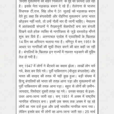
‘विदेशी मुसलमानों को बाहर निकालने’ के मुद्दे का फ़ायदा उठा रही
है। इसके नेता भड़काऊ बयान दे रहे हैं। तेलंगाना से भाजपा
विधायक टी.राज. सिंह लोथ ने 31 जुलाई को भड़काऊ बयान
देते हुए कहा कि बंगलादेशी और रोहंगिया मुसलमान अगर भारत
छोड़कर नहीं जाते, तो उन्हें गोली मार दी जानी चाहिए। मेघालय
में आतंकवादी संगठनों ने ग़ैरक़ानूनी चेकपोस्टें बना कर बंगाली
दिखने वाले हरेक व्यक्ति से नागरिकता से जुड़े दस्तावेज़़ माँगने
शुरू कर दिये हैं। अरुणाचल प्रदेश में प्रवासियों के खि़लाफ़
14 दिन का अभियान चलाया गया है। मणिपुर में सन् 1951 के
आधार पर नागरिकों की सूची तैयार करने की बात कही जा रही
है। बंगालियों के खि़लाफ़ इन राज्यों में नफ़रत भड़काने की मुहिम
तेज़ हो गयी है।
सन् 1947 में लोगों ने बँटवारे का सदमा झेला। लाखों लोग मारे
गये, बेघर कर दिये गये। पूर्वी पाकिस्तान (मौजूदा बंगलादेश) और
भारत की सरहद की तरफ़ भी यही कुछ हुआ। बड़ी संख्या में
हिन्दू बंगालियों को भारत की तरफ़ आना पड़ा और मुसलमानों को
पूर्वी पाकिस्तान की तरफ़ आना पड़ा। बहुत से लोगों की ज़मीन-
जायदाद, रिश्तेदार दूसरी तरफ़ रह गये। उनका सरहद से इधर-
उधर आना-जाना जारी रहा। सन् 1951 में असम में राष्ट्रीय
नागरिक रजिस्टर बना। इसमें उस समय तक असम में रह रहे
लोगों का नाम दर्ज हुआ और उन्हें भारतीय नागरिक माना गया।
लेकिन इसके बाद भी लोगों का आना-जाना जारी रहा। 25 मार्च