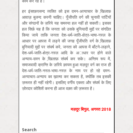
काम कर रहे हैं।
हर इंसाफ़पसन्द व्यक्ति को इस दमन-अत्याचार के खि़लाफ़
आवाज़़ बुलन्द करनी चाहिए। पूँजीपति वर्ग की चुनावी पार्टियों
और संगठनों के ज़रिये यह समस्या हल नहीं हो सकती। इसका
हल सिर्फ़ यह है कि जनता को उसके बुनियादी मुद्दों पर संगठित
किया जाये ताकि जनता देश-धर्म-जाति-क्षेत्र-भाषा-नस्ल के
आधार पर आपस में लड़ने की जगह पूँजीपति वर्ग के खि़लाफ़
बुनियादी मुद्दों पर संघर्ष करे, जनता को आपस में बाँटने-लड़ाने,
देश-धर्म-जाति-क्षेत्र-नस्ल आदि के अाधार पर होने वाले
अन्याय-दमन के खि़लाफ़ संघर्ष कर सके। अन्तिम रूप में,
समाजवादी क्रान्ति के ज़रिये क़ायम हुआ मज़दूर वर्ग का राज ही
देश-धर्म-जाति-नस्ल-भाषा-नस्ल के नाम पर हो रहे दमन-
अत्याचार-अन्याय का ख़ात्मा कर सकता है, क्योंकि तब इसकी
ज़रूरत ही नहीं रहेगी। इसलिए वर्गीय एकता और संघर्ष के लिए
ज़ोरदार कोशिशें करना ही आज वक़्त की ज़रूरत है।
मज़दूर बिगुल, अगस्‍त 2018
Search