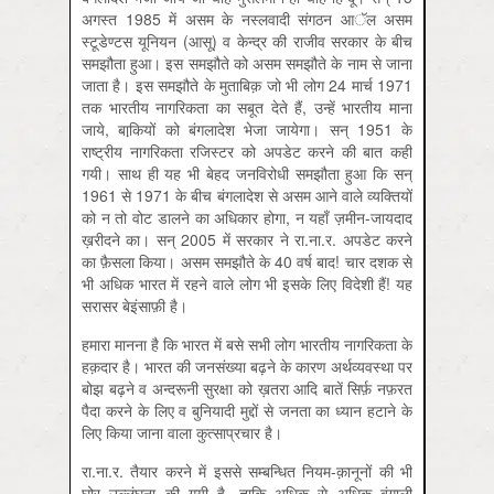
अगस्त 1985 में असम के नस्लवादी संगठन आॅल असम
स्टूडेण्टस यूनियन (आसू) व केन्द्र की राजीव सरकार के बीच
समझौता हुआ। इस समझौते को असम समझौते के नाम से जाना
जाता है। इस समझौते के मुताबिक़ जो भी लोग 24 मार्च 1971
तक भारतीय नागरिकता का सबूत देते हैं, उन्हें भारतीय माना
जाये, बाकि़यों को बंगलादेश भेजा जायेगा। सन् 1951 के
राष्ट्रीय नागरिकता रजिस्टर को अपडेट करने की बात कही
गयी। साथ ही यह भी बेहद जनविरोधी समझौता हुआ कि सन्
1961 से 1971 के बीच बंगलादेश से असम आने वाले व्यक्तियों
को न तो वोट डालने का अधिकार होगा, न यहाँ ज़मीन-जायदाद
ख़रीदने का। सन् 2005 में सरकार ने रा.ना.र. अपडेट करने
का फ़ैसला किया। असम समझौते के 40 वर्ष बाद! चार दशक से
भी अधिक भारत में रहने वाले लोग भी इसके लिए विदेशी हैं! यह
सरासर बेइंसाफ़ी है।
हमारा मानना है कि भारत में बसे सभी लोग भारतीय नागरिकता के
हक़दार है। भारत की जनसंख्या बढ़ने के कारण अर्थव्यवस्था पर
बोझ बढ़ने व अन्दरूनी सुरक्षा को ख़तरा आदि बातें सिर्फ़ नफ़रत
पैदा करने के लिए व बुनियादी मुद्दों से जनता का ध्यान हटाने के
लिए किया जाना वाला कुत्साप्रचार है।
रा.ना.र. तैयार करने में इससे सम्बन्धित नियम-क़ानूनों की भी
घोर उल्लंघना की गयी है, ताकि अधिक से अधिक बंगाली