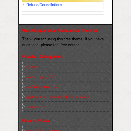
Refund/Cancellations
Max Responsive Wordpress Themse
Thank you for using this free theme. If you have
questions, please feel free contact.
Popular Categories
Slider
कारख़ाना इलाक़ों से
फ़ासीवाद / साम्‍प्रदायिकता
बुर्जुआ जनवाद – दमन तंत्र, पुलिस, न्‍यायपालिका
संघर्षरत जनता
Recent Posts
मज़दूर बिगुल – जून 2026