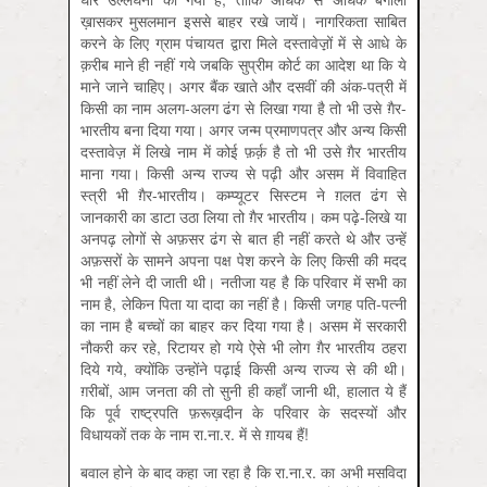
ख़ासकर मुसलमान इससे बाहर रखे जायें। नागरिकता साबित
करने के लिए ग्राम पंचायत द्वारा मिले दस्तावेज़़ों में से आधे के
क़रीब माने ही नहीं गये जबकि सुप्रीम कोर्ट का आदेश था कि ये
माने जाने चाहिए। अगर बैंक खाते और दसवीं की अंक-पत्री में
किसी का नाम अलग-अलग ढंग से लिखा गया है तो भी उसे ग़ैर-
भारतीय बना दिया गया। अगर जन्म प्रमाणपत्र और अन्य किसी
दस्तावेज़ में लिखे नाम में कोई फ़र्क़ है तो भी उसे ग़ैर भारतीय
माना गया। किसी अन्य राज्य से पढ़ी और असम में विवाहित
स्त्री भी ग़ैर-भारतीय। कम्प्यूटर सिस्टम ने ग़लत ढंग से
जानकारी का डाटा उठा लिया तो ग़ैर भारतीय। कम पढ़े-लिखे या
अनपढ़ लोगों से अफ़सर ढंग से बात ही नहीं करते थे और उन्हें
अफ़सरों के सामने अपना पक्ष पेश करने के लिए किसी की मदद
भी नहीं लेने दी जाती थी। नतीजा यह है कि परिवार में सभी का
नाम है, लेकिन पिता या दादा का नहीं है। किसी जगह पति-पत्नी
का नाम है बच्चों का बाहर कर दिया गया है। असम में सरकारी
नौकरी कर रहे, रिटायर हो गये ऐसे भी लोग ग़ैर भारतीय ठहरा
दिये गये, क्योंकि उन्होंने पढ़ाई किसी अन्य राज्य से की थी।
ग़रीबों, आम जनता की तो सुनी ही कहाँ जानी थी, हालात ये हैं
कि पूर्व राष्ट्रपति फ़रूख़दीन के परिवार के सदस्यों और
विधायकों तक के नाम रा.ना.र. में से ग़ायब हैं!
बवाल होने के बाद कहा जा रहा है कि रा.ना.र. का अभी मसविदा