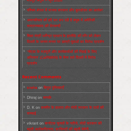
पश्चिम बंगाल में भाजपा सरकार और बुलडोज़र का आतंक!
अमानवीयता की हदें पार कर रही है क्यूबा में अमेरिकी
साम्राज्यवाद की घेराबन्दी
शिक्षा मंत्री धर्मेन्द्र प्रधान के इस्तीफ़े की माँग को लेकर
दिल्ली के जन्तर-मन्तर पर छात्रों-युवाओं का विरोध प्रदर्शन
‘नोएडा के मज़दूरों और कार्यकर्ताओं की रिहाई के लिए
अभियान’ (CaRWAN) के बैनर तले दिल्ली में विरोध
प्रदर्शन
Recent Comments
sneha
on
बिगुल पुस्तिकाएँ
Dhiraj
on
सम्पर्क
D. K
on
कश्मीर के हालात और मोदी सरकार के दावों की
सच्चाई
vikrant
on
कर्नाटक चुनावों के नतीजे, मोदी सरकार की
बढ़ती अलोकप्रियता, फ़ासिस्टों की बढ़ती बेचैनी,