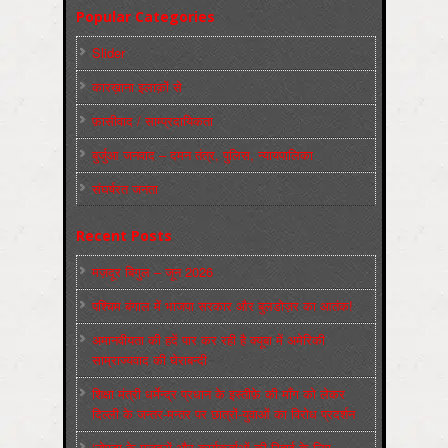
Popular Categories
Slider
कारख़ाना इलाक़ों से
फ़ासीवाद / साम्‍प्रदायिकता
बुर्जुआ जनवाद – दमन तंत्र, पुलिस, न्‍यायपालिका
संघर्षरत जनता
Recent Posts
मज़दूर बिगुल – जून 2026
पश्चिम बंगाल में भाजपा सरकार और बुलडोज़र का आतंक!
अमानवीयता की हदें पार कर रही है क्यूबा में अमेरिकी
साम्राज्यवाद की घेराबन्दी
शिक्षा मंत्री धर्मेन्द्र प्रधान के इस्तीफ़े की माँग को लेकर
दिल्ली के जन्तर-मन्तर पर छात्रों-युवाओं का विरोध प्रदर्शन
‘नोएडा के मज़दूरों और कार्यकर्ताओं की रिहाई के लिए