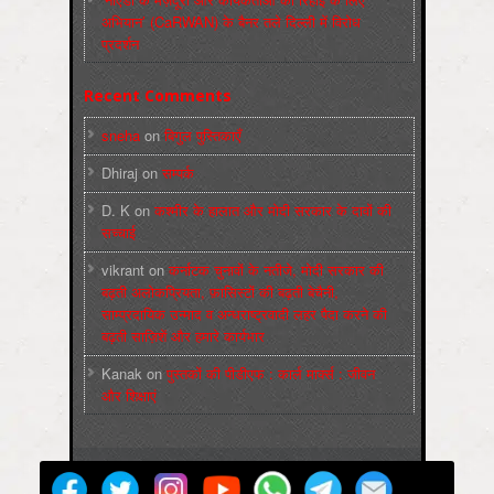
अभियान’ (CaRWAN) के बैनर तले दिल्ली में विरोध
प्रदर्शन
Recent Comments
sneha
on
बिगुल पुस्तिकाएँ
Dhiraj
on
सम्पर्क
D. K
on
कश्मीर के हालात और मोदी सरकार के दावों की
सच्चाई
vikrant
on
कर्नाटक चुनावों के नतीजे, मोदी सरकार की
बढ़ती अलोकप्रियता, फ़ासिस्टों की बढ़ती बेचैनी,
साम्प्रदायिक उन्माद व अन्धराष्ट्रवादी लहर पैदा करने की
बढ़ती साज़िशें और हमारे कार्यभार
Kanak
on
पुस्‍तकों की पीडीएफ : कार्ल मार्क्‍स : जीवन
और शिक्षाएं
मज़दूर बिगुल
Powered by
WordPress
Max Magazine Theme was created by