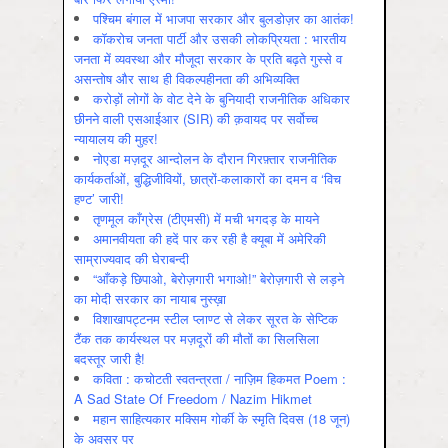
पश्चिम बंगाल में भाजपा सरकार और बुलडोज़र का आतंक!
कॉकरोच जनता पार्टी और उसकी लोकप्रियता : भारतीय
जनता में व्‍यवस्‍था और मौजूदा सरकार के प्रति बढ़ते गुस्‍से व
असन्‍तोष और साथ ही विकल्‍पहीनता की अभिव्‍यक्ति
करोड़ों लोगों के वोट देने के बुनियादी राजनीतिक अधिकार
छीनने वाली एसआईआर (SIR) की क़वायद पर सर्वोच्च
न्यायालय की मुहर!
नोएडा मज़दूर आन्दोलन के दौरान गिरफ़्तार राजनीतिक
कार्यकर्ताओं, बुद्धिजीवियों, छात्रों-कलाकारों का दमन व ‘विच
हण्ट’ जारी!
तृणमूल काँग्रेस (टीएमसी) में मची भगदड़ के मायने
अमानवीयता की हदें पार कर रही है क्यूबा में अमेरिकी
साम्राज्यवाद की घेराबन्दी
“आँकड़े छिपाओ, बेरोज़गारी भगाओ!” बेरोज़गारी से लड़ने
का मोदी सरकार का नायाब नुस्ख़ा
विशाखापट्टनम स्टील प्लाण्ट से लेकर सूरत के सेप्टिक
टैंक तक कार्यस्थल पर मज़दूरों की मौतों का सिलसिला
बदस्तूर जारी है!
कविता : कचोटती स्वतन्त्रता / नाज़िम हिकमत Poem :
A Sad State Of Freedom / Nazim Hikmet
महान साहित्यकार मक्सिम गोर्की के स्मृति दिवस (18 जून)
के अवसर पर