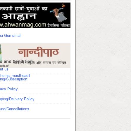
s and Condition
ut us
cing/Subscription
vacy Policy
pping/Delivery Policy
und/Cancellations