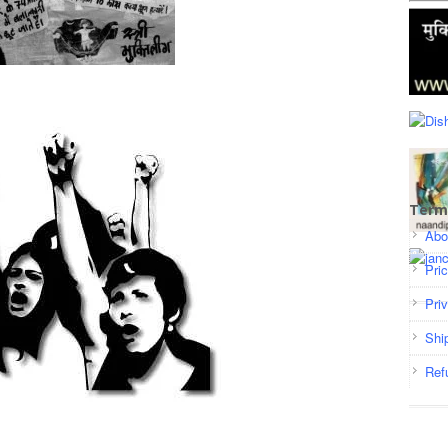
Term
Abo
Pri
Pri
Shi
Ref