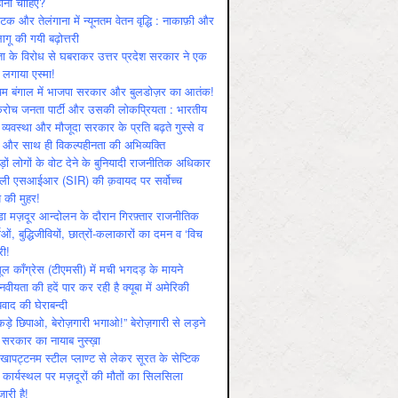
ोनी चाहिए?
ाटक और तेलंगाना में न्यूनतम वेतन वृद्धि : नाकाफ़ी और
लागू की गयी बढ़ोत्तरी
ा के विरोध से घबराकर उत्तर प्रदेश सरकार ने एक
 लगाया एस्मा!
चिम बंगाल में भाजपा सरकार और बुलडोज़र का आतंक!
रोच जनता पार्टी और उसकी लोकप्रियता : भारतीय
 व्‍यवस्‍था और मौजूदा सरकार के प्रति बढ़ते गुस्‍से व
ष और साथ ही विकल्‍पहीनता की अभिव्‍यक्ति
़ों लोगों के वोट देने के बुनियादी राजनीतिक अधिकार
ाली एसआईआर (SIR) की क़वायद पर सर्वोच्च
य की मुहर!
डा मज़दूर आन्दोलन के दौरान गिरफ़्तार राजनीतिक
ताओं, बुद्धिजीवियों, छात्रों-कलाकारों का दमन व ‘विच
री!
ूल काँग्रेस (टीएमसी) में मची भगदड़ के मायने
वीयता की हदें पार कर रही है क्यूबा में अमेरिकी
यवाद की घेराबन्दी
कड़े छिपाओ, बेरोज़गारी भगाओ!” बेरोज़गारी से लड़ने
 सरकार का नायाब नुस्ख़ा
खापट्टनम स्टील प्लाण्ट से लेकर सूरत के सेप्टिक
 कार्यस्थल पर मज़दूरों की मौतों का सिलसिला
जारी है!