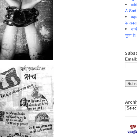
कवि
A Sad 
महान
के अवस
साथ
चुका है!
Subsc
Email
Archi
Archiv
कुछ 
सम्‍बन