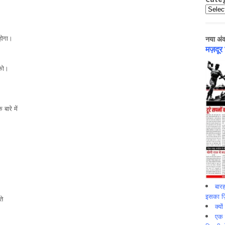
Catego
होगा।
नया अं
मज़दूर
 को।
बारे में
बारह
इसका ज़ि
ते
क्यो
एक इ