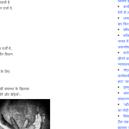
कितनी ह
सकती है
कर्न
दर्जा दे,
देरी से 
जनत
बार फिर
पश्
कॉक
जनता में
असन्‍तो
्जों में,
करोड
 और विधान
छीनने व
न्यायाल
नोए
 के लिए
कार्यकर्
हण्ट’ जा
तृणम
 व्यवस्था के ख़िलाफ़
अमान
ें और बेड़ियाँ।
साम्राज्
“आँ
का मोदी
विशा
टैंक तक
बदस्तूर 