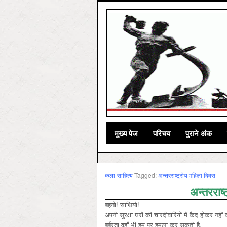
मुख्‍य पेज
परिचय
पुराने अंक
कला-साहित्‍य
Tagged:
अन्तरराष्ट्रीय महिला दिवस
अन्तरराष्
बहनो! साथियो!
अपनी सुरक्षा घरों की चारदीवारियों में कैद होकर नह
बर्बरता वहाँ भी हम पर हमला कर सकती है,