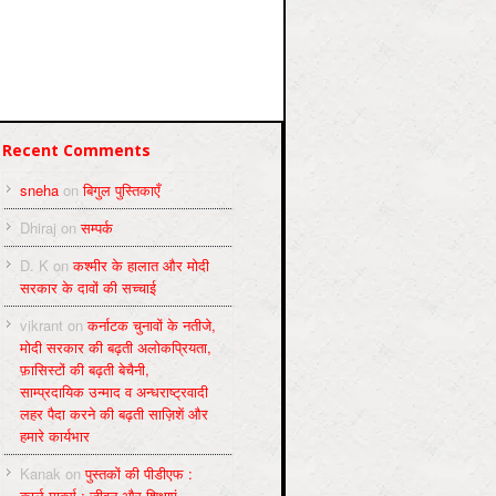
Recent Comments
sneha
on
बिगुल पुस्तिकाएँ
Dhiraj
on
सम्पर्क
D. K
on
कश्मीर के हालात और मोदी
सरकार के दावों की सच्चाई
vikrant
on
कर्नाटक चुनावों के नतीजे,
मोदी सरकार की बढ़ती अलोकप्रियता,
फ़ासिस्टों की बढ़ती बेचैनी,
साम्प्रदायिक उन्माद व अन्धराष्ट्रवादी
लहर पैदा करने की बढ़ती साज़िशें और
हमारे कार्यभार
Kanak
on
पुस्‍तकों की पीडीएफ :
कार्ल मार्क्‍स : जीवन और शिक्षाएं