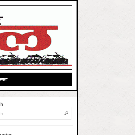
्यता
ch
gories