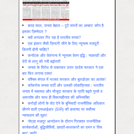
बारह साल, जनता बेहाल – टूटे सपनों का अम्बार! कौन है
इसका ज़िम्मेदार ?
क्यों लगातार गिर रहा है भारतीय रुपया?
एक इंसान जैसी ज़िन्दगी जीने के लिए न्यूनतम मज़दूरी
कितनी होनी चाहिए?
कर्नाटक और तेलंगाना में न्यूनतम वेतन वृद्धि : नाकाफ़ी और
देरी से लागू की गयी बढ़ोत्तरी
जनता के विरोध से घबराकर उत्तर प्रदेश सरकार ने एक
बार फिर लगाया एस्मा!
पश्चिम बंगाल में भाजपा सरकार और बुलडोज़र का आतंक!
कॉकरोच जनता पार्टी और उसकी लोकप्रियता : भारतीय
जनता में व्‍यवस्‍था और मौजूदा सरकार के प्रति बढ़ते गुस्‍से व
असन्‍तोष और साथ ही विकल्‍पहीनता की अभिव्‍यक्ति
करोड़ों लोगों के वोट देने के बुनियादी राजनीतिक अधिकार
छीनने वाली एसआईआर (SIR) की क़वायद पर सर्वोच्च
न्यायालय की मुहर!
नोएडा मज़दूर आन्दोलन के दौरान गिरफ़्तार राजनीतिक
कार्यकर्ताओं, बुद्धिजीवियों, छात्रों-कलाकारों का दमन व ‘विच
हण्ट’ जारी!