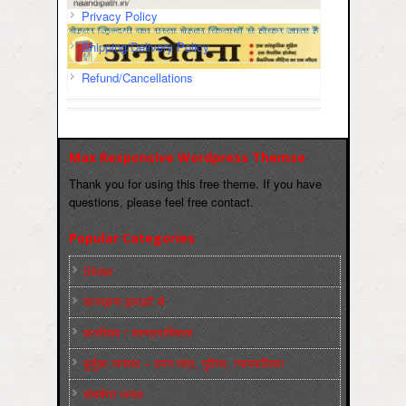
Privacy Policy
Shipping/Delivery Policy
Refund/Cancellations
Max Responsive Wordpress Themse
Thank you for using this free theme. If you have
questions, please feel free contact.
Popular Categories
Slider
कारख़ाना इलाक़ों से
फ़ासीवाद / साम्‍प्रदायिकता
बुर्जुआ जनवाद – दमन तंत्र, पुलिस, न्‍यायपालिका
संघर्षरत जनता