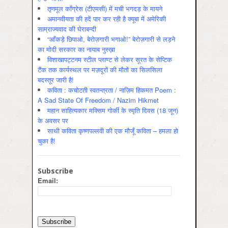
तृणमूल काँग्रेस (टीएमसी) में मची भगदड़ के मायने
अमानवीयता की हदें पार कर रही है क्यूबा में अमेरिकी
साम्राज्यवाद की घेराबन्दी
“आँकड़े छिपाओ, बेरोज़गारी भगाओ!” बेरोज़गारी से लड़ने
का मोदी सरकार का नायाब नुस्ख़ा
विशाखापट्टनम स्टील प्लाण्ट से लेकर सूरत के सेप्टिक
टैंक तक कार्यस्थल पर मज़दूरों की मौतों का सिलसिला
बदस्तूर जारी है!
कविता : कचोटती स्वतन्त्रता / नाज़िम हिकमत Poem :
A Sad State Of Freedom / Nazim Hikmet
महान साहित्यकार मक्सिम गोर्की के स्मृति दिवस (18 जून)
के अवसर पर
साथी कविता कृष्णपल्लवी की एक मौजूँ कविता – हमला हो
चुका है!
Subscribe
Email: