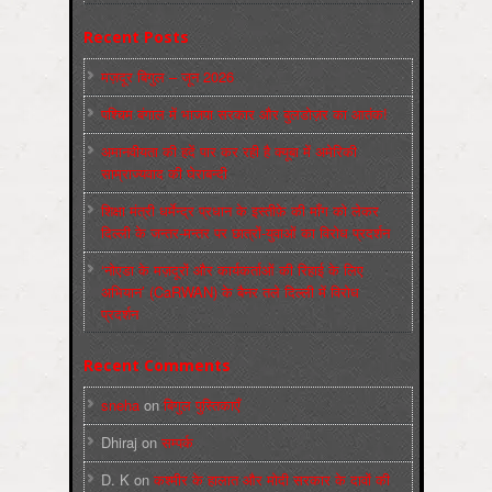
Recent Posts
मज़दूर बिगुल – जून 2026
पश्चिम बंगाल में भाजपा सरकार और बुलडोज़र का आतंक!
अमानवीयता की हदें पार कर रही है क्यूबा में अमेरिकी
साम्राज्यवाद की घेराबन्दी
शिक्षा मंत्री धर्मेन्द्र प्रधान के इस्तीफ़े की माँग को लेकर
दिल्ली के जन्तर-मन्तर पर छात्रों-युवाओं का विरोध प्रदर्शन
‘नोएडा के मज़दूरों और कार्यकर्ताओं की रिहाई के लिए
अभियान’ (CaRWAN) के बैनर तले दिल्ली में विरोध
प्रदर्शन
Recent Comments
sneha
on
बिगुल पुस्तिकाएँ
Dhiraj
on
सम्पर्क
D. K
on
कश्मीर के हालात और मोदी सरकार के दावों की