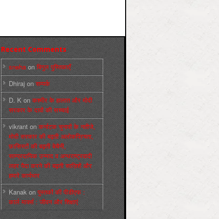
Recent Comments
sneha
on
बिगुल पुस्तिकाएँ
Dhiraj
on
सम्पर्क
D. K
on
कश्मीर के हालात और मोदी
सरकार के दावों की सच्चाई
vikrant
on
कर्नाटक चुनावों के नतीजे,
मोदी सरकार की बढ़ती अलोकप्रियता,
फ़ासिस्टों की बढ़ती बेचैनी,
साम्प्रदायिक उन्माद व अन्धराष्ट्रवादी
लहर पैदा करने की बढ़ती साज़िशें और
हमारे कार्यभार
Kanak
on
पुस्‍तकों की पीडीएफ :
कार्ल मार्क्‍स : जीवन और शिक्षाएं