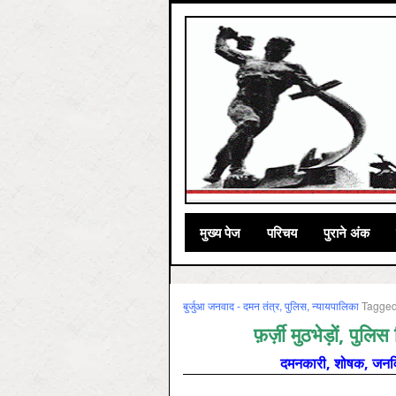
मुख्‍य पेज
परिचय
पुराने अंक
बुर्जुआ जनवाद - दमन तंत्र, पुलिस, न्‍यायपालिका
Tagge
फ़र्ज़ी मुठभेड़ों, पुलि
दमनकारी, शोषक, जनविर