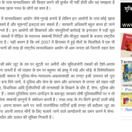
रिक के पास मानवाधिकार की फ़िक्र करने की फ़ुर्सत भी नहीं होती और वह समझता है
ामक ख़ास नस्ल के लोगों का काम है।
 में मानवाधिकार आयोग जैसे नुस्ख़े बनाये हैं लेकिन इन आयोगों के पास कोई ख़ास
कते हैं और सूचनाएँ इकट्ठा कर सकते हैं। सरकारी अधिकारी बहुत बाध्य हो जाने
हैं। इन आयोगों की शिकायतें और संस्तुतियाँ कार्रवाई के इन्तज़ार में पड़ी धूल
मलों में पीड़ित के स्वास्थ्य सम्बन्धी रिपोर्टों और मौजूदा साक्ष्यों के बजाय राष्ट्रीय
ै। यही कारण है कि वर्ष 2007 में हिरासत में हुई मौतों के सिलसिले में एक भी
विभागों की तरह ही राष्ट्रीय मानवाधिकार आयोग भी आम जनता को जितनी राहत देता
Term
 बर्बर लूट के दम पर मुट्ठी भर अमीरों और सुविधाभोगी तबकों को ऐशो-आराम
Abo
ोना ज़रूरी है जो ताक़त के दम पर बहुमत को क़ाबू में रखे और थोड़े से विशेषाधिकार
ँजीवादी समाज में पुलिस-सेना-न्यायालय-अफ़सरशाही का तन्त्र इसी ज़रूरत को पूरा
Pri
बना दिये जायें, वे पुलिस और सेना के दमन और अत्याचार से जनता को राहत नहीं
िधायिका आदि पूँजीपतियों की तानाशाही के दिखाने के दाँत हैं, सेना, पुलिस और
Pri
त हैं। तमाम पुलिसिया दमन-उत्पीड़न के बावजूद सरकार दोषी पुलिसकर्मियों पर न तो
 सम्बन्धी क़ानूनों में संशोधन करती है। तरह-तरह के रंग-बिरंगे झण्डों वाली कोई
Shi
ोलती। अपना शासन आने पर सभी राजनीतिक पार्टियाँ इसी तन्त्र की बदौलत लूट का
Ref
ा अपनी जायज़ माँगों के लिए चलाये जाने वाले आन्दोलनों का दमन करने में सेना-
े लठैत और दलाल की भूमिका निभाती हैं।