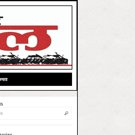
्यता
ch
gories