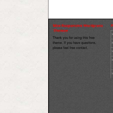
Max Responsive Wordpress
P
Themse
Thank you for using this free
theme. If you have questions,
please feel free contact.