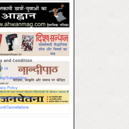
s and Condition
ut us
cing/Subscription
vacy Policy
pping/Delivery Policy
und/Cancellations