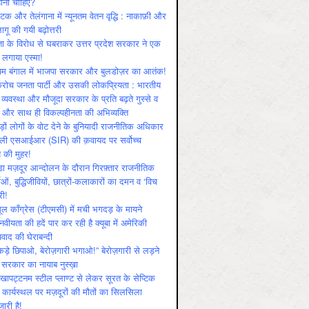
ोनी चाहिए?
ाटक और तेलंगाना में न्यूनतम वेतन वृद्धि : नाकाफ़ी और
लागू की गयी बढ़ोत्तरी
ा के विरोध से घबराकर उत्तर प्रदेश सरकार ने एक
 लगाया एस्मा!
चिम बंगाल में भाजपा सरकार और बुलडोज़र का आतंक!
रोच जनता पार्टी और उसकी लोकप्रियता : भारतीय
 व्‍यवस्‍था और मौजूदा सरकार के प्रति बढ़ते गुस्‍से व
ष और साथ ही विकल्‍पहीनता की अभिव्‍यक्ति
़ों लोगों के वोट देने के बुनियादी राजनीतिक अधिकार
ाली एसआईआर (SIR) की क़वायद पर सर्वोच्च
य की मुहर!
डा मज़दूर आन्दोलन के दौरान गिरफ़्तार राजनीतिक
ताओं, बुद्धिजीवियों, छात्रों-कलाकारों का दमन व ‘विच
री!
ूल काँग्रेस (टीएमसी) में मची भगदड़ के मायने
वीयता की हदें पार कर रही है क्यूबा में अमेरिकी
यवाद की घेराबन्दी
कड़े छिपाओ, बेरोज़गारी भगाओ!” बेरोज़गारी से लड़ने
 सरकार का नायाब नुस्ख़ा
खापट्टनम स्टील प्लाण्ट से लेकर सूरत के सेप्टिक
 कार्यस्थल पर मज़दूरों की मौतों का सिलसिला
जारी है!