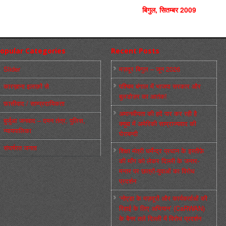
बिगुल, सितम्‍बर 2009
opular Categories
Recent Posts
Slider
मज़दूर बिगुल – जून 2026
कारख़ाना इलाक़ों से
पश्चिम बंगाल में भाजपा सरकार और
बुलडोज़र का आतंक!
फ़ासीवाद / साम्‍प्रदायिकता
अमानवीयता की हदें पार कर रही है
बुर्जुआ जनवाद – दमन तंत्र, पुलिस,
क्यूबा में अमेरिकी साम्राज्यवाद की
न्‍यायपालिका
घेराबन्दी
संघर्षरत जनता
शिक्षा मंत्री धर्मेन्द्र प्रधान के इस्तीफ़े
की माँग को लेकर दिल्ली के जन्तर-
मन्तर पर छात्रों-युवाओं का विरोध
प्रदर्शन
‘नोएडा के मज़दूरों और कार्यकर्ताओं की
रिहाई के लिए अभियान’ (CaRWAN)
के बैनर तले दिल्ली में विरोध प्रदर्शन