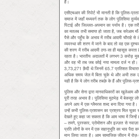
हैं।
एसीएचआर की रिपोर्ट भी मानती है कि पुलिस-प्र
समाज में जहाँ मध्यवर्ग तक के लोग पुलिसिया दुर्व
पिटाई और जिल्लत-अपमान का पर्याय है। एक ग़रीब
का मतलब तभी समाप्त हो जाता है, जब सरेआम म
पैसे और पहुँच के अभाव में ग़रीब आदमी चौराहे
व्यवस्था की शरण में जाने के बाद तो वह एक दुश्चक
की शरण में ग़रीब आदमी ठगा-सा ही महसूस करता ह
रहता है। भारतीय अदालतों में लगभग 3 करोड़ मुकदमे
और वह भी तब जब कोई नया मामला दर्ज न हो। एस
3,73,271 क़ैदी थे जिनमें 65.7 प्रतिशत विचाराध
अधिक समय जेल में बिता चुके थे और अभी तक उनक
यही है कि ये लोग ग़रीब तबक़े के हैं और पुलिस-
पुलिस और सेना द्वारा मानवाधिकारों का खुलेआम औ
पूरी तरह अभाव है। पुलिसिया मुठभेड़ में बेकसूर ल
अपने आप में एक ग्लैमरस शब्द बना दिया गया है। एनक
उन्हें कभी पुलिस-प्रशासन का प्रश्रय मिल चुका रहता
देखते हुए कहा जा सकता है कि आम भाषा में जिन्हें 
– तमगे, पुरस्कार, प्रोमोशन और इज़्ज़त से नवाज़
प्रति लोगों के मन में एक सहानुभूति का भाव पैदा 
मान लिया जाता है। आम सामाजिक जीवन में रोज़-ब