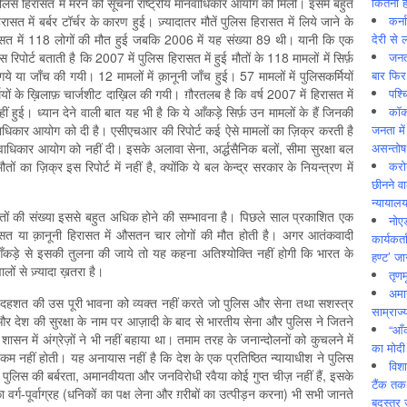
कितनी ह
िस हिरासत में मरने की सूचना राष्ट्रीय मानवाधिकार आयोग को मिली। इसमें बहुत
कर्न
सत में बर्बर टॉर्चर के कारण हुई। ज़्यादातर मौतें पुलिस हिरासत में लिये जाने के
देरी से 
िरासत में 118 लोगों की मौत हुई जबकि 2006 में यह संख्या 89 थी। यानी कि एक
जनत
रिपोर्ट बताती है कि 2007 में पुलिस हिरासत में हुई मौतों के 118 मामलों में सिर्फ़
बार फिर
 गये या जाँच की गयी। 12 मामलों में क़ानूनी जाँच हुई। 57 मामलों में पुलिसकर्मियों
पश्
यों के ख़िलाफ़ चार्जशीट दाख़िल की गयी। ग़ौरतलब है कि वर्ष 2007 में हिरासत में
कॉक
ीं हुई। ध्यान देने वाली बात यह भी है कि ये आँकड़े सिर्फ़ उन मामलों के हैं जिनकी
जनता में
मानवाधिकार आयोग को दी है। एसीएचआर की रिपोर्ट कई ऐसे मामलों का ज़िक्र करती है
असन्‍तो
नवाधिकार आयोग को नहीं दी। इसके अलावा सेना, अर्द्धसैनिक बलों, सीमा सुरक्षा बल
करोड
ं का ज़िक्र इस रिपोर्ट में नहीं है, क्योंकि ये बल केन्द्र सरकार के नियन्त्रण में
छीनने व
न्यायाल
ल मौतों की संख्या इससे बहुत अधिक होने की सम्भावना है। पिछले साल प्रकाशित एक
नोए
ासत या क़ानूनी हिरासत में औसतन चार लोगों की मौत होती है। अगर आतंकवादी
कार्यकर्
 आँकड़े से इसकी तुलना की जाये तो यह कहना अतिश्योक्ति नहीं होगी कि भारत के
हण्ट’ जा
ों से ज़्यादा ख़तरा है।
तृणम
अमान
र दहशत की उस पूरी भावना को व्यक्त नहीं करते जो पुलिस और सेना तथा सशस्त्र
साम्राज्
ेश और देश की सुरक्षा के नाम पर आज़ादी के बाद से भारतीय सेना और पुलिस ने जितने
“आँ
 शासन में अंग्रेज़ों ने भी नहीं बहाया था। तमाम तरह के जनान्दोलनों को कुचलने में
का मोदी
 कम नहीं होती। यह अनायास नहीं है कि देश के एक प्रतिष्ठित न्यायाधीश ने पुलिस
विशा
 पुलिस की बर्बरता, अमानवीयता और जनविरोधी रवैया कोई गुप्त चीज़ नहीं हैं, इसके
टैंक तक
ा वर्ग-पूर्वाग्रह (धनिकों का पक्ष लेना और ग़रीबों का उत्पीड़न करना) भी सभी जानते
बदस्तूर 