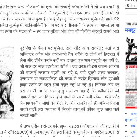
Catego
 जहां और तीन अन्य नौजवानों की हत्या की सच्चाई जाँच कमेटी ने तो अब बतायी है
ी ख़ूनी सरकार को जानने वाले लोग शुरू से ही इसे एक नृशंस हत्या ही मानते रहे
्याएँ करने का लाइसेंस मिला हुआ है। चाहे देहरादून में उत्तराखण्ड पुलिस के हाथों 22
नया अं
 कथित मुठभेड़ में आतंकवादियों के नाम पर चार नौजवानों की हत्या का मामला हो या
मज़दूर
 के बाद हत्या की घटना हो – हर जगह पुलिस और सेना की घिनौनी करतूतें सामने आते
पूरे देश के पैमाने पर पुलिस, सेना और अन्य सशस्त्र बलों द्वारा
अधिकतर अवैध और कभी-कभी वैध तरीक़े से लोगों को हिरासत में
लेना और टॉर्चर करके उन्हें मार डालना एक आम प्रवृत्ति बन गयी है,
जो साल दर साल बढ़ती जा रही है। एक तरफ़ तो इस जघन्य अपराध
की घटनाएँ लगातार बढ़ती जा रही हैं, वहीं दूसरी तरफ़ सरकार,
प्रशासन या न्यायपालिका की तरफ़ से इसके ख़िलाफ़ कोई प्रभावी
क़दम उठाने की पहल होती नज़र नहीं आ रही है। निश्चित तौर पर
इस उदासीनता का एक प्रमुख कारण यह है कि वर्दीधारियों की
अमानवीयता का शिकार होने वालों में सबसे बड़ी संख्या ग़रीब और
निम्नमध्यवर्गीय लोगों की होती है, और सम्पत्ति को ही अन्तिम पैमाना
मानने वाली इस व्यवस्था में जिनके जान की क़ीमत कुछ ख़ास नहीं
बारह
समझी जाती।
इसका ज़ि
क्यो
ये तथ्य एशियन सेण्टर फ़ॉर ह्यूमन राइट्स (एसीएचआर) की हाल ही में
एक इ
 में टॉर्चर 2009) में उजागर हुए हैं। इस रिपोर्ट के मुताबिक़ 1 अप्रैल 2001 से