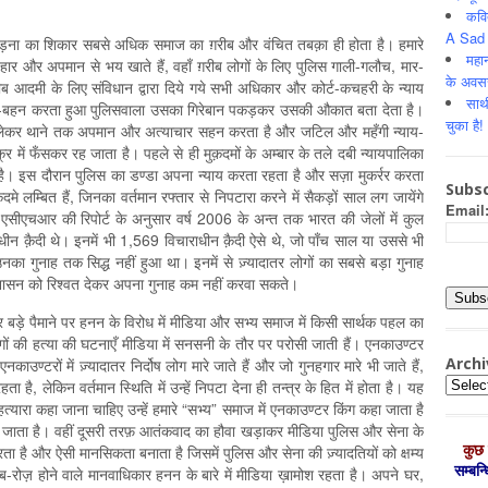
कवि
A Sad 
ताड़ना का शिकार सबसे अधिक समाज का ग़रीब और वंचित तबक़ा ही होता है। हमारे
महान
्यवहार और अपमान से भय खाते हैं, वहाँ ग़रीब लोगों के लिए पुलिस गाली-गलौच, मार-
के अवस
 आदमी के लिए संविधान द्वारा दिये गये सभी अधिकार और कोर्ट-कचहरी के न्याय
साथ
ाँ-बहन करता हुआ पुलिसवाला उसका गिरेबान पकड़कर उसकी औकात बता देता है।
चुका है!
 से लेकर थाने तक अपमान और अत्याचार सहन करता है और जटिल और महँगी न्याय-
्र में फँसकर रह जाता है। पहले से ही मुक़दमों के अम्बार के तले दबी न्यायपालिका
ै। इस दौरान पुलिस का डण्डा अपना न्याय करता रहता है और सज़ा मुकर्रर करता
Subsc
 लम्बित हैं, जिनका वर्तमान रफ्तार से निपटारा करने में सैकड़ों साल लग जायेंगे
Email
ीएचआर की रिपोर्ट के अनुसार वर्ष 2006 के अन्त तक भारत की जेलों में कुल
ीन क़ैदी थे। इनमें भी 1,569 विचाराधीन क़ैदी ऐसे थे, जो पाँच साल या उससे भी
ा गुनाह तक सिद्ध नहीं हुआ था। इनमें से ज़्यादातर लोगों का सबसे बड़ा गुनाह
प्रशासन को रिश्वत देकर अपना गुनाह कम नहीं करवा सकते।
र बड़े पैमाने पर हनन के विरोध में मीडिया और सभ्य समाज में किसी सार्थक पहल का
ोगों की हत्या की घटनाएँ मीडिया में सनसनी के तौर पर परोसी जाती हैं। एनकाउण्टर
Archi
ाउण्टरों में ज़्यादातर निर्दोष लोग मारे जाते हैं और जो गुनहगार मारे भी जाते हैं,
Archiv
 है, लेकिन वर्तमान स्थिति में उन्हें निपटा देना ही तन्त्र के हित में होता है। यह
हत्यारा कहा जाना चाहिए उन्हें हमारे “सभ्य” समाज में एनकाउण्टर किंग कहा जाता है
ा जाता है। वहीं दूसरी तरफ़ आतंकवाद का हौवा खड़ाकर मीडिया पुलिस और सेना के
कुछ 
करता है और ऐसी मानसिकता बनाता है जिसमें पुलिस और सेना की ज़्यादतियों को क्षम्य
सम्‍बन
-रोज़ होने वाले मानवाधिकार हनन के बारे में मीडिया ख़ामोश रहता है। अपने घर,