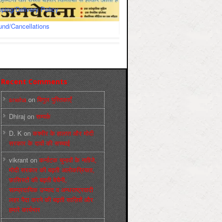
pping/Delivery Policy
und/Cancellations
Recent Comments
sneha
on
बिगुल पुस्तिकाएँ
Dhiraj
on
सम्पर्क
D. K
on
कश्मीर के हालात और मोदी
सरकार के दावों की सच्चाई
vikrant
on
कर्नाटक चुनावों के नतीजे,
मोदी सरकार की बढ़ती अलोकप्रियता,
फ़ासिस्टों की बढ़ती बेचैनी,
साम्प्रदायिक उन्माद व अन्धराष्ट्रवादी
लहर पैदा करने की बढ़ती साज़िशें और
हमारे कार्यभार