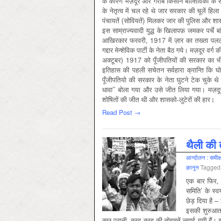
के कारण मज़दूर और गरीब किसान बोल्शेविकों के साथ
के नेतृत्व में चल रहे थे जार सरकार की चूलें हिला द
पंचायतें (सोवियतें) मिलकर जार की पुलिस और शासन
इस साम्राज्यवादी युद्ध के खिलापफ़ जमकर पर्चे 
आखिरकार फरवरी, 1917 में ज़ार का तख्ता पलट द
गद्दार मेन्शेविक पार्टी के नेता बैठ गये। मज़दूर वर्ग
अक्टूबर) 1917 को पूँजीपतियों की सरकार का भी त
इतिहास की पहली सचेतन सर्वहारा क्रान्ति कि घो
पूँजीपतियो की सरकार के नेता घुटने टेक चुके थे। मज
धावा’’ बोला गया और उसे जीत लिया गया। मज़दूर
शोषितों की जीत थी और शासको-लुटेरों की हार।
Read Post →
थैली की 
आन्‍दोलन : समीक्
क़ानून
Tagged
एक बार फिर,
समिति’ के स्
छेड़ दिया है –
इसकी शुरुआत स
कुछ पुरानी, तरह-तरह की तोहमतें लगाई गयी हैं।