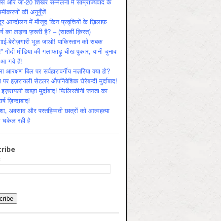
क्स और जी-20 शिखर सम्मेलनों में साम्राज्यवाद के
मीकरणों की अनुगूँजें
र आन्दोलन में मौजूद किन प्रवृत्तियों के ख़िलाफ़
र्ग का लड़ना ज़रूरी है? – (सातवीं क़िस्त)
ँगाई-बेरोज़गारी भूल जाओ! पाकिस्तान को सबक
 गोदी मीडिया की गलाफाड़ू चीख-पुकार, यानी चुनाव
आ गये हैं!
ा आरक्षण बिल पर सर्वहारावर्गीय नज़रिया क्या हो?
ा पर इज़रायली सेटलर औपनिवेशिक घेरेबन्दी मुर्दाबाद!
 इज़रायली कब्ज़ा मुर्दाबाद! फ़िलिस्तीनी जनता का
घर्ष ज़िन्दाबाद!
ाशा, अवसाद और पस्तहिम्मती छात्रों को आत्महत्या
धकेल रही है
ribe
: