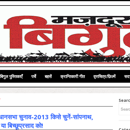
बिगुल पुस्तिकाएँ
पर्चे
बहसें
क्रान्तिकारी गीत
वृत्तचित्र/फ़िल्में
सदस
Sear
िधानसभा चुनाव-2013 किसे चुनें-सांपनाथ,
या बिच्छूप्रसाद को!
Cate