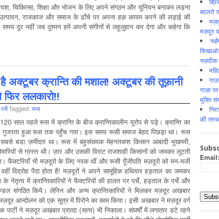
ब्रि
ं, रिहायश, चिकित्सा, शिक्षा और भोजन के लिए अपने संगठन और यूनियन बनाकर लड़ना
बदलते स
ेश के उत्पादन, राजकाज और समाज के ढाँचे पर अपना हक़ कायम करने की लड़ाई की
मज़दू
समय दूर नहीं जब दुश्मन हमें अपनी संगीनों से लहूलुहान कर देगा और कहेगा कि
मज़दूर व
“मह
सिखाओ!”
नज़दीक 
महिल
 है अक्टूबर क्रान्ति की मशाल! अक्टूबर की तूफ़ानी
गाज़
गाज़ा पर
ो फिर ललकारो!!
मुक्ति सं
,
पर्चे
Tagged:
रूस
निर
की तरफ 
0 साल पहले रूस में क्रान्ति के बीज क्रान्तिकालीन यूरोप से पड़े। क्रान्ति का
से गुजरता हुआ रूस तक पहुँच गया। इस समय रूसी समाज बेहद पिछड़ा था। रूस
सबसे बडा ज़मींदार था। रूस में बहुसंख्यक मेहनतकश किसान आबादी भुखमरी,
Subsc
मारियों से ग्रस्त थी। ज़ार और उसकी विराट राजशाही किसानों को जमकर लूटती
Email
ा। फैक्टरियाँ भी मज़दूरो के लिए नरक थीं और रूसी पूँजीपति मज़दूरो को मन-मर्जी
 वहीं विद्रोह पैदा होता है! मज़दूरों ने अपने सामूहिक हथियार हड़ताल का जमकर
े नेतृत्व में क्रान्तिकारियों ने फैक्टरियों की हालत पर पर्चे, हड़ताल के पर्चे और
मण्डल संगठित किये। लेनिन और अन्य क्रान्तिकारियों ने मिलकर मज़दूर अखबार
े मज़दूर आन्दोलन को एक सूत्र में पिरोने का काम किया। इसी अखबार ने मज़दूर वर्ग
क पार्टी ने मज़दूर अखबार प्राव्दा (सत्य) भी निकाला। संघर्षों में लगातार डटे रहने