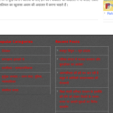
असलियत का खुलासा अवाम की अदालत में करना चाहते हैं।
Shi
Ref
opular Categories
Recent Posts
Slider
मज़दूर बिगुल – जून 2026
कारख़ाना इलाक़ों से
पश्चिम बंगाल में भाजपा सरकार और
बुलडोज़र का आतंक!
फ़ासीवाद / साम्‍प्रदायिकता
अमानवीयता की हदें पार कर रही है
बुर्जुआ जनवाद – दमन तंत्र, पुलिस,
क्यूबा में अमेरिकी साम्राज्यवाद की
न्‍यायपालिका
घेराबन्दी
संघर्षरत जनता
शिक्षा मंत्री धर्मेन्द्र प्रधान के इस्तीफ़े
की माँग को लेकर दिल्ली के जन्तर-
मन्तर पर छात्रों-युवाओं का विरोध
प्रदर्शन