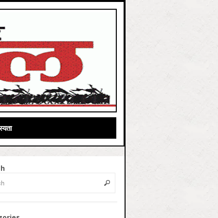
्यता
ch
gories