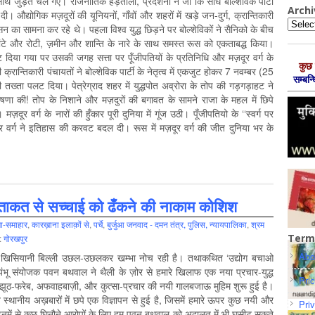
 जुड़ते चले गए। राजनीतिक हड़तालों, प्रदर्शनों ने जो कि सीधे बोल्शेविक पार्टी
Archi
ी। औद्योगिक मज़दूरों की यूनियनों, गाँवों और शहरों में खड़े जन-दुर्ग, क्रान्तिकारी
Archiv
 का सामना कर रहे थे। पहला विश्व युद्ध छिड़ने पर बोल्शेविकों ने सैनिको के बीच
बांटे और रोटी, ज़मीन और शान्ति के नारे के साथ समस्त रूस को एकताबद्ध किया।
िया गया पर उसकी जगह सत्ता पर पूँजीपतियों के प्रतिनिधि और मज़दूर वर्ग के
कुछ 
 की क्रान्तिकारी पंचायतों ने बोल्शेविक पार्टी के नेतृत्व में एकजुट होकर 7 नवम्बर (25
सम्‍बन
ख्ता पलट दिया। पेत्रेग्राद शहर में युद्धपोत अव्रोरा के तोप की गड़गड़ाहट ने
षणा की! तोप के निशाने और मज़दुरों की बगावत के सामने राजा के महल में छिपे
़दूर वर्ग के नारों की हुँकार पूरी दुनिया में गूंज उठी। पूँजीपतियो के ‘‘स्वर्ग पर
 वर्ग ने इतिहास की करवट बदल दी। रूस में मज़दूर वर्ग की जीत दुनिया भर के
ताकत से सच्चाई को ढँकने की नाकाम कोशिश
षा-समाहार
,
कारख़ाना इलाक़ों से
,
पर्चे
,
बुर्जुआ जनवाद - दमन तंत्र, पुलिस, न्‍यायपालिका
,
श्रम
Term
:
गोरखपुर
Abo
 खिसियानी बिल्ली उछल-उछलकर खम्भा नोच रही है। तथाकथित ‘उद्योग बचाओ
वयंभू संयोजक पवन बथवाल ने थैली के ज़ोर से हमारे खिलाफ एक नया प्रचार-युद्ध
Pri
 झूठ-फरेब, अफवाहबाज़ी, और कुत्सा-प्रचार की नयी गालबजाऊ मुहिम शुरू हुई है।
्थानीय अख़बारों में छपे एक विज्ञापन से हुई है, जिसमें हमारे ऊपर कुछ नयी और
Pri
 इनमें से कुछ घिनौने आरोपों के लिए हम पवन बथवाल को अदालत में भी घसीट सकते