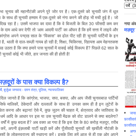
Catego
भा चुनाव की महानौटंकी अपने पूरे जोर पर है। एक-दूसरे को चुनावी जंग में धूल
 के साथ ही चुनावी हम्माम में एक-दूसरे को नंगा करने की होड़ भी मची हुई है। जो
 दिख रहा है। उसमें भाजपा का दावा है कि वे बिजली के बिल 30 फीसदी कम कर
नया अं
 के दाम आधे कर देगी! तो ‘आम आदमी पार्टी’ का ऑफर है कि हमें सत्ता में लाइये और
मज़दूर
ंग्रेस अपने पन्द्रह साल के “विकास” का ढोल पीट रही है! चुनावी पार्टियों के इन
है, थाली से दाल-सब्ज़ी गायब हो रही है; शिक्षा, चिकित्सा, रिहायश आम मेहनतकश
ह उठता है कि क्या हमारे पास चुनावों में वाकई कोई विकल्प है? पिछले 62 साल के
ी चुनावों कोई भी जीते, हार जनता की ही होती है!
 मज़दूरों के पास क्या विकल्प है?
्चे
,
बुर्जुआ जनवाद - दमन तंत्र, पुलिस, न्‍यायपालिका
दिल जानते हैं कि कांग्रेस, भाजपा, सपा, बसपा, और आप जैसी चुनावबाज़ पार्टियों
सिर्फ मालिकों, ठेकेदारों और दल्लालों के साथ है! उनका काम ही है इन लुटेरों के
क्षित करना और बढ़ाना! ऐसे में, कुछ जूठन की चाहत में, क्षेत्रवाद और जातिवाद के
जनत
धर्म आदि के आधार पर इस या उस चुनावी मेंढक को वोट डालने से क्या बदलेगा?
फ़ासीवा
वर्षों में कुछ बदला है? अब वक्‍त आ गया है कि इस देश के 80 करोड़ मज़दूर, ग़रीब
फ़ासीवाद 
 अपनी इंक़लाबी पार्टी खड़ी करें और पूँजीवादी चुनावों की ख़र्चीली नौटंकी के
अगर 
मेहनतकशों के लोकस्वराज्य की स्थापना करें। इसके लिए हमें आज से ही एक ओर अपने