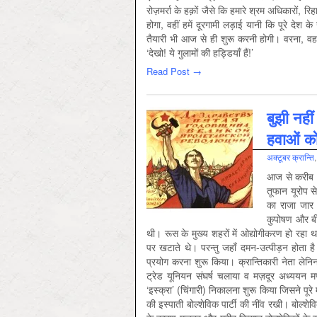
रोज़मर्रा के हक़ों जैसे कि हमारे श्रम अधिकारो
होगा, वहीं हमें दूरगामी लड़ाई यानी कि पूरे द
तैयारी भी आज से ही शुरू करनी होगी। वरना, वह 
‘देखो! ये गुलामों की हड्डियाँ हैं!’
Read Post →
बुझी नहीं
हवाओं क
अक्‍टूबर क्रान्ति
आज से करीब 12
तूफान यूरोप 
का राजा जार 
कुपोषण और बी
थी। रूस के मुख्य शहरों में ओद्योगीकरण हो रहा थ
पर खटाते थे। परन्तु जहाँ दमन-उत्पीड़न होता है
प्रयोग करना शुरू किया। क्रान्तिकारी नेता लेनिन क
ट्रेड यूनियन संघर्ष चलाया व मज़दूर अध्ययन 
‘इस्क्रा’ (चिंगारी) निकालना शुरू किया जिसने पूर
की इस्पाती बोल्शेविक पार्टी की नींव रखी। बोल्शेवि