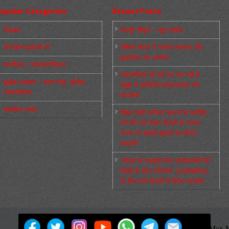
opular Categories
Recent Posts
Slider
मज़दूर बिगुल – जून 2026
कारख़ाना इलाक़ों से
पश्चिम बंगाल में भाजपा सरकार और
बुलडोज़र का आतंक!
फ़ासीवाद / साम्‍प्रदायिकता
अमानवीयता की हदें पार कर रही है
बुर्जुआ जनवाद – दमन तंत्र, पुलिस,
क्यूबा में अमेरिकी साम्राज्यवाद की
न्‍यायपालिका
घेराबन्दी
संघर्षरत जनता
शिक्षा मंत्री धर्मेन्द्र प्रधान के इस्तीफ़े
की माँग को लेकर दिल्ली के जन्तर-
मन्तर पर छात्रों-युवाओं का विरोध
प्रदर्शन
‘नोएडा के मज़दूरों और कार्यकर्ताओं की
रिहाई के लिए अभियान’ (CaRWAN)
के बैनर तले दिल्ली में विरोध प्रदर्शन
मज़दूर बिगुल
Powered by
WordPress
Max M