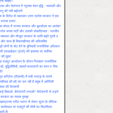
ोनी चाहिए?
ाटक और तेलंगाना में न्यूनतम वेतन वृद्धि : नाकाफ़ी और
लागू की गयी बढ़ोत्तरी
ा के विरोध से घबराकर उत्तर प्रदेश सरकार ने एक
 लगाया एस्मा!
चिम बंगाल में भाजपा सरकार और बुलडोज़र का आतंक!
रोच जनता पार्टी और उसकी लोकप्रियता : भारतीय
 व्‍यवस्‍था और मौजूदा सरकार के प्रति बढ़ते गुस्‍से व
ष और साथ ही विकल्‍पहीनता की अभिव्‍यक्ति
़ों लोगों के वोट देने के बुनियादी राजनीतिक अधिकार
ाली एसआईआर (SIR) की क़वायद पर सर्वोच्च
य की मुहर!
डा मज़दूर आन्दोलन के दौरान गिरफ़्तार राजनीतिक
ताओं, बुद्धिजीवियों, छात्रों-कलाकारों का दमन व ‘विच
री!
ूल काँग्रेस (टीएमसी) में मची भगदड़ के मायने
वीयता की हदें पार कर रही है क्यूबा में अमेरिकी
यवाद की घेराबन्दी
कड़े छिपाओ, बेरोज़गारी भगाओ!” बेरोज़गारी से लड़ने
 सरकार का नायाब नुस्ख़ा
खापट्टनम स्टील प्लाण्ट से लेकर सूरत के सेप्टिक
 कार्यस्थल पर मज़दूरों की मौतों का सिलसिला
जारी है!