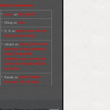
Recent Comments
sneha
on
बिगुल पुस्तिकाएँ
Dhiraj
on
सम्पर्क
D. K
on
कश्मीर के हालात और मोदी
सरकार के दावों की सच्चाई
vikrant
on
कर्नाटक चुनावों के नतीजे,
मोदी सरकार की बढ़ती अलोकप्रियता,
फ़ासिस्टों की बढ़ती बेचैनी,
साम्प्रदायिक उन्माद व अन्धराष्ट्रवादी
लहर पैदा करने की बढ़ती साज़िशें और
हमारे कार्यभार
Kanak
on
पुस्‍तकों की पीडीएफ :
कार्ल मार्क्‍स : जीवन और शिक्षाएं
agazine Theme was created by