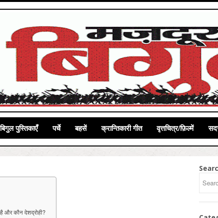
बिगुल पुस्तिकाएँ
पर्चे
बहसें
क्रान्तिकारी गीत
वृत्तचित्र/फ़िल्में
सदस
Sear
है और कौन देशद्रोही?
Cate