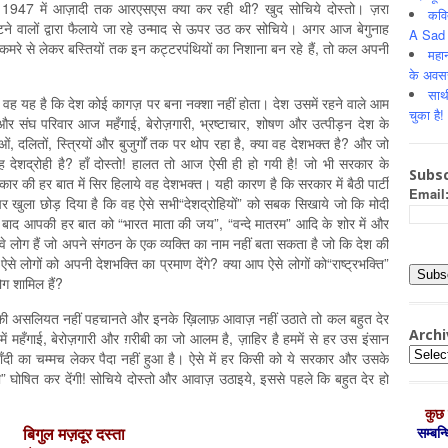
र 1947 में आज़ादी तक आरएसएस क्या कर रही थी? खुद सोचिये दोस्तो। ज़रा
कवि
र बाँटने वालों द्वारा फैलाये जा रहे उन्माद से ऊपर उठ कर सोचिये। अगर आज बेगुनाह
A Sad 
े कमरे से लेकर बस्तियों तक इन कट्टरपंथियों का निशाना बन रहे हैं, तो कल अपनी
महान
के अवस
साथ
 वह यह है कि देश कोई कागज़ पर बना नक्शा नहीं होता। देश उसमें रहने वाले आम
चुका है!
 संघ परिवार आज महँगाई, बेरोज़गारी, भ्रष्टाचार, शोषण और उत्पीड़न देश के
ं, दलितों, स्त्रियों और बुजुर्गों तक पर थोप रहा है, क्या वह देशभक्त है? और जो
देशद्रोही है? हाँ दोस्तो! हालत तो आज ऐसी ही हो गयी है! जो भी सरकार के
Subsc
र की हर बात में सिर हिलाये वह देशभक्त। यही कारण है कि सरकार में बैठी पार्टी
Email
पर खुला छोड़ दिया है कि वह ऐसे सभी“देशद्रोहियों” को सबक सिखाये जो कि मोदी
के बाद आपकी हर बात को “भारत माता की जय”, “वन्दे मातरम” आदि के शोर में और
ये वे लोग हैं जो अपने संगठन के एक व्यक्ति का नाम नहीं बता सकता है जो कि देश की
लोगों को अपनी देशभक्ति का प्रमाण देंगे? क्या आप ऐसे लोगों को“राष्‍ट्रभक्ति”
लोग शामिल हैं?
ी असलियत नहीं पहचानते और इनके ख़िलाफ़ आवाज़ नहीं उठाते तो कल बहुत देर
Archi
ें महँगाई, बेरोज़गारी और ग़रीबी का जो आलम है, ज़ाहिर है हममें से हर उस इंसान
Archiv
 का चम्मच लेकर पैदा नहीं हुआ है। ऐसे में हर किसी को ये सरकार और उसके
रोही” घोषित कर देंगी! सोचिये दोस्तो और आवाज़ उठाइये, इससे पहले कि बहुत देर हो
कुछ 
सम्‍बन
बिगुल मज़दूर दस्ता