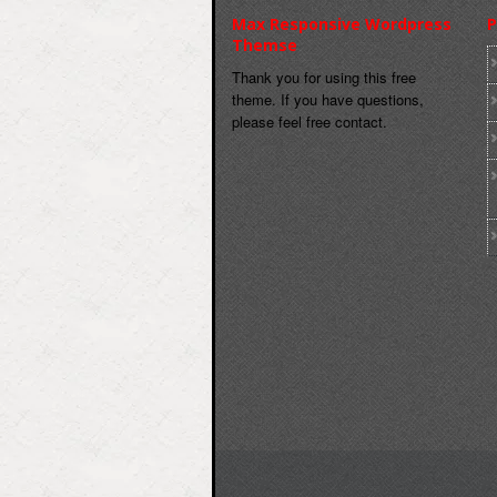
Max Responsive Wordpress
P
Themse
Thank you for using this free
theme. If you have questions,
please feel free contact.