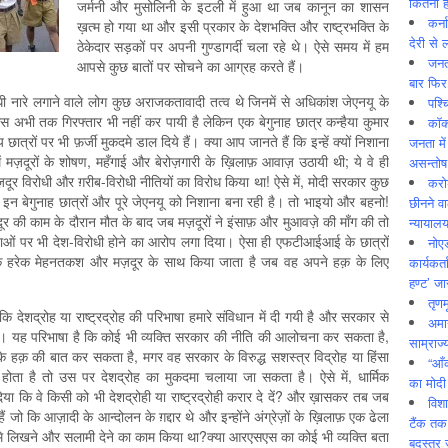
कितनी ह
जर्मनी और मुसोलिनी के इटली में हुआ था जब कानून का शासन
कर्न
ख़त्म हो गया था और इसी प्रकार के देशभक्ति और राष्ट्रभक्ति के
देरी से 
ठेकेदार सड़कों पर अपनी गुण्डागर्दी चला रहे थे। ऐसे समय में हम
जनत
आपसे कुछ बातों पर सोचने का आग्रह करते हैं।
बार फिर
धी नारे लगाने वाले लोग कुछ अराजकतावादी तत्व थे जिनमें से अधिकांश जेएनयू के
पश्
िस अभी तक गिरफ्तार भी नहीं कर पायी है लेकिन एक बेगुनाह छात्र कन्हैया कुमार
कॉक
्रों पर भी फ़र्जी मुकदमे डाल दिये हैं। क्या आप जानते हैं कि इन्हें क्यों निशाना
जनता में
 में मज़दूरों के शोषण, महँगाई और बेरोज़गारी के ख़िलाफ़ आवाज़ उठायी थी; ये वे ही
असन्‍तो
 मज़दूर विरोधी और ग़रीब-विरोधी नीतियों का विरोध किया था! ऐसे में, मोदी सरकार कुछ
करोड
न बेगुनाह छात्रों और पूरे जेएनयू को निशाना बना रही है। तो भाइयो और बहनो!
छीनने व
ज़दूर की काम के दौरान मौत के बाद जब मज़दूरों ने इंसाफ़ और मुआवज़े की माँग की तो
न्यायाल
ताओं पर भी देश-विरोधी होने का आरोप लगा दिया। ऐसा ही एफटीआईआई के छात्रों
नोए
के हरेक मेहनतकश और मज़दूर के साथ किया जाता है जब वह अपने हक़ के लिए
कार्यकर्
हण्ट’ जा
तृणम
कि देशद्रोह या राष्ट्रद्रोह की परिभाषा हमारे संविधान में दी गयी है और सरकार से
अमान
है। यह परिभाषा है कि कोई भी व्यक्ति सरकार की नीति की आलोचना कर सकता है,
साम्राज्
के हक़ की बात कर सकता है, मगर वह सरकार के विरुद्ध सशस्त्र विद्रोह या हिंसा
“आँ
्त होता है तो उस पर देशद्रोह का मुकदमा चलाया जा सकता है। ऐसे में, धार्मिक
का मोदी
या कि वे किसी को भी देशद्रोही या राष्ट्रद्रोही करार दे दें? और ख़ासकर तब जब
विशा
हैं जो कि आज़ादी के आन्दोलन के ग़द्दार थे और इन्होंने अंग्रेज़ों के ख़िलाफ़ एक ढेला
टैंक तक
नामे लिखने और सलामी देने का काम किया था?क्या आरएसएस का कोई भी व्यक्ति बता
बदस्तूर 