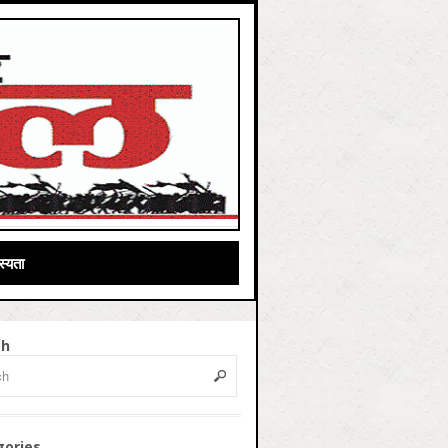
्यता
ch
gories