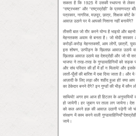
सकता है कि 1925 में उसकी स्थापना से लेक
“राष्‍ट्रभक्त” और “राष्‍ट्रद्रोही” के प्रमाणपत्
पत्रकार, नागरिक, मज़दूर, छात्र, शिक्षक कोर्ट क
आवाज़ उठाने पर ये आपको निशाना नहीं बनायेंगे?
तीसरी बात जो ग़ौर करने योग्य है भाइयो और बहनो
मेहनतकश अवाम से बनता है। जो मोदी सरकार और
करोड़ों-करोड़ मेहनतकशों, आम लोगों, छात्रों, युवाओ
इस शोषण, उत्पीड़न के ख़िलाफ़ आवाज़ उठाये वह 
ख़िलाफ़ आवाज़ उठाये वह देशद्रोही और जो भी सरका
भाजपा ने तरह-तरह के गुण्डावाहिनियों को सड़क 
और संघ परिवार की हाँ में हाँ न मिलाये! और इस
लातों-घूँसों की बारिश में दबा दिया जाता है। और 
आज़ादी के लिए लड़ा और शहीद हुआ हो! क्या आप ऐसे 
का ठेकेदार बनने देंगे? इन गुण्डों की भीड़ में कौन 
साथियो! अगर हम आज ही हिटलर के अनुयायियों क
हो जायेगी। हर जुबान पर ताला लग जायेगा। देश म
को कल अपने हक़ की आवाज़ उठानी पड़ेगी जो चाँदी
संरक्षण में काम करने वाली गुण्डावाहिनियाँ“देशद्
जाये।