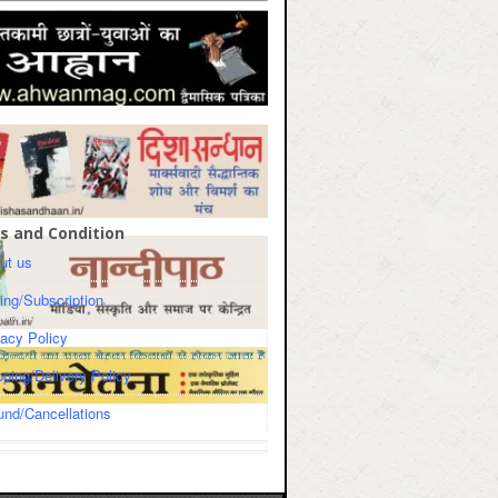
s and Condition
ut us
cing/Subscription
vacy Policy
pping/Delivery Policy
und/Cancellations