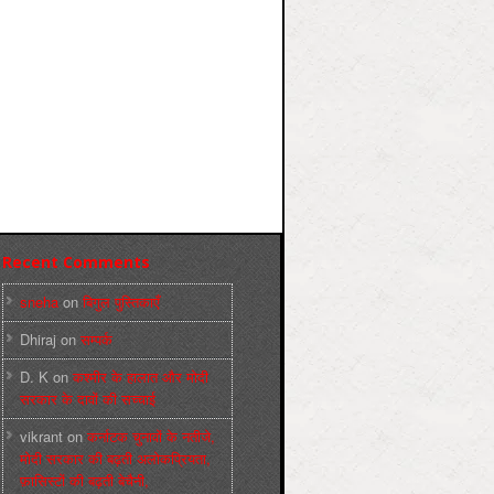
Recent Comments
sneha
on
बिगुल पुस्तिकाएँ
Dhiraj
on
सम्पर्क
D. K
on
कश्मीर के हालात और मोदी
सरकार के दावों की सच्चाई
vikrant
on
कर्नाटक चुनावों के नतीजे,
मोदी सरकार की बढ़ती अलोकप्रियता,
फ़ासिस्टों की बढ़ती बेचैनी,