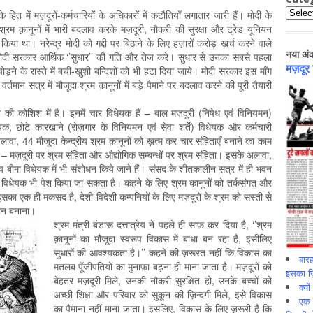
Catego
के हित में मज़दूरों-कर्मचारियों के अधिकारों में कटौतियाँ लगातार जारी हैं। मोदी के
्रम क़ानूनों में भारी बदलाव करके मज़दूरी, नौकरी की सुरक्षा और ट्रेड यूनियन
या था। नरेन्द्र मोदी को गद्दी पर बिठाने के लिए हज़ारों करोड़ ख़र्च करने वाले
नया अं
 मोदी सरकार आर्थिक ‘’सुधार’’ की गति और तेज़ करे। सुधार से उनका सबसे पहला
मज़दूर
़ने के रास्ते में बची-खुशी बन्दिशों को भी हटा दिया जाये। मोदी सरकार इस माँग
र्तमान सत्र में मौजूदा श्रम क़ानूनों में बड़े पैमाने पर बदलाव करने की पूरी तैयारी
 की कोशिश में है। इनमें चार विधेयक हैं – बाल मज़दूरी (निषेध एवं विनियमन)
, छोटे कारखाने (रोज़गार के विनियमन एवं सेवा शर्तें) विधेयक और कर्मचारी
वा, 44 मौजूदा केन्द्रीय श्रम क़ानूनों को ख़त्म कर चार संहिताएँ बनाने का काम
ंगी – मज़दूरी पर श्रम संहिता और औद्योगिक सम्बन्धों पर श्रम संहिता। इसके अलावा,
य बीमा विधेयक में भी संशोधन किये जाने हैं। संसद के शीतकालीन सत्र में ही भवन
शोधन विधेयक भी पेश किया जा सकता है। कहने के लिए श्रम क़ानूनों को तर्कसंगत और
का एक ही मकसद है, देशी-विदेशी कम्पनियों के लिए मज़दूरों के श्रम को सस्ती से
सान बनाना।
श्रम मंत्री बंडारू दत्तात्रेय ने पहले ही साफ़ कर दिया है, ‘’श्रम
क़ानूनों का मौजूदा स्वरूप विकास में बाधा बन रहा है, इसीलिए
सुधारों की आवश्यकता है।’’ कहने की ज़रूरत नहीं कि विकास का
बारह
मतलब पूँजीपतियों का मुनाफ़ा बढ़ना ही माना जाता है। मज़दूरों को
इसका ज़ि
बेहतर मज़दूरी मिले, उनकी नौकरी सुरक्षित हो, उनके बच्चों को
क्यो
अच्छी शिक्षा और परिवार को सुकून की ज़िन्दगी मिले, इसे विकास
एक इ
का पैमाना नहीं माना जाता। इसलिए, विकास के लिए ज़रूरी है कि