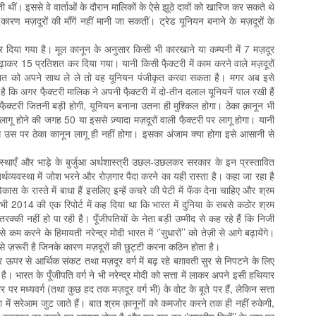
ीं। इससे वे वार्ताओं के दौरान मालिकों के ऐसे झूठे दावों को खारिज कर सकते थे
ारण मज़दूरों की माँगें नहीं मानी जा सकतीं। ट्रेड यूनियन बनाने के मज़दूरों के
र दिया गया है। मूल कानून के अनुसार किसी भी कारखाने या कम्पनी में 7 मज़दूर
र 15 प्रतिशत कर दिया गया। यानी किसी फै़क्टरी में काम करने वाले मज़दूरों
तिशत को अपने साथ ले ले तो वह यूनियन पंजीकृत करवा सकता है। मगर अब इसे
ि अगर फै़क्टरी मालिक ने अपनी फै़क्टरी में दो-तीन दलाल यूनियनें पाल रखी हैं
़क्टरी जितनी बड़ी होगी, यूनियन बनाना उतना ही मुश्किल होगा। ठेका क़ानून भी
लागू होने की जगह 50 या इससे ज़्यादा मज़दूरों वाली फै़क्टरी पर लागू होगा। यानी
गे उस पर ठेका कानून लागू ही नहीं होगा। इसका अंजाम क्या होगा इसे आसानी से
ंस्थाएँ और भाड़े के बुर्जुआ अर्थशास्त्री उछल-उछलकर सरकार के इन प्रस्तावित
र्थव्यवस्था में जोश भरने और रोज़गार पैदा करने का यही रास्ता है। कहा जा रहा है
कास के रास्ते में बाधा हैं इसलिए इन्हें कचरे की पेटी में फेंक देना चाहिए और श्रम
ने भी 2014 की एक रिपोर्ट में कह दिया था कि भारत में दुनिया के सबसे कठोर श्रम
तरक्की नहीं हो पा रही है। पूँजीपतियों के नेता बड़ी उम्मीद से कह रहे हैं कि निजी
कम करने के हिमायती नरेन्द्र मोदी भारत में ‘’सुधारों’’ को तेज़ी से आगे बढ़ायेंगे।
से ज़रूरी है जिनके कारण मज़दूरों की छुट्टी करना कठिन होता है।
र ऊपर से आर्थिक संकट तथा मज़दूर वर्ग में बढ़ रहे बग़ावती सुर से निपटने के लिए
ै। भारत के पूँजीपति वर्ग ने भी नरेन्द्र मोदी को सत्ता में लाकर अपने इसी हथियार
र पर मध्यवर्ग (तथा कुछ हद तक मज़दूर वर्ग भी) के वोट के बूते पर हैं, लेकिन सत्ता
ा में सरेआम जुट जाते हैं। बात श्रम क़ानूनों को कमजोर करने तक ही नहीं रुकेगी,