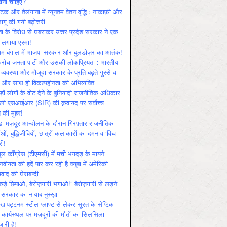
ोनी चाहिए?
ाटक और तेलंगाना में न्यूनतम वेतन वृद्धि : नाकाफ़ी और
लागू की गयी बढ़ोत्तरी
ा के विरोध से घबराकर उत्तर प्रदेश सरकार ने एक
 लगाया एस्मा!
चिम बंगाल में भाजपा सरकार और बुलडोज़र का आतंक!
रोच जनता पार्टी और उसकी लोकप्रियता : भारतीय
 व्‍यवस्‍था और मौजूदा सरकार के प्रति बढ़ते गुस्‍से व
ष और साथ ही विकल्‍पहीनता की अभिव्‍यक्ति
़ों लोगों के वोट देने के बुनियादी राजनीतिक अधिकार
ाली एसआईआर (SIR) की क़वायद पर सर्वोच्च
य की मुहर!
डा मज़दूर आन्दोलन के दौरान गिरफ़्तार राजनीतिक
ताओं, बुद्धिजीवियों, छात्रों-कलाकारों का दमन व ‘विच
री!
ूल काँग्रेस (टीएमसी) में मची भगदड़ के मायने
वीयता की हदें पार कर रही है क्यूबा में अमेरिकी
यवाद की घेराबन्दी
कड़े छिपाओ, बेरोज़गारी भगाओ!” बेरोज़गारी से लड़ने
 सरकार का नायाब नुस्ख़ा
खापट्टनम स्टील प्लाण्ट से लेकर सूरत के सेप्टिक
 कार्यस्थल पर मज़दूरों की मौतों का सिलसिला
जारी है!