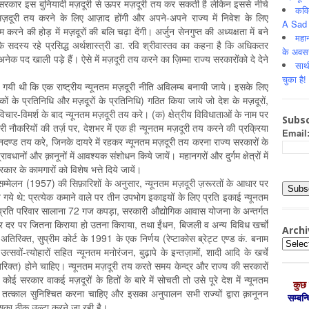
ज्य सरकार इस बुनियादी मज़दूरी से ऊपर मज़दूरी तय कर सकती है लेकिन इससे नीचे
कवि
मज़दूरी तय करने के लिए आज़ाद होंगी और अपने-अपने राज्य में निवेश के लिए
A Sad 
रने की होड़ में मज़दूरों की बलि चढ़ा देंगी। अर्जुन सेनगुप्त की अध्यक्षता में बने
महान
ोग के सदस्य रहे प्रसिद्ध अर्थशास्त्री डा. रवि श्रीवास्तव का कहना है कि अधिकतर
के अवस
से अनेक पद खाली पड़े हैं। ऐसे में मज़दूरी तय करने का ज़िम्मा राज्य सरकारोंको दे देने
साथ
चुका है!
की गयी थी कि एक राष्ट्रीय न्यूनतम मज़दूरी नीति अविलम्ब बनायी जाये। इसके लिए
ों के प्रतिनिधि और मज़दूरों के प्रतिनिधि) गठित किया जाये जो देश के मज़दूरों,
से विचार-विमर्श के बाद न्यूनतम मज़दूरी तय करे। (क) क्षेत्रीय विविधाताओं के नाम पर
Subsc
ारी नौकरियों की तर्ज़ पर, देशभर में एक ही न्यूनतम मज़दूरी तय करने की प्रक्रिया
Email
 मानदण्ड तय करे, जिनके दायरे में रहकर न्यूनतम मज़दूरी तय करना राज्य सरकारों के
धानों और क़ानूनों में आवश्यक संशोधन किये जायें। महानगरों और दुर्गम क्षेत्रों में
कार के कामगारों को विशेष भत्ते दिये जायें।
म सम्मेलन (1957) की सिफ़ारिशों के अनुसार, न्यूनतम मज़दूरी ज़रूरतों के आधार पर
गये थे: प्रत्येक कमाने वाले पर तीन उपभोग इकाइयों के लिए प्रति इकाई न्यूनतम
 प्रति परिवार सालाना 72 गज कपड़ा, सरकारी औद्योगिक आवास योजना के अन्तर्गत
ाज़ार दर पर जितना किराया हो उतना किराया, तथा ईंधन, बिजली व अन्य विविध खर्चों
Archi
रिक्त, सुप्रीम कोर्ट के 1991 के एक निर्णय (रेप्टाकोस ब्रेट्ट एण्ड कं. बनाम
Archiv
त्सवों-त्योहारों सहित न्यूनतम मनोरंजन, बुढ़ापे के इन्तज़ामों, शादी आदि के खर्चे
रिक्त) होने चाहिए। न्यूनतम मज़दूरी तय करते समय केन्द्र और राज्य की सरकारों
 सरकार वाकई मज़दूरों के हितों के बारे में सोचती तो उसे पूरे देश में न्यूनतम
कुछ 
 तत्काल सुनिश्चित करना चाहिए और इसका अनुपालन सभी राज्यों द्वारा क़ानूनन
सम्‍बन
सका ठीक उल्टा करने जा रही है।