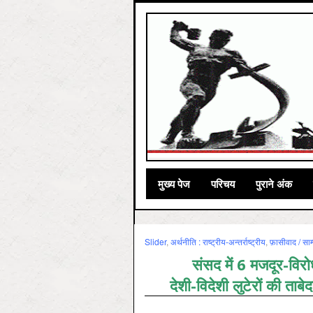
मुख्‍य पेज
परिचय
पुराने अंक
Slider
,
अर्थनीति : राष्‍ट्रीय-अन्‍तर्राष्‍ट्रीय
,
फ़ासीवाद / साम
संसद में 6 मजदूर-विरो
देशी-विदेशी लुटेरों की ताबे