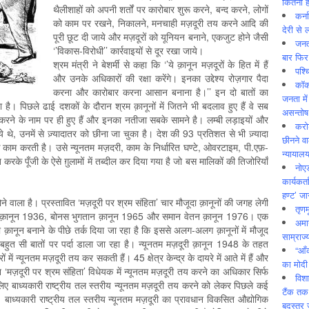
कितनी ह
थैलीशाहों को अपनी शर्तों पर कारोबार शुरू करने, बन्द करने, लोगों
कर्न
को काम पर रखने, निकालने, मनचाही मज़दूरी तय करने आदि की
देरी से 
पूरी छूट दी जाये और मज़दूरों को यूनियन बनाने, एकजुट होने जैसी
जनत
‘’विकास-विरोधी’’ कार्रवाइयों से दूर रखा जाये।
बार फिर
श्रम मंत्री ने बेशर्मी से कहा कि ‘’ये क़ानून मज़दूरों के हित में हैं
पश्
और उनके अधिकारों की रक्षा करेंगे। इनका उद्देश्य रोज़गार पैदा
कॉक
करना और कारोबार करना आसान बनाना है।’’ इन दो बातों का
जनता में
है। पिछले ढाई दशकों के दौरान श्रम क़ानूनों में जितने भी बदलाव हुए हैं वे सब
असन्‍तो
ा’’ करने के नाम पर ही हुए हैं और इनका नतीजा सबके सामने है। लम्बी लड़ाइयों और
करोड
िये थे, उनमें से ज़्यादातर को छीना जा चुका है। देश की 93 प्रतिशत से भी ज़्यादा
छीनने व
काम करती है। उसे न्यूनतम मज़दरी, काम के निर्धारित घण्टे, ओवरटाइम, पी.एफ़-
न्यायाल
रके पूँजी के ऐसे ग़ुलामों में तब्दील कर दिया गया है जो बस मालिकों की तिजोरियाँ
नोए
कार्यकर्
हण्ट’ जा
होने वाला है। प्रस्तावित ‘मज़दूरी पर श्रम संहिता’ चार मौजूदा क़ानूनों की जगह लेगी
तृणम
तान क़ानून 1936, बोनस भुगतान क़ानून 1965 और समान वेतन क़ानून 1976। एक
अमान
क़ानून बनाने के पीछे तर्क दिया जा रहा है कि इससे अलग-अलग क़ानूनों में मौजूद
साम्राज्
बहुत सी बातों पर पर्दा डाला जा रहा है। न्यूनतम मज़दूरी क़ानून 1948 के तहत
“आँ
ं में न्यूनतम मज़दूरी तय कर सकती हैं। 45 क्षेत्र केन्द्र के दायरे में आते में हैं और
का मोदी
ेकिन ‘मज़दूरी पर श्रम संहिता’ विधेयक में न्यूनतम मज़दूरी तय करने का अधिकार सिर्फ
विशा
 लिए बाध्यकारी राष्ट्रीय तल स्तरीय न्यूनतम मज़दूरी तय करने को लेकर पिछले कई
टैंक तक
ै। बाध्यकारी राष्ट्रीय तल स्तरीय न्यूनतम मज़दूरी का प्रावधान विकसित औद्योगिक
बदस्तूर 