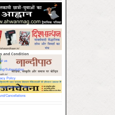
s and Condition
ut us
cing/Subscription
vacy Policy
pping/Delivery Policy
und/Cancellations