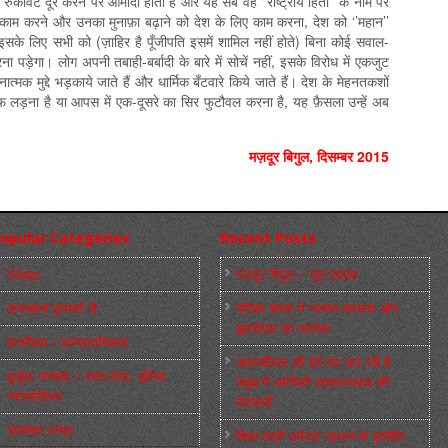
ी रुकावट दूर करने पर आमादा होता है और यह सब वह ‘’राष्ट्रीय हितों’’ के नाम पर
ए काम करने और उनका मुनाफ़ा बढ़ाने को देश के लिए काम करना, देश को ‘’महान’’
के लिए सभी को (ज़ाहिर है पूँजीपति इसमें शामिल नहीं होते) बिना कोई सवाल-
 पड़ेगा। लोग अपनी तबाही-बर्बादी के बारे में सोचें नहीं, इसके विरोध में एकजुट
मक मुद्दे भड़काये जाते हैं और धार्मिक बँटवारे किये जाते हैं। देश के मेहनतकशों
 लड़ना है या आपस में एक-दूसरे का सिर फुटौवल करना है, यह फ़ैसला उन्हें अब
मज़दूर बिगुल
,
दिसम्‍बर
2015
opular Categories
Recent Posts
Slider
मज़दूर बिगुल – जून 2026
कारख़ाना इलाक़ों से
पश्चिम बंगाल में भाजपा सरकार और
बुलडोज़र का आतंक!
फ़ासीवाद / साम्‍प्रदायिकता
अमानवीयता की हदें पार कर रही है
बुर्जुआ जनवाद – दमन तंत्र, पुलिस,
क्यूबा में अमेरिकी साम्राज्यवाद की
न्‍यायपालिका
घेराबन्दी
संघर्षरत जनता
शिक्षा मंत्री धर्मेन्द्र प्रधान के इस्तीफ़े