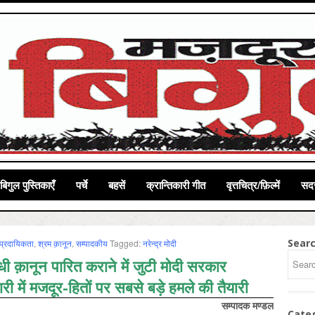
बिगुल पुस्तिकाएँ
पर्चे
बहसें
क्रान्तिकारी गीत
वृत्तचित्र/फ़िल्में
सदस
Sear
्‍प्रदायिकता
,
श्रम क़ानून
,
सम्‍पादकीय
Tagged:
नरेन्‍द्र मोदी
धी क़ानून पारित कराने में जुटी मोदी सरकार
दारी में मजदूर-हितों पर सबसे बड़े हमले की तैयारी
सम्‍पादक मण्‍डल
Cate