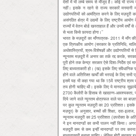
देशों में भी लम्बे समय से मौजूद है। कोई भी रा
नहीं। इसके न रहने से राज्य सरकारें मनमानी 
उद्योगपतियों को आमंत्रित करने के लिए मज़दूरी कम क
असंगठित क्षेत्र में उद्यमों के लिए राष्ट्रीय आय
राज्यों में वेतन बोर्ड खस्ताहाल हैं और उनमें वर्षों 
से भला किसे फ़ायदा होगा।’’
भारत के मज़दूरों का माँगपत्रक- 2011 में माँग 
एक त्रिपक्षीय आयोग (सरकार के प्रतिनिधि, मालिक
अर्थशास्त्रियों, श्रम-विशेषज्ञों और उद्योगपतियों 
न्यूनतम मज़दूरी में अन्तर का तर्क रद्द करके, सरक
पूरी होने तक केन्द्र सरकार ऐसे दिशा-निर्देश एवं
लिए बाध्यताकारी हो। (ख) इसके लिए संवैधानिक प्राव
होने वाले अतिरिक्त खर्चों की भरपाई के लिए सभी प्र
इसमें यह भी कहा गया था कि 15वें राष्ट्रीय श्र
तय होनी चाहिए थी। इसके लिए ये मानदण्ड सुझाये 
2700 कैलोरी के हिसाब से खाद्यान्न-आवश्यकता,
दिये जाने वाले न्यूनतम क्षेत्रफल वाले घर का ब
पर कुल न्यूनतम मज़दूरी का 20 प्रतिशत। इसके अति
मज़दूर) के अनुसार, बच्चों की शिक्षा, दवा-इलाज, उ
न्यूनतम मज़दूरी का 25 प्रतिशत (उपरोक्त के अति
ने इन मानदण्डों का कभी पालन नहीं किया। अगर कोई
मज़दूरी कम से कम इन्हीं मानदण्डों पर तय करना
बाध्यताकारी बनाना चाहिए। लेकिन मोदी सरकार इ