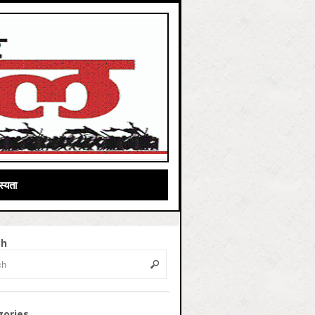
्यता
ch
gories