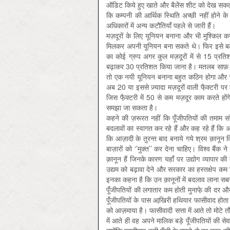
ऑडिट किये हुए खाते और बैलेंस शीट को देख सकती थ
कि कम्पनी की आर्थिक स्थिति अच्छी नहीं होने के क
अधिकारों में अन्य कटौतियाँ पहले से जारी हैं।
मज़दूरों के लिए यूनियन बनाना और भी मुश्किल क
मिलकर अपनी यूनियन बना सकते थे। फिर इसे बढ़ाक
का कोई ग्रुप अगर कुल मज़दूरों में से 15 प्र
बढ़ाकर 30 प्रतिशत किया जाना है। मतलब साफ़ है क
तो एक नयी यूनियन बनाना बहुत कठिन होगा और फै
अब 20 या इससे ज़्यादा मज़दूरों वाली फै़क्टरी पर 
जिस फै़क्टरी में 50 से कम मज़दूर काम करते हों
समझा जा सकता है।
कहने की ज़रूरत नहीं कि पूँजीपतियों की तमाम स
बदलावों का स्वागत कर रहे हैं और कह रहे हैं कि अ
कि आज़ादी के तुरन्त बाद बनाये गये श्रम क़ानून वि
बाज़ारों को ‘’मुक्त’’ कर देना चाहिए। विश्व बैंक 
क़ानून हैं जिनके कारण यहाँ पर उद्योग व्यापार की 
उद्यम को बढ़ावा देने और सरकार का हस्तक्षेप कम से 
इनका कहना है कि उन क़ानूनों में बदलाव लाना सब
पूँजीपतियों की लगातार कम होती मुनाफे़ की दर औ
पूँजीपतियों के पास आखि़री हथियार फासीवाद होता ह
को आज़माया है। फासीवादी सत्ता में आते तो मोटे तौ
में आते ही वह अपने मालिक बड़े पूँजीपतियों की सेव