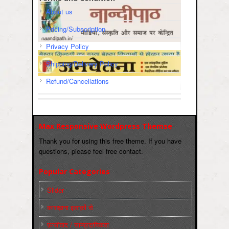
About us
Pricing/Subscription
Privacy Policy
Shipping/Delivery Policy
Refund/Cancellations
Max Responsive Wordpress Themse
Thank you for using this free theme. If you have
questions, please feel free contact.
Popular Categories
Slider
कारख़ाना इलाक़ों से
फ़ासीवाद / साम्‍प्रदायिकता