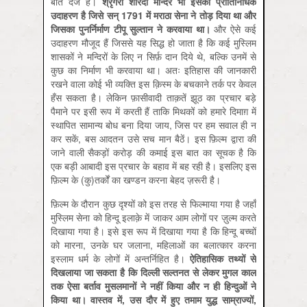
बात दर्ज है।
श्रृंगेरी
शारदा
मन्दिर
भी
इसका
प्रातिनिधिक
उदाहरण
है
जिसे
सन् 1791
में
मराठा
सेना
ने
तोड़
दिया
था
और
जिसका
पुनर्निर्माण
टीपू
सुल्तान
ने
करवाया
था।
और ऐसे कई
उदाहरण मौजूद हैं जिससे यह सिद्ध हो जाता है कि कई मुस्लिम
शासकों ने मन्दिरों के लिए न सिर्फ़ दान दिये थे, बल्कि उनमें से
कुछ का निर्माण भी करवाया था। अतः इतिहास की जानकारी
रखने वाला कोई भी व्यक्ति इस क़िस्म के बचकाने तर्क पर केवल
हँस सकता है। लेकिन फ़ासीवादी ताक़तें झूठ का प्रचार बड़े
पैमाने पर इसी रूप में करती हैं ताकि मिथकों को हमारे दिमाग़ में
स्थापित सामान्य बोध बना दिया जाय, जिस पर हम सवाल ही न
कर सकें, बस आदतन उसे सच मान बैठें। इस फ़िल्म द्वारा की
जाने वाली सैकड़ों करोड़ की कमाई इस बात का सूचक है कि
एक बड़ी आबादी इस प्रचार के बहाव में बह रही है। इसलिए इस
फ़िल्म के (कु)तर्कों का खण्डन करना बेहद ज़रूरी है।
फ़िल्म के दौरान कुछ दृश्यों को इस तरह से फिल्माया गया है जहाँ
मुस्लिम सेना को हिन्दू इलाक़े में जाकर आम लोगों पर ज़ुल्म करते
दिखाया गया है। इसे इस रूप में दिखाया गया है कि हिन्दू बच्चों
को मारना, उनके घर जलाना, महिलाओं का बलात्कार करना
इस्लाम धर्म के लोगों में अन्तर्निहित है।
ऐतिहासिक
तथ्यों
से
दिखलाया
जा
सकता
है
कि
दिल्ली
सल्तनत
से
लेकर
मुगल
काल
तक
ऐसा
बर्ताव
मुसलमानों
ने
नहीं
किया
और
न
ही
हिन्दुओं
ने
किया
था।
वास्तव
में,
उस
दौर
में
हुए
तमाम
युद्ध
साम्राज्यों,