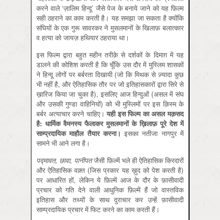
करने वाले ‘ज़ालिम हिन्दू’ जैसे पेज के बनाये जाने को यह फ़िल्म
सही ठहराने का काम करती है। यह समझा जा सकता है क्योंकि
संघियों के एक गुरू सावरकर ने मुसलमानों के खिलाफ़ बलात्कार
व हत्या को जायज़ हथियार ठहराया था।
इस फिल्म द्वारा बहुत महीन तरीक़े से दर्शकों के दिमाग़ में यह
डालने की कोशिश करती है कि चूँकि उस दौर में मुस्लिम शासकों
ने हिन्दू लोगों पर बर्बरता दिखायी (जो कि मिथक से ज़्यादा कुछ
भी नहीं है, और ऐतिहासिक तौर पर जो इतिहासकारों द्वारा सिरे से
ख़ारिज किया जा चुका है), इसलिए आज हिन्दुओं (असल में संघ
और उसकी गुण्डा वाहिनियों) को भी मुस्लिमों पर इस क़िस्म के
बर्बर अत्याचार करने चाहिए।
यही
इस
फिल्म
का
असल
मक़सद
है:
धार्मिक
वैमनस्य
फैलाकर
मुसलमानों
के
ख़िलाफ़
पूरे
देश
में
साम्प्रदायिक
माहौल
तैयार
करना।
इसका नतीजा नागपुर में
सामने भी आने लगा है।
पद्मावत,
छावा,
पानीपत
जैसी फ़िल्में भले ही ऐतिहासिक किरदारों
और ऐतिहासिक वक़्त (जिस प्रकार यह ख़ुद को पेश करती है)
पर आधारित हों, लेकिन ये फ़िल्में आज के दौर के फ़ासीवादी
प्रचार को गति देने वाली आधुनिक फ़िल्में हैं जो वास्तविक
इतिहास और तथ्यों के साथ दुराचार कर उन्हें फ़ासीवादी
साम्प्रदायिक प्रचार में फिट करने का काम करती हैं।