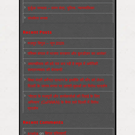
बुर्जुआ जनवाद – दमन तंत्र, पुलिस, न्‍यायपालिका
संघर्षरत जनता
Recent Posts
मज़दूर बिगुल – जून 2026
पश्चिम बंगाल में भाजपा सरकार और बुलडोज़र का आतंक!
अमानवीयता की हदें पार कर रही है क्यूबा में अमेरिकी
साम्राज्यवाद की घेराबन्दी
शिक्षा मंत्री धर्मेन्द्र प्रधान के इस्तीफ़े की माँग को लेकर
दिल्ली के जन्तर-मन्तर पर छात्रों-युवाओं का विरोध प्रदर्शन
‘नोएडा के मज़दूरों और कार्यकर्ताओं की रिहाई के लिए
अभियान’ (CaRWAN) के बैनर तले दिल्ली में विरोध
प्रदर्शन
Recent Comments
sneha
on
बिगुल पुस्तिकाएँ