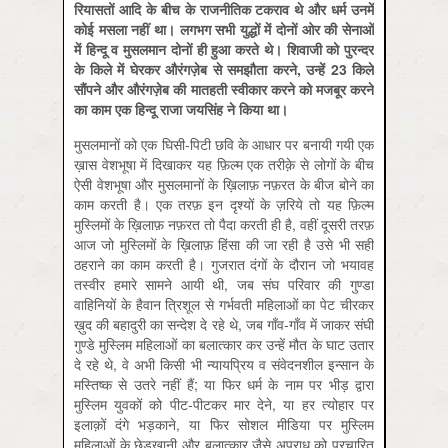
रियासतों
आदि
के
बीच
के
राजनीतिक
टकराव
थे
और
धर्म
उनमें
कोई
मसला
नहीं
था।
लगभग
सभी
युद्धों
में
दोनों
ओर
की
सेनाओं
में
हिन्दू
व
मुसलमान
दोनों
ही
हुआ
करते
थे।
शिवाजी
को
पुरन्दर
के
किले
में
घेरकर
औरंगज़ेब
से
समझौता
करने,
उन्हें 23
किले
सौंपने
और
औरंगज़ेब
की
मातहती
स्वीकार
करने
को
मजबूर
करने
का
काम
एक
हिन्दू
राजा
जयसिंह
ने
किया
था।
मुसलमानों को एक घिसी-पिटी छवि के आधार पर बनायी गयी एक
ख़ास वेशभूषा में दिखाकर यह फ़िल्म एक तरीक़े से लोगों के बीच
ऐसी वेशभूषा और मुसलमानों के ख़िलाफ़ नफ़रत के बीज बोने का
काम करती है। एक तरफ़ इन दृश्यों के ज़रिये तो यह फ़िल्म
मुस्लिमों के ख़िलाफ़ नफ़रत तो पैदा करती ही है, वहीं दूसरी तरफ़
आज जो मुस्लिमों के ख़िलाफ़ हिंसा की जा रही है उसे भी सही
ठहराने का काम करती है। गुजरात दंगों के दौरान जो भयावह
तस्वीर हमारे सामने आयी थी, जब संघ परिवार की गुण्डा
वाहिनियों के हैवान त्रिशूल से गर्भवती महिलाओं का पेट चीरकर
ख़ुद की बहादुरी का सन्देश दे रहे थे, जब गाँव-गाँव में जाकर संघी
गुण्डे मुस्लिम महिलाओं का बलात्कार कर उन्हें मौत के घाट उतार
दे रहे थे, वे अभी किसी भी न्यायप्रिय व संवेदनशील इन्सान के
मस्तिष्क से उतरे नहीं हैं; या फिर धर्म के नाम पर भीड़ द्वारा
मुस्लिम युवकों को पीट-पीटकर मार देने, या हर त्योहार पर
इलाक़ों दंगे भड़काने, या फिर सोशल मीडिया पर मुस्लिम
महिलाओं के छेड़खानी और बलात्कार जैसे अपराध को प्रचारित