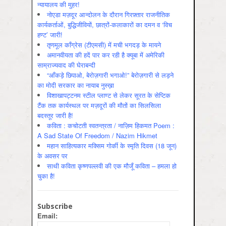
न्यायालय की मुहर!
नोएडा मज़दूर आन्दोलन के दौरान गिरफ़्तार राजनीतिक
कार्यकर्ताओं, बुद्धिजीवियों, छात्रों-कलाकारों का दमन व ‘विच
हण्ट’ जारी!
तृणमूल काँग्रेस (टीएमसी) में मची भगदड़ के मायने
अमानवीयता की हदें पार कर रही है क्यूबा में अमेरिकी
साम्राज्यवाद की घेराबन्दी
“आँकड़े छिपाओ, बेरोज़गारी भगाओ!” बेरोज़गारी से लड़ने
का मोदी सरकार का नायाब नुस्ख़ा
विशाखापट्टनम स्टील प्लाण्ट से लेकर सूरत के सेप्टिक
टैंक तक कार्यस्थल पर मज़दूरों की मौतों का सिलसिला
बदस्तूर जारी है!
कविता : कचोटती स्वतन्त्रता / नाज़िम हिकमत Poem :
A Sad State Of Freedom / Nazim Hikmet
महान साहित्यकार मक्सिम गोर्की के स्मृति दिवस (18 जून)
के अवसर पर
साथी कविता कृष्णपल्लवी की एक मौजूँ कविता – हमला हो
चुका है!
Subscribe
Email: