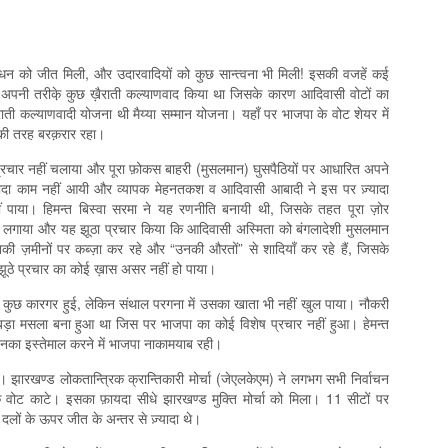
ठबन्धन को जीत मिली, और उदारवादियों को कुछ सान्त्वना भी मिली! इसकी वजहें कई
 अपनी तरीके़ कुछ ख़ैराती कल्याणवाद किया था जिसके कारण आदिवासी वोटों का
राती कल्याणवादी योजना थी मैय्या सम्मान योजना। यहाँ पर भाजपा के वोट शेयर में
 की तरह बरक़रार रहा।
ाव प्रचार नहीं चलाया और पूरा फ़ोकस बाहरी (मुसलमान) घुसपैठियों पर आधारित अपने
़यादा काम नहीं आयी और व्यापक मेहनतकश व आदिवासी आबादी ने इस पर ज़्यादा
हीं पाया। हिमन्त बिस्वा सरमा ने यह रणनीति बनायी थी, जिसके तहत पूरा ज़ोर
र लगाया और यह झूठा प्रचार किया कि आदिवासी अस्मिता को बंगलादेशी मुसलमान
नकी ज़मीनों पर कब्ज़ा कर रहे और “उनकी औरतों” से शादियाँ कर रहे हैं, जिसके
ठे प्रचार का कोई ख़ास असर नहीं हो पाया।
नीति कुछ कारगर हुई, लेकिन संथाल परगना में उसका खाता भी नहीं खुल पाया। नौकरी
बड़ा मसला बना हुआ था जिस पर भाजपा का कोई विशेष प्रचार नहीं हुआ। हेमन्त
िनका इस्तेमाल करने में भाजपा नाकामयाब रही।
रखण्ड लोकतान्त्रिक क्रान्तिकारी मोर्चा (जेएलकेएम) ने लगभग सभी निर्वाचन
के वोट काटे। इसका फ़ायदा सीधे झारखण्ड मुक्ति मोर्चा को मिला। 11 सीटों पर
ों के ऊपर जीत के अन्तर से ज़्यादा थे।