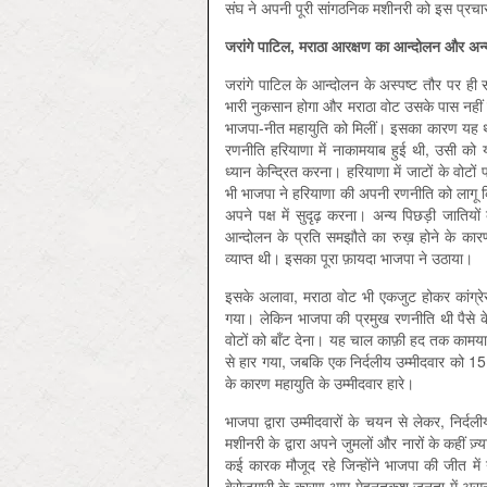
संघ ने अपनी पूरी सांगठनिक मशीनरी को इस प्रचा
जरांगे
पाटिल,
मराठा
आरक्षण
का
आन्दोलन
और
अन
जरांगे पाटिल के आन्दोलन के अस्पष्ट तौर पर ह
भारी नुकसान होगा और मराठा वोट उसके पास नहीं जा
भाजपा-नीत महायुति को मिलीं। इसका कारण यह थ
रणनीति हरियाणा में नाकामयाब हुई थी, उसी को 
ध्यान केन्द्रित करना। हरियाणा में जाटों के वोट
भी भाजपा ने हरियाणा की अपनी रणनीति को लागू कि
अपने पक्ष में सुदृढ़ करना। अन्य पिछड़ी जातिय
आन्दोलन के प्रति समझौते का रुख़ होने के का
व्याप्त थी। इसका पूरा फ़ायदा भाजपा ने उठाया।
इसके अलावा, मराठा वोट भी एकजुट होकर कांग्र
गया। लेकिन भाजपा की प्रमुख रणनीति थी पैसे के
वोटों को बाँट देना। यह चाल काफ़ी हद तक कामयाब
से हार गया, जबकि एक निर्दलीय उम्मीदवार को 15,
के कारण महायुति के उम्मीदवार हारे।
भाजपा द्वारा उम्मीदवारों के चयन से लेकर, निर्
मशीनरी के द्वारा अपने जुमलों और नारों के कहीं ज्
कई कारक मौजूद रहे जिन्होंने भाजपा की जीत में
बेरोज़गारी के कारण आम मेहनतकश जनता में असन्त