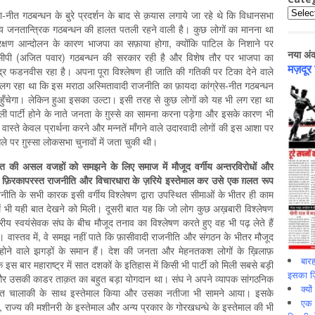
Catego
ाजपा-नीत गठबन्धन के बुरे प्रदर्शन के बाद से क़यास लगाये जा रहे थे कि विधानसभा
्ट्रीय जनतान्त्रिक गठबन्धन की हालत पतली रहने वाली है। कुछ लोगों का मानना था
 आरक्षण आन्दोलन के कारण भाजपा का सफ़ाया होगा, क्योंकि पाटिल के निशाने पर
नया अं
नसीपी (अजित पवार) गठबन्धन की सरकार रही है और विशेष तौर पर भाजपा का
मज़दूर
वेन्द्र फडनवीस रहा है। अपना पूरा विश्लेषण ही जाति की गतिकी पर टिका देने वाले
 लग रहा था कि इस मराठा अस्मितावादी राजनीति का फ़ायदा कांग्रेस-नीत गठबन्धन
हुँचेगा। लेकिन हुआ इसका उल्टा। इसी तरह से कुछ लोगों को यह भी लग रहा था
 पार्टी होने के नाते जनता के ग़ुस्से का सामना करना पड़ेगा और इसके कारण भी
 वास्ते केवल प्रार्थना करने और मन्नतें माँगने वाले उदारवादी लोगों की इस आशा पर
पर ग़ुस्सा लोकसभा चुनावों में जता चुकी थी।
ीत
की
असल
वजहों
को
समझने
के
लिए
समाज
में
मौजूद
वर्गीय
अन्तरविरोधों
और
ी
फ़िरकापरस्त
राजनीति
और
विचारधारा
के
ज़रिये
इस्तेमाल
कर
उसे
एक
ग़लत
रूप
ति के सभी कारक इसी वर्गीय विश्लेषण द्वारा उपस्थित सीमाओं के भीतर ही काम
ं में भी यही बात देखने को मिली। दूसरी बात यह कि जो लोग कुछ अख़बारी विश्लेषण
य स्वयंसेवक संघ के बीच मौजूद तनाव का विश्लेषण करते हुए वह भी पढ़ लेते हैं
ं। वास्तव में, वे समझ नहीं पाते कि फ़ासीवादी राजनीति और संगठन के भीतर मौजूद
ोने वाले झगड़ों के समान हैं। देश की जनता और मेहनतकश लोगों के ख़िलाफ़
बारह
 इस बार महाराष्ट्र में सात दशकों के इतिहास में किसी भी पार्टी को मिली सबसे बड़ी
इसका ज़ि
 और उसकी काडर ताक़त का बहुत बड़ा योगदान था। संघ ने अपने व्यापक सांगठनिक
क्यो
ुत चालाकी के साथ इस्तेमाल किया और उसका नतीजा भी सामने आया। इसके
एक इ
ल, राज्य की मशीनरी के इस्तेमाल और अन्य प्रकार के गोरखधन्धे के इस्तेमाल की भी