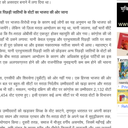
र को असरदार बनाने में लगा दिया था।
्य
पिछड़ी
जातियों
के
वोटों
का
भाजपा
की
ओर
जाना
ी सही पर भाजपा-विरोधी रुख़ के कारण कई लोगों का यह अनुमान था कि भाजपा को
येंगे। लेकिन जो ज़िला मराठा आन्दोलन का गढ़ था, यानी जालना, वहाँ चारों सीटें
ा कि ग़ैर-मराठा ओबीसी वोट एकजुट होकर महायुति की ओर गया। कांग्रेस की जो
यहाँ भी उसने लगाया: यानी केवल प्रमुख और प्रभुत्वशाली पिछड़ी जाति पर सारा
ों पर ही पूरा फ़ोकस था और इसका नकारात्मक नतीजा सामने भी आया। महाराष्ट्र में
या, यानी प्रभुत्वशाली पिछड़ी जाति को छोड़कर अन्य पिछड़ी जातियों के वोटों को
ों के बीच मराठा आरक्षण आन्दोलन के कारण और अधिकांश बुर्जुआ पार्टियों का इस
Term
रण एक अलगावग्रस्त होने की और राजनीतिक नुमाइन्दगी कम कम होने की भावना
Abo
Pri
ेस, एनसीपी और शिवसेना (यूबीटी) को ओर नहीं गया। एक हिस्सा भाजपा की ओर
 बल पर बहुत-सी सीटों पर मराठा निर्दलीय उम्मीदवारों को खड़ा करना और मराठा
Pri
 भी रही। मसलन, नान्देड़ दक्षिण की सीट पर कांग्रेस का उम्मीदवार 2,132 वोटों
454 वोट प्राप्त हुए। इसी प्रकार कई अन्य सीटों पर भी मराठा वोटों के विभाजन
Shi
Ref
दलीय उम्मीदवारों को खड़ाकर विपक्ष के वोट काटने, तृणमूल धरातल पर अपनी काडर
़यादा सघन और व्यापक प्रचार और ग़ैर-मराठा वोटों के अपने पक्ष में सुदृढ़ीकरण तक,
 योगदान किया। दूसरी तरफ़, समाज में मौजूद वर्गीय असन्तोष, जिसमें महँगाई और
ोष, कृषि संकट के कारण ग़रीब और मँझोले किसानों में नाराज़गी और आम मध्यवर्ग