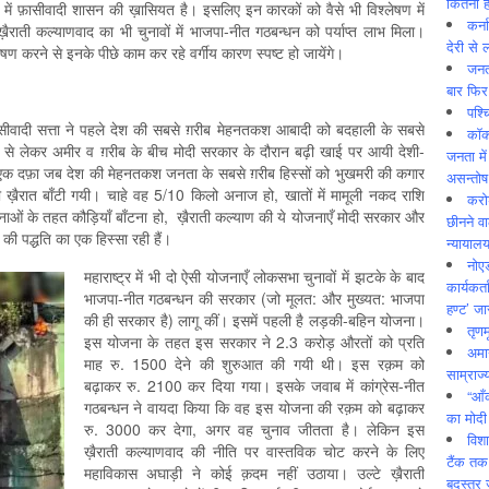
कितनी ह
में फ़ासीवादी शासन की ख़ासियत है। इसलिए इन कारकों को वैसे भी विश्लेषण में
कर्न
ाती कल्याणवाद का भी चुनावों में भाजपा-नीत गठबन्धन को पर्याप्त लाभ मिला।
देरी से 
षण करने से इनके पीछे काम कर रहे वर्गीय कारण स्पष्ट हो जायेंगे।
जनत
बार फिर
पश्
़ासीवादी सत्ता ने पहले देश की सबसे ग़रीब मेहनतकश आबादी को बदहाली के सबसे
कॉक
ंक से लेकर अमीर व ग़रीब के बीच मोदी सरकार के दौरान बढ़ी खाई पर आयी देशी-
जनता में
 एक दफ़ा जब देश की मेहनतकश जनता के सबसे ग़रीब हिस्सों को भुखमरी की कगार
असन्‍तो
 ख़ैरात बाँटी गयी। चाहे वह 5/10 किलो अनाज हो, खातों में मामूली नकद राशि
करोड
जनाओं के तहत कौड़ियाँ बाँटना हो, ख़ैराती कल्याण की ये योजनाएँ मोदी सरकार और
छीनने व
 की पद्धति का एक हिस्सा रही हैं।
न्यायाल
नोए
महाराष्ट्र में भी दो ऐसी योजनाएँ लोकसभा चुनावों में झटके के बाद
कार्यकर्
भाजपा-नीत गठबन्धन की सरकार (जो मूलत: और मुख्यत: भाजपा
हण्ट’ जा
की ही सरकार है) लागू कीं। इसमें पहली है लड़की-बहिन योजना।
तृणम
इस योजना के तहत इस सरकार ने 2.3 करोड़ औरतों को प्रति
अमान
माह रु. 1500 देने की शुरुआत की गयी थी। इस रक़म को
साम्राज्
बढ़ाकर रु. 2100 कर दिया गया। इसके जवाब में कांग्रेस-नीत
“आँ
गठबन्धन ने वायदा किया कि वह इस योजना की रक़म को बढ़ाकर
का मोदी
रु. 3000 कर देगा, अगर वह चुनाव जीतता है। लेकिन इस
विशा
ख़ैराती कल्याणवाद की नीति पर वास्तविक चोट करने के लिए
टैंक तक
महाविकास अघाड़ी ने कोई क़दम नहीं उठाया। उल्टे ख़ैराती
बदस्तूर 