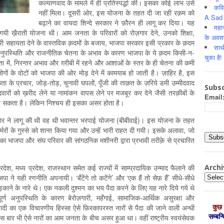
कल्याणवाद के मामले में ही प्रतिस्पर्द्धा की। इसका कोई लाभ उसे
कवि
नहीं मिला। दूसरी ओर, इस योजना के तहत दी जा रही रक़म को
A Sad 
बढ़ाने का वायदा शिन्दे सरकार ने फ़ौरन ही लागू कर दिया। यह
महान
गयी ख़ैराती योजना थी। आम जनता के परिवारों को रोज़गार देने, उनको शिक्षा,
के अवस
री सहायता देने के वास्तविक क़दमों के बजाय, भाजपा सरकार इसी प्रकार के क़दम
साथ
अनुपस्थिति और राजनीतिक चेतना के अभाव के कारण भाजपा के ये क़दम किसी-न-
चुका है!
ा में, निरन्तर अभाव और ग़रीबी में रहने और आशाओं के स्तर के ही चेतना की कमी
ों के वोटों को भाजपा की ओर मोड़ देने में कामयाब हो जाती है। ज़ाहिर है, इस
ता के प्रचार, जोड़-तोड़, चुनावी घपलों, पूँजी की ताक़त के ज़रिये डमी उम्मीदवाद
Subsc
दवारों को ख़रीद लेने या नामांकन वापस लेने पर मजबूर कर देने जैसी तरक़ीबों के
Email
कर सकता है। लेकिन निश्चय ही इसका असर होता है।
कार ने लागू की थी वह थी भवान्तर भरपाई योजना (बीबीवाई)। इस योजना के तहत
ों के गुस्से को शान्त किया गया और उन्हें भारी राहत दी गयी। इसके अलावा, जो
सका भाजपा और संघ परिवार की सांगठनिक मशीनरी द्वारा प्रभावी तरीक़े से प्रचारित
Archi
देश, मध्य प्रदेश, राजस्थान समेत कई राज्यों में साम्प्रदायिक उन्माद फैलाने की
Archiv
पा ने यही रणनीति अपनायी। ‘बँटेंगे तो कटेंगे’ और ‘एक हैं तो सेफ़ हैं’ सीधे-सीधे
ड़काने के नारे थे। एक नकली दुश्मन का भय पैदा करने के लिए यह नारे दिये गये थे
ूर्ण अनुपस्थिति के कारण बेरोज़गारी, महँगाई, सामाजिक-आर्थिक असुरक्षा और
कुछ 
ी का एक विचारणीय हिस्सा ऐसे फ़िरकापरस्त नारों से पैदा की जाने वाली अन्धी
सम्‍बन
 इस बार भी ऐसे नारों का आम जनता के बीच असर हुआ था। वहीं राष्ट्रीय स्वयंसेवक