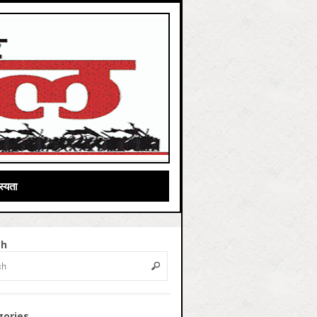
्यता
ch
gories