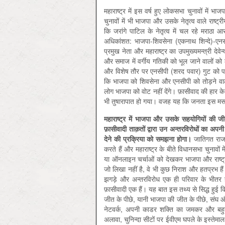
महाराष्ट्र में इस वर्ष हुए लोकसभा चुनावों में भ
चुनावों में भी भाजपा और उसके नेतृत्व वाले राष
कि जरांगे पाटिल के नेतृत्व में चल रहे मराठा
अधिकांशत: भाजपा-शिवसेना (एकनाथ शिन्दे)-ए
प्रमुख नेता और महाराष्ट्र का उपमुख्यमन्त्री दे
और समाज में वर्गीय गतिकी को भूल जाने वालों को
और विशेष तौर पर एनसीपी (शरद पवार) गुट को प
कि भाजपा को शिवसेना और एनसीपी को तोड़ने वाली
लोग भाजपा को वोट नहीं देंगे। फ़ासीवाद की हार के
भी तुषारापात हो गया। वजह यह कि जनता इस मसले 
महाराष्ट्र
में
भाजपा
और
उसके
सहयोगियों
की
ज
फ़ासीवादी
ताक़तों
द्वारा
उन
अन्तरविरोधों
का
अपन
देने
की
प्रक्रिया
को
समझना
होगा।
जातिगत राजनी
करते हैं और महाराष्ट्र के बीते विधानसभा चुनावो
या ऑनलाइन चर्चाओं को देखकर भाजपा और राष्ट्री
जो लिखा नहीं है, वे भी कुछ निराश और हतप्रभ है
झगड़े और अन्तरविरोध एक ही परिवार के भीतर ह
फ़ासीवादी एक हैं। यह बात इस तथ्य से सिद्ध हुई कि
जीत के पीछे, यानी भाजपा की जीत के पीछे, संघ
नेटवर्क, अपनी काडर शक्ति का जमकर और बह
अलावा, चुनिन्दा सीटों पर ईवीएम घपले के इस्तेमा