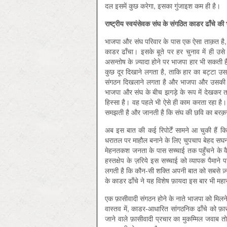
दल इसमें कुछ करेगा, इसका गुंजाइश कम ही है।
राष्ट्रीय
स्वयंसेवक
संघ
के
संगठित
काडर
ढाँचे
की
भाजपा और संघ परिवार के पास एक ऐसा ताक़त है, ज
काडर ढाँचा। इसके बूते पर हर चुनाव में ही उ
असन्तोष के ज़्यादा होने पर भाजपा हार भी सकती 
कुछ दूर दिखाने लगता है, ताकि हार का बट्टा उ
संगठन दिखलाने लगता है और भाजपा और उसकी सरक
भाजपा और संघ के बीच झगड़े के रूप में देखकर त
हिस्सा है। वह पहले भी ऐसे ही काम करता रहा है
समझती है और जानती है कि संघ की छवि का बरक़
अब इस बात की कई रिपोर्टें सामने आ चुकी हैं कि मह
धरातल पर माहौल बनाने के लिए चुपचाप बेहद सघन
मेहनतकश जनता के पास सच्चाई तक पहुँचने के वैज
हस्तक्षेप के ज़रिये इस सच्चाई को व्यापक पैमा
लगती है कि कौन-सी शक्ति अपनी बात को सबसे ज़्य
के काडर ढाँचे ने यह विशेष फ़ायदा इस बार भी महाराष
एक फ़ासीवादी संगठन होने के नाते भाजपा को मिलने
वास्तव में, काडर-आधारित सांगठनिक ढाँचे को फ़ासी
जाने वाले फ़ासीवादी प्रचार का मुकम्मिल जवाब तो