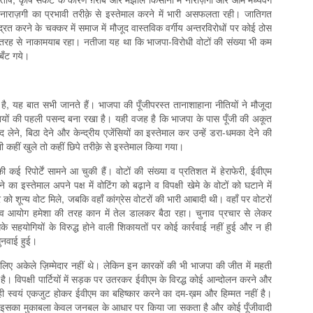
 नाराज़गी का प्रभावी तरीक़े से इस्तेमाल करने में भारी असफलता रही। जातिगत
द्रित करने के चक्कर में समाज में मौजूद वास्तविक वर्गीय अन्तरविरोधों पर कोई ठोस
बुरी तरह से नाकामयाब रहा। नतीजा यह था कि भाजपा-विरोधी वोटों की संख्या भी कम
 बँट गये।
 है, यह बात सभी जानते हैं। भाजपा की पूँजीपरस्त तानाशाहाना नीतियों ने मौजूदा
पतियों की पहली पसन्द बना रखा है। यही वजह है कि भाजपा के पास पूँजी की अकूत
ीद लेने, बिठा देने और केन्द्रीय एजेंसियों का इस्तेमाल कर उन्हें डरा-धमका देने की
कहीं खुले तो कहीं छिपे तरीक़े से इस्तेमाल किया गया।
 कई रिपोर्टें सामने आ चुकी हैं। वोटों की संख्या व प्रतिशत में हेराफेरी, ईवीएम
 का इस्तेमाल अपने पक्ष में वोटिंग को बढ़ाने व विपक्षी खेमे के वोटों को घटाने में
 शून्य वोट मिले, जबकि वहाँ कांग्रेस वोटरों की भारी आबादी थी। वहाँ पर वोटरों
नाव आयोग हमेशा की तरह कान में तेल डालकर बैठा रहा। चुनाव प्रचार से लेकर
े सहयोगियों के विरुद्ध होने वाली शिकायतों पर कोई कार्रवाई नहीं हुई और न ही
ुनवाई हुई।
िए अकेले ज़िम्मेदार नहीं थे। लेकिन इन कारकों की भी भाजपा की जीत में महती
ै। विपक्षी पार्टियों में सड़क पर उतरकर ईवीएम के विरद्ध कोई आन्दोलन करने और
्वयं एकजुट होकर ईवीएम का बहिष्कार करने का दम-ख़म और हिम्मत नहीं है।
 इसका मुकाबला केवल जनबल के आधार पर किया जा सकता है और कोई पूँजीवादी