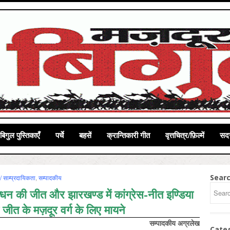
बिगुल पुस्तिकाएँ
पर्चे
बहसें
क्रान्तिकारी गीत
वृत्तचित्र/फ़िल्में
सदस
Sear
/ साम्‍प्रदायिकता
,
सम्‍पादकीय
न्धन की जीत और झारखण्ड में कांग्रेस-नीत इण्डिया
जीत के मज़दूर वर्ग के लिए मायने
सम्पादकीय अग्रलेख
Cate