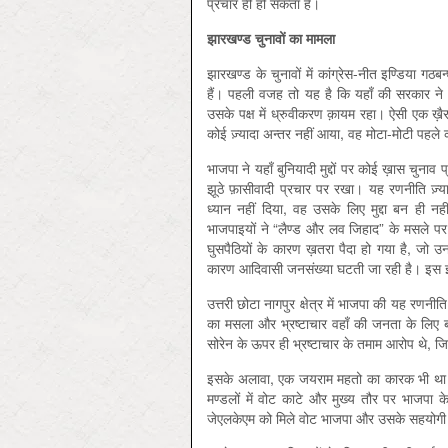
प्रचार ही हो सकता है।
झारखण्ड
चुनावों
का
मामला
झारखण्ड के चुनावों में कांग्रेस-नीत इण्डिया ग
हैं। पहली वजह तो यह है कि यहाँ की सरकार ने
उसके पक्ष में ध्रुवीकरण क़ायम रहा। ऐसी एक ख़ै
कोई ज़्यादा अन्तर नहीं आया, वह मोटा-मोटी पहले
भाजपा ने यहाँ बुनियादी मुद्दों पर कोई ख़ास चुन
झूठे फ़ासीवादी प्रचार पर रखा। यह रणनीति ज्
ध्यान नहीं दिया, वह उसके लिए मुद्दा बन ही न
भाजपाइयों ने “लैण्ड और लव जिहाद” के मसले प
घुसपैठियों के कारण ख़तरा पैदा हो गया है, जो उ
कारण आदिवासी जनसंख्या घटती जा रही है। इस झू
उत्तरी छोटा नागपुर क्षेत्र में भाजपा की यह रण
का मसला और भ्रष्टाचार वहाँ की जनता के लिए 
सोरेन के ऊपर ही भ्रष्टाचार के तमाम आरोप थे, ज
इसके अलावा, एक जयराम महतो का कारक भी था। झा
मण्डलों में वोट काटे और मुख्य तौर पर भाजपा 
जेएलकेएम को मिले वोट भाजपा और उसके सहयोगी दल