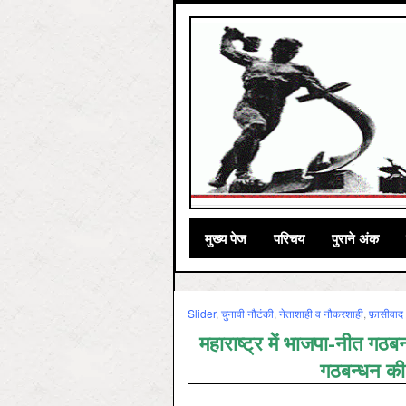
मुख्‍य पेज
परिचय
पुराने अंक
Slider
,
चुनावी नौटंकी
,
नेताशाही व नौकरशाही
,
फ़ासीवाद 
महाराष्ट्र में भाजपा-नीत गठब
गठबन्धन की 