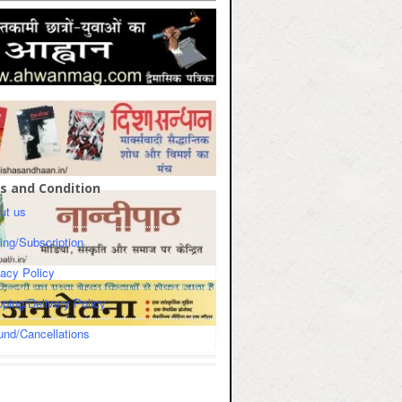
s and Condition
ut us
cing/Subscription
vacy Policy
pping/Delivery Policy
und/Cancellations