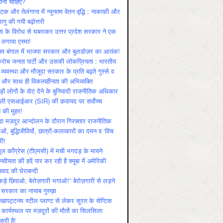
ोनी चाहिए?
ाटक और तेलंगाना में न्यूनतम वेतन वृद्धि : नाकाफ़ी और
लागू की गयी बढ़ोत्तरी
ा के विरोध से घबराकर उत्तर प्रदेश सरकार ने एक
 लगाया एस्मा!
चिम बंगाल में भाजपा सरकार और बुलडोज़र का आतंक!
रोच जनता पार्टी और उसकी लोकप्रियता : भारतीय
 व्‍यवस्‍था और मौजूदा सरकार के प्रति बढ़ते गुस्‍से व
ष और साथ ही विकल्‍पहीनता की अभिव्‍यक्ति
़ों लोगों के वोट देने के बुनियादी राजनीतिक अधिकार
ाली एसआईआर (SIR) की क़वायद पर सर्वोच्च
य की मुहर!
डा मज़दूर आन्दोलन के दौरान गिरफ़्तार राजनीतिक
ताओं, बुद्धिजीवियों, छात्रों-कलाकारों का दमन व ‘विच
री!
ूल काँग्रेस (टीएमसी) में मची भगदड़ के मायने
वीयता की हदें पार कर रही है क्यूबा में अमेरिकी
यवाद की घेराबन्दी
कड़े छिपाओ, बेरोज़गारी भगाओ!” बेरोज़गारी से लड़ने
 सरकार का नायाब नुस्ख़ा
खापट्टनम स्टील प्लाण्ट से लेकर सूरत के सेप्टिक
 कार्यस्थल पर मज़दूरों की मौतों का सिलसिला
जारी है!