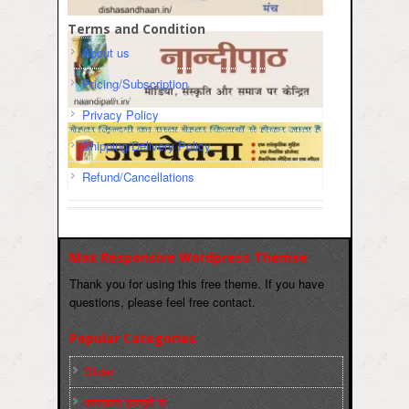
Terms and Condition
About us
Pricing/Subscription
Privacy Policy
Shipping/Delivery Policy
Refund/Cancellations
Max Responsive Wordpress Themse
Thank you for using this free theme. If you have
questions, please feel free contact.
Popular Categories
Slider
कारख़ाना इलाक़ों से