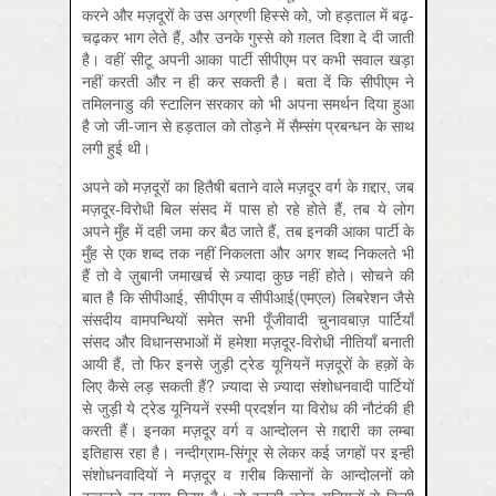
करने और मज़दूरों के उस अग्रणी हिस्से को, जो हड़ताल में बढ़-
चढ़कर भाग लेते हैं, और उनके गुस्से को ग़लत दिशा दे दी जाती
है। वहीं सीटू अपनी आका पार्टी सीपीएम पर कभी सवाल खड़ा
नहीं करती और न ही कर सकती है। बता दें कि सीपीएम ने
तमिलनाडु की स्टालिन सरकार को भी अपना समर्थन दिया हुआ
है जो जी-जान से हड़ताल को तोड़ने में सैम्संग प्रबन्धन के साथ
लगी हुई थी।
अपने को मज़दूरों का हितैषी बताने वाले मज़दूर वर्ग के ग़द्दार, जब
मज़दूर-विरोधी बिल संसद में पास हो रहे होते हैं, तब ये लोग
अपने मुँह में दही जमा कर बैठ जाते हैं, तब इनकी आका पार्टी के
मुँह से एक शब्द तक नहीं निकलता और अगर शब्द निकलते भी
हैं तो वे ज़ुबानी जमाखर्च से ज़्यादा कुछ नहीं होते। सोचने की
बात है कि सीपीआई, सीपीएम व सीपीआई(एमएल) लिबरेशन जैसे
संसदीय वामपन्थियों समेत सभी पूँजीवादी चुनावबाज़ पार्टियाँ
संसद और विधानसभाओं में हमेशा मज़दूर-विरोधी नीतियाँ बनाती
आयी हैं, तो फिर इनसे जुड़ी ट्रेड यूनियनें मज़दूरों के हक़ों के
लिए कैसे लड़ सकती हैं? ज़्यादा से ज़्यादा संशोधनवादी पार्टियों
से जुड़ी ये ट्रेड यूनियनें रस्मी प्रदर्शन या विरोध की नौटंकी ही
करती हैं। इनका मज़दूर वर्ग व आन्दोलन से ग़द्दारी का लम्बा
इतिहास रहा है। नन्दीग्राम-सिंगूर से लेकर कई जगहों पर इन्हीं
संशोधनवादियों ने मज़दूर व ग़रीब किसानों के आन्दोलनों को