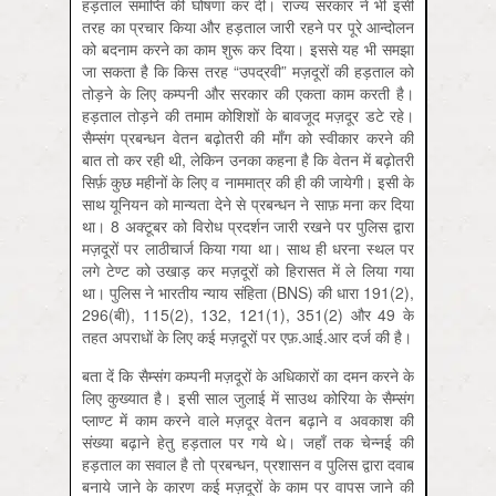
हड़ताल समाप्ति की घोषणा कर दी। राज्य सरकार ने भी इसी
तरह का प्रचार किया और हड़ताल जारी रहने पर पूरे आन्दोलन
को बदनाम करने का काम शुरू कर दिया। इससे यह भी समझा
जा सकता है कि किस तरह “उपद्रवी” मज़दूरों की हड़ताल को
तोड़ने के लिए कम्पनी और सरकार की एकता काम करती है।
हड़ताल तोड़ने की तमाम कोशिशों के बावजूद मज़दूर डटे रहे।
सैम्संग प्रबन्धन वेतन बढ़ोतरी की माँग को स्वीकार करने की
बात तो कर रही थी, लेकिन उनका कहना है कि वेतन में बढ़ोतरी
सिर्फ़ कुछ महीनों के लिए व नाममात्र की ही की जायेगी। इसी के
साथ यूनियन को मान्यता देने से प्रबन्धन ने साफ़ मना कर दिया
था। 8 अक्टूबर को विरोध प्रदर्शन जारी रखने पर पुलिस द्वारा
मज़दूरों पर लाठीचार्ज किया गया था। साथ ही धरना स्थल पर
लगे टेण्ट को उखाड़ कर मज़दूरों को हिरासत में ले लिया गया
था। पुलिस ने भारतीय न्याय संहिता (BNS) की धारा 191(2),
296(बी), 115(2), 132, 121(1), 351(2) और 49 के
तहत अपराधों के लिए कई मज़दूरों पर एफ़.आई.आर दर्ज की है।
बता दें कि सैम्संग कम्पनी मज़दूरों के अधिकारों का दमन करने के
लिए कुख्यात है। इसी साल जुलाई में साउथ कोरिया के सैम्संग
प्लाण्ट में काम करने वाले मज़दूर वेतन बढ़ाने व अवकाश की
संख्या बढ़ाने हेतु हड़ताल पर गये थे। जहाँ तक चेन्नई की
हड़ताल का सवाल है तो प्रबन्धन, प्रशासन व पुलिस द्वारा दवाब
बनाये जाने के कारण कई मज़दूरों के काम पर वापस जाने की