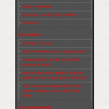
फ़ासीवाद / साम्‍प्रदायिकता
बुर्जुआ जनवाद – दमन तंत्र, पुलिस, न्‍यायपालिका
संघर्षरत जनता
Recent Posts
मज़दूर बिगुल – जून 2026
पश्चिम बंगाल में भाजपा सरकार और बुलडोज़र का आतंक!
अमानवीयता की हदें पार कर रही है क्यूबा में अमेरिकी
साम्राज्यवाद की घेराबन्दी
शिक्षा मंत्री धर्मेन्द्र प्रधान के इस्तीफ़े की माँग को लेकर
दिल्ली के जन्तर-मन्तर पर छात्रों-युवाओं का विरोध प्रदर्शन
‘नोएडा के मज़दूरों और कार्यकर्ताओं की रिहाई के लिए
अभियान’ (CaRWAN) के बैनर तले दिल्ली में विरोध
प्रदर्शन
Recent Comments