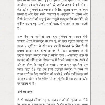
कुचलने का काम किया है। तो इनकी ट्रेड यूनियनों से किसी
आन्दोलन को आगे लेकर जाने की उम्मीद करना बेमानी होगा।
ऐसी ट्रेड यूनियनें इस व्यवस्था के लिए सुरक्षा कवच का काम
करती हैं और ऐसी रस्मी कवायदों व अनुष्ठानो के ज़रिये और
सिर्फ़ वेतन-भत्ते की लड़ाई तक समूची मज़दूरवर्गीय राजनीति को
सीमित कर मज़दूर आन्दोलन को गड्ढे में ले जाने का काम करती
हैं।
आज देखा भी जाये तो इन ग़द्दार यूनियनों का आधार सिर्फ़
संगठित क्षेत्र के मज़दूरों के बीच है, जो कुल मज़दूर आबादी का
महज़ 7 प्रतिशत है और अब स्थायी मज़दूरों के बीच से भी
इनका आधार ख़त्म होता जा रहा है। इस आन्दोलन को भी
इन्होंने स्थायी मज़दूरों तक ही सीमित रखा। असंगठित क्षेत्र के
मज़दूरों की माँगें इनके माँगपत्रक में निचले पायदान पर आती हैं
और इस क्षेत्र के मज़दूरों का इस्तेमाल महज़ भीड़ जुटाने के लिए
किया जाता है। ऐसी एक दिनी हड़तालें मज़दूरों के गुस्से को
शान्त करने के लिए आयोजित की जाती हैं, ताकि कहीं मज़दूर वर्ग
के क्रोध की संगठित शक्ति से इस पूँजीवादी व्यवस्था के ढाँचे
को ख़तरा न हो।
आगे
का
रास्ता
सैम्संग मज़दूरों की यह हड़ताल इस बात को और पुख़्ता करती है
कि आज के नवउदारवादी पूँजीवाद के दौर में सिर्फ़ अलग-अलग