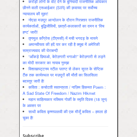
करोड़ों लोगों के वोट देने के बुनियादी राजनीतिक अधिकार
छीनने वाली एसआईआर (SIR) की क़वायद पर सर्वोच्च
न्यायालय की मुहर!
नोएडा मज़दूर आन्दोलन के दौरान गिरफ़्तार राजनीतिक
कार्यकर्ताओं, बुद्धिजीवियों, छात्रों-कलाकारों का दमन व ‘विच
हण्ट’ जारी!
तृणमूल काँग्रेस (टीएमसी) में मची भगदड़ के मायने
अमानवीयता की हदें पार कर रही है क्यूबा में अमेरिकी
साम्राज्यवाद की घेराबन्दी
“आँकड़े छिपाओ, बेरोज़गारी भगाओ!” बेरोज़गारी से लड़ने
का मोदी सरकार का नायाब नुस्ख़ा
विशाखापट्टनम स्टील प्लाण्ट से लेकर सूरत के सेप्टिक
टैंक तक कार्यस्थल पर मज़दूरों की मौतों का सिलसिला
बदस्तूर जारी है!
कविता : कचोटती स्वतन्त्रता / नाज़िम हिकमत Poem :
A Sad State Of Freedom / Nazim Hikmet
महान साहित्यकार मक्सिम गोर्की के स्मृति दिवस (18 जून)
के अवसर पर
साथी कविता कृष्णपल्लवी की एक मौजूँ कविता – हमला हो
चुका है!
Subscribe