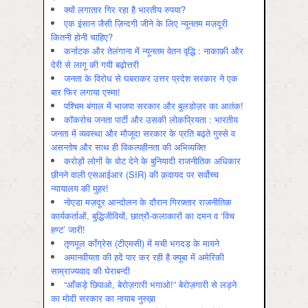
क्यों लगातार गिर रहा है भारतीय रुपया?
एक इंसान जैसी ज़िन्दगी जीने के लिए न्यूनतम मज़दूरी
कितनी होनी चाहिए?
कर्नाटक और तेलंगाना में न्यूनतम वेतन वृद्धि : नाकाफ़ी और
देरी से लागू की गयी बढ़ोत्तरी
जनता के विरोध से घबराकर उत्तर प्रदेश सरकार ने एक
बार फिर लगाया एस्मा!
पश्चिम बंगाल में भाजपा सरकार और बुलडोज़र का आतंक!
कॉकरोच जनता पार्टी और उसकी लोकप्रियता : भारतीय
जनता में व्‍यवस्‍था और मौजूदा सरकार के प्रति बढ़ते गुस्‍से व
असन्‍तोष और साथ ही विकल्‍पहीनता की अभिव्‍यक्ति
करोड़ों लोगों के वोट देने के बुनियादी राजनीतिक अधिकार
छीनने वाली एसआईआर (SIR) की क़वायद पर सर्वोच्च
न्यायालय की मुहर!
नोएडा मज़दूर आन्दोलन के दौरान गिरफ़्तार राजनीतिक
कार्यकर्ताओं, बुद्धिजीवियों, छात्रों-कलाकारों का दमन व ‘विच
हण्ट’ जारी!
तृणमूल काँग्रेस (टीएमसी) में मची भगदड़ के मायने
अमानवीयता की हदें पार कर रही है क्यूबा में अमेरिकी
साम्राज्यवाद की घेराबन्दी
“आँकड़े छिपाओ, बेरोज़गारी भगाओ!” बेरोज़गारी से लड़ने
का मोदी सरकार का नायाब नुस्ख़ा