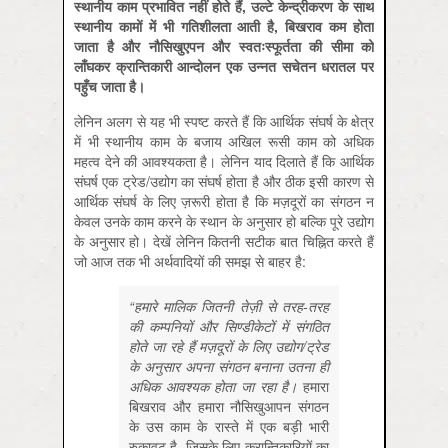
स्थानीय
काम
प्रभावित
नहीं
होते
हैं,
उल्टे
केन्द्रीकरण
के
साथ
स्थानीय
कामों
में
भी
गतिशीलता
आती
है,
बिखराव
कम
होता
जाता
है
और
नौसिखुएपन
और
स्वतःस्फूर्तता
की
सीमा
को
लाँघकर
क्रान्तिकारी
आन्दोलन
एक
उन्नत
सचेतन
धरातल
पर
पहुँच
जाता
है।
लेनिन अलग से यह भी स्पष्ट करते हैं कि आर्थिक संघर्ष के क्षेत्र
में भी स्थानीय काम के बजाय अखिल रूसी काम को अधिक
महत्व देने की आवश्यकता है। लेनिन याद दिलाते हैं कि आर्थिक
संघर्ष एक ट्रेड/उद्योग का संघर्ष होता है और ठीक इसी कारण से
आर्थिक संघर्ष के लिए ज़रूरी होता है कि मज़दूरों का संगठन न
केवल उनके काम करने के स्थान के अनुसार हो बल्कि पूरे उद्योग
के अनुसार हो। देखें लेनिन कितनी सटीक बात चिह्नित करते हैं
जो आज तक भी अर्थवादियों की समझ से बाहर है:
“हमारे मालिक जितनी तेज़ी से तरह-तरह
की कम्पनियों और सिण्डीकेटों में संगठित
होते जा रहे हैं मज़दूरों के लिए उद्योग/ट्रेड
के अनुसार अपना संगठन बनाना उतना ही
अधिक आवश्यक होता जा रहा है।
हमारा
बिखराव
और
हमारा
नौसिखुआपन
संगठन
के
उस
काम
के
रास्ते
में
एक
बड़ी
भारी
रुकावट
है,
जिसके
लिए
क्रान्तिकारियों
का