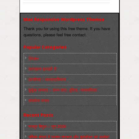
Max Responsive Wordpress Themse
Thank you for using this free theme. If you have
questions, please feel free contact.
Popular Categories
Slider
कारख़ाना इलाक़ों से
फ़ासीवाद / साम्‍प्रदायिकता
बुर्जुआ जनवाद – दमन तंत्र, पुलिस, न्‍यायपालिका
संघर्षरत जनता
Recent Posts
मज़दूर बिगुल – जून 2026
पश्चिम बंगाल में भाजपा सरकार और बुलडोज़र का आतंक!