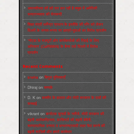
अमानवीयता की हदें पार कर रही है क्यूबा में अमेरिकी
साम्राज्यवाद की घेराबन्दी
शिक्षा मंत्री धर्मेन्द्र प्रधान के इस्तीफ़े की माँग को लेकर
दिल्ली के जन्तर-मन्तर पर छात्रों-युवाओं का विरोध प्रदर्शन
‘नोएडा के मज़दूरों और कार्यकर्ताओं की रिहाई के लिए
अभियान’ (CaRWAN) के बैनर तले दिल्ली में विरोध
प्रदर्शन
Recent Comments
sneha
on
बिगुल पुस्तिकाएँ
Dhiraj
on
सम्पर्क
D. K
on
कश्मीर के हालात और मोदी सरकार के दावों की
सच्चाई
vikrant
on
कर्नाटक चुनावों के नतीजे, मोदी सरकार की
बढ़ती अलोकप्रियता, फ़ासिस्टों की बढ़ती बेचैनी,
साम्प्रदायिक उन्माद व अन्धराष्ट्रवादी लहर पैदा करने की
बढ़ती साज़िशें और हमारे कार्यभार