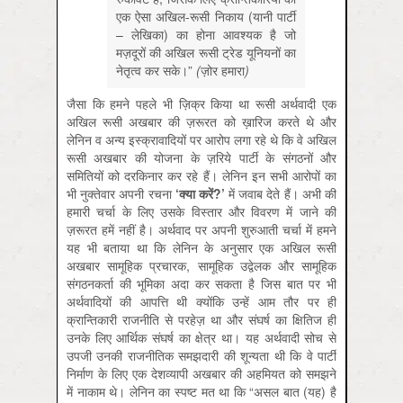
एक
ऐसा
अखिल-
रूसी
निकाय (
यानी
पार्टी
–
लेखिका)
का
होना
आवश्यक
है
जो
मज़दूरों
की
अखिल
रूसी
ट्रेड
यूनियनों
का
नेतृत्व
कर
सके।”
(
ज़ोर
हमारा
)
जैसा कि हमने पहले भी ज़िक्र किया था रूसी अर्थवादी एक
अखिल रूसी अखबार की ज़रूरत को ख़ारिज करते थे और
लेनिन व अन्य इस्क्रावादियों पर आरोप लगा रहे थे कि वे अखिल
रूसी अखबार की योजना के ज़रिये पार्टी के संगठनों और
समितियों को दरकिनार कर रहे हैं। लेनिन इन सभी आरोपों का
भी नुक्तेवार अपनी रचना
‘
क्या
करें?’
में जवाब देते हैं। अभी की
हमारी चर्चा के लिए उसके विस्तार और विवरण में जाने की
ज़रूरत हमें नहीं है। अर्थवाद पर अपनी शुरुआती चर्चा में हमने
यह भी बताया था कि लेनिन के अनुसार एक अखिल रूसी
अखबार सामूहिक प्रचारक, सामूहिक उद्वेलक और सामूहिक
संगठनकर्ता की भूमिका अदा कर सकता है जिस बात पर भी
अर्थवादियों की आपत्ति थी क्योंकि उन्हें आम तौर पर ही
क्रान्तिकारी राजनीति से परहेज़ था और संघर्ष का क्षितिज ही
उनके लिए आर्थिक संघर्ष का क्षेत्र था। यह अर्थवादी सोच से
उपजी उनकी राजनीतिक समझदारी की शून्यता थी कि वे पार्टी
निर्माण के लिए एक देशव्यापी अखबार की अहमियत को समझने
में नाकाम थे। लेनिन का स्पष्ट मत था कि “असल बात (यह) है