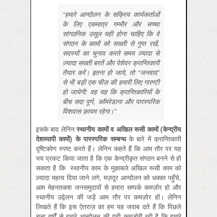
“हमारे आन्दोलन के सक्रिय कार्यकर्ताओं
के लिए एकमात्र गम्भीर और सच्चा
सांगठनिक उसूल यही होना चाहिए कि वे
संगठन के कामों को सख्ती से गुप्त रखें,
सदस्यों का चुनाव करते समय ज़्यादा से
ज़्यादा सख्ती बरतें और पेशेवर क्रान्तिकारी
तैयार करें। इतना हो जाये, तो “जनवाद”
से भी बड़ी एक चीज़ की हमारी लिए गारण्टी
हो जायेगी: वह यह कि क्रान्तिकारियों के
बीच सदा पूर्ण, कॉमरेडाना और पारस्परिक
विशवास क़ायम रहेगा।”
इसके बाद लेनिन
स्थानीय
कामों
व
अखिल
रूसी
कामों (
केन्द्रीय
देशव्यापी
कामों)
के
पारस्परिक
सम्बन्ध
के बारे में क्रान्तिकारी
दृष्टिकोण स्पष्ट करते हैं। लेनिन कहते हैं कि आम तौर पर यह
भय प्रकट किया जाता है कि एक केन्द्रीकृत संगठन बनने से हो
सकता है कि स्थानीय काम के मुक़ाबले अखिल रूसी काम को
ज़्यादा महत्व दिया जाने लगे, मज़दूर आन्दोलन को धक्का पहुँचे,
आम मेहनतकश जनसमुदायों से हमारा सम्पर्क कमज़ोर हो और
स्थानीय उद्वेलन की जड़ें आम तौर पर कमज़ोर हों। लेनिन
लिखते हैं कि इस ऐतराज़ का हम यह जवाब दते हैं कि पिछले
चन्द वर्षों से हमारे आन्दोलन की यही कमज़ोरी रही है कि हमारे