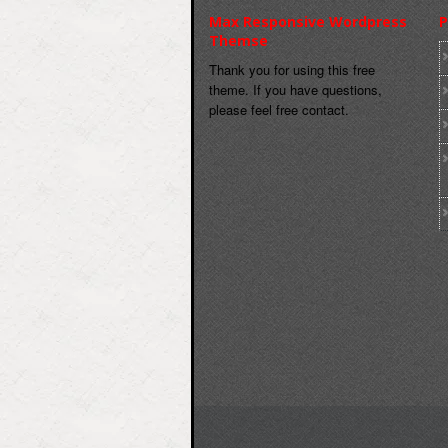
Max Responsive Wordpress
P
Themse
Thank you for using this free
theme. If you have questions,
please feel free contact.