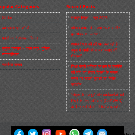
opular Categories
Recent Posts
Slider
मज़दूर बिगुल – जून 2026
कारख़ाना इलाक़ों से
पश्चिम बंगाल में भाजपा सरकार और
बुलडोज़र का आतंक!
फ़ासीवाद / साम्‍प्रदायिकता
अमानवीयता की हदें पार कर रही है
बुर्जुआ जनवाद – दमन तंत्र, पुलिस,
क्यूबा में अमेरिकी साम्राज्यवाद की
न्‍यायपालिका
घेराबन्दी
संघर्षरत जनता
शिक्षा मंत्री धर्मेन्द्र प्रधान के इस्तीफ़े
की माँग को लेकर दिल्ली के जन्तर-
मन्तर पर छात्रों-युवाओं का विरोध
प्रदर्शन
‘नोएडा के मज़दूरों और कार्यकर्ताओं की
रिहाई के लिए अभियान’ (CaRWAN)
के बैनर तले दिल्ली में विरोध प्रदर्शन
मज़दूर बिगुल
Powered by
WordPress
Max M