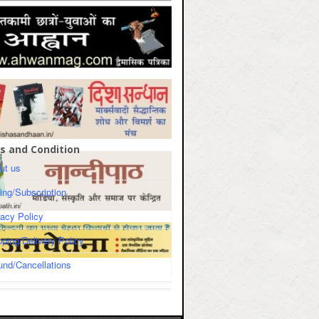
s and Condition
ut us
cing/Subscription
vacy Policy
pping/Delivery Policy
und/Cancellations