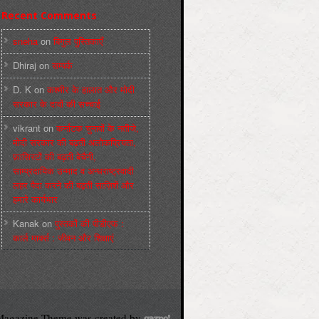
Recent Comments
sneha
on
बिगुल पुस्तिकाएँ
Dhiraj
on
सम्पर्क
D. K
on
कश्मीर के हालात और मोदी
सरकार के दावों की सच्चाई
vikrant
on
कर्नाटक चुनावों के नतीजे,
मोदी सरकार की बढ़ती अलोकप्रियता,
फ़ासिस्टों की बढ़ती बेचैनी,
साम्प्रदायिक उन्माद व अन्धराष्ट्रवादी
लहर पैदा करने की बढ़ती साज़िशें और
हमारे कार्यभार
Kanak
on
पुस्‍तकों की पीडीएफ :
कार्ल मार्क्‍स : जीवन और शिक्षाएं
agazine Theme was created by