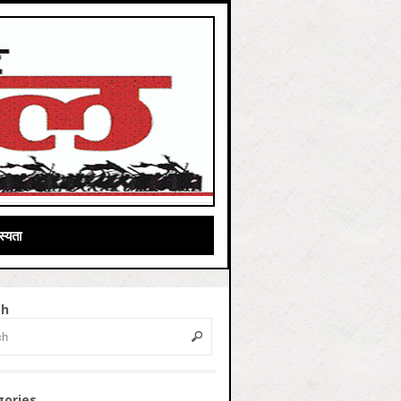
्यता
ch
gories