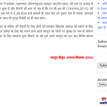
कवि
र ने मकोका (महाराष्ट्र ऑरगनाइज़ड क्राइम कंट्रोल एक्ट) की तर्ज़ पर बनाया है
A Sad 
िया हुआ है और हैरानी की बात तो यह है कि एन.सी.आर.बी (19अगस्त,2015) की
महान
के एक वर्ष में 2,49,834 दर्ज मामलों के साथ देश का दूसरा सब से ज़्यादा अपराधों
के अवस
 साथ भी गुण्डा गिरोहों का ही भला होगा।
साथ
 डर से भविष्य की तैयारी के लिए लोगों की सरकार खिलाफ आवाज़ को दबाने के लिए
चुका है!
हमेशा के लिए बंद करने वाले काले कानून को लोगों पर सुरक्षा के नाम से थोपना
्षा के लिए सरकार द्वारा विचारे जा रहे इस काले कानून का डट कर विरोध करना
Subsc
Email
मज़दूर बिगुल, अगस्‍त-सितम्‍बर 2016
Archi
Archiv
कुछ 
सम्‍बन