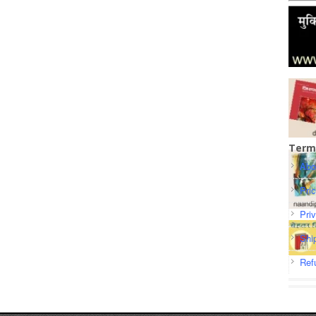
Term
Abo
Pri
Pri
Shi
Ref