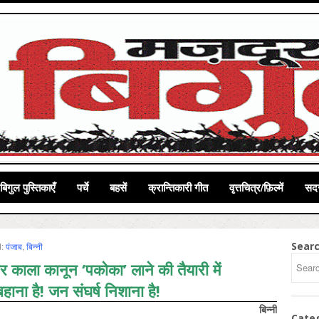
बिगुल पुस्तिकाएँ
पर्चे
बहसें
क्रान्तिकारी गीत
वृत्तचित्र/फ़िल्में
सदस
Sear
d:
पंजाब
,
बिन्‍नी
काला कानून ‘पकोका’ लाने की तैयारी में
ी बहाना है! जन संघर्ष निशाना है!
बिन्नी
Cate