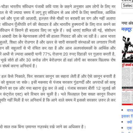
Catego
ा-चौङा भारतीय संविधान पंजाबी कवि पाश के कहने अनुसार आम लोगों के लिए मर
ाल से भी ज़्यादा समय में लागू हुए संविधान से अब लोगों के लिए समाजिक, आर्थिक
धर्म और पूजा की आज़ादी, इज़्ज़त जैसे मौकों पर बराबरी का राग और नहीं अलापा
नया अं
संविधान पूँजीपति वर्ग की सेवादार है और भारतीय हुक्मरानों के लिए राज करने का
मज़दूर
ान में कितने ही बदलाव किए जा चुके हैं। कई धाराएं शामिल की गई, संशोधन
ादा आबादी देश के मेहनतकश लोगों की हालत गिरावट की ओर जा रही है। आज भारत
हूलतें, शिक्षा और रोज़गार है और ऊपर से सारी सरकारी संस्थाओं का लगातार निजी
ा जीवन की सहूलतों से भी वंचित कर रहा है और आज अलपसंख्यकों के आर्थिक और
 आधी से ज़्यादा आबादी यानी 77% रोज़ाना 20 रुपए दिहाङी पर गुज़ारा करती है,
ग भूखे सोते हो और 30 करोङ लोग बेरोज़गार हो वहां लोगों का सरकार खिलाफ रोष
संघर्ष करना अनिवार्य है।
ा हल कैसे निकाले, फिर सरकार कानून का सहारा लेती हैं और ऐसे कानून बनाती है
ों को कुचला जा सके। इसी मकसद से पंजाब सरकार गुंडागर्दी और अपराधों को काबू
ी छीनने का एक और नया बहाना ढ़ूंढ़ कर ले आई। पंजाब सरकार बीती 12 जुलाई को
म कंट्रोल एक्ट) बारे विचार कर चुकी है। भले फिलहाल ऐसा सख्त कानून विधान
ुमति नहीं मिली है पर अनिवार्य है कि आने वाले समय में इसको सरकार ज़रुर ले कर
बारह
इसका ज़ि
क्यो
 दो साल तक बिना ज़मानत नज़रबंद रखे जाने का अधिकार है।
एक इ