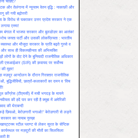
ोनी चाहिए?
ाटक और तेलंगाना में न्यूनतम वेतन वृद्धि : नाकाफ़ी और
लागू की गयी बढ़ोत्तरी
ा के विरोध से घबराकर उत्तर प्रदेश सरकार ने एक
 लगाया एस्मा!
चिम बंगाल में भाजपा सरकार और बुलडोज़र का आतंक!
रोच जनता पार्टी और उसकी लोकप्रियता : भारतीय
 व्‍यवस्‍था और मौजूदा सरकार के प्रति बढ़ते गुस्‍से व
ष और साथ ही विकल्‍पहीनता की अभिव्‍यक्ति
़ों लोगों के वोट देने के बुनियादी राजनीतिक अधिकार
ाली एसआईआर (SIR) की क़वायद पर सर्वोच्च
य की मुहर!
डा मज़दूर आन्दोलन के दौरान गिरफ़्तार राजनीतिक
ताओं, बुद्धिजीवियों, छात्रों-कलाकारों का दमन व ‘विच
री!
ूल काँग्रेस (टीएमसी) में मची भगदड़ के मायने
वीयता की हदें पार कर रही है क्यूबा में अमेरिकी
यवाद की घेराबन्दी
कड़े छिपाओ, बेरोज़गारी भगाओ!” बेरोज़गारी से लड़ने
 सरकार का नायाब नुस्ख़ा
खापट्टनम स्टील प्लाण्ट से लेकर सूरत के सेप्टिक
 कार्यस्थल पर मज़दूरों की मौतों का सिलसिला
जारी है!