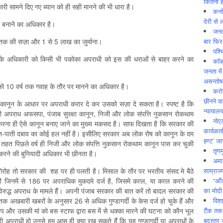
कितनी ह
री सामने दिए गए ब्यान को ही सही मानने की भी धारा है।
कर्न
देरी से 
ं बनाने का अधिकार है।
जनत
बार फिर
सी तक की सज़ा और 1 से 5 लाख का जुर्माना।
पश्
के अधिकारी को किसी भी पकोका अपराधी को इस की धराओं से बाहर करने का
कॉक
जनता में
असन्‍तो
तों को 10 वर्ष तक गवाह के तौर पर मानने का अधिकार है।
करोड
छीनने व
 कानून के आधार पर अपराधी करार दे कर उसको सज़ा दे सकता है। स्पष्ट है कि
न्यायाल
ही अपराध अफसपा, पंजाब सुरक्षा कानून, निजी और लोक संपत्ति नुकसान रोकथाम
नोए
करना ही ऐसे कानून बनाए जाने का मुख्य मकसद है। साफ दिखता है कि सरकार की
कार्यकर्
और जात-पाती दबाव का कोई हल नहीं है। इसीलिए सरकार अब लोक रोष को कानून के दम
हण्ट’ जा
 तहत पिछले वर्ष ही निजी और लोक संपत्ति नुकसान रोकथाम कानून पास कर चुकी
तृणम
ट करने की बुनियादी अधिकार भी छीनता है।
अमान
साम्राज्
्डे गिरोह तो सरकार की शह पर ही पलती है। मिसाल के तौर पर भरतीय संसद मे बैठे
“आँ
3 है जिनमें से 186 पर अपराधिक मुकदमे दर्ज है, जिसमे कत्ल, या कत्ल करने की
का मोदी
िरुद्ध अपराध के मामले हैं। अपनी पंजाब सरकार की बात करें तो बादल सरकार की
विशा
अखबारी खबरों के अनुसार 26 से अधिक गुण्डागर्दी के केस दर्ज हो चुके हैं और
टैंक तक
षदीप और उसकी मां को बस स्टाफ द्वारा बस में से धक्का मारने की घटना को कौन भूल
बदस्तूर 
 अपराधी हो उनसे हम आस ही क्या रख सकते हैं कि यह गण्डागर्दी या अपराधों के