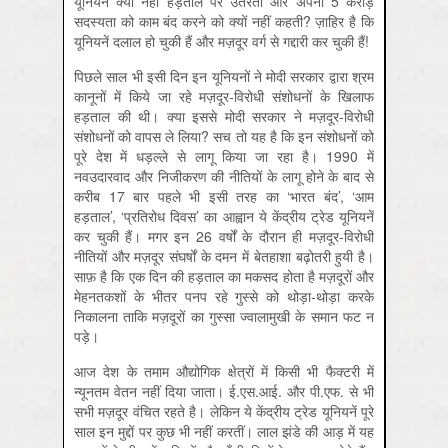
यूनियनें क्यों नहीं हड़ताल पर उतरतीं और अपनी 5 करोड़
सदस्यता को काम बंद करने को क्यों नहीं कहती? ज़ाहिर है कि
यूनियनें दलाल हो चुकी हैं और मज़दूर वर्ग से गद्दारी कर चुकी हैं!
पिछले साल भी इसी दिन इन यूनियनों ने मोदी सरकार द्वारा श्रम
कानूनों में किये जा रहे मज़दूर-विरोधी संशोधनों के खिलाफ
हड़ताल की थी। क्या इससे मोदी सरकार ने मज़दूर-विरोधी
संशोधनों को वापस ले लिया? सच तो यह है कि इन संशोधनों को
पूरे देश में धड़ल्ले से लागू किया जा रहा है। 1990 में
नवउदारवाद और निजीकरण की नीतियों के लागू होने के बाद से
करीब 17 बार पहले भी इसी तरह का ‘भारत बंद’, ‘आम
हड़ताल’, ‘प्रतिरोध दिवस’ का आह्वान ये केंद्रीय ट्रेड यूनियनें
कर चुकी हैं। मगर इन 26 वर्षों के दौरान ही मज़दूर-विरोधी
नीतियों और मज़दूर संघर्षों के दमन में बेतहाशा बढ़ोतरी हुयी है।
साफ़ है कि एक दिन की हड़ताल का मकसद होता है मज़दूरों और
मेहनतकशों के भीतर पनप रहे गुस्से को थोड़ा-थोड़ा करके
निकालना ताकि मज़दूरों का गुस्सा ज्वालामुखी के समान फट न
पड़े।
आज देश के तमाम औद्योगिक क्षेत्रों में किसी भी फैक्टरी में
न्यूनतम वेतन नहीं दिया जाता। ई.एस.आई. और पी.एफ. से भी
सभी मज़दूर वंचित रहते है। लेकिन ये केंद्रीय ट्रेड यूनियनें पूरे
साल इन मुद्दों पर कुछ भी नहीं करतीं। लाल झंडे की आड़ में यह