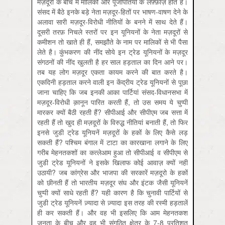
मज़दूरों के बीच में मालिकों और पूँजीपतियों के लफ़्फ़ाज़ होते हैं।
संसद में बैठे इनके बड़े नेता मज़दूर-हितों पर भाषण-वाषण देने के
अलावा सारी मज़दूर-विरोधी नीतियों के बनने में साथ देते हैं।
दूसरी तरफ़ निचले स्‍तरों पर इन यूनियनों के नेता मज़दूरों से
कमीशन तो खाते ही हैं, समझौते के नाम पर मालिकों से भी पैसा
लेते है। कुंभकरण की नींद सोये इन ट्रेड यूनियनों के मज़दूर
संगठनों की नींद खुलती है हर साल हड़ताल का दिन आने पर।
तब यह लोग मज़दूर एकता कायम करने की बात करते है।
एकदिनी हड़ताल करने वाली इन केंद्रीय ट्रेड यूनियनों से पूछा
जाना चाहिए कि जब इनकी आका पार्टियां संसद-विधानसभा में
मज़दूर-विरोधी क़ानून पारित करती हैं, तो उस समय ये चुप्पी
मारकर क्यों बैठी रहती हैं? सीपीआई और सीपीएम जब सत्ता में
रहती हैं तो खुद ही मज़दूरों के विरुद्ध नीतियां बनाती हैं, तो फिर
इनसे जुडी ट्रेड यूनियनें मज़दूरों के हकों के लिए कैसे लड़
सकती हैं? पश्चिम बंगाल में टाटा का कारखाना लगाने के लिए
गरीब मेहनतकशों का कत्लेआम हुआ तो सीपीआई व सीपीएम से
जुडी ट्रेड यूनियनों ने इसके खिलाफ कोई आवाज़ क्यों नहीं
उठायी? जब कांग्रेस और भाजपा की सरकारें मज़दूरो के हकों
को छीनती हैं तो भारतीय मज़दूर संघ और इंटक जैसी यूनियनें
चुप्पी क्यों साधे रहती हैं? यही कारण है कि चुनावी पार्टियों से
जुडी ट्रेड यूनियनें ज़्यादा से ज़्यादा इस तरह की रस्मी हड़तालें
ही कर सकती हैं। और वह भी इसलिए कि आम मेहनतकश
जनता के बीच और वह भी संगठित क्षेत्र के 7-8 प्रतिशत