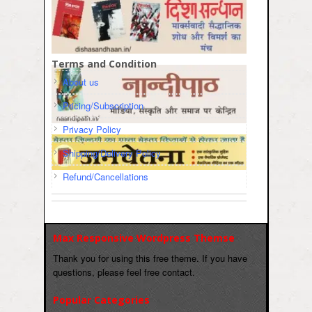
Terms and Condition
About us
Pricing/Subscription
Privacy Policy
Shipping/Delivery Policy
Refund/Cancellations
Max Responsive Wordpress Themse
Thank you for using this free theme. If you have
questions, please feel free contact.
Popular Categories