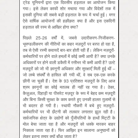
ट्रेड यूनियनों द्वारा एक दिवसीय हड़ताल का आयोजन किया
गया। इसे लेकर काफी शोर मचाया गया और विदेशों तक में
इसकी दुनिया की सबसे बड़ी हड़ताल के रूप में चर्चा हुई। मगर
ऐसे वार्षिक आयोजनों की हक़ीक़त क्‍या है और इस एकदिनी
हड़ताल की रस्म से आखिर होगा क्या?
पिछले 25-26 वर्षों में, जबसे उदारीकरण-निजीकरण-
भूमण्‍डलीकरण की नीतियों का कहर मज़दूरों पर बरपा हो रहा है,
तब से ऐसी रस्मी कवायदें बार-बार होती रही हैं। लेकिन मज़दूरों-
कर्मचारियों पर होने वाले हमलों में कोई कमी आयी है? क्‍या उनके
अधिकारों पर होने वाली डकैती में रत्तीभर भी कमी आयी है? उल्‍टे
मज़दूरों को जो भी क़ानूनी अधिकार और सुरक्षाएँ मिली हुई थीं –
जो लम्‍बे संघर्षों से हासिल की गयी थीं, वे सब एक-एक करके
छीनी जा चुकी हैं। देश के 93 प्रतिशत मज़दूरों के लिए आज
श्रम क़ानूनों का कोई मतलब ही नहीं रह गया है। ठेका,
कैज़ुअल, दिहाड़ी या पीसरेट मज़दूर के रूप में बेहद कम मज़दूरी
और बिना किसी सुरक्षा के काम करते हुए उनकी हालत ग़ुलामों से
भी बदतर हो गयी है। स्‍थायी नौकरी में बचे हुए मज़दूरों-
कर्मचारियों पर भी छँटनी की तलवार लगातार झूल रही है।
सार्वजनिक क्षेत्र के उद्योगों को पूँजीपतियों के हाथों मिट्टी के
मोल बेचा जाता रहा है और मज़दूरों को धक्‍के मारकर बाहर
निकाला जाता रहा है। फिर आ‍ख़ि‍र इन सालाना अनुष्‍ठानों को
लेकर इतना तूमार क्‍यों बाँधा जाता है?