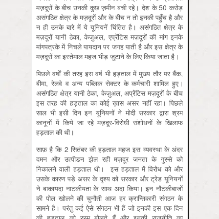
मज़दूरों के बीच उनकी कुछ ज़मीन बची रहे। देश के 50 करोड़
असंगठित क्षेत्र के मज़दूरों और के बीच न तो इनकी पहुँच है और
न ही उनके बारे में ये यूनियनें चिंतित है। असंगठित क्षेत्र के
मज़दूरों यानी ठेका, केजुअल, एप्रेंटिस मज़दूरों की मांग इनके
मांगपत्रके में निचले पायदान पर जगह पाती है और इस क्षेत्र के
मज़दूरों का इस्तेमाल महज भीड़ जुटाने के लिए किया जाता है।
पिछले वर्षों की तरह इस वर्ष भी हड़ताल में मुख्य तौर पर बैंक,
बीमा, रेलवे व अन्य पब्लिक सेक्टर के कर्मचारी शामिल हुए।
असंगठित क्षेत्र यानी ठेका, केज़ुअल, अप्रेंटिस मज़दूरों के बीच
इस तरह की हड़ताल का कोई ख़ास असर नहीं रहा। पिछले
साल भी इसी दिन इन यूनियनों ने मोदी सरकार द्वारा श्रम
कानूनों में किये जा रहे मज़दूर-विरोधी संशोधनों के खिलाफ
हड़ताल की थी।
साफ़ है कि 2 सितंबर की हड़ताल महज इस व्यवस्था के अंदर
दमन और उत्पीडन झेल रही मज़दूर जनता के गुस्से को
निकालने वाली हड़ताल थी। इस हड़ताल में विरोध को और
उसके कारण पड़े असर के दृश्य को सरकार और ट्रेड यूनियनों
ने बाकायदा नाटकीयता के साथ अदा किया। इन नौटंकीबाजों
की पोल खोलने की चुनौती आज हर क्रान्तिकारी संगठन के
सामने है। परंतु कई ऐसे संगठन भी हैं जो इनकी इस एक दिन
की हड़ताल को रस्म बोलते हैं और इनकी राजनीति का