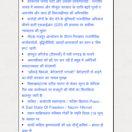
कॉकरोच जनता पार्टी और उसकी लोकप्रियता : भारतीय
जनता में व्‍यवस्‍था और मौजूदा सरकार के प्रति बढ़ते गुस्‍से व
असन्‍तोष और साथ ही विकल्‍पहीनता की अभिव्‍यक्ति
करोड़ों लोगों के वोट देने के बुनियादी राजनीतिक अधिकार
छीनने वाली एसआईआर (SIR) की क़वायद पर सर्वोच्च
न्यायालय की मुहर!
नोएडा मज़दूर आन्दोलन के दौरान गिरफ़्तार राजनीतिक
कार्यकर्ताओं, बुद्धिजीवियों, छात्रों-कलाकारों का दमन व ‘विच
हण्ट’ जारी!
तृणमूल काँग्रेस (टीएमसी) में मची भगदड़ के मायने
अमानवीयता की हदें पार कर रही है क्यूबा में अमेरिकी
साम्राज्यवाद की घेराबन्दी
“आँकड़े छिपाओ, बेरोज़गारी भगाओ!” बेरोज़गारी से लड़ने
का मोदी सरकार का नायाब नुस्ख़ा
विशाखापट्टनम स्टील प्लाण्ट से लेकर सूरत के सेप्टिक
टैंक तक कार्यस्थल पर मज़दूरों की मौतों का सिलसिला
बदस्तूर जारी है!
कविता : कचोटती स्वतन्त्रता / नाज़िम हिकमत Poem :
A Sad State Of Freedom / Nazim Hikmet
महान साहित्यकार मक्सिम गोर्की के स्मृति दिवस (18 जून)
के अवसर पर
साथी कविता कृष्णपल्लवी की एक मौजूँ कविता – हमला हो
चुका है!