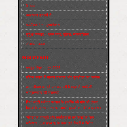
Slider
कारख़ाना इलाक़ों से
फ़ासीवाद / साम्‍प्रदायिकता
बुर्जुआ जनवाद – दमन तंत्र, पुलिस, न्‍यायपालिका
संघर्षरत जनता
Recent Posts
मज़दूर बिगुल – जून 2026
पश्चिम बंगाल में भाजपा सरकार और बुलडोज़र का आतंक!
अमानवीयता की हदें पार कर रही है क्यूबा में अमेरिकी
साम्राज्यवाद की घेराबन्दी
शिक्षा मंत्री धर्मेन्द्र प्रधान के इस्तीफ़े की माँग को लेकर
दिल्ली के जन्तर-मन्तर पर छात्रों-युवाओं का विरोध प्रदर्शन
‘नोएडा के मज़दूरों और कार्यकर्ताओं की रिहाई के लिए
अभियान’ (CaRWAN) के बैनर तले दिल्ली में विरोध