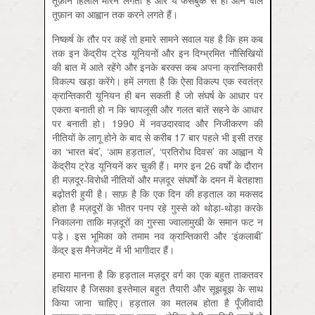
तूफ़ान हिलोले मारने लगता है और ये फेसबुक से ही आने वाले
तूफ़ान का आह्वान तक करने लगते हैं।
निष्कर्ष के तौर पर कहें तो हमारे सामने सवाल यह है कि हम कब
तक इन केंद्रीय ट्रेड यूनियनों और इन दिग्भ्रमित नौसिखि‍यों
की बात में आते रहेंगे और इनके बरक्स कब अपना क्रान्तिकारी
विकल्प खड़ा करेंगे। हमें लगता है कि ऐसा विकल्प एक स्वतंत्र
क्रान्तिकारी यूनियन ही बन सकती है जो संघर्ष के आधार पर
एकता बनाती हो न कि चापलूसी और गलत बातें सहने के आधार
पर बनाती हो। 1990 में नवउदारवाद और निजीकरण की
नीतियों के लागू होने के बाद से करीब 17 बार पहले भी इसी तरह
का ‘भारत बंद’, ‘आम हड़ताल’, ‘प्रतिरोध दिवस’ का आह्वान ये
केंद्रीय ट्रेड यूनियनें कर चुकी हैं। मगर इन 26 वर्षों के दौरान
ही मज़दूर-विरोधी नीतियों और मज़दूर संघर्षों के दमन में बेतहाशा
बढ़ोतरी हुयी है। साफ़ है कि एक दिन की हड़ताल का मकसद
होता है मज़दूरों के भीतर पनप रहे गुस्से को थोड़ा-थोड़ा करके
निकालना ताकि मज़दूरों का गुस्सा ज्वालामुखी के समान फट न
पड़े। इस भूमिका को तमाम नव क्रान्तिकारी और ‘इंकलाबी’
केंद्र इस मैनेजमेंट में भी भागीदार हैं।
हमारा मानना है कि हड़ताल मज़दूर वर्ग का एक बहुत ताकतवर
हथियार है जिसका इस्तेमाल बहुत तैयारी और सूझबूझ के साथ
किया जाना चाहिए। हड़ताल का मतलब होता है पूँजीवादी