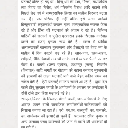
घटनाएँ घटित हो गई थीं। हिन्दु धर्म की रक्षा, गौरक्षा, तथाकथित
लव जेहाद का विरोध, धर्म परिवर्तन विरोध आदि बहानों तले
पिछले डेढ वर्ष में साम्प्रदायिक हिन्सा का माहौल निरन्तर बढ़ता
गया है। संघ परिवार ही नहीं बल्कि इसे अलग अनेकों
हिन्दुत्ववादी कट्टरपंथी संगठन-ग्रुप साम्प्रदायिक नफ़रत फैला
रहे हैं और हिंसा की घटनाओं को अंजाम दे रहै हैं। विभिन्न
पार्टियों की सरकारें व पुलिस प्रशासन इनके खिलाफ़ कार्रवाई
करने की बजाए इनका साथ देते हैं। भारत में धार्मिक
अल्पसंख्यकों खासकर मुस्लमानों और ईसाइयों को बेहद भय के
माहौल में दिन काटने पड़ रहे हैं। खान-पान, रहन-सहन,
त्यौहारों, रीति-रिवाजों सम्बन्धी उनके मन में व्यापक पैमाने पर डर
फैला है। दादरी (उत्तर प्रदेश), ऊधमपुर (जम्मू), सिरमौर
(हिमाचल) आदि जगहों पर गौहत्या को बहाना बनाकर मुस्लमानों
की हत्याओं की ताज़ा घटनाएँ आने वाले बेहद कठिन समय का
संकेत देती हैं। ऐसी घटनाएँ लगातार सामने आ रही हैं। कुछ दिन
पहले टीपू-सुल्तान ज्यंती के आयोजनों के अवसर पर कर्नाटका में
संघी टोले द्वारा हिंसा भड़काई गई है।
साम्प्रदायिकता के खिलाफ़ बोलने वालों, जन-अधिकारों के लिए
आवाज़ उठाने वालों सामाजिक कार्याकर्ताओं-साहित्यकारों को
निशाना बनाया जा रहा है। प्रो. एम.एम. कलबुर्गी, का. पानसरे,
डा. दाभोल्कर की हत्याएँ हो चुकी हैं। पत्रकार रविश कुमार व
अन्य जनवाद पसंद व्यक्तियों को जान से मारने की धमकियाँ दी
जा रही हैं।