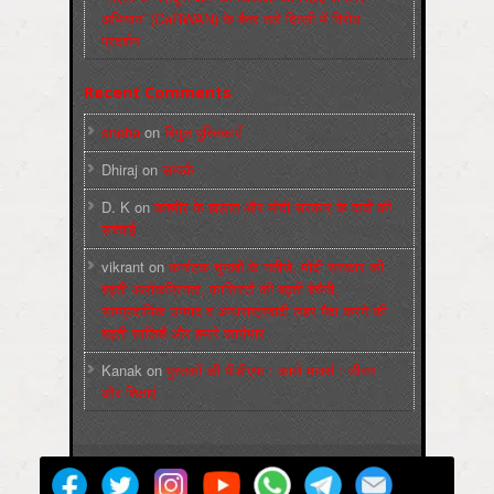
अभियान’ (CaRWAN) के बैनर तले दिल्ली में विरोध
प्रदर्शन
Recent Comments
sneha
on
बिगुल पुस्तिकाएँ
Dhiraj
on
सम्पर्क
D. K
on
कश्मीर के हालात और मोदी सरकार के दावों की
सच्चाई
vikrant
on
कर्नाटक चुनावों के नतीजे, मोदी सरकार की
बढ़ती अलोकप्रियता, फ़ासिस्टों की बढ़ती बेचैनी,
साम्प्रदायिक उन्माद व अन्धराष्ट्रवादी लहर पैदा करने की
बढ़ती साज़िशें और हमारे कार्यभार
Kanak
on
पुस्‍तकों की पीडीएफ : कार्ल मार्क्‍स : जीवन
और शिक्षाएं
मज़दूर बिगुल
Powered by
WordPress
Max Magazine Theme was created by