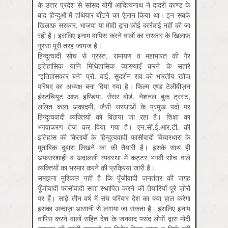
के उत्तर प्रदेश से सांसद योगी आदित्यनाथ ने दादरी काण्ड के
बाद हिन्दुओं में हथियार बाँटने का ऐलान किया था। इन सबके
खिलाफ़ सरकार, भाजपा या मोदी द्वारा कोई कार्रवाई नहीं की जा
रही है। इसलिए इनाम वापिस करने वालों का सरकार के खिलाफ़
गुस्सा पूरी तरह जायज है।
हिन्दुत्वादी सोच से ग्रस्त, रामायण व महाभारत की गैर
इतिहासिक यानि मिथिहासिक व्याख्याएँ करने के सहारे
“इतिहासकार बने” प्रो. वाई. सुदर्शन राव को भारतीय खोज
परिषद का अध्यक्ष बना दिया गया है। फिल्म एण्ड टेलीवीज़न
इंस्टचियूट आफ़ इण्डिया, सेंसर बोर्ड, नेशनल बुक ट्रस्ट,
ललित कला अकादमी, जैसी संस्थाओं के प्रमुख पदों पर
हिन्दुत्ववादी व्यक्तियों को बिठाया जा रहा है। शिक्षा का
भगवाकरण तेज़ कर दिया गया है। एन.सी.ई.आर.टी. की
इतिहास की किताबों के हिन्दुत्ववादी फासीवादी विचारधारा के
मुताबिक दुबारा लिखने का की तैयारी है। इसके साथ ही
अफसरशाही व अदालली व्यवस्था में कट्टर भगवी सोच वाले
व्यक्तियों का भरमार करने की प्रक्रिया जारी है।
समझना मुश्किल नहीं है कि पूँजीवादी जनतंत्र की जगह
पूँजीवादी फासीवादी सत्ता स्थापित करने की तैयारियाँ पूरे ज़ोरों
पर हैं। साढ़े तीन वर्ष में संघ परिवार देश का क्या हाल करेगा
इसका अन्दाज़ा आसानी से लगाया जा सकता है। इसलिए इनाम
वापिस करने वालों सहित देश के जनवाद पसंद लोगों द्वारा मोदी