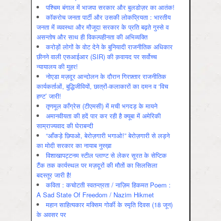
पश्चिम बंगाल में भाजपा सरकार और बुलडोज़र का आतंक!
कॉकरोच जनता पार्टी और उसकी लोकप्रियता : भारतीय
जनता में व्‍यवस्‍था और मौजूदा सरकार के प्रति बढ़ते गुस्‍से व
असन्‍तोष और साथ ही विकल्‍पहीनता की अभिव्‍यक्ति
करोड़ों लोगों के वोट देने के बुनियादी राजनीतिक अधिकार
छीनने वाली एसआईआर (SIR) की क़वायद पर सर्वोच्च
न्यायालय की मुहर!
नोएडा मज़दूर आन्दोलन के दौरान गिरफ़्तार राजनीतिक
कार्यकर्ताओं, बुद्धिजीवियों, छात्रों-कलाकारों का दमन व ‘विच
हण्ट’ जारी!
तृणमूल काँग्रेस (टीएमसी) में मची भगदड़ के मायने
अमानवीयता की हदें पार कर रही है क्यूबा में अमेरिकी
साम्राज्यवाद की घेराबन्दी
“आँकड़े छिपाओ, बेरोज़गारी भगाओ!” बेरोज़गारी से लड़ने
का मोदी सरकार का नायाब नुस्ख़ा
विशाखापट्टनम स्टील प्लाण्ट से लेकर सूरत के सेप्टिक
टैंक तक कार्यस्थल पर मज़दूरों की मौतों का सिलसिला
बदस्तूर जारी है!
कविता : कचोटती स्वतन्त्रता / नाज़िम हिकमत Poem :
A Sad State Of Freedom / Nazim Hikmet
महान साहित्यकार मक्सिम गोर्की के स्मृति दिवस (18 जून)
के अवसर पर