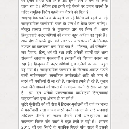
पर इनाम वापिस होते रहे हैं और इनाम लेने से मना भी किया
जाता रहा है। लेकिन इस इतने बड़े पैमाने पर इनाम वापसी के
जरिए सामूहिक विरोध पहली बार देखने को मिला है।
सम्प्रदायिक फासीवाद के बढ़ते जा रहे विरोध को बढ़ते जा रहे
साम्प्रदायिक फासीवादी हमले के सन्दर्भ में देखा जाना चाहिए।
मौजूदा हालात पहले से गुणात्मक तौर पर भिन्न हैं। आज
हिन्दुत्ववादी कट्टरपंथियों की ताकत बहुत अधिक बढ़ चुकी है।
आज देश में इनके द्वारा बड़े स्तर पर अल्पसंख्यकों के खिलाफ़
नफ़रत का वातावरण बना दिया गया है। गौहत्या, धर्म परिवर्तन,
लव जिहाद, हिन्दु धर्म की रक्षा आदि अनेकों बहानों तले अल्प
संख्यकों खासकर मुस्लमानों व ईसाइयों को निशाना बनाया जा
रहा है। हिन्दुत्ववादी कट्टरपंथियों द्वारा दलितों पर दमन बहुत
बढ़ गया है। साम्प्रदायिक फासीवाद के खिलाफ़ आवाज़ उठाने
वालों साहित्यकारों, सामाजिक कार्यकर्ताओं आदि को जान से
मारने की धमकियाँ दी जा रही हैं, जानलेवा हमले हो रहे हैं, गुलाम
अली जैसे गायकों को भारत में कार्यक्रम करने से रोका जा रहा
है। हर दिन अनेकों साम्प्रदायिक कार्रवाइयाँ हिन्दुत्ववादी
कट्टरपंथियों द्वारा अंजाम दी जा रही हैं।
लुटेरे पूँजीपति वर्ग की सेवा में हिटलर-मुसोलनी की तर्ज पर भारत
में फासीवादी सत्ता कायम करने करके जनता के सारे जनवादी
अधिकार छीनने का सपना देखने वाली आर.एस.एस. की
सदस्यता पिछले पाँच सालों में बहुत तेज़ी से बढ़ी है। अगस्त
2015 की एक रिपोर्ट के मुताबिक पिछले पाँच सालों में इसकी