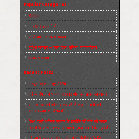
Popular Categories
Slider
कारख़ाना इलाक़ों से
फ़ासीवाद / साम्‍प्रदायिकता
बुर्जुआ जनवाद – दमन तंत्र, पुलिस, न्‍यायपालिका
संघर्षरत जनता
Recent Posts
मज़दूर बिगुल – जून 2026
पश्चिम बंगाल में भाजपा सरकार और बुलडोज़र का आतंक!
अमानवीयता की हदें पार कर रही है क्यूबा में अमेरिकी
साम्राज्यवाद की घेराबन्दी
शिक्षा मंत्री धर्मेन्द्र प्रधान के इस्तीफ़े की माँग को लेकर
दिल्ली के जन्तर-मन्तर पर छात्रों-युवाओं का विरोध प्रदर्शन
‘नोएडा के मज़दूरों और कार्यकर्ताओं की रिहाई के लिए