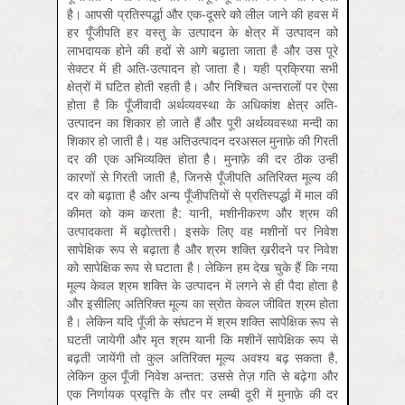
है। आपसी प्रतिस्पर्द्धा और एक-दूसरे को लील जाने की हवस में
हर पूँजीपति हर वस्तु के उत्पादन के क्षेत्र में उत्पादन को
लाभदायक होने की हदों से आगे बढ़ाता जाता है और उस पूरे
सेक्टर में ही अति-उत्पादन हो जाता है। यही प्रक्रिया सभी
क्षेत्रों में घटित होती रहती है। और निश्चित अन्तरालों पर ऐसा
होता है कि पूँजीवादी अर्थव्यवस्था के अधिकांश क्षेत्र अति-
उत्पादन का शिकार हो जाते हैं और पूरी अर्थव्यवस्था मन्दी का
शिकार हो जाती है। यह अतिउत्‍पादन दरअसल मुनाफ़े की गिरती
दर की एक अभिव्‍यक्ति होता है। मुनाफ़े की दर ठीक उन्‍हीं
कारणों से गिरती जाती है, जिनसे पूँजीपति अतिरिक्‍त मूल्‍य की
दर को बढ़ाता है और अन्‍य पूँजीपतियों से प्रतिस्‍पर्द्धा में माल की
कीमत को कम करता है: यानी, मशीनीकरण और श्रम की
उत्‍पादकता में बढ़ोत्‍तरी। इसके लिए वह मशीनों पर निवेश
सापेक्षिक रूप से बढ़ाता है और श्रम शक्ति ख़रीदने पर निवेश
को सापेक्षिक रूप से घटाता है। लेकिन हम देख चुके हैं कि नया
मूल्‍य केवल श्रम शक्ति के उत्‍पादन में लगने से ही पैदा होता है
और इसीलिए अतिरिक्‍त मूल्‍य का स्रोत केवल जीवित श्रम होता
है। लेकिन यदि पूँजी के संघटन में श्रम शक्ति सापेक्षिक रूप से
घटती जायेगी और मृत श्रम यानी कि मशीनें सापेक्षिक रूप से
बढ़ती जायेंगी तो कुल अतिरिक्‍त मूल्‍य अवश्‍य बढ़ सकता है,
लेकिन कुल पूँजी निवेश अन्‍तत: उससे तेज़ गति से बढ़ेगा और
एक निर्णायक प्रवृत्ति के तौर पर लम्‍बी दूरी में मुनाफ़े की दर