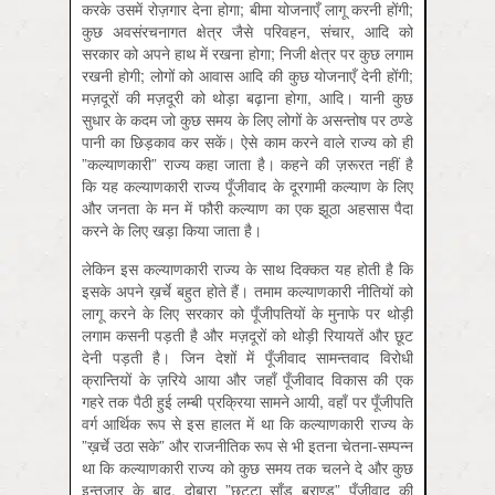
करके उसमें रोज़गार देना होगा; बीमा योजनाएँ लागू करनी होंगी;
कुछ अवसंरचनागत क्षेत्र जैसे परिवहन, संचार, आदि को
सरकार को अपने हाथ में रखना होगा; निजी क्षेत्र पर कुछ लगाम
रखनी होगी; लोगों को आवास आदि की कुछ योजनाएँ देनी होंगी;
मज़दूरों की मज़दूरी को थोड़ा बढ़ाना होगा, आदि। यानी कुछ
सुधार के कदम जो कुछ समय के लिए लोगों के असन्तोष पर ठण्डे
पानी का छिड़काव कर सकें। ऐसे काम करने वाले राज्य को ही
”कल्याणकारी” राज्य कहा जाता है। कहने की ज़रूरत नहीं है
कि यह कल्याणकारी राज्य पूँजीवाद के दूरगामी कल्याण के लिए
और जनता के मन में फौरी कल्याण का एक झूठा अहसास पैदा
करने के लिए खड़ा किया जाता है।
लेकिन इस कल्याणकारी राज्य के साथ दिक्कत यह होती है कि
इसके अपने ख़र्चे बहुत होते हैं। तमाम कल्याणकारी नीतियों को
लागू करने के लिए सरकार को पूँजीपतियों के मुनाफे पर थोड़ी
लगाम कसनी पड़ती है और मज़दूरों को थोड़ी रियायतें और छूट
देनी पड़ती है। जिन देशों में पूँजीवाद सामन्तवाद विरोधी
क्रान्तियों के ज़रिये आया और जहाँ पूँजीवाद विकास की एक
गहरे तक पैठी हुई लम्बी प्रक्रिया सामने आयी, वहाँ पर पूँजीपति
वर्ग आर्थिक रूप से इस हालत में था कि कल्याणकारी राज्य के
”ख़र्चे उठा सके” और राजनीतिक रूप से भी इतना चेतना-सम्पन्न
था कि कल्याणकारी राज्य को कुछ समय तक चलने दे और कुछ
इन्तज़ार के बाद, दोबारा ”छुट्टा साँड ब्राण्ड” पूँजीवाद की