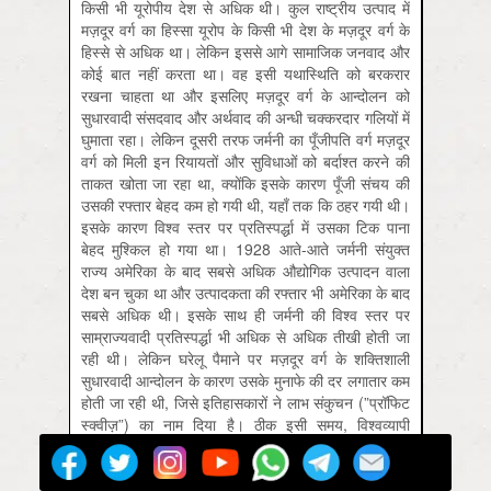
किसी भी यूरोपीय देश से अधिक थी। कुल राष्ट्रीय उत्पाद में
मज़दूर वर्ग का हिस्सा यूरोप के किसी भी देश के मज़दूर वर्ग के
हिस्से से अधिक था। लेकिन इससे आगे सामाजिक जनवाद और
कोई बात नहीं करता था। वह इसी यथास्थिति को बरकरार
रखना चाहता था और इसलिए मज़दूर वर्ग के आन्दोलन को
सुधारवादी संसदवाद और अर्थवाद की अन्‍धी चक्करदार गलियों में
घुमाता रहा। लेकिन दूसरी तरफ जर्मनी का पूँजीपति वर्ग मज़दूर
वर्ग को मिली इन रियायतों और सुविधाओं को बर्दाश्त करने की
ताकत खोता जा रहा था, क्योंकि इसके कारण पूँजी संचय की
उसकी रफ्तार बेहद कम हो गयी थी, यहाँ तक कि ठहर गयी थी।
इसके कारण विश्व स्तर पर प्रतिस्पर्द्धा में उसका टिक पाना
बेहद मुश्किल हो गया था। 1928 आते-आते जर्मनी संयुक्त
राज्य अमेरिका के बाद सबसे अधिक औद्योगिक उत्पादन वाला
देश बन चुका था और उत्पादकता की रफ्तार भी अमेरिका के बाद
सबसे अधिक थी। इसके साथ ही जर्मनी की विश्व स्तर पर
साम्राज्यवादी प्रतिस्पर्द्धा भी अधिक से अधिक तीखी होती जा
रही थी। लेकिन घरेलू पैमाने पर मज़दूर वर्ग के शक्तिशाली
सुधारवादी आन्दोलन के कारण उसके मुनाफे की दर लगातार कम
होती जा रही थी, जिसे इतिहासकारों ने लाभ संकुचन (”प्रॉफिट
स्क्वीज़”) का नाम दिया है। ठीक इसी समय, विश्वव्यापी
महामन्दी का प्रभाव जर्मनी की अर्थव्यवस्था पर पड़ा। लाभ
संकुचन की मार से बिलबिलाये हुए जर्मन पूँजीपति वर्ग के लिए यह
बहुत त्रासद था! इसके कारण सबसे पहले छोटा पूँजीपति वर्ग