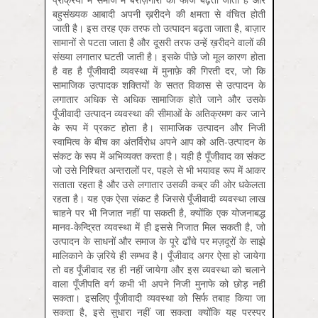
बहुसंख्यक आबादी अपनी ख़रीदने की क्षमता से वंचित होती
जाती है। इस तरह एक तरफ तो उत्पादन बढ़ता जाता है, बाज़ार
सामानों से पटता जाता है और दूसरी तरफ उन्हें ख़रीदने वालों की
संख्या लगातार घटती जाती है। इसके पीछे जो मूल कारण होता
है वह है पूँजीवादी व्‍यवस्‍था में मुनाफ़े की गिरती दर, जो कि
सामाजिक उत्‍पादक शक्तियों के सतत विकास से उत्‍पादन के
लगातार अधिक से अधिक सामाजिक होते जाने और उसके
पूँजीवादी उत्‍पादन व्‍यवस्‍था की सीमाओं के अति‍क्रमण कर जाने
के रूप में प्रकट होता है। सामाजिक उत्पादन और निजी
स्वामित्व के बीच का अंतर्विरोध अपने आप को अति-उत्पादन के
संकट के रूप में अभिव्यक्त करता है। यही है पूँजीवाद का संकट
जो उसे निश्चित अन्तरालों पर, पहले से भी भयावह रूप में आकर
सताता रहता है और उसे लगातार उसकी कब्र की ओर धकेलता
रहता है। यह एक ऐसा संकट है जिससे पूँजीवादी व्यवस्था लाख
चाहने पर भी निजात नहीं पा सकती है, क्योंकि एक योजनाबद्ध
मानव-केन्द्रित व्यवस्था में ही इससे निजात मिल सकती है, जो
उत्पादन के साधनों और समाज के पूरे ढाँचे पर मज़दूरों के साझे
मालिकाने के ज़रिये ही सम्भव है। पूँजीवाद अगर ऐसा हो जायेगा
तो वह पूँजीवाद रह ही नहीं जायेगा और इस व्यवस्था को चलाने
वाला पूँजीपति वर्ग कभी भी अपने निजी मुनाफे को छोड़ नहीं
सकता। इसलिए पूँजीवादी व्यवस्था को सिर्फ तबाह किया जा
सकता है, इसे सुधारा नहीं जा सकता क्योंकि यह परस्पर