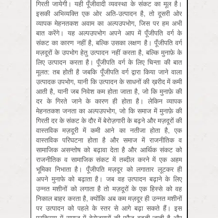
गिरती जायेगी। यही पूँजीवादी व्‍यवस्‍था के संकट का मूल है।
इसकी अभिव्‍यक्ति एक ओर अति-उत्‍पादन है, तो दूसरी ओर
व्‍यापक मेहनतकश अवाम का अल्‍पउपभोग, जिस पर हम अभी
बात करेंगे। यह अल्‍पउपभोग अपने आप में पूँजीपति वर्ग के
संकट का कारण नहीं है, बल्कि उसका लक्षण है। पूँजीपति वर्ग
मज़दूरों के उपभोग हेतु उत्‍पादन नहीं करता है, बल्कि मुनाफ़े के
लिए उत्‍पादन करता है। पूँजीपति वर्ग के लिए चिन्‍ता की बात
मूलत: तब होती है जबकि पूँजीपति वर्ग द्वारा किया जाने वाला
उत्‍पादक उपभोग, यानी कि उत्‍पादन के साधनों की ख़रीद में कमी
आती है, यानी जब निवेश कम होता जाता है, जो कि मुनाफ़े की
दर के गिरते जाने के कारण ही होता है। लेकिन व्‍यापक
मेहनतकश जनता का अल्‍पउपभोग, जो कि समाज में मुनाफ़े की
गिरती दर के संकट के दौर में बेरोज़गारी के बढ़ने और मज़दूरों की
वास्‍तविक मज़दूरी में कमी आने का नतीजा होता है, एक
वास्‍तविक परिघटना होता है और समाज में राजनीतिक व
सामाजिक असन्‍तोष को बढ़ावा देता है और आर्थिक संकट को
राजनीतिक व सामाजिक संकट में तब्‍दील करने में एक अहम
भूमिका निभाता है। पूँजीपति मज़दूर को लगातार लूटकर ही
अपने मुनाफे को बढ़ाता है। जब वह उत्पादन बढ़ाने के लिए
उन्नत मशीनों को लगाता है तो मज़दूरों के एक हिस्से को वह
निकाल बाहर करता है, क्योंकि अब कम मज़दूर ही उन्नत मशीनों
पर उत्पादन को पहले के स्तर से आगे बढ़ा सकते हैं। इस
प्रक्रिया में समाज में बेरोज़गारों की फौज बढ़ती जाती है और