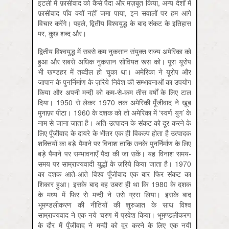
इटली में फ़ासीवाद को कैसे पैदा और मज़बूत किया, अन्य देशों में
फ़ासीवाद पाँव क्यों नहीं जमा पाया, इन सवालों पर हम आगे
विचार करेंगे। पहले, द्वितीय विश्वयुद्ध के बाद संकट के इतिहास
पर, कुछ शब्द और।
द्वितीय विश्वयुद्ध में सबसे कम नुकसान संयुक्त राज्य अमेरिका को
हुआ और सबसे अधिक नुकसान सोवियत रूस को। पूरा यूरोप
भी खण्डहर में तब्दील हो चुका था। अमेरिका ने यूरोप और
जापान के पुनर्निर्माण के ज़रिये निवेश की सम्भावनाओं का उपयोग
किया और अपनी मन्दी को कम-से-कम तीस वर्षों के लिए टाल
दिया। 1950 से लेकर 1970 तक अमेरिकी पूँजीवाद ने ख़ूब
मुनाफ़ा पीटा। 1960 के दशक को तो अमेरिका में ‘स्वर्ण युग’ के
नाम से जाना जाता है। अति-उत्पादन के संकट को दूर करने के
लिए पूँजीवाद के दायरे के भीतर एक ही विकल्प होता है उत्पादक
शक्तियों का बड़े पैमाने पर विनाश ताकि उनके पुनर्निर्माण के लिए
बड़े पैमाने पर सम्भावनाएँ पैदा की जा सकें। यह विनाश समय-
समय पर साम्राज्यवादी युद्धों के ज़रिये किया जाता है। 1970
का दशक आते-आते विश्व पूँजीवाद एक बार फिर संकट का
शिकार हुआ। इसके बाद वह उबरा ही था कि 1980 के दशक
के मध्‍य में फिर से मन्दी ने उसे ग्रस लिया। इसके बाद
भूमण्डलीकरण की नीतियों की शुरुआत के साथ विश्व
साम्राज्यवाद ने एक नये चरण में प्रवेश किया। भूमण्डलीकरण
के दौर में पूँजीवाद ने मन्दी को दूर करने के लिए एक नयी