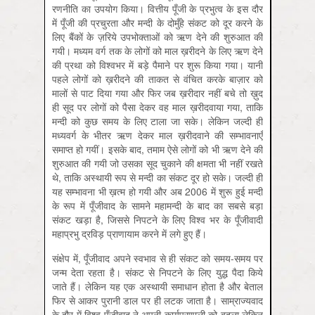
रणनीति का उपयोग किया। वित्तीय पूँजी के प्रभुत्व के इस दौर
में पूँजी की प्रचुरता और मन्दी के दोमुँहे संकट को दूर करने के
लिए बैंकों के ज़रिये उपभोक्ताओं को ऋण देने की शुरुआत की
गयी। मध्‍यम वर्ग तक के लोगों को माल ख़रीदने के लिए ऋण देने
की प्रथा को विश्वभर में बड़े पैमाने पर शुरू किया गया। यानी
पहले लोगों को ख़रीदने की ताकत से वंचित करके बाज़ार को
मालों से पाट दिया गया और फिर जब ख़रीदार नहीं बचे तो ख़ुद
ही सूद पर लोगों को पैसा देकर वह माल ख़रीदवाया गया, ताकि
मन्दी को कुछ समय के लिए टाला जा सके। लेकिन जल्दी ही
मध्‍यवर्ग के भीतर ऋण देकर माल ख़रीदवाने की सम्भावनाएँ
समाप्त हो गयीं। इसके बाद, तमाम ऐसे लोगों को भी ऋण देने की
शुरुआत की गयी जो उसका सूद चुकाने की क्षमता भी नहीं रखते
थे, ताकि अस्थायी रूप से मन्दी का संकट दूर हो सके। जल्दी ही
यह सम्भावना भी ख़त्म हो गयी और अब 2006 में शुरू हुई मन्दी
के रूप में पूँजीवाद के सामने महामन्दी के बाद का सबसे बड़ा
संकट खड़ा है, जिससे निपटने के लिए विश्व भर के पूँजीवादी
महाप्रभु द्रविड़ प्राणायाम करने में लगे हुए हैं।
संक्षेप में, पूँजीवाद अपने स्वभाव से ही संकट को समय-समय पर
जन्म देता रहता है। संकट से निपटने के लिए युद्ध पैदा किये
जाते हैं। लेकिन यह एक अस्थायी समाधान होता है और बेताल
फिर से आकर पुरानी डाल पर ही लटक जाता है। साम्राज्यवाद
के दौर में विश्व पूँजीवाद ने अपनी कार्यप्रणाली को बदला लेकिन