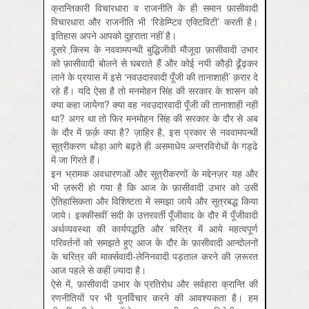
क्रान्तिकारी विचारधारा व राजनीति के ही समान फ़ासीवादी
विचारधारा और राजनीति भी ‘रिडेम्प्टिव एक्टिविटी’ करती है।
इतिहास अपने आपको दुहराता नहीं है।
दूसरे कि़स्म के नववामपन्थी बुद्धिजीवी मौजूदा फ़ासीवादी उभार
को फ़ासीवादी बोलने से घबराते हैं और कोई नयी कौड़ी ढूँढ़कर
लाने के प्रयास में इसे ‘नवउदारवादी पूँजी की तानाशाही’ क़रार दे
रहे हैं। यदि ऐसा है तो मनमोहन सिंह की सरकार के शासन को
क्या कहा जायेेगा? क्या वह नवउदारवादी पूँजी की तानाशाही नहीं
था? अगर था तो फिर मनमोहन सिंह की सरकार के दौर से अब
के दौर में फ़र्क़ क्या है? ज़ाहिर है, इस प्रकार से नववामपन्थी
सूत्रीकरण थोड़ा आगे बढ़ते ही असमाधेय अन्तरविरोधों के गड्ढे
में जा गिरते हैं।
इन भ्रामक अवधारणओं और सूत्रीकरणों के मद्देनज़र यह और
भी ज़रूरी हो गया है कि आज के फ़ासीवादी उभार को उसी
ऐतिहासिकता और विशिष्टता में समझा जायेे और सूत्रबद्ध किया
जाये। इक्कीसवीं सदी के उत्तरवर्ती पूँजीवाद के दौर में पूँजीवादी
अर्थव्यवस्था की कार्यपद्धति और चरित्र में आये महत्वपूर्ण
परिवर्तनों को समझते हुए आज के दौर के फ़ासीवादी आन्दोलनों
के चरित्र की मार्क्सवादी-लेनिनवादी पड़ताल करने की ज़रूरत
आज पहले से कहीं ज़्यादा है।
ऐसे में, फ़ासीवादी उभार के प्रतिरोध और सर्वहारा क्रान्ति की
रणनीतियों पर भी पुनर्विचार करने की आवश्यकता है। हम