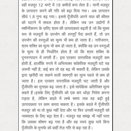
वही मज़दूर 12 घण्टे में 18 कमीज़ें बना लेता है। यानी मज़दूर
के उत्पादन करने की गति को बढ़ा दिया गया। अब उत्पादन
सीधे 1.8 गुना बढ़ गया। इससे पूँजीपति अपने माल की कीमत
को घटाने में सफल होता है। लेकिन जब उन उद्योगों में
मशीनीकरण के ज़रिए श्रम की उत्‍पादकता बढ़ती है जो कि मुख्‍य
रूप से मज़दूरों के उपभोग की वस्‍तुएँ पैदा करते हैं, तो उन
उपभोग की वस्‍तुओं का मूल्‍य भी कम हो जाता है। नतीजतन,
श्रम शक्ति का मूल्‍य भी कम हो जाता है, क्‍योंकि वह उन वस्‍तुओं
के मूल्‍य से ही निर्धारित होता है जो कि श्रम शक्ति के
पुनरुत्‍पादन में लगती हैं। इस प्रकार वास्‍तविक मज़दूरी कम
होती है, हालाँकि रुपये में अभिव्‍यक्‍त सांकेतिक मज़दूरी घटे यह
ज़रूरी नहीं है; कई बार तो वह बढ़ भी सकती है, लेकिन उसके
द्वारा ख़रीदी जा सकने वाली सामग्री का मूल्‍य पहले से कम हो
जाता है। इस प्रकार वास्‍तविक मज़दूरी घट जाती है और
पूँजीपति का मुनाफ़ा बढ़ जाता है। इसे सापेक्षिक अतिरिक्‍त मूल्‍य
कहते हैं।इसके लिए पूँजीपति को एक बार थोड़ा निवेश करना
पड़ता है, लेकिन बदले में लम्बे समय तक वह बढ़ी हुई
उत्पादकता पर काम करवा सकता है। इसके बदले में पूँजीपति
मज़दूर को या तो कुछ नहीं देता और या फिर उनकी मज़दूरी को
नाममात्र के लिए बढ़ा देता है। मज़दूर यह समझ भी नहीं पाता
कि उसका शोषण बढ़ गया है और वह स्वयं कुछ पाये बिना
पूँजीपति के मुनाफे को कहीं तेज़ गति से बढ़ा रहा है।