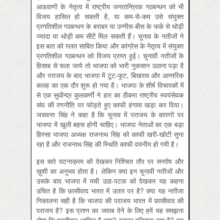
आडवाणी के नेतृत्व में राष्ट्रीय जनतान्त्रिक गठबन्‍धन को भी
विजय हासिल हो सकती है, या कम-से-कम उसे संयुक्त
प्रगतिशील गठबन्‍धन के बराबर या उन्नीस-बीस के फर्क से थोड़ी
ज्यादा या थोड़ी कम सीटें मिल सकती हैं। चुनाव के नतीजों ने
इस बात को ग़लत साबित किया और कांग्रेस के नेतृत्व में संयुक्त
प्रगतिशील गठबन्‍धन को विजय प्राप्त हुई। चुनावी नतीजों के
हिसाब से चला जाये तो भाजपा को भारी नुकसान उठाना पड़ा है
और पराजय के बाद भाजपा में टूट-फूट, बिखराव और आन्तरिक
कलह का एक दौर शुरू हो गया है। भाजपा के शीर्ष विचारकों में
से एक सुधीन्द्र कुलकर्णी ने हार का ठीकरा राष्ट्रीय स्वयंसेवक
संघ की रणनीति पर फोड़ते हुए काफी हंगामा खड़ा कर दिया।
जसवन्त सिंह ने कहा है कि चुनाव में पराजय के कारणों पर
भाजपा में खुली बहस होनी चाहिए। भाजपा नेताओं का एक बड़ा
हिस्सा भाजपा अध्‍यक्ष राजनाथ सिंह को काफी खरी-खोटी सुना
रहा है और राजनाथ सिंह की स्थिति काफी दयनीय हो गयी है।
इस सारे घटनाक्रम को देखकर निश्चित तौर पर सन्तोष और
ख़ुशी का अनुभव होता है। लेकिन क्या इन चुनावी नतीजों और
उसके बाद भाजपा में मची उठा-पटक को देखकर यह कहना
उचित है कि फ़ासीवाद भारत में उतार पर है? क्या यह नतीजा
निकालना सही है कि भाजपा की पराजय भारत में फ़ासीवाद की
पराजय है? इस प्रश्न का जवाब देने के लिए हमें यह समझना