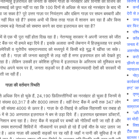
कितनी ह
 नेतन्याहू इज़रायल की जनता के सामने गाज़ा के नरसंहार और विनाश को विजय की
कर्न
्चाई को छुपा नहीं पा रहा कि 100 दिनों से अधिक से चल रहे नरसंहार के बाद भी
देरी से 
या जा सका है? पूरे उत्तर गाज़ा पर नियंत्रण और दक्षिण गाज़ा पर सघन बमबारी और
जनत
ं नहीं मिल रहे हैं? हमास अभी भी किस तरह गाज़ा में शासन कर रहा है और किस
बार फिर
े तमाम बड़े नेताओं को समाप्त करने का दावा इज़रायल कर रहा है?
पश्
े उनमें से एक भी पूरा नहीं होता दिख रहा है। नेतन्याहू सरकार ने अपनी जनता को जीत
कॉक
बैंक पर भी हमले बढ़ा दिये हैं। इसके अलावा कभी लेबनान में हिज़बुल्लाह पर हमले
जनता में
की व यूरोपीय साम्राज्यवाद को मध्यपूर्व में किसी बड़े युद्ध में खींचा जा सके।
असन्‍तो
िख रही है। गाज़ा की जनता बहादुरी से लड़ रही है मगर इज़रायल हार को देखते हुए
करोड
हा है। लेकिन उसकी हर कोशिश दुनिया में इज़रायल के अस्तित्व को मुश्किल बना
छीनने व
विरोध अपने चरम पर है, जनता सड़कों पर है और साम्राज्यवादी देशों की सरकारें भी
न्यायाल
ती जा रही हैं।
नोए
कार्यकर्
गाज़ा की वर्तमान स्थिति
हण्ट’ जा
तृणम
े अधिक दिन हो चुके हैं, 24,190 फ़िलिस्तीनियों का नरसंहार हो चुका है जिनमें से
अमान
ी संख्या 60,317 है और 8000 लापता हैं। वहीं वेस्ट बैंक में अभी तक 347 लोग
साम्राज्
घायलों की संख्या 4000 से ऊपर है। गाज़ा के दो-तिहाई से अधिक रिहायशी घर तबाह हो
“आँ
 35 में से 30 अस्पताल इज़रायल ने बम से उड़ा दिये हैं। इज़रायल ख़ासकर डॉक्टरों,
का मोदी
शान बना रहा है। वेस्ट बैंक में सड़कों पर बच्चों को गोलियाँ मारी जा रही है और
विशा
माम शरणार्थी शिविरों में नौजवानों पर हमले हो रहे हैं उन्हें मौत के घाट उतार जा
टैंक तक
ुआ है। आज गाज़ा की आबादी सड़कों पर रह रही है जहाँ न पानी की सुविधा है न ही
बदस्तूर 