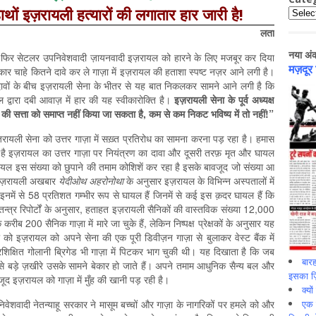
 हाथों इज़रायली हत्यारों की लगातार हार जारी है!
Catego
लता
नया अं
फिर सेटलर उपनिवेशवादी ज़ायनवादी इज़रायल को हारने के लिए मजबूर कर दिया
मज़दूर
 सरकार चाहे कितने दावे कर ले गाज़ा में इज़रायल की हताशा स्पष्ट नज़र आने लगी है।
ावों के बीच इज़रायली सेना के भीतर से यह बात निकलकर सामने आने लगी है कि
द्वारा दबी आवाज़ में हार की यह स्वीकारोक्ति है।
इज़रायली
सेना
के
पूर्व
अध्यक्ष
की
सत्ता
को
समाप्त
नहीं
किया
जा
सकता
है
,
कम
से
कम
निकट
भविष्य
में
तो
नहीं
!”
इज़रायली सेना को उत्तर गाज़ा में सख़्त प्रतिरोध का सामना करना पड़ रहा है। हमास
फ़ है इज़रायल का उत्तर गाज़ा पर नियंत्रण का दावा और दूसरी तरफ़ मृत और घायल
ायल इस संख्या को छुपाने की तमाम कोशिशें कर रहा है इसके बावजूद जो संख्या आ
। इज़रायली अखबार
येदीओथ
अहरोनोथा
के अनुसार इज़रायल के विभिन्न अस्पतालों में
नमें से 58 प्रतिशत गम्भीर रूप से घायल हैं जिनमें से कई इस क़दर घायल हैं कि
्त्र रिपोर्टों के अनुसार, हताहत इज़रायली सैनिकों की वास्तविक संख्या 12,000
रीब 200 सैनिक गाज़ा में मारे जा चुके हैं, लेकिन निष्पक्ष प्रेक्षकों के अनुसार यह
इज़रायल को अपने सेना की एक पूरी डिवीज़न गाज़ा से बुलाकर वेस्ट बैंक में
िक्षित गोलानी ब्रिगेड भी गाज़ा में पिटकर भाग चुकी थी। यह दिखाता है कि जब
बारह
 से बड़े ज़खीरे उसके सामने बेकार हो जाते हैं। अपने तमाम आधुनिक सैन्य बल और
इसका ज़ि
ावजूद इज़रायल को गाज़ा में मुँह की खानी पड़ रही है।
क्यो
एक इ
िवेशवादी नेतन्याहू सरकार ने मासूम बच्चों और गाज़ा के नागरिकों पर हमले को और