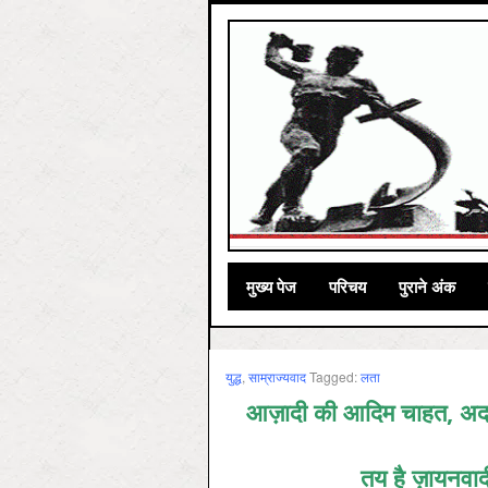
मुख्‍य पेज
परिचय
पुराने अंक
युद्ध
,
साम्राज्‍यवाद
Tagged:
लता
आज़ादी की आदिम चाहत, अदम्
तय है ज़ायनवा