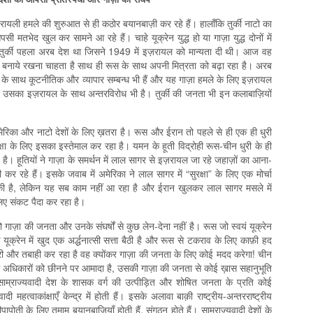
 इज़रायली हमले की शुरुआत से ही कठोर बयानबाज़ी कर रहे हैं। हालाँकि तुर्की नाटो का
 मतभेद खुल कर सामने आ रहे हैं। चाहे यूक्रेन युद्ध हो या गाज़ा युद्ध दोनों में
 तुर्की पहला अरब देश था जिसने 1949 में इज़रायल को मान्यता दी थी। आज वह
्बन्ध बनाये रखना चाहता है साथ ही रूस के साथ अपनी मित्रता को बढ़ा रहा है। अरब
ज़रायल के साथ कूटनीतिक और व्यापार सम्बन्ध भी हैं और यह गाज़ा हमले के लिए इज़रायल
सका इज़रायल के साथ अन्तरविरोध भी है। तुर्की की जनता भी इन कलाबाज़ियों
रिका और नाटो देशों के लिए ख़तरा है। रूस और ईरान तो पहले से ही एक ही धुरी
क्षा के लिए इसका इस्तेमाल कर रहा है। यमन के हूती विद्रोही रूस-चीन धुरी के ही
है। हूतियों ने गाज़ा के समर्थन में लाल सागर से इज़रायल जा रहे जहाज़ों का आना-
कर रहे हैं। इसके जवाब में अमेरिका ने लाल सागर में “सुरक्षा” के लिए एक मोर्चा
भी की है, लेकिन यह सब काम नहीं आ रहा है और ईरान खुलकर लाल सागर मसले में
लिए संकट पैदा कर रहा है।
 गाज़ा की जनता और उनके संघर्षों से कुछ लेन-देना नहीं है। रूस जो स्वयं यूक्रेन
क्रेन में खुद एक अर्द्धनात्सी सत्ता बैठी है और रूस से टकराव के लिए काफ़ी हद
री और तबाही कर रहा है वह क्योंकर गाज़ा की जनता के लिए कोई मदद करेगा! चीन
ी अधिकारों को छीनने पर आमादा है, उसकी गाज़ा की जनता से कोई ख़ास सहानुभूति
भी साम्राज्यवादी देश के शासक वर्ग की उत्पीड़ित और शोषित जनता के प्रति कोई
 महत्वाकांक्षाएँ केन्द्र में होती हैं। इसके अलावा बाक़ी राष्ट्रीय-अन्तरराष्ट्रीय
ापोती के लिए तमाम बयानबाज़ियाँ होती हैं, संगठन होते हैं। साम्राज्यवादी देशों के