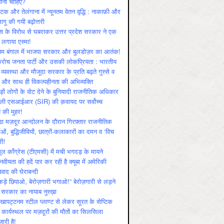
ोनी चाहिए?
ाटक और तेलंगाना में न्यूनतम वेतन वृद्धि : नाकाफ़ी और
लागू की गयी बढ़ोत्तरी
ा के विरोध से घबराकर उत्तर प्रदेश सरकार ने एक
 लगाया एस्मा!
चिम बंगाल में भाजपा सरकार और बुलडोज़र का आतंक!
रोच जनता पार्टी और उसकी लोकप्रियता : भारतीय
 व्‍यवस्‍था और मौजूदा सरकार के प्रति बढ़ते गुस्‍से व
ष और साथ ही विकल्‍पहीनता की अभिव्‍यक्ति
़ों लोगों के वोट देने के बुनियादी राजनीतिक अधिकार
ाली एसआईआर (SIR) की क़वायद पर सर्वोच्च
य की मुहर!
डा मज़दूर आन्दोलन के दौरान गिरफ़्तार राजनीतिक
ताओं, बुद्धिजीवियों, छात्रों-कलाकारों का दमन व ‘विच
री!
ूल काँग्रेस (टीएमसी) में मची भगदड़ के मायने
वीयता की हदें पार कर रही है क्यूबा में अमेरिकी
यवाद की घेराबन्दी
कड़े छिपाओ, बेरोज़गारी भगाओ!” बेरोज़गारी से लड़ने
 सरकार का नायाब नुस्ख़ा
खापट्टनम स्टील प्लाण्ट से लेकर सूरत के सेप्टिक
 कार्यस्थल पर मज़दूरों की मौतों का सिलसिला
जारी है!