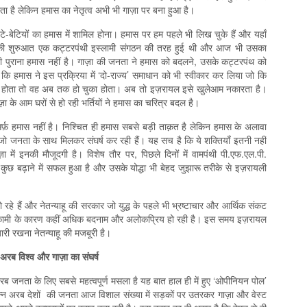
रता है लेकिन हमास का नेतृत्व अभी भी गाज़ा पर बना हुआ है।
-बेटियों का हमास में शामिल होना। हमास पर हम पहले भी लिख चुके हैं और यहाँ
ास की शुरुआत एक कट्टरपंथी इस्लामी संगठन की तरह हुई थी और आज भी उसका
ी पुराना हमास नहीं है। गाज़ा की जनता ने हमास को बदलने, उसके कट्टरपंथ को
ि हमास ने इस प्रक्रिया में ‘दो-राज्य’ समाधान को भी स्वीकार कर लिया जो कि
व होता तो वह अब तक हो चुका होता। अब तो इज़रायल इसे खुलेआम नकारता है।
गाज़ा के आम घरों से हो रही भर्तियों ने हमास का चरित्र बदल है।
ं सिर्फ़ हमास नहीं है। निश्चित ही हमास सबसे बड़ी ताक़त है लेकिन हमास के अलावा
ं जो जनता के साथ मिलकर संघर्ष कर रही हैं। यह सच है कि ये शक्तियाँ इतनी नहीं
ा में इनकी मौजूदगी है। विशेष तौर पर, पिछले दिनों में वामपंथी पी.एफ.एल.पी.
कुछ बढ़ाने में सफल हुआ है और उसके योद्धा भी बेहद जुझारू तरीके से इज़रायली
रहे हैं और नेतन्याहू की सरकार जो युद्ध के पहले भी भ्रष्टाचार और आर्थिक संकट
ी नाकामी के कारण कहीं अधिक बदनाम और अलोकप्रिय हो रही है। इस समय इज़रायल
े जारी रखना नेतन्याहू की मजबूरी है।
अरब विश्व और गाज़ा का संघर्ष
जनता के लिए सबसे महत्वपूर्ण मसला है यह बात हाल ही में हुए ‘ओपीनियन पोल’
भिन्न अरब देशों की जनता आज विशाल संख्या में सड़कों पर उतरकर गाज़ा और वेस्ट