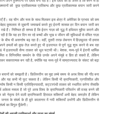
अपने-अपने हुक्मरानों पर दबाव बना रही है। इस दबाव का ही असर है कि बेमन से ही
ुक्मरानों को कुछ प्रतीकात्मक प्रतिबन्ध और कुछ प्रतीकात्मक बयान जारी करने
ांक्षाएँ हैं। वह चीन और रूस के साथ मिलकर इस क्षेत्र में अमेरिका के प्रभाव को कम
बेहद कुशलता से ज़ुबानी जमाखर्च करते हुए ईरानी शासक हर दिन बयान जारी कर
 रखे हैं। निश्चित ही सम्भव है कि ईरान गाज़ा को युद्ध में हथियार मुहैया कराने और
ही है कि यह हर दिन मर रहे बच्चों और भूख व जीवन की सुविधाओं से वंचित गाज़ा
 के बीच भी असन्तोष बढ़ रहा है। वहीं, दूसरी तरफ़ लेबनान में हिज़बुल्ला भी हमास
पने हमलों को कुछ तेज़ करते हुए भी इज़रायल से पूर्ण युद्ध शुरू करने से बच रहा
 में इज़रायली सैन्य ताकत को धूल चटायी थी। बेशक, मध्य-पूर्व में ईरानी धार्मिक
ीमित व विनियमित समर्थन के पीछे उनके अपने मंसूबे व हित हो सकते हैं, लेकिन
सकारात्मक बन रही है, क्योंकि यह मध्य-पूर्व में साम्राज्यवाद के संकट को बढ़ा
यानों को समझती है। फ़िलिस्तीन का मुद्दा लम्बे समय से अरब विश्व की गाँठ बना
ै और यह कभी भी फूट सकता है। लेकिन किसी भी क्रान्तिकारी, प्रगतिशील और
असन्तोष किसी न किसी प्रतिक्रियावादी, कट्टरपंथी ताकत को स्थापित करेगा जैसाकि
र्ष अकेला मसला है जो पूरे अरब विश्व के क्रान्तिकारी परिवर्तन की वजह बनने की
 को नेतृत्व देने वाली क्रान्तिकारी हिरावल शक्तियाँ अभी बेहद कमज़ोर हैं लेकिन
ता के संघर्ष के ही बूते कालान्तर में नयी शक्तियाँ उभरेंगी और फ़िलिस्तीन से
ंघर्ष का बिगुल फूँकेगी।
देशों की आपसी प्रतिस्पर्धा और गाज़ा का संघर्ष