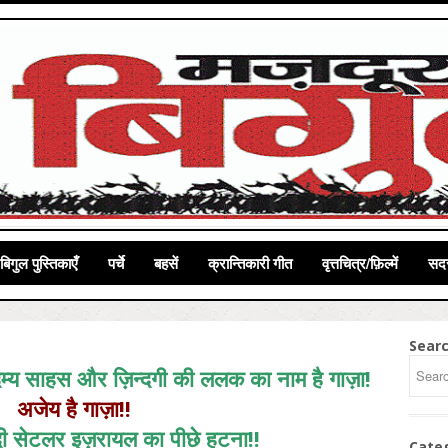
बिगुल पुस्तिकाएँ
पर्चे
बहसें
क्रान्तिकारी गीत
वृत्तचित्र/फ़िल्में
सदस
Sear
य साहस और ज़िन्दगी की ललक का नाम है गाज़ा!
अजेय है गाज़ा!!
दी सेटलर इज़रायल का पीछे हटना!!
Cate