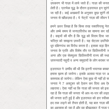
उपकरण भी गाज़ा में लाये जाते हैं। गाज़ा की जन
लेती है। प्रत्येक युद्ध के दौरान इज़रायल इन सुरं
जा रही है। कई अखबारों के अनुसार कुछ सुरंगे
जनता से खौफ़ज़दा है। ये ‘मेट्रो’ गाज़ा की जीवन र
हमने ऊपर लिखा है कि किस तरह रक्तपिपासु नेतन्य
और लम्बे समय से जनप्रतिरोध का सामना कर रही
है। कइयों की माँग है कि युद्ध को विराम दिया
चरित्र को समझना ज़रूरी है। यह सेटलर उपनिवेश
धुर दक्षिणपंथ का विरोध करता है। इसका बड़ा हिस
जनता के प्रति और विशेष तौर पर फ़िलिस्तीनी ज
अन्त और एक सेक्युलर फ़िलिस्तीनी राज्य की स्थ
ज़ायनवादी यहूदी व अन्य समुदायों के लोग बराबर जन
इज़रायल ने उम्मीद की थी कि इतनी भयानक बमबारी
हमास ख़त्म हो जायेगा। इसके अलावा गाज़ा पर अपन
कामयाब हो जायेगा। लेकिन ऐसा कुछ भी नहीं हो स
जनता ने 7 अक्टूबर को ऐलान कर दिया अब ऐस
लहराया। ऐसा नहीं था कि गाज़ा की जनता को इस ब
रहा है कि गाज़ा की जनता भी आर-या-पार की लड़ा
की जनता डटी हुई है और इज़रायल को हार स्वीक
हद तक लड़ने को तैयार होती है, यह बात गाज़ा क
का अहसास हो रहा है और वह बौखलाहट में गाज़ा 