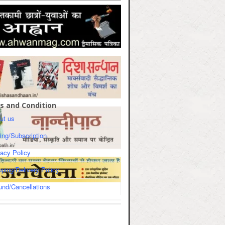
s and Condition
ut us
cing/Subscription
vacy Policy
pping/Delivery Policy
und/Cancellations