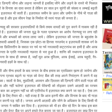
ता ज़िन्दगी जीना और लड़ना जानती है इसलिए जीने और लड़ने के रास्ते भी निकाल
गों के विनाश का दावा करता है लेकिन हर साल इन सुरंगों की संख्या व लम्बाई बढ़ती
ं तो इज़रायल भी जाती हैं। इज़रायल जमीन के ऊपर और ज़मीन के नीचे भी गाज़ा की
ेखा है और इस जीवन रेखा के निर्माता भी स्वयं गाज़ा की जनता है।
ाहू की सरकार इज़रायलियों से किये तमाम वायदों को पूरा करने में नाकाम रही है
 है। इज़रायल की जनता युद्ध के गलत प्रबन्धन का आरोप नेतन्याहू पर लगा रही
 जाये और बन्धकों को वापस लाया जाये। लेकिन इज़रायल की जनता के बहुलांश के
वादी आबादी है, जिसका एक छोटा-सा हिस्सा नस्लभेद व इज़रायली शासक वर्ग के
्सा फ़िलिस्तीन के सवाल पर नर्म या गर्म नस्लवादी कट्टरपंथ का हामी है और अरब
नता के प्रति नस्लवादी नफ़रत से भरा हुआ है। शान्ति की स्थापना इज़रायल के
Term
ापना के साथ ही सम्भव है, जहाँ मूल अरब मुस्लिम, अरब ईसाई, अरब यहूदी, ग़ैर-
Abo
वादी हक़ों के साथ रहें।
Pri
 और सैन्य हमलों के बाद जनता के बीच हमास का प्राधिकार ख़त्म हो जायेगा और
ा प्रभाव बढ़ाने या गाज़ा को वेस्ट बैंक की तरह अपने नियंत्रण में करने में वह
Pri
का। सालों से कैद, मुफ़लिसी, अपमान और ज़िल्लत की ज़िन्दगी जीने वाली गाज़ा की
Shi
ा और नहीं चलेगा! इज़रायल की घेरेबन्दी को तोड़कर उसने आज़ादी का परचम
ात का अनुमान नहीं था की प्रतिरोध में इज़रायल क्या करने जा रहा है। ऐसा लग
Ref
ई के लिए तैयार थी। यही वजह है कि आज इतनी मौत और विनाश के बाद भी गाज़ा
ार करनी पड़ रही है। जनता अपनी आज़ादी और जीने के अधिकार के लिए किसी भी
ी जनता ने साबित कर दिया है। इज़रायल को भी हर बीत रहे दिन के साथ इस बात
पर और वेस्ट बैंक पर अपने हमले तेज़ करता जा रहा है। इज़रायल हर कुछ दिन पर