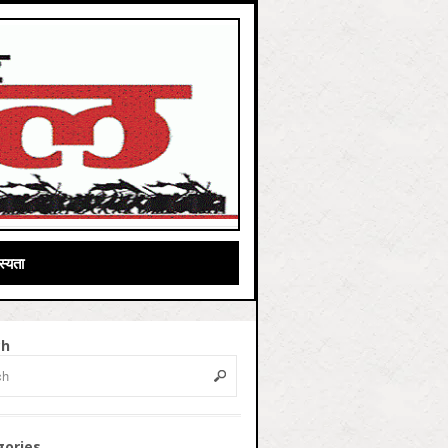
्यता
ch
gories