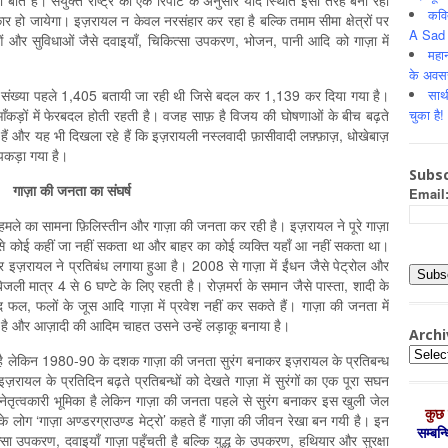
ात है। संयुक्त राष्ट्र की एक रिपोर्ट के अनुसार यदि स्थिति इसी तरह बनी रही
कवि
 हो जायेगा। इज़रायल न केवल नरसंहार कर रहा है बल्कि तमाम सीमा क्षेत्रों पर
A Sad 
ं और सुविधाओं जैसे दवाइयाँ, चिकित्सा उपकरण, भोजन, पानी आदि को गाज़ा में
महान
के अवस
साथ
 की संख्या पहले 1,405 बतायी जा रही थी जिसे बदल कर 1,139 कर दिया गया है।
चुका है!
आँकड़ों में फेरबदल होती रहती है। वजह साफ़ है विजय की घोषणाओं के बीच बढ़ते
ं और यह भी दिखला रहे हैं कि इज़रायली नस्लवादी फ़ासीवादी लफ़्फ़ाज़, धोखेबाज़
 पकड़ा गया है।
Subsc
गाज़ा की जनता का संघर्ष
Email
मले का सामना फ़िलिस्तीन और गाज़ा की जनता कर रही है। इज़रायल ने पूरे गाज़ा
ँ से कोई कहीं जा नहीं सकता था और बाहर का कोई व्यक्ति यहाँ आ नहीं सकता था।
पर इज़रायल ने प्रतिबंध लगाया हुआ है। 2008 से गाज़ा में ईंधन जैसे पेट्रोल और
ली मात्र 4 से 6 घण्टे के लिए रहती है। रोज़मर्रा के समान जैसे पास्ता, शादी के
न्द फल, फलों के जूस आदि गाज़ा में प्रवेश नहीं कर सकते हैं। गाज़ा की जनता में
है और आज़ादी की आदिम चाहत उसने उन्हें लड़ाकू बनाया है।
Archi
Archiv
पुराना है लेकिन 1980-90 के दशक गाज़ा की जनता सुरंग बनाकर इज़रायल के प्रतिबन्ध
ायल के प्रतिदिन बढ़ते प्रतिबन्धों को देखते गाज़ा में सुरंगों का एक पूरा सघन
नेतृत्वकारी भूमिका है लेकिन गाज़ा की जनता पहले से सुरंग बनाकर इस खुली जेल
कुछ 
े लोग ‘गाज़ा अण्डरग्राउण्ड मेट्रो’ कहते हैं गाज़ा की जीवन रेखा बन गयी है। इन
सम्‍बन
त्सा उपकरण, दवाइयाँ गाज़ा पहुँचती है बल्कि युद्ध के उपकरण, हथियार और सुरक्षा