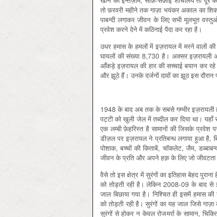
खाने का इन्तज़ाम, साफ़-सफ़ाई शौचालय तो दूर की ब
तो फ़रवरी महीने तक गाज़ा भयंकर अकाल का शिकार
पाबन्दी लगाकर जीवन के लिए सभी मूलभूत वस्तुओ
प्रवेश करने देने में कठिनाई पैदा कर रहा है।
उधर हमास के हमलों में इज़रायल में मरने वालों
घायलों की संख्या 8,730 है। अक्सर इज़रायली 
आँकड़े इज़रायल की हार की सच्चाई बयान कर रहे है
और झूठे हैं। उनके दर्जनों दावों का झूठ इस दौरान
1948 के बाद अब तक के सबसे गम्भीर इज़रायली ह
पट्टी को खुली जेल में तब्दील कर दिया था। यहा
एक लम्बी फ़ेहरिस्त है सामानों की जिसके प्रवेश 
डीज़ल पर इज़रायल ने प्रतिबन्ध लगाया हुआ है, बिज
पोशाक, बच्चों की किताबें, चॉकलेट, जैम, डब्बाब
जीवन के प्रति और अपने हक़ के लिए जो जीवटता 
वैसे तो इस क्षेत्र में सुरंगों का इतिहास बेहद 
को तोड़ती रही है। लेकिन 2008-09 के बाद से इज़र
जाल बिछाया गया है। निश्चित ही इसमें हमास की 
को तोड़ती रही है। सुरंगों का यह जाल जिसे गाज़ा क
सुरंगों से होकर न केवल रोजमर्रा के सामान, चिकि