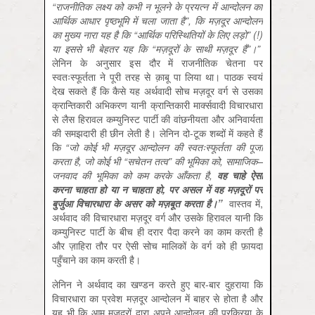
“
राजनीतिक
लक्ष्य
को
कभी
न
भूलने
के
प्रयत्न
में
आन्दोलन
का
आर्थिक
आधार
पृष्ठभूमि
में
चला
जाता
है
”,
कि
मज़दूर
आन्दोलन
का
मुख्य
नारा
यह
है
कि
“
आर्थिक
परिस्थितियों
के
लिए
लड़ो
” (!)
या
इससे
भी
बेहतर
यह
कि
“
मज़दूरों
के
साथी
मज़दूर
हैं
”
।
”
लेनिन के अनुसार इस दौर में राजनीतिक चेतना पर
स्वतःस्फूर्तता ने पूरी तरह से क़ाबू पा लिया था। पाठक स्वयं
देख सकते हैं कि कैसे यह अर्थवादी सोच मज़दूर वर्ग से उसका
क्रान्तिकारी अभिकरण यानी क्रान्तिकारी मार्क्सवादी विचारधारा
से लैस हिरावल कम्युनिस्ट पार्टी की वांछनीयता और अनिवार्यता
की समझदारी ही छीन लेती है। लेनिन दो-टूक शब्दों में कहते हैं
कि
“
जो
कोई
भी
मज़दूर
आन्दोलन
की
स्वतःस्फूर्तता
की
पूजा
करता
है
,
जो
कोई
भी
“
सचेतन
तत्व
”
की
भूमिका
को
,
सामाजिक
–
जनवाद
की
भूमिका
को
कम
करके
आँकता
है
,
वह
चाहे
ऐसा
करना
चाहता
हो
या
न
चाहता
हो
,
पर
असल
में
वह
मज़दूरों
पर
बुर्जुआ
विचारधारा
के
असर
को
मज़बूत
करता
है।
”
वास्तव में,
अर्थवाद की विचारधारा मज़दूर वर्ग और उसके हिरावल यानी कि
कम्युनिस्ट पार्टी के बीच ही दरार पैदा करने का काम करती है
और ज़ाहिरा तौर पर ऐसी सोच मालिकों के वर्ग को ही फ़ायदा
पहुँचाने का काम करती है।
लेनिन ने अर्थवाद का खण्डन करते हुए बार-बार दुहराया कि
विचारधारा का प्रवेश मज़दूर आन्दोलन में बाहर से होता है और
यह भी कि आम मज़दूरों द्वारा अपने आन्दोलन की प्रक्रिया के