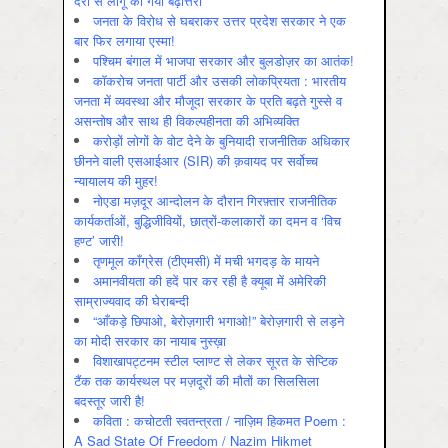
देरी से लागू की गयी बढ़ोत्तरी
जनता के विरोध से घबराकर उत्तर प्रदेश सरकार ने एक
बार फिर लगाया एस्मा!
पश्चिम बंगाल में भाजपा सरकार और बुलडोज़र का आतंक!
कॉकरोच जनता पार्टी और उसकी लोकप्रियता : भारतीय
जनता में व्‍यवस्‍था और मौजूदा सरकार के प्रति बढ़ते गुस्‍से व
असन्‍तोष और साथ ही विकल्‍पहीनता की अभिव्‍यक्ति
करोड़ों लोगों के वोट देने के बुनियादी राजनीतिक अधिकार
छीनने वाली एसआईआर (SIR) की क़वायद पर सर्वोच्च
न्यायालय की मुहर!
नोएडा मज़दूर आन्दोलन के दौरान गिरफ़्तार राजनीतिक
कार्यकर्ताओं, बुद्धिजीवियों, छात्रों-कलाकारों का दमन व ‘विच
हण्ट’ जारी!
तृणमूल काँग्रेस (टीएमसी) में मची भगदड़ के मायने
अमानवीयता की हदें पार कर रही है क्यूबा में अमेरिकी
साम्राज्यवाद की घेराबन्दी
“आँकड़े छिपाओ, बेरोज़गारी भगाओ!” बेरोज़गारी से लड़ने
का मोदी सरकार का नायाब नुस्ख़ा
विशाखापट्टनम स्टील प्लाण्ट से लेकर सूरत के सेप्टिक
टैंक तक कार्यस्थल पर मज़दूरों की मौतों का सिलसिला
बदस्तूर जारी है!
कविता : कचोटती स्वतन्त्रता / नाज़िम हिकमत Poem :
A Sad State Of Freedom / Nazim Hikmet