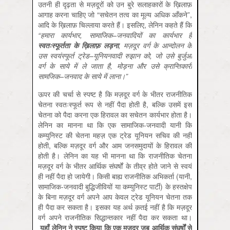
उतनी ही दृढ़ता से मज़दूरों को उन बुरे सलाहकारों के ख़िलाफ़
आगाह करना चाहिए जो “सचेतन तत्व का मूल्य अधिक आँकने”,
आदि के ख़िलाफ़ चिल्लाया करते हैं। इसलिए, लेनिन कहते हैं कि
“
हमारा
कार्यभार
,
सामाजिक
–
जनवादियों
का
कार्यभार
है
स्वतःस्फूर्तता
के
ख़िलाफ़
लड़ना
,
मज़दूर
वर्ग
के
आन्दोलन
के
उस
स्वयंस्फूर्त
ट्रेड
–
यूनियनवादी
रुझान
को
,
जो
उसे
बुर्जुआ
वर्ग
के
साये
में
ले
जाता
है
,
मोड़ना
और
उसे
क्रान्तिकारी
सामजिक
–
जनवाद
के
साये
में
लाना।
”
ऊपर की चर्चा से स्पष्ट है कि मज़दूर वर्ग के भीतर राजनीतिक
चेतना स्वतःस्फूर्त रूप से नहीं पैदा होती है, बल्कि उसमें इस
चेतना को पैदा करना एक हिरावल का सचेतन कार्यभार होता है।
लेनिन का मानना था कि एक सामाजिक-जनवादी यानी कि
कम्युनिस्ट की चेतना महज़ एक ट्रेड यूनियन सचिव की नहीं
होती, बल्कि मज़दूर वर्ग और आम जनसमुदायों के हिरावल की
होती है। लेनिन का यह भी मानना था कि राजनीतिक चेतना
मज़दूर वर्ग के भीतर आर्थिक संघर्षों के तीव्र होते जाने से स्वयं
ही नहीं पैदा हो जायेगी। किसी बाह्य राजनीतिक अभिकर्ता (यानी,
सामाजिक-जनवादी बुद्धिजीवियों या कम्युनिस्ट पार्टी) के हस्तक्षेप
के बिना मज़दूर वर्ग अपने आप केवल ट्रेड यूनियन चेतना तक
ही पैदा कर सकता है। इसका यह अर्थ क़तई नहीं है कि मज़दूर
वर्ग अपने राजनीतिक सिद्धान्तकार नहीं पैदा कर सकता था।
यहाँ
लेनिन
ने
स्पष्ट
किया
कि
एक
मज़दूर
जब
आर्थिक
संघर्षों
से