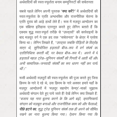
अर्थवादियों की स्वतःस्फूर्तता बनाम कम्युनिस्टों की सचेतनता
सबसे पहले लेनिन अपनी पुस्तक
‘
क्या
करें
?’
में अर्थवादियों की
स्वतःस्फूर्तता के प्रति अन्धभक्ति और राजनीतिक चेतना के
प्रति दुराव को आड़े हाथों लेते हैं। रूस में मज़दूर आन्दोलन का
एक संक्षिप्त इतिहास प्रस्तुत करते हुए लेनिन बताते हैं कि
एकदम शुद्ध स्वतःस्फूर्त तरीक़े से “उपद्रवों” की कार्रवाइयों के
बाद मज़दूर वर्ग ने एक हद तक “सचेतनता” के क्षेत्र में प्रवेश
किया था। लेनिन लिखते हैं,
“
उपद्रव
जबकि
पीड़ितों
के
विद्रोह
मात्र
थे
,
सुनियोजित
हड़तालें
बीज
–
रूप
में
वर्ग
संघर्ष
का
प्रतिनिधित्व
करती
थीं
,
पर
केवल
बीज
–
रूप
में।
अपने
में
ये
हड़तालें
महज़
ट्रेड
–
यूनियन
संघर्षों
की
गिनती
में
आती
थीं
और
अभी
सामाजिक
–
जनवादी
संघर्षों
का
रूप
धारण
नहीं
कर
पायी
थीं।
”
रूसी अर्थवादी मज़दूरों की स्वतःस्फूर्तता की पूजा करते हुए जिस
क़िस्म के नारे दे रहे थे, उस क़िस्म के नारे अक्सर हमारे यहाँ के
मज़दूर आन्दोलनों में ‘मज़दूर सहयोग केन्द्र’-मार्का जुझारू
अर्थवादी संगठन देते हुए पाये जाते हैं! देखें लेनिन क्या लिखते हैं:
“
बजाय
यह
नारा
बुलन्द
करने
के
कि
आगे
बढ़ो
,
क्रान्तिकारी
संगठन
को
मज़बूत
बनाओ
और
राजनीतिक
काम
को
और
फैलाओ
,
पीछे
हटने
का
,
शुद्ध
ट्रेड
यूनियन
संघर्ष
तक
ही
अपने
को
सीमित
रखने
का
नारा
बुलन्द
किया
गया।
ऐलान
किया
गया
कि