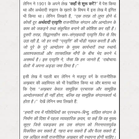
लेनिन ने 1901 के अपने लेख
‘
कहाँ
से
शुरू
करें
?’
में पेश किया
था और अर्थवादी रुझान के ख़तरे के विषय में इस लेख में इंगित
भी किया था। लेनिन लिखते हैं,
“
एक
तरफ़
तो
लुप्त
होने
से
कोसों
दूर
अर्थवादी
प्रवृत्ति
राजनीतिक
संगठन
और
आन्दोलन
के
काम
को
जकड़ने
तथा
संकुचित
बनाने
की
कोशिश
कर
रही
है।
दूसरी
तरफ़
,
सिद्धान्तहीन
सार
–
संग्रहवादी
प्रवृत्ति
फिर
से
सिर
उठा
रही
है
,
जो
हर
नयी
“
प्रवृत्ति
”
की
भोंडी
नक़ल
करती
है
और
जो
पूरे
के
पूरे
आन्दोलन
के
मुख्य
कार्यभारों
तथा
स्थायी
आवश्यकताओं
और
तात्कालिक
माँगों
के
बीच
भेद
करने
में
असमर्थ
है।
इस
प्रवृत्ति
ने
,
जैसा
कि
हम
जानते
हैं
, ‘
राबोचाया
द्येलो
’
में
अपना
अड्डा
जमा
लिया
है।
”
इसी लेख में पहली बार लेनिन ने मज़दूर वर्ग के राजनीतिक
अख़बार की अहमियत को भी रेखांकित किया था और बताया था
कि ऐसा
“
अख़बार
केवल
सामूहिक
प्रचारक
और
सामूहिक
आन्दोलनकर्ता
ही
नहीं
होता
,
बल्कि
वह
सामूहिक
संगठनकर्ता
भी
होता
है।
”
देखें लेनिन क्या लिखते हैं:
“
हमारी
राय
में
गतिविधियों
का
प्रस्थान
–
बिन्दु
,
वांछित
संगठन
के
निर्माण
की
दिशा
में
पहला
व्यावहारिक
क़दम
,
या
कहें
कि
वह
मुख्य
सूत्र
जिसे
पकड़कर
हम
उस
संगठन
को
निरन्तरतापूर्वक
विकसित
कर
सकते
हैं
,
गहरा
बना
सकते
हैं
और
फैला
सकते
हैं
,
एक
अखिल
रूसी
राजनीतिक
अख़बार
की
स्थापना
होनी
चाहिए।