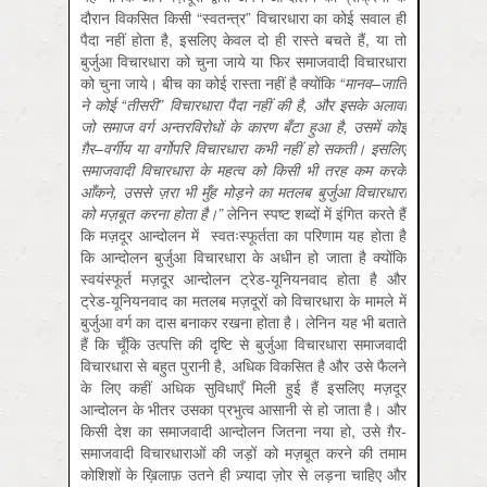
दौरान विकसित किसी “स्वतन्त्र” विचारधारा का कोई सवाल ही
पैदा नहीं होता है, इसलिए केवल दो ही रास्ते बचते हैं, या तो
बुर्जुआ विचारधारा को चुना जाये या फिर समाजवादी विचारधारा
को चुना जाये। बीच का कोई रास्ता नहीं है क्योंकि
“
मानव
–
जाति
ने
कोई
“
तीसरी
”
विचारधारा
पैदा
नहीं
की
है
,
और
इसके
अलावा
जो
समाज
वर्ग
अन्तरविरोधों
के
कारण
बँटा
हुआ
है
,
उसमें
कोई
ग़ैर
–
वर्गीय
या
वर्गोपरि
विचारधारा
कभी
नहीं
हो
सकती।
इसलिए
समाजवादी
विचारधारा
के
महत्व
को
किसी
भी
तरह
कम
करके
आँकने
,
उससे
ज़रा
भी
मुँह
मोड़ने
का
मतलब
बुर्जुआ
विचारधारा
को
मज़बूत
करना
होता
है।
”
लेनिन स्पष्ट शब्दों में इंगित करते हैं
कि मज़दूर आन्दोलन में स्वतःस्फूर्तता का परिणाम यह होता है
कि आन्दोलन बुर्जुआ विचारधारा के अधीन हो जाता है क्योंकि
स्वयंस्फूर्त मज़दूर आन्दोलन ट्रेड-यूनियनवाद होता है और
ट्रेड-यूनियनवाद का मतलब मज़दूरों को विचारधारा के मामले में
बुर्जुआ वर्ग का दास बनाकर रखना होता है। लेनिन यह भी बताते
हैं कि चूँकि उत्पत्ति की दृष्टि से बुर्जुआ विचारधारा समाजवादी
विचारधारा से बहुत पुरानी है, अधिक विकसित है और उसे फैलने
के लिए कहीं अधिक सुविधाएँ मिली हुई हैं इसलिए मज़दूर
आन्दोलन के भीतर उसका प्रभुत्व आसानी से हो जाता है। और
किसी देश का समाजवादी आन्दोलन जितना नया हो, उसे ग़ैर-
समाजवादी विचारधाराओं की जड़ों को मज़बूत करने की तमाम
कोशिशों के ख़िलाफ़ उतने ही ज़्यादा ज़ोर से लड़ना चाहिए और