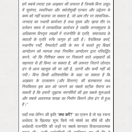
हमें
सबसे
ज़्यादा
एक
अख़बार
की
ज़रूरत
है
जिसके
बिना
उसूल
में
सुसंगत
,
व्यवस्थित
और
सर्वतोमुखी
प्रचार
और
उद्वेलन
के
काम
को
नहीं
चलाया
जा
सकता
है
,
जो
आम
तौर
पर
सामाजिक
–
जनवाद
का
स्थायी
कार्यभार
है
तथा
मुख्य
और
ख़ास
तौर
पर
वर्तमान
समय
में
तात्कालिक
कार्यभार
है
जबकि
जनसमुदाय
के
अधिकतम
विस्तृत
तबक़ों
में
राजनीति
के
प्रति
,
समाजवाद
के
सवालों
के
प्रति
रुचि
जागृत
हो
उठी
है।
वैयक्तिक
कार्य
,
स्थानीय
पर्चों
,
पैम्फलेटों
आदि
के
रूप
में
चलते
हुए
बिखरे
आन्दोलन
को
व्यापक
तथा
नियमित
आन्दोलन
द्वारा
परिवर्द्धित
करने
,
जो
कि
निश्चित
समय
पर
निकलने
वाले
अख़बारों
की
सहायता
से
ही
किया
जा
सकता
है
,
की
ज़रूरत
जितने
ज़ोरदार
ढंग
से
आज
महसूस
की
जा
रही
है
,
उतनी
और
कभी
नहीं
की
गयी।
बिना
किसी
अतिशयोक्ति
के
कहा
जा
सकता
है
कि
अख़बार
के
प्रकाशन
(
और
वितरण
)
की
बारम्बारता
तथा
नियमितता
इस
बात
को
जानने
का
सबसे
सटीक
पैमाना
बन
सकती
है
कि
हमारी
जुझारू
सरगर्मियों
की
इस
सबसे
शुरुआती
और
सबसे
आवश्यक
शाखा
का
निर्माण
कितने
ठोस
ढंग
से
हुआ
है।
”
जहाँ तक लेनिन की कृति
‘
क्या
करें
?’
का प्रश्न है तो यह रचना
अर्थवाद के ख़िलाफ़ शुरू किये गये संघर्ष का शीर्ष थी और
अर्थवादी राजनीति की जड़ों पर सबसे शानदार विचारधारात्मक