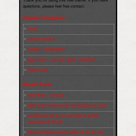
questions, please feel free contact.
Popular Categories
Slider
कारख़ाना इलाक़ों से
फ़ासीवाद / साम्‍प्रदायिकता
बुर्जुआ जनवाद – दमन तंत्र, पुलिस, न्‍यायपालिका
संघर्षरत जनता
Recent Posts
मज़दूर बिगुल – जून 2026
पश्चिम बंगाल में भाजपा सरकार और बुलडोज़र का आतंक!
अमानवीयता की हदें पार कर रही है क्यूबा में अमेरिकी
साम्राज्यवाद की घेराबन्दी
शिक्षा मंत्री धर्मेन्द्र प्रधान के इस्तीफ़े की माँग को लेकर