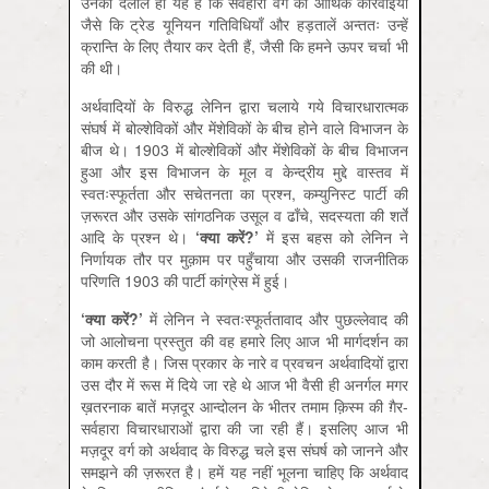
उनकी दलील ही यह है कि सर्वहारा वर्ग की आर्थिक कार्रवाइयाँ
जैसे कि ट्रेड यूनियन गतिविधियाँ और हड़तालें अन्ततः उन्हें
क्रान्ति के लिए तैयार कर देती हैं, जैसी कि हमने ऊपर चर्चा भी
की थी।
अर्थवादियों के विरुद्ध लेनिन द्वारा चलाये गये विचारधारात्मक
संघर्ष में बोल्शेविकों और मेंशेविकों के बीच होने वाले विभाजन के
बीज थे। 1903 में बोल्शेविकों और मेंशेविकों के बीच विभाजन
हुआ और इस विभाजन के मूल व केन्द्रीय मुद्दे वास्तव में
स्वतःस्फूर्तता और सचेतनता का प्रश्न, कम्युनिस्ट पार्टी की
ज़रूरत और उसके सांगठनिक उसूल व ढाँचे, सदस्यता की शर्तें
आदि के प्रश्न थे।
‘
क्या
करें
?’
में इस बहस को लेनिन ने
निर्णायक तौर पर मुक़ाम पर पहुँचाया और उसकी राजनीतिक
परिणति 1903 की पार्टी कांग्रेस में हुई।
‘
क्या
करें
?’
में लेनिन ने स्वतःस्फूर्ततावाद और पुछल्लेवाद की
जो आलोचना प्रस्तुत की वह हमारे लिए आज भी मार्गदर्शन का
काम करती है। जिस प्रकार के नारे व प्रवचन अर्थवादियों द्वारा
उस दौर में रूस में दिये जा रहे थे आज भी वैसी ही अनर्गल मगर
ख़तरनाक बातें मज़दूर आन्दोलन के भीतर तमाम क़िस्म की ग़ैर-
सर्वहारा विचारधाराओं द्वारा की जा रही हैं। इसलिए आज भी
मज़दूर वर्ग को अर्थवाद के विरुद्ध चले इस संघर्ष को जानने और
समझने की ज़रूरत है। हमें यह नहीं भूलना चाहिए कि अर्थवाद