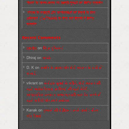
दिल्ली के जन्तर-मन्तर पर छात्रों-युवाओं का विरोध प्रदर्शन
‘नोएडा के मज़दूरों और कार्यकर्ताओं की रिहाई के लिए
अभियान’ (CaRWAN) के बैनर तले दिल्ली में विरोध
प्रदर्शन
Recent Comments
sneha
on
बिगुल पुस्तिकाएँ
Dhiraj
on
सम्पर्क
D. K
on
कश्मीर के हालात और मोदी सरकार के दावों की
सच्चाई
vikrant
on
कर्नाटक चुनावों के नतीजे, मोदी सरकार की
बढ़ती अलोकप्रियता, फ़ासिस्टों की बढ़ती बेचैनी,
साम्प्रदायिक उन्माद व अन्धराष्ट्रवादी लहर पैदा करने की
बढ़ती साज़िशें और हमारे कार्यभार
Kanak
on
पुस्‍तकों की पीडीएफ : कार्ल मार्क्‍स : जीवन
और शिक्षाएं