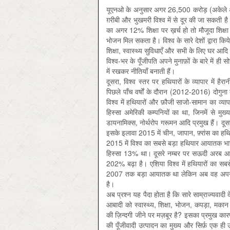
यूएनओ के अनुसार अगर 26,500 करोड़ (अकेले अमेरि
ग़रीबी और भुखमरी विश्व में से दूर की जा सकती ह
का अगर 12% शिक्षा पर ख़र्च हो तो मौजूदा शिक्ष
भोजन मिल सकता है। विश्व के सारे देशों द्वारा किये जा
शिक्षा, स्वास्थ्य सुविधाएँ और सभी के लिए घर आद
विश्व-भर के पूँजीपति अपने मुनाफ़ों के बारे में ही
में रखकर नीतियाँ बनाती हैं।
दूसरा, विश्व स्तर पर हथियारों के व्यापार में हैर
पिछले पाँच वर्षों के दौरान (2012-2016) दोगुना ब
विश्व में हथियारों और फ़ौजी साजो-सामान का 
हिस्सा अमेरिकी कम्पनियों का था, जिनमें से मु
डायनामिक्स, नोर्थरोप गरूमन आदि प्रमुख हैं। दूसर
इसके इलावा 2015 में चीन, जापान, फ़्रांस का हथिय
2015 में विश्व का सबसे बड़ा हथियार आयातक भ
हिस्सा 13% था। दूसरे नम्बर पर सऊदी अरब आता
202% बढ़ा है। एशिया विश्व में हथियारों का सबस
2007 तक बड़ा आयातक था लेकिन अब वह अपने घरेल
है।
अब प्रश्न यह पैदा होता है कि सारे साम्राज्यवादी
आबादी को स्वास्थ्य, शिक्षा, भोजन, कपड़ा, मकान
की ज़िन्दगी जीने पर मज़बूर है? इसका प्रमुख कारण
की पूँजीवादी उत्पादन का मुख्य और सिर्फ़ एक ही उद