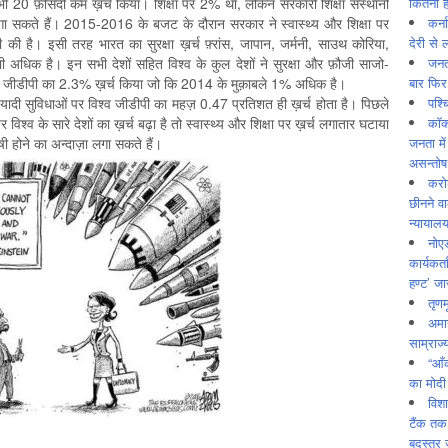
कितनी ह
ी 20 फ़ीसदी कम ख़र्च किया। शिक्षा पर 2% था, लेकिन सरकारी शिक्षा संस्थानों
कर्न
गा सकते हैं। 2015-2016 के बजट के दौरान सरकार ने स्वास्थ्य और शिक्षा पर
देरी से 
की है। इसी तरह भारत का सुरक्षा ख़र्च फ़्रांस, जापान, जर्मनी, साउथ कोरिया,
जनत
ं भी अधिक है। इन सभी देशों सहित विश्व के कुल देशों ने सुरक्षा और फ़ौजी साजो-
बार फिर
 जीडीपी का 2.3% ख़र्च किया जो कि 2014 के मुक़ाबले 1% अधिक है।
पश्
नियादी सुविधाओं पर विश्व जीडीपी का महज़ 0.47 प्रतिशत ही ख़र्च होता है। पिछले
कॉक
र विश्व के सारे देशों का ख़र्च बढ़ा है तो स्वास्थ्य और शिक्षा पर ख़र्च लगातार घटाया
जनता में
षी होने का अन्दाज़ा लगा सकते हैं।
असन्‍तो
करोड
छीनने व
न्यायाल
नोए
कार्यकर्
हण्ट’ जा
तृणम
अमान
साम्राज्
“आँ
का मोदी
विशा
टैंक तक
बदस्तूर 