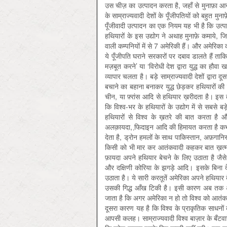
उस चीज़ का उत्पादन करता है, जहाँ से मुनाफ़ा आना
के साम्राज्यवादी देशों के पूँजीपतियों को बहुत मुन
पूँजीवादी उत्पादन का एक नियम यह भी है कि उत्पा
हथियारों के इस उद्योग ने अथाह मुनाफ़े कमाये, 
वाली कम्पनियों में से 7 अमेरिकी हैं। और अमेरिका 
ये पूँजीपति घराने सरकारों पर दबाव डालते हैं ताकि
मज़बूत करने’ या ‘विरोधी देश द्वारा युद्ध का हौवा
व्यापार चलता है। बड़े साम्राज्यवादी देशों द्वारा द
बचाने का बहाना बनाकर युद्ध छेड़कर हथियारों 
चीन, या फ़्रांस आदि से हथियार ख़रीदता है। इस त
कि विश्व-भर के हथियारों के उद्योग में से सबसे ब
हथियारों से विश्व के ख़तरे की बात करता है 
अलक़ायदा, फि़दाइन आदि की हिमायत करता है कभी 
देता है, ड्रोन हमलों के साथ पाकिस्तान, अफ़गानिस्
किसी को भी मार कर आतंकवादी कहकर बात ख़त्म कर
फ़ायदा अपने हथियार बेचने के लिए उठाता है जै
और दक्षिणी कोरिया के झगड़े आदि। इसके बिना देश
उठाता है। ये सारी करतूतें अमेरिका अपने हथियार 
उसकी गिद्ध आँख टिकी है। इसी कारण अब तक अमेरि
जाता है कि अगर अमेरिका न हो तो विश्व को आतंकव
दूसरा कारण यह है कि विश्व के प्राकृतिक साधनों 
आपसी कलह। साम्राज्यवादी विश्व बाज़ार के बँटवारे