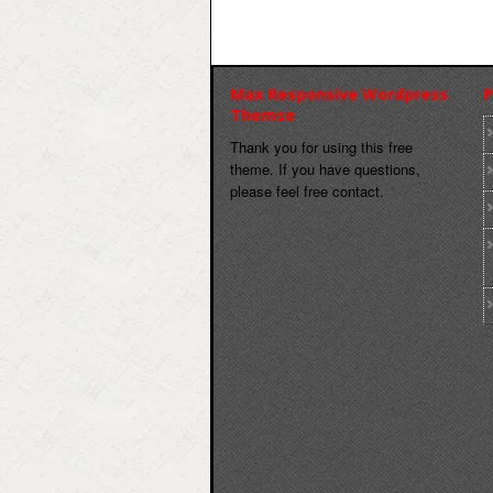
Max Responsive Wordpress
P
Themse
Thank you for using this free
theme. If you have questions,
please feel free contact.