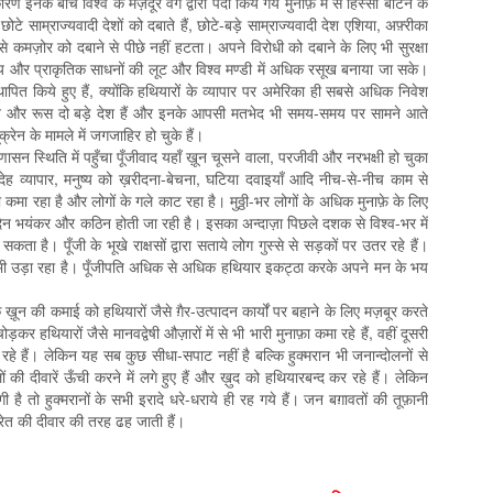
नके बीच विश्व के मज़दूर वर्ग द्वारा पैदा किये गये मुनाफ़े में से हिस्सा बाँटने के
ोटे साम्राज्यवादी देशों को दबाते हैं, छोटे-बड़े साम्राज्यवादी देश एशिया, अफ़्रीका
 से कमज़ोर को दबाने से पीछे नहीं हटता। अपने विरोधी को दबाने के लिए भी सुरक्षा
वीय और प्राकृतिक साधनों की लूट और विश्व मण्डी में अधिक रसूख बनाया जा सके।
स्थापित किये हुए हैं, क्योंकि हथियारों के व्यापार पर अमेरिका ही सबसे अधिक निवेश
ीन और रूस दो बड़े देश हैं और इनके आपसी मतभेद भी समय-समय पर सामने आते
रेन के मामले में जगजाहिर हो चुके हैं।
 स्थिति में पहुँचा पूँजीवाद यहाँ ख़ून चूसने वाला, परजीवी और नरभक्षी हो चुका
ं, देह व्यापार, मनुष्य को ख़रीदना-बेचना, घटिया दवाइयाँ आदि नीच-से-नीच काम से
नाफ़ा कमा रहा है और लोगों के गले काट रहा है। मुठ्ठी-भर लोगों के अधिक मुनाफ़े के लिए
दिन भयंकर और कठिन होती जा रही है। इसका अन्दाज़ा पिछले दशक से विश्व-भर में
सकता है। पूँजी के भूखे राक्षसों द्वारा सताये लोग गुस्से से सड़कों पर उतर रहे हैं।
द भी उड़ा रहा है। पूँजीपति अधिक से अधिक हथियार इकट्ठा करके अपने मन के भय
 ख़ून की कमाई को हथियारों जैसे ग़ैर-उत्पादन कार्यों पर बहाने के लिए मज़बूर करते
र हथियारों जैसे मानवद्वेषी औज़ारों में से भी भारी मुनाफ़ा कमा रहे हैं, वहीं दूसरी
 रहे हैं। लेकिन यह सब कुछ सीधा-सपाट नहीं है बल्कि हुक्मरान भी जनान्दोलनों से
की दीवारें ऊँची करने में लगे हुए हैं और ख़ुद को हथियारबन्द कर रहे हैं। लेकिन
तो हुक्मरानों के सभी इरादे धरे-धराये ही रह गये हैं। जन बग़ावतों की तूफ़ानी
ाँ रेत की दीवार की तरह ढह जाती हैं।