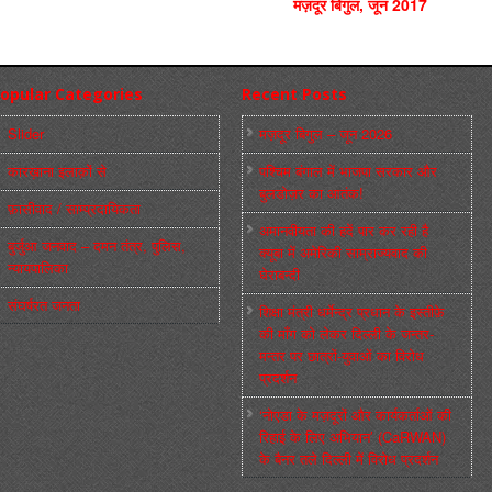
मज़दूर बिगुल, जून 2017
opular Categories
Recent Posts
Slider
मज़दूर बिगुल – जून 2026
कारख़ाना इलाक़ों से
पश्चिम बंगाल में भाजपा सरकार और
बुलडोज़र का आतंक!
फ़ासीवाद / साम्‍प्रदायिकता
अमानवीयता की हदें पार कर रही है
बुर्जुआ जनवाद – दमन तंत्र, पुलिस,
क्यूबा में अमेरिकी साम्राज्यवाद की
न्‍यायपालिका
घेराबन्दी
संघर्षरत जनता
शिक्षा मंत्री धर्मेन्द्र प्रधान के इस्तीफ़े
की माँग को लेकर दिल्ली के जन्तर-
मन्तर पर छात्रों-युवाओं का विरोध
प्रदर्शन
‘नोएडा के मज़दूरों और कार्यकर्ताओं की
रिहाई के लिए अभियान’ (CaRWAN)
के बैनर तले दिल्ली में विरोध प्रदर्शन