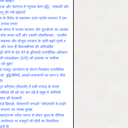
ोनी चाहिए?
ाटक और तेलंगाना में न्यूनतम वेतन वृद्धि : नाकाफ़ी और
लागू की गयी बढ़ोत्तरी
ा के विरोध से घबराकर उत्तर प्रदेश सरकार ने एक
 लगाया एस्मा!
चिम बंगाल में भाजपा सरकार और बुलडोज़र का आतंक!
रोच जनता पार्टी और उसकी लोकप्रियता : भारतीय
 व्‍यवस्‍था और मौजूदा सरकार के प्रति बढ़ते गुस्‍से व
ष और साथ ही विकल्‍पहीनता की अभिव्‍यक्ति
़ों लोगों के वोट देने के बुनियादी राजनीतिक अधिकार
ाली एसआईआर (SIR) की क़वायद पर सर्वोच्च
य की मुहर!
डा मज़दूर आन्दोलन के दौरान गिरफ़्तार राजनीतिक
ताओं, बुद्धिजीवियों, छात्रों-कलाकारों का दमन व ‘विच
री!
ूल काँग्रेस (टीएमसी) में मची भगदड़ के मायने
वीयता की हदें पार कर रही है क्यूबा में अमेरिकी
यवाद की घेराबन्दी
कड़े छिपाओ, बेरोज़गारी भगाओ!” बेरोज़गारी से लड़ने
 सरकार का नायाब नुस्ख़ा
खापट्टनम स्टील प्लाण्ट से लेकर सूरत के सेप्टिक
 कार्यस्थल पर मज़दूरों की मौतों का सिलसिला
जारी है!