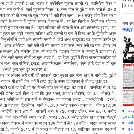
 आधी आबादी 2.50 डॉलर में प्रतिदिन गुज़ारा करती है), प्रतिदिन विश्व में
Catego
में चले जाते हैं, जहाँ प्रत्येक मिनट 15 बच्चे मौत के मुँह में चले जाते हैं, 86.3
़ लोगों को तो दो वक़्त का पूरा भोजन भी नहीं मिल पाता, 160 करोड़ लोग विश्व भर में
ारों के व्यापार में मुनाफ़ा कमाने में व्यस्त हैं। हर देश किसी न किसी नये हथियार
नया अं
्रवादी गुणगान कर रहा है। “इस हथियार की खोज से देश और ताक़तवर हुआ”, “इस
मज़दूर
 मुल्क़ बना बड़ी परमाणु शक्ति” आदि जुमलों के रूप में विश्व-भर के पूँजीपति अपने
के लिए लोगों में जहाँ आम सहमति बनाते हैं, वहाँ अन्ध-राष्ट्रवाद का गुणगान करके इन
ं। अगर अमेरिका “सारे बमों की माँ” बनाता है तो रूस “सारे बमों का बाप” तैयार कर
िक साधनों और मानवीय श्रम को जहाँ ग़ैर-पैदाकार पैदावार में फ़ालतू में खपा रहा है,
े-भाले मासूम लोगों का ख़ून बहाते हैं। दो विश्व युद्धों में विश्व साम्राज्यवादियों की
र मध्य-पूरब सीरिया, इराक़, अफ़गानिस्तान, सोमालिया, यमन आदि देशों में जो ख़ून
 है, इसकी कुछ चुने हुए उदाहरण हैं।
पर लगभग सारे देशों की सरकारों द्वारा सुरक्षा और सैन्य ख़र्च में भारी वृद्धि हुई है
पार भी इन्हीं पाँच वर्षों में ठण्डे युद्ध के समय के व्यापार से भी बढ़ चुका है।
 बढ़ते ख़र्च को देखें तो यह पिछले पाँच वर्षों में बहुत बढ़ गया है। अमेरिका ने 2015
की डॉलर ख़र्च किये हैं जो कि कुल घरेलू उत्पाद (जीडीपी) का 3.3 फ़ीसदी है।
ार अमेरिका के इस ख़र्च में पैण्टागन का “काला बजट” , “काण्टीजेंसी”, इराक़,
़े जायें तो यह एक ट्रिलीयन (यानी 10,000 करोड़ डॉलर) बनता है। चीन 21,500
बारह
 उसकी जीडीपी का 1.9% है। साऊदी अरब 8,720 करोड़ डॉलर, रूस 6,640 करोड़
इसका ज़ि
, चौथे और पाँचवें नम्बर पर हैं। भारत 5,360 करोड़ डॉलर ख़र्च करके मिल्ट्री
क्यो
जबकि मानव विकास में भारत का स्थान 186 देशों में से 136 वाँ है। भारत अपनी सकल
एक इ
करता है, जबकि 2015 में ही भारत ने जीडीपी का 1.3 प्रतिशत स्वास्थ्य पर ख़र्च