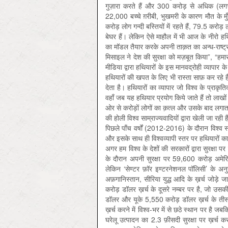
गुज़ारा करते हैं और 300 करोड़ से अधिक (लगभग
22,000 बच्चे ग़रीबी, भुखमरी के कारण मौत के मुँह 
करोड़ लोग गन्दी बस्तियों में रहते हैं, 79.5 करोड
बेघर हैं। लेकिन ऐसे माहौल में भी आज के नीरो हथिय
का मॉडल तैयार करके अपनी ताक़त का अन्ध-राष्ट
मिसाइल ने देश की सुरक्षा को मज़बूत किया”, “हमारा
मीडिया द्वारा हथियारों के इस मानवद्रोही व्यापार 
हथियारों की खपत के लिए भी रास्ता साफ़ कर रहे है
देता है। हथियारों का व्यापार जो विश्व के प्राकृत
वहाँ जब यह हथियार प्रयोग किये जाते हैं तो लाखों भोल
ओर से करोड़ों लोगों का क़त्ल और उसके बाद लगाता
की होली विश्व साम्राज्यवादियों द्वारा खेली जा रही
पिछले पाँच वर्षों (2012-2016) के दौरान विश्व स्तर 
और इसके साथ ही विश्वव्यापी स्तर पर हथियारों का व्या
अगर हम विश्व के देशों की सरकारों द्वारा सुरक्षा पर
के दौरान अपनी सुरक्षा पर 59,600 करोड़ अमेरि
लेकिन ‘सेण्टर फ़ॉर इण्टरनेशनल पॉलिसी’ के अनुस
अफ़गानिस्तान, सीरिया युद्ध आदि के ख़र्च जोड
करोड़ डॉलर ख़र्च के दूसरे नम्बर पर है, जो
डॉलर और यूके 5,550 करोड़ डॉलर ख़र्च के तीसरे
ख़र्च करने में विश्व-भर में से छठे स्थान पर है 
घरेलू उत्पादन का 2.3 फ़ीसदी सुरक्षा पर ख़र्च 