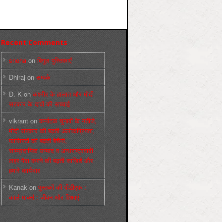
Recent Comments
sneha
on
बिगुल पुस्तिकाएँ
Dhiraj
on
सम्पर्क
D. K
on
कश्मीर के हालात और मोदी
सरकार के दावों की सच्चाई
vikrant
on
कर्नाटक चुनावों के नतीजे,
मोदी सरकार की बढ़ती अलोकप्रियता,
फ़ासिस्टों की बढ़ती बेचैनी,
साम्प्रदायिक उन्माद व अन्धराष्ट्रवादी
लहर पैदा करने की बढ़ती साज़िशें और
हमारे कार्यभार
Kanak
on
पुस्‍तकों की पीडीएफ :
कार्ल मार्क्‍स : जीवन और शिक्षाएं