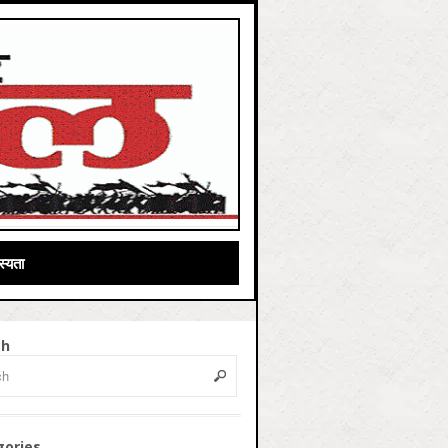
्यता
ch
gories