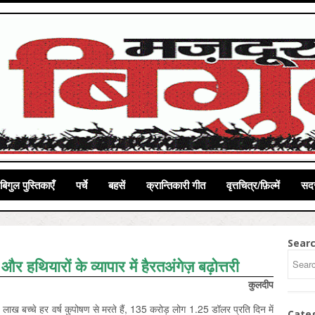
बिगुल पुस्तिकाएँ
पर्चे
बहसें
क्रान्तिकारी गीत
वृत्तचित्र/फ़िल्में
सदस
Sear
 और हथियारों के व्यापार में हैरतअंगेज़ बढ़ोत्तरी
कुलदीप
 लाख बच्चे हर वर्ष कुपोषण से मरते हैं, 135 करोड़ लोग 1.25 डॉलर प्रति दिन में
Cate