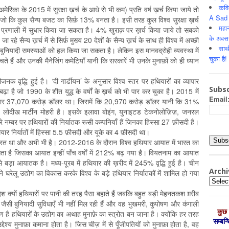
कवि
का के 2015 में सुरक्षा ख़र्च के आधे से भी कम) प्रति वर्ष ख़र्च किया जाये तो
A Sad 
ै जो कि कुल सैन्य बजट का सिर्फ़ 13% बनता है। इसी तरह कुल विश्व सुरक्षा ख़र्च
महान
ा प्रणाली में सुधार किया जा सकता है। 4% खुराक़ पर ख़र्च किया जाये तो सबको
के अवस
 रहे सैन्य ख़र्च में से सिर्फ़ मुख्य 20 देशों के सैन्य ख़र्च के साथ ही विश्व में अच्छी
साथ
ि बुनियादी समस्याओं को हल किया जा सकता है। लेकिन इस मानवद्रोही व्यवस्था में
चुका है!
 सोचते हैं और उनकी मैनेजिंग कमेटियाँ यानी कि सरकारें भी उनके मुनाफ़ों को ही ध्यान
ानीजनक वृद्धि हुई है। ‘दी गार्डीयन’ के अनुसार विश्व स्तर पर हथियारों का व्यापार
Subsc
ढ़ा है जो 1990 के शीत युद्ध के वर्षों के ख़र्च को भी पार कर चुका है। 2015 में
Email
व्यापार 37,070 करोड़ डॉलर था। जिसमें कि 20,970 करोड़ डॉलर यानी कि 31%
ख्य लोदीख मार्टीन मोहरी है। इसके इलावा बोइंग, युनाइटड टेकनोलोज़िज़, जनरल
े नम्बर पर हथियारों की निर्यातक रूसी कम्पनियाँ हैं जिनका हिस्सा 27 फ़ीसदी है।
ार निर्यातों में हिस्सा 5.5 फ़ीसदी और यूके का 4 फ़ीसदी था।
ारत था और अभी भी है। 2012-2016 के दौरान विश्व हथियार आयात में भारत का
 है जिसका आयात इन्हीं पाँच वर्षों में 212% बढ़ गया है। वियतनाम का आयात
े बड़ा आयातक है। मध्य-पूरब में हथियार की ख़रीद में 245% वृद्धि हुई है। चीन
Archi
ू उद्योग का विकास करके विश्व के बड़े हथियार निर्यातकों में शामिल हो गया
Archiv
 देश क्यों हथियारों पर पानी की तरह पैसा बहाते हैं जबकि बहुत बड़ी मेहनतकश ग़रीब
 जैसी बुनियादी सुविधाएँ भी नहीं मिल रही हैं और वह भुखमरी, कुपोषण और कंगाली
कुछ 
 है हथियारों के उद्योग का अथाह मुनाफ़े का स्त्रोत बन जाना है। क्योंकि हर तरह
सम्‍बन
्देश्य मुनाफ़ा कमाना होता है। जिस चीज़ में से पूँजीपतियों को मुनाफ़ा होता है, वह