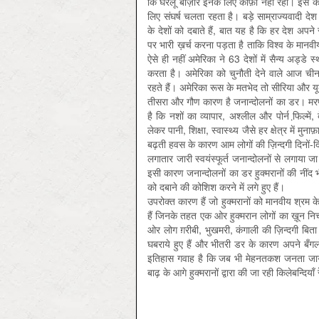
कि घरेलू बाज़ार इनके लिए काफ़ी नहीं रही। इस कारण इ
लिए संघर्ष चलता रहता है। बड़े साम्राज्यवादी देश छ
के देशों को दबाते हैं, बात यह है कि हर देश अपने
पर भारी ख़र्च करना पड़ता है ताकि विश्व के मान
ऐसे ही नहीं अमेरिका ने 63 देशों में सैन्य अड्डे 
करता है। अमेरिका को चुनौती देने वाले आज च
रहते हैं। अमेरिका रूस के मतभेद तो सीरिया और यूक्
तीसरा और गौण कारण है जनान्दोलनों का डर। मरणासन
है कि नशों का व्यापार, अश्लील और पोर्न फि़ल्मे
लेकर पानी, शिक्षा, स्वास्थ्य जैसे हर क्षेत्र में मु
बढ़ती हवस के कारण आम लोगों की ज़िन्दगी दिनों-
लगातार जारी स्वयंस्फूर्त जनान्दोलनों से लगाया जा 
इसी कारण जनान्दोलनों का डर हुक्मरानों की नीं
को दबाने की कोशिश करने में लगे हुए हैं।
उपरोक्त कारण हैं जो हुक्मरानों को मानवीय श्रम के
हैं जिनके तहत एक ओर हुक्मरान लोगों का ख़ून निचोड़क
ओर लोग ग़रीबी, भुखमरी, कंगाली की ज़िन्दगी बिता
घबराये हुए हैं और भीतरी डर के कारण अपने बँगलों 
इतिहास गवाह है कि जब भी मेहनतकश जनता जागी है 
बाढ़ के आगे हुक्मरानों द्वारा की जा रही किलेबन्दिय