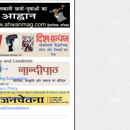
s and Condition
ut us
cing/Subscription
vacy Policy
pping/Delivery Policy
und/Cancellations