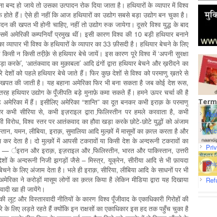
 बन्द हो जाये तो उसका उत्पादन रोक दिया जाता है। हथियारों के व्यापार में विश्व
ाफ़े होते हैं। ऐसे ही नहीं कि आज हथियारों का उद्योग सबसे बड़ा उद्योग बन चुका है।
दन की खपत भी होनी चाहिए, नहीं तो उद्योग रुक जायेगा। दूसरे विश्व युद्ध के बाद
जिसमें अमेरिकी कम्पनियाँ प्रमुख थीं। इसी कारण विश्व की 10 बड़ी हथियार बनाने
का व्यापार भी विश्व के हथियारों के व्यापार का 33 फ़ीसदी है। हथियार बेचने के लिए
 किसी न किसी तरी़क़े से हथियार बेचे जायें। इस कारण पूरे विश्व में ‘अपनी सुरक्षा
 खड़ा करके’, ‘आतंकवाद का मुक़ाबला’ आदि ढंगों द्वारा हथियार बेचने और ख़रीदने का
ूसरे देशों को पहले हथियार बेचे जाते हैं। फिर कुछ देशों से विश्व को परमाणु ख़तरे से
की खपत की जाती है। यह बहाना अमेरिका फिर भी बना सकता है जब कोई देश रूस,
रह हथियार उद्योग के पूँजीपति बड़े मुनाफ़े कमा सकते हैं। हमने ऊपर चर्चा की है
ड़े अमेरिका में हैं। इसीलिए अमेरिका “शान्ति” का दूत बनकर कभी इराक़ के परमाणु
Term
और कभी सीरिया से, कभी इज़राइल द्वारा फि़लिस्तीन पर हमले करवाता है, कभी
Abo
विरोध, विश्व स्तर पर आतंकवाद का हौवा खड़ा करके छोटे-छोटे युद्धों को अंजाम
तान, यमन, लीबिया, इराक़, सुमालिया आदि मुल्क़ों में मासूमों का क़त्ल करता है और
Pri
 देता है। दो मुल्क़ों में आपसी टकरावों या किसी देश के अन्दरूनी टकरावों का
Pri
से — र्इरान और इराक़, इज़राइल और फि़लिस्तीन, भारत और पाकिस्तान, उत्तरी
ों के अन्दरूनी निजी झगड़ों जैसे – मिस्त्र, यूक्रेन, सीरीया आदि से भी फ़ायदा
Shi
बेचने के लिए अंजाम देता है। भले ही इराक़, सीरिया, लीबिया आदि के साधनों पर भी
का ने करोड़ों मासूम लोगों का क़त्ल किया है लेकिन मीडिया द्वारा यह दिखाया
Ref
ादी खा ही जायेंगे।
की लूट और विस्तारवादी नीतियों के कारण विश्व पूँजीवाद के एकाधिकारी गिरोहों की
 के लिए लड़ते रहते हैं क्योंकि इन राक्षसों का एकाधिकार इस हद तक पहुँच चुका है