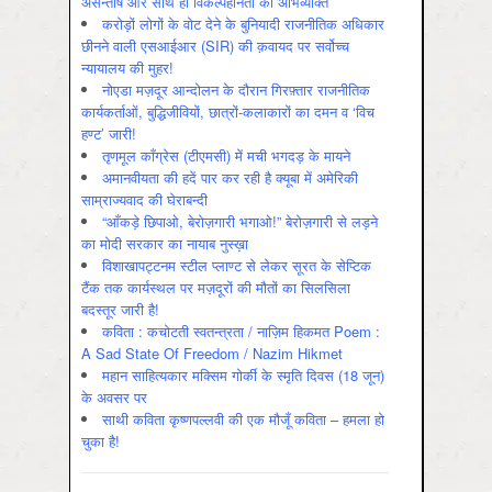
असन्‍तोष और साथ ही विकल्‍पहीनता की अभिव्‍यक्ति
करोड़ों लोगों के वोट देने के बुनियादी राजनीतिक अधिकार
छीनने वाली एसआईआर (SIR) की क़वायद पर सर्वोच्च
न्यायालय की मुहर!
नोएडा मज़दूर आन्दोलन के दौरान गिरफ़्तार राजनीतिक
कार्यकर्ताओं, बुद्धिजीवियों, छात्रों-कलाकारों का दमन व ‘विच
हण्ट’ जारी!
तृणमूल काँग्रेस (टीएमसी) में मची भगदड़ के मायने
अमानवीयता की हदें पार कर रही है क्यूबा में अमेरिकी
साम्राज्यवाद की घेराबन्दी
“आँकड़े छिपाओ, बेरोज़गारी भगाओ!” बेरोज़गारी से लड़ने
का मोदी सरकार का नायाब नुस्ख़ा
विशाखापट्टनम स्टील प्लाण्ट से लेकर सूरत के सेप्टिक
टैंक तक कार्यस्थल पर मज़दूरों की मौतों का सिलसिला
बदस्तूर जारी है!
कविता : कचोटती स्वतन्त्रता / नाज़िम हिकमत Poem :
A Sad State Of Freedom / Nazim Hikmet
महान साहित्यकार मक्सिम गोर्की के स्मृति दिवस (18 जून)
के अवसर पर
साथी कविता कृष्णपल्लवी की एक मौजूँ कविता – हमला हो
चुका है!