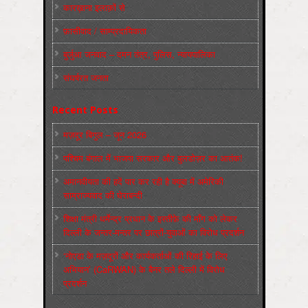
कारख़ाना इलाक़ों से
फ़ासीवाद / साम्‍प्रदायिकता
बुर्जुआ जनवाद – दमन तंत्र, पुलिस, न्‍यायपालिका
संघर्षरत जनता
Recent Posts
मज़दूर बिगुल – जून 2026
पश्चिम बंगाल में भाजपा सरकार और बुलडोज़र का आतंक!
अमानवीयता की हदें पार कर रही है क्यूबा में अमेरिकी
साम्राज्यवाद की घेराबन्दी
शिक्षा मंत्री धर्मेन्द्र प्रधान के इस्तीफ़े की माँग को लेकर
दिल्ली के जन्तर-मन्तर पर छात्रों-युवाओं का विरोध प्रदर्शन
‘नोएडा के मज़दूरों और कार्यकर्ताओं की रिहाई के लिए
अभियान’ (CaRWAN) के बैनर तले दिल्ली में विरोध
प्रदर्शन