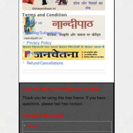
Terms and Condition
About us
Pricing/Subscription
Privacy Policy
Shipping/Delivery Policy
Refund/Cancellations
Max Responsive Wordpress Themse
Thank you for using this free theme. If you have
questions, please feel free contact.
Popular Categories
Slider