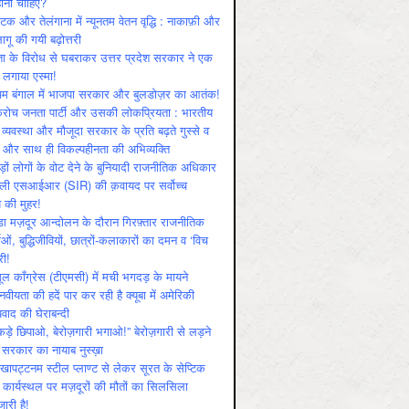
ोनी चाहिए?
ाटक और तेलंगाना में न्यूनतम वेतन वृद्धि : नाकाफ़ी और
लागू की गयी बढ़ोत्तरी
ा के विरोध से घबराकर उत्तर प्रदेश सरकार ने एक
 लगाया एस्मा!
चिम बंगाल में भाजपा सरकार और बुलडोज़र का आतंक!
रोच जनता पार्टी और उसकी लोकप्रियता : भारतीय
 व्‍यवस्‍था और मौजूदा सरकार के प्रति बढ़ते गुस्‍से व
ष और साथ ही विकल्‍पहीनता की अभिव्‍यक्ति
़ों लोगों के वोट देने के बुनियादी राजनीतिक अधिकार
ाली एसआईआर (SIR) की क़वायद पर सर्वोच्च
य की मुहर!
डा मज़दूर आन्दोलन के दौरान गिरफ़्तार राजनीतिक
ताओं, बुद्धिजीवियों, छात्रों-कलाकारों का दमन व ‘विच
री!
ूल काँग्रेस (टीएमसी) में मची भगदड़ के मायने
वीयता की हदें पार कर रही है क्यूबा में अमेरिकी
यवाद की घेराबन्दी
कड़े छिपाओ, बेरोज़गारी भगाओ!” बेरोज़गारी से लड़ने
 सरकार का नायाब नुस्ख़ा
खापट्टनम स्टील प्लाण्ट से लेकर सूरत के सेप्टिक
 कार्यस्थल पर मज़दूरों की मौतों का सिलसिला
जारी है!