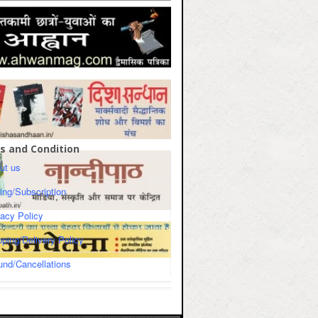
s and Condition
ut us
cing/Subscription
vacy Policy
pping/Delivery Policy
und/Cancellations