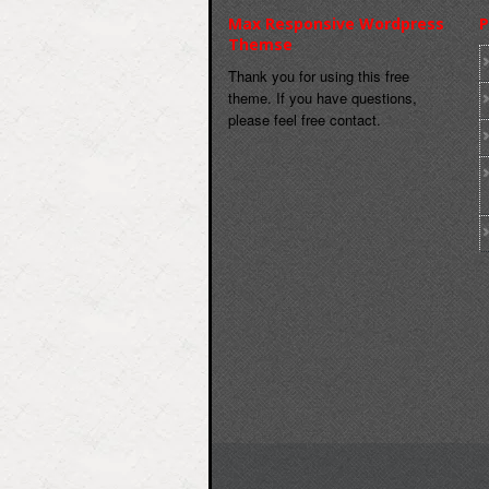
Max Responsive Wordpress
P
Themse
Thank you for using this free
theme. If you have questions,
please feel free contact.