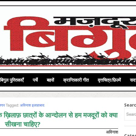
बिगुल पुस्तिकाएँ
पर्चे
बहसें
क्रान्तिकारी गीत
वृत्तचित्र/फ़िल्में
सदस
Sear
़गार
Tagged:
अविनाश इलाहाबाद
 ख़िलाफ़ छात्रों के आन्दोलन से हम मजदूरों को क्या
सीखना चाहिए?
अविनाश
Cate