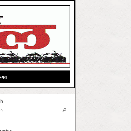
्यता
ch
gories