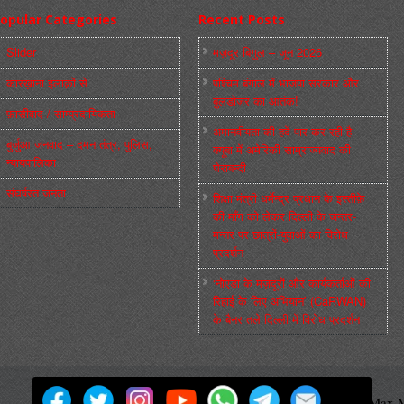
opular Categories
Recent Posts
Slider
मज़दूर बिगुल – जून 2026
कारख़ाना इलाक़ों से
पश्चिम बंगाल में भाजपा सरकार और
बुलडोज़र का आतंक!
फ़ासीवाद / साम्‍प्रदायिकता
अमानवीयता की हदें पार कर रही है
बुर्जुआ जनवाद – दमन तंत्र, पुलिस,
क्यूबा में अमेरिकी साम्राज्यवाद की
न्‍यायपालिका
घेराबन्दी
संघर्षरत जनता
शिक्षा मंत्री धर्मेन्द्र प्रधान के इस्तीफ़े
की माँग को लेकर दिल्ली के जन्तर-
मन्तर पर छात्रों-युवाओं का विरोध
प्रदर्शन
‘नोएडा के मज़दूरों और कार्यकर्ताओं की
रिहाई के लिए अभियान’ (CaRWAN)
के बैनर तले दिल्ली में विरोध प्रदर्शन
मज़दूर बिगुल
Powered by
WordPress
Max M