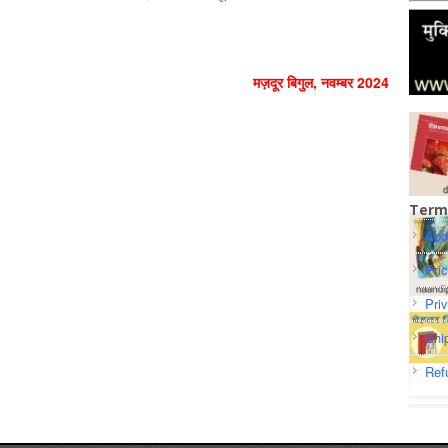
मज़दूर बिगुल, नवम्‍बर 2024
Term
Abo
Pri
Pri
Shi
Ref