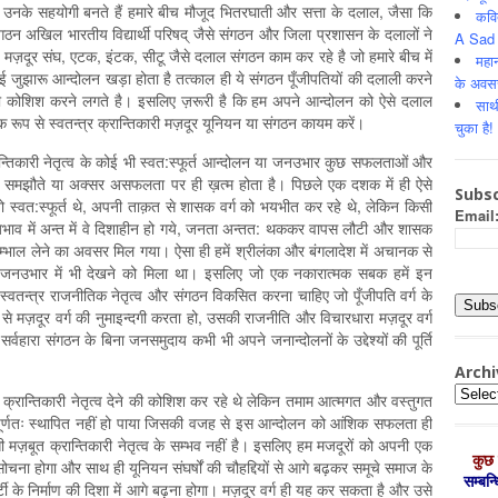
े उनके सहयोगी बनते हैं हमारे बीच मौजूद भितरघाती और सत्ता के दलाल, जैसा कि
कवि
ंगठन अखिल भारतीय विद्यार्थी परिषद् जैसे संगठन और जिला प्रशासन के दलालों ने
A Sad 
मज़दूर संघ, एटक, इंटक, सीटू जैसे दलाल संगठन काम कर रहे है जो हमारे बीच में
महान
 कोई जुझारू आन्दोलन खड़ा होता है तत्काल ही ये संगठन पूँजीपतियों की दलाली करने
के अवस
ी कोशिश करने लगते है। इसलिए ज़रूरी है कि हम अपने आन्दोलन को ऐसे दलाल
साथ
तिक रूप से स्वतन्त्र क्रान्तिकारी मज़दूर यूनियन या संगठन कायम करें।
चुका है!
्तिकारी नेतृत्व के कोई भी स्वत:स्फूर्त आन्दोलन या जनउभार कुछ सफलताओं और
िसी समझौते या अक्सर असफलता पर ही ख़त्म होता है। पिछले एक दशक में ही ऐसे
Subsc
, जो स्वत:स्फूर्त थे, अपनी ताक़त से शासक वर्ग को भयभीत कर रहे थे, लेकिन किसी
Email
के अभाव में अन्त में वे दिशाहीन हो गये, जनता अन्तत: थककर वापस लौटी और शासक
्भाल लेने का अवसर मिल गया। ऐसा ही हमें श्रीलंका और बंगलादेश में अचानक से
ब जनउभार में भी देखने को मिला था। इसलिए जो एक नकारात्मक सबक हमें इन
स्वतन्त्र राजनीतिक नेतृत्व और संगठन विकसित करना चाहिए जो पूँजीपति वर्ग के
प से मज़दूर वर्ग की नुमाइन्दगी करता हो, उसकी राजनीति और विचारधारा मज़दूर वर्ग
्वहारा संगठन के बिना जनसमुदाय कभी भी अपने जनान्दोलनों के उद्देश्यों की पूर्ति
Archi
Archiv
 क्रान्तिकारी नेतृत्व देने की कोशिश कर रहे थे लेकिन तमाम आत्मगत और वस्तुगत
्व पूर्णतः स्थापित नहीं हो पाया जिसकी वजह से इस आन्दोलन को आंशिक सफलता ही
ज़बूत क्रान्तिकारी नेतृत्व के सम्भव नहीं है। इसलिए हम मजदूरों को अपनी एक
कुछ 
 सोचना होगा और साथ ही यूनियन संघर्षों की चौहद्दियों से आगे बढ़कर समूचे समाज के
सम्‍बन
र्टी के निर्माण की दिशा में आगे बढ़ना होगा। मज़दूर वर्ग ही यह कर सकता है और उसे