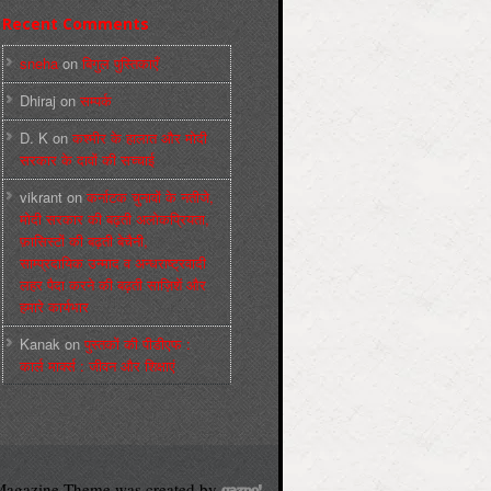
Recent Comments
sneha
on
बिगुल पुस्तिकाएँ
Dhiraj
on
सम्पर्क
D. K
on
कश्मीर के हालात और मोदी
सरकार के दावों की सच्चाई
vikrant
on
कर्नाटक चुनावों के नतीजे,
मोदी सरकार की बढ़ती अलोकप्रियता,
फ़ासिस्टों की बढ़ती बेचैनी,
साम्प्रदायिक उन्माद व अन्धराष्ट्रवादी
लहर पैदा करने की बढ़ती साज़िशें और
हमारे कार्यभार
Kanak
on
पुस्‍तकों की पीडीएफ :
कार्ल मार्क्‍स : जीवन और शिक्षाएं
agazine Theme was created by