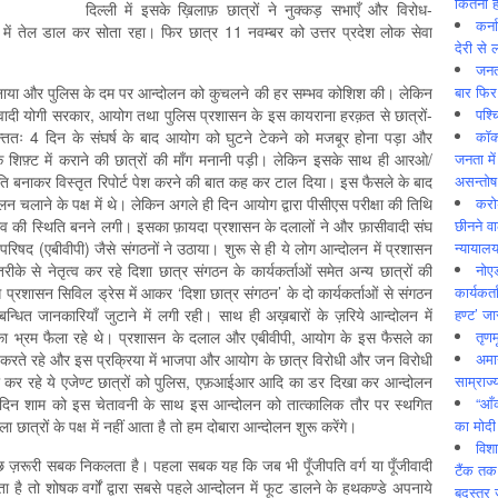
कितनी ह
दिल्ली में इसके ख़िलाफ़ छात्रों ने नुक्कड़ सभाएँ और विरोध-
कर्न
ें तेल डाल कर सोता रहा। फिर छात्र 11 नवम्बर को उत्तर प्रदेश लोक सेवा
देरी से 
जनत
बार फिर
अपनाया और पुलिस के दम पर आन्दोलन को कुचलने की हर सम्भव कोशिश की। लेकिन
पश्
ी योगी सरकार, आयोग तथा पुलिस प्रशासन के इस कायराना हरक़त से छात्रों-
कॉक
ततः 4 दिन के संघर्ष के बाद आयोग को घुटने टेकने को मजबूर होना पड़ा और
जनता में
एक शिफ़्ट में कराने की छात्रों की माँग मनानी पड़ी। लेकिन इसके साथ ही आरओ/
असन्‍तो
मिति बनाकर विस्तृत रिपोर्ट पेश करने की बात कह कर टाल दिया। इस फैसले के बाद
करोड
लाने के पक्ष में थे। लेकिन अगले ही दिन आयोग द्वारा पीसीएस परीक्षा की तिथि
छीनने व
ाव की स्थिति बनने लगी। इसका फ़ायदा प्रशासन के दलालों ने और फ़ासीवादी संघ
न्यायाल
परिषद (एबीवीपी) जैसे संगठनों ने उठाया। शुरू से ही ये लोग आन्दोलन में प्रशासन
नोए
े से नेतृत्व कर रहे दिशा छात्र संगठन के कार्यकर्ताओं समेत अन्य छात्रों की
कार्यकर्
प्रशासन सिविल ड्रेस में आकर ‘दिशा छात्र संगठन’ के दो कार्यकर्ताओं से संगठन
हण्ट’ जा
्बन्धित जानकारियाँ जुटाने में लगी रही। साथ ही अख़बारों के ज़रिये आन्दोलन में
तृणम
का भ्रम फैला रहे थे। प्रशासन के दलाल और एबीवीपी, आयोग के इस फैसले का
अमान
श करते रहे और इस प्रक्रिया में भाजपा और आयोग के छात्र विरोधी और जन विरोधी
साम्राज्
लाली कर रहे ये एजेण्ट छात्रों को पुलिस, एफ़आईआर आदि का डर दिखा कर आन्दोलन
“आँ
ें दिन शाम को इस चेतावनी के साथ इस आन्दोलन को तात्कालिक तौर पर स्थगित
का मोदी
ात्रों के पक्ष में नहीं आता है तो हम दोबारा आन्दोलन शुरू करेंगे।
विशा
ुछ ज़रूरी सबक निकलता है। पहला सबक यह कि जब भी पूँजीपति वर्ग या पूँजीवादी
टैंक तक
ै तो शोषक वर्गों द्वारा सबसे पहले आन्दोलन में फूट डालने के हथकण्डे अपनाये
बदस्तूर 