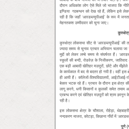
दौरान अधिकांश लोग ऐसे मिले जो भाजपा कि नीतिय
इण्डिया गठबन्धन को देख रहे हैं, लेकिन इसे ल
रही है कि जहाँ ‘आरडब्ल्यूपीआई’ के रूप में जनत
मेहनतकश उम्मीदवार को चुना जाए।
कुरुक्ष
कुरुक्षेत्र लोकसभा सीट से ‘आरडब्ल्यूपीआई’ क
ज़्यादा समय से चुनाव प्रचार अभियान चलाया जा रहा 
मुद्दों को लेकर लम्बे समय से संघर्षरत हैं। ‘आरडब
स्कूलों की बन्दी, रोडवेज़ के निजीकरण, जातिवा
एक बड़ी आबादी खेतिहर मज़दूरों, छोटे और मँझो
के कार्यकाल में बद से बदतर हो गयी है। वहीं इस क्षे
ही आयी हैं। कॉलेजों-विश्वविद्यालयों, आईटीआई-
बेकार भटक रहे हैं। प्रचार के दौरान इस क्षेत्र 
लागू करने, धनी किसानों व कुलकों समेत तमाम अ
प्रबन्ध करने एवं खेतिहर मज़दूरों को श्रम क़ानून क
रही है।
इस लोकसभा क्षेत्र के चौशाला, रोहेड़ा, थेहबाहर
नन्दकरण माजरा, कोटड़ा, किछाना गाँवों में ‘आरडब्ल
पुणे 