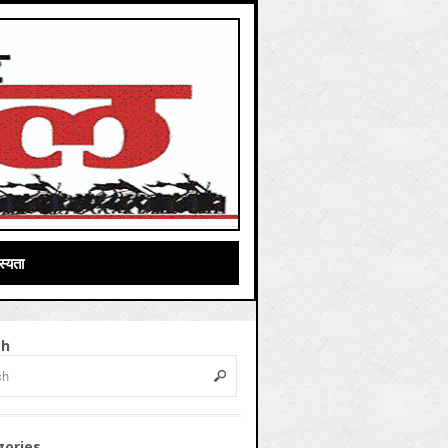
्यता
ch
gories