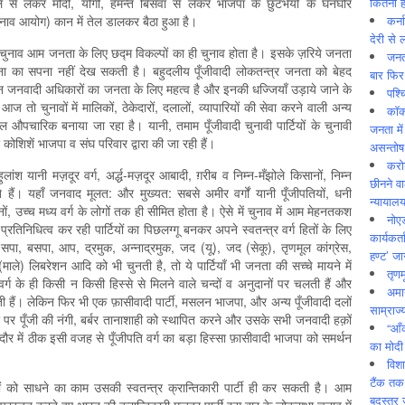
कितनी ह
े से लेकर मोदी, योगी, हेमन्त बिसवा से लेकर भाजपा के छुटभैयों के घनघोर
कर्न
 चुनाव आयोग) कान में तेल डालकर बैठा हुआ है।
देरी से 
 चुनाव आम जनता के लिए छद्म विकल्पों का ही चुनाव होता है। इसके ज़रिये जनता
जनत
पना का सपना नहीं देख सकती है। बहुदलीय पूँजीवादी लोकतन्त्र जनता को बेहद
बार फिर
 जनवादी अधिकारों का जनता के लिए महत्व है और इनकी धज्जियाँ उड़ाये जाने के
पश्
 तो चुनावों में मालिकों, ठेकेदारों, दलालों, व्यापारियों की सेवा करने वाली अन्य
कॉक
 केवल औपचारिक बनाया जा रहा है। यानी, तमाम पूँजीवादी चुनावी पार्टियों के चुनावी
जनता में
कोशिशें भाजपा व संघ परिवार द्वारा की जा रही हैं।
असन्‍तो
करोड
ंश यानी मज़दूर वर्ग, अर्द्ध-मज़दूर आबादी, ग़रीब व निम्न-मँझोले किसानों, निम्न
छीनने व
ेते हैं। यहाँ जनवाद मूलत: और मुख्यत: सबसे अमीर वर्गों यानी पूँजीपतियों, धनी
न्यायाल
सानों, उच्च मध्य वर्ग के लोगों तक ही सीमित होता है। ऐसे में चुनाव में आम मेहनतकश
नोए
तिनिधित्व कर रही पार्टियों का पिछलग्गू बनकर अपने स्वतन्त्र वर्ग हितों के लिए
कार्यकर्
सपा, बसपा, आप, द्रमुक, अन्नाद्रमुक, जद (यू), जद (सेकू), तृणमूल कांग्रेस,
हण्ट’ जा
ाले) लिबरेशन आदि को भी चुनती है, तो ये पार्टियाँ भी जनता की सच्चे मायने में
तृणम
 वर्ग के ही किसी न किसी हिस्से से मिलने वाले चन्दों व अनुदानों पर चलती हैं और
अमान
रती हैं। लेकिन फिर भी एक फ़ासीवादी पार्टी, मसलन भाजपा, और अन्य पूँजीवादी दलों
साम्राज्
पर पूँजी की नंगी, बर्बर तानाशाही को स्थापित करने और उसके सभी जनवादी हक़ों
“आँ
र में ठीक इसी वजह से पूँजीपति वर्ग का बड़ा हिस्सा फ़ासीवादी भाजपा को समर्थन
का मोदी
विशा
टैंक तक
को साधने का काम उसकी स्वतन्त्र क्रान्तिकारी पार्टी ही कर सकती है। आम
बदस्तूर 