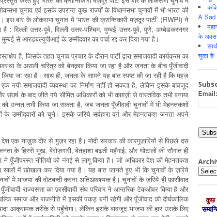
्रस्तुत करते हुए भारत की क्रान्तिकारी मज़दूर पार्टी इस बार के लोकसभा चुनाव में
कवि
कसभा चुनाव एवं इसके उपरान्त कुछ राज्यों के विधानसभा चुनावों में भी भारत की
A Sad 
ी थी। इस बार के लोकसभा चुनाव में ‘भारत की क्रान्तिकारी मज़दूर पार्टी’ (RWPI) ने
महान
ै : दिल्ली उत्तर-पूर्व, दिल्ली उत्तर-पश्चिम, मुम्बई उत्तर-पूर्व, पुणे, अम्बेडकरनगर
के अवस
ूर्व मुम्बई से आरडबल्यूपीआई के उम्मीदवार का पर्चा रद्द कर दिया गया है।
साथ
चुका है!
्षेप है, जिसके तहत चुनाव प्रचार के दौरान पार्टी द्वारा समाजवादी कार्यक्रम का
 व्यवस्था के असली चरित्र को बेनक़ाब किया जा रहा है और जनता के बीच पूँजीवादी
जागर किया जा रहा है। साथ ही, जनता के सामने यह बात स्पष्ट की जा रही है कि महज़
Subsc
 और एक नयी समाजवादी व्यवस्था का निर्माण नहीं हो सकता है, लेकिन इसके बावजूद
Email
यों और संघर्ष के बाद जीते गये सीमित अधिकारों को भी काग़ज़ी से वास्तविक तभी बनाया
 को उन्नत तभी किया जा सकता है, जब जनता पूँजीवादी चुनावों में भी मेहनतकशों
र्टी के उम्मीदवारों को चुने। इसके ज़रिये सर्वहारा वर्ग और मेहनतकश जनता अपने
ज देश एक नाज़ुक दौर से गुज़र रहा है। मोदी सरकार की कारगुज़ारियों से पिछले दस
 जनता के हिस्से भूख, बेरोज़गारी, बेतहाशा बढ़ती महँगाई, और घोटालों की सौगात ही
ा ने पूँजीपरस्त नीतियों को नंगई से लागू किया है। जो अधिकार देश की मेहनतकश
Archi
सालों में खोखला कर दिया गया है। यह बात जानते हुए भी कि चुनावों के ज़रिये
Archiv
ावों में भाजपा की वोटबन्दी करना अतिआवश्यक है। चुनावों के ज़रिये ही फ़ासीवाद
 पूँजीवादी राज्यसत्ता का फ़ासीवादी संघ परिवार ने आन्तरिक टेकओवर किया है और
 बल्कि समाज और राजनीति में इसकी पकड़ बनी रहेगी और पूँजीवाद की दीर्घकालिक
कुछ 
ी ज़्यादा आक्रामक तरीके से पहुँचेगा। लेकिन इसके बावजूद भाजपा की हार उसके लिए
सम्‍बन