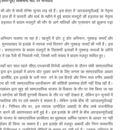
 (उत्तर-पूर्व) लोकसभा सीट पर भागीदारी
ी ओर से साथी योगेश चुनाव लड़ रहे हैं। इस क्षेत्र में ‘आरडब्ल्यूपीआई’ के नेतृत्व
भी हाल ही में फ़रवरी और मार्च के महीने में हुई बादाम मजदूरों की हड़ताल का नेतृत्व
 हड़ताल में बादाम मज़दूरों की माँग के आगे मालिकों और प्रशासन को झुकना पड़ा
चार अभियान चलाया जा रहा है। खजूरी में डोर टू डोर अभियान, नुक्कड़ सभाएँ और
्तफ़ाबाद के इलाक़े में व्यापक पर्चा वितरण और नुक्कड़ सभाएँ की गयी हैं। इस
ै। करावलनगर के बादाम मज़दूरों के रिहाशयी इलाक़ों में नुक्कड़ सभाओं के ज़रिये
में एक रैली भी निकाली गयी, जिसमें भारी संख्या में बादाम मज़दूर शामिल हुए।
, जहाँ चार साल पहले सीएए-एनआरसी विरोधी आन्दोलन के दौरान संघी साम्प्रदायिक
 द्वारा इन इलाक़ों में अपना वोट पुख़्ता करने के लिए जनता का साम्प्रदायिक आधार
ालाँकि, इस इलाक़े के धनी मध्य वर्ग के एक हिस्से और निम्न मध्य वर्गीय आबादी
्वारा की गयी साम्प्रदायिक ध्रुवीकरण की कोशिशें क़ामयाब होती नहीं दिख रही है।
गठबंधन द्वारा ख़ुद को साम्प्रदायिक भाजपा के विकल्प के तौर पर पेश किया जा रहा
ांग्रेस को किसी दूरगामी विकल्प के तौर पर नहीं देखता है, लेकिन इन चुनावों में
तात्कालिक तौर पर उसे समर्थन दे सकता है। लेकिन उनके बीच भी ‘आरडब्ल्यूपीआई’
ली है। निश्चित तौर पर, इस व्यापक उत्पीडि़त आबादी के बीच लम्बे राजनीतिक
 संगठित करने की आवश्यकता बनी हुई है। इस इलाक़े के लोगों के बीच आरडबल्यूपीआई
 कि भाजपा के साम्प्रदायिक फ़ासीवाद का मुक़ाबला धार्मिक पहचान के आधार पर नहीं
होकर ही किया जा सकता है। इस इलाक़े की मज़दूर आबादी और निम्न मध्यवर्गीय
पूँजीपरस्त व जनविरोधी नीतियों के कारण वह नंगी हुई है। प्रचार अभियान के