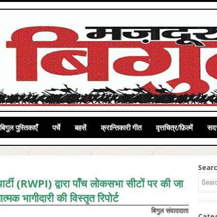
बिगुल पुस्तिकाएँ
पर्चे
बहसें
क्रान्तिकारी गीत
वृत्तचित्र/फ़िल्में
सदस
Sear
पार्टी (RWPI) द्वारा पाँच लोकसभा सीटों पर की जा
्मक भागीदारी की विस्तृत रिपोर्ट
बिगुल
संवाददाता
Cate