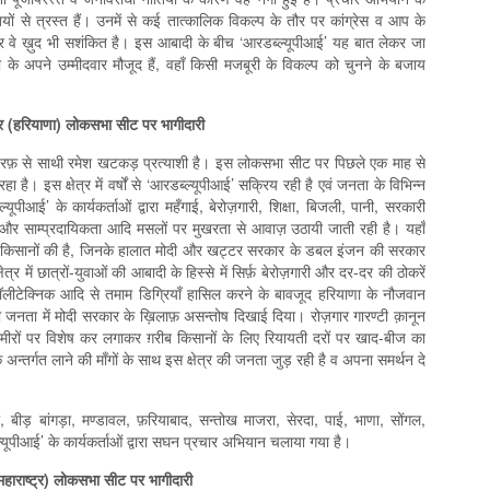
ों से त्रस्त हैं। उनमें से कई तात्कालिक विकल्प के तौर पर कांग्रेस व आप के
ेकर वे ख़ुद भी सशंकित है। इस आबादी के बीच ‘आरडब्ल्यूपीआई’ यह बात लेकर जा
ा के अपने उम्मीदवार मौजूद हैं, वहाँ किसी मजबूरी के विकल्प को चुनने के बजाय
ेत्र (हरियाणा) लोकसभा सीट पर भागीदारी
ी तरफ़ से साथी रमेश खटकड़ प्रत्याशी है। इस लोकसभा सीट पर पिछले एक माह से
है। इस क्षेत्र में वर्षों से ‘आरडब्ल्यूपीआई’ सक्रिय रही है एवं जनता के विभिन्न
्ल्यूपीआई’ के कार्यकर्ताओं द्वारा महँगाई, बेरोज़गारी, शिक्षा, बिजली, पानी, सरकारी
द और साम्प्रदायिकता आदि मसलों पर मुखरता से आवाज़ उठायी जाती रही है। यहाँ
ले किसानों की है, जिनके हालात मोदी और खट्टर सरकार के डबल इंजन की सरकार
त्र में छात्रों-युवाओं की आबादी के हिस्से में सिर्फ़ बेरोज़गारी और दर-दर की ठोकरें
पॉलीटेक्निक आदि से तमाम डिग्रियाँ हासिल करने के बावजूद हरियाणा के नौजवान
की जनता में मोदी सरकार के ख़िलाफ़ असन्तोष दिखाई दिया। रोज़गार गारण्टी क़ानून
मीरों पर विशेष कर लगाकर ग़रीब किसानों के लिए रियायती दरों पर खाद-बीज का
े अन्तर्गत लाने की माँगों के साथ इस क्षेत्र की जनता जुड़ रही है व अपना समर्थन दे
ी, बीड़ बांगड़ा, मण्डावल, फ़रियाबाद, सन्तोख माजरा, सेरदा, पाई, भाणा, सोंगल,
्यूपीआई’ के कार्यकर्ताओं द्वारा सघन प्रचार अभियान चलाया गया है।
(महाराष्ट्र) लोकसभा सीट पर भागीदारी