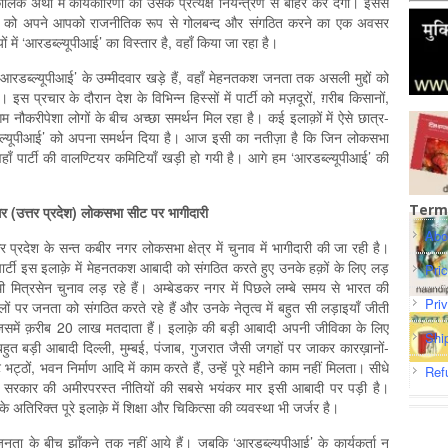
 अर्थों में कार्यकारिणी को उसके प्रत्यक्ष नियन्त्रण से बाहर कर देगी। इससे
नता को अपने आपको राजनीतिक रूप से गोलबन्द और संगठित करने का एक अवसर
में ‘आरडब्ल्यूपीआई’ का विस्तार है, वहाँ किया जा रहा है।
 ‘आरडब्ल्यूपीआई’ के उम्मीदवार खड़े हैं, वहाँ मेहनतकश जनता तक असली मुद्दों को
इस प्रचार के दौरान देश के विभिन्न हिस्सों में पार्टी को मज़दूरों, ग़रीब किसानों,
म नौकरीपेशा लोगों के बीच अच्छा समर्थन मिल रहा है। कई इलाक़ों में ऐसे छात्र-
 ‘आरडब्ल्यूपीआई’ को अपना समर्थन दिया है। आज इसी का नतीज़ा है कि जिन लोकसभा
वहाँ पार्टी की वालण्टियर कमिटियाँ खड़ी हो गयी है। आगे हम ‘आरडब्ल्यूपीआई’ की
Term
र (उत्तर प्रदेश) लोकसभा सीट पर भागीदारी
Abo
तर प्रदेश के सन्त कबीर नगर लोकसभा क्षेत्र में चुनाव में भागीदारी की जा रही है।
र्टी इस इलाक़े में मेहनतकश आबादी को संगठित करते हुए उनके हक़ों के लिए लड़
Pri
ी मित्रसेन चुनाव लड़ रहे हैं। अम्बेडकर नगर में पिछले लम्बे समय से भारत की
Pri
 सवालों पर जनता को संगठित करते रहे हैं और उनके नेतृत्व में बहुत सी लड़ाइयाँ जीती
ै जिसमें क़रीब 20 लाख मतदाता हैं। इलाक़े की बड़ी आबादी अपनी जीविका के लिए
Shi
े बहुत बड़ी आबादी दिल्ली, मुम्बई, पंजाब, गुजरात जैसी जगहों पर जाकर कारख़ानों-
भट्ठों, भवन निर्माण आदि में काम करते हैं, उन्हें पूरे महीने काम नहीं मिलता। सीधे
Ref
। मोदी सरकार की अमीरपरस्त नीतियों की सबसे भयंकर मार इसी आबादी पर पड़ी है।
 अतिरिक्त पूरे इलाक़े में शिक्षा और चिकित्सा की व्यवस्था भी जर्जर है।
जनता के बीच झाँकने तक नहीं आये हैं। जबकि ‘आरडब्ल्यूपीआई’ के कार्यकर्ता न