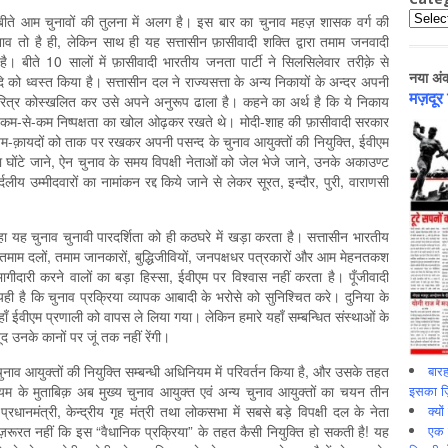
Catego
े आम चुनावों की तुलना में अलग है। इस बार का चुनाव महज़ शासक वर्ग की
नाव तो है ही, लेकिन साथ ही यह सत्तासीन फ़ासीवादी शक्ति द्वारा तमाम जनवादी
ै। बीते 10 सालों में फ़ासीवादी भारतीय जनता पार्टी ने सिलसिलेवार तरीक़े से
नया अं
ि को ध्वस्त किया है। सत्तासीन दल ने राज्यसत्ता के अन्य निकायों के अन्दर अपनी
मज़दूर
रित्र कोस्खलित कर उसे अपने अनुरूप ढाला है। कहने का अर्थ है कि ये निकाय
किन कम-से-कम निष्पक्षता का खोल ओढ़कर रखते थे। मोदी-शाह की फ़ासीवादी सरकार
ियम-क़ायदों को ताक पर रखकर अपनी पसन्द के चुनाव आयुक्तों की नियुक्ति, ईवीएम
ा घोंटे जाने, ऐन चुनाव के समय विपक्षी नेताओं को जेल भेजे जाने, उनके अकाउण्ट
र्दलीय उम्मीदवारों का नामांकन रद्द किये जाने से लेकर सूरत, इन्दौर, पुरी, वाराणसी
हा यह चुनाव चुनावी पारदर्शिता को ही कठघरे में खड़ा करता है। सत्तासीन भारतीय
े तमाम दलों, तमाम जानकारों, बुद्धिजीवियों, जनपक्षधर पत्रकारों और आम मेहनतकश
भागीदारी करने वालों का बड़ा हिस्सा, ईवीएम पर विश्वास नहीं करता है। पूँजीवादी
यही है कि चुनाव प्रक्रिया व्यापक आबादी के भरोसे को सुनिश्चित करे। दुनिया के
 वहाँ ईवीएम प्रणाली को वापस ले लिया गया। लेकिन हमारे यहाँ सम्बन्धित संस्थाओं के
द उनके कानों पर जूं तक नहीं रेंगी।
बारह
नाव आयुक्तों की नियुक्ति सम्बन्धी अधिनियम में परिवर्तन किया है, और उसके तहत
इसका ज़ि
ियम के मुताबिक़ अब मुख्य चुनाव आयुक्त एवं अन्य चुनाव आयुक्तों का चयन तीन
क्यो
रधानमंत्री, केन्द्रीय गृह मंत्री तथा लोकसभा में सबसे बड़े विपक्षी दल के नेता
एक इ
रूरत नहीं कि इस “वैधानिक प्रक्रिया” के तहत कैसी नियुक्ति हो सकती है! यह