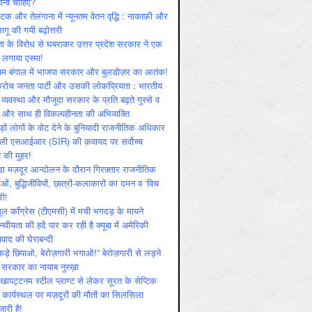
ोनी चाहिए?
ाटक और तेलंगाना में न्यूनतम वेतन वृद्धि : नाकाफ़ी और
लागू की गयी बढ़ोत्तरी
ा के विरोध से घबराकर उत्तर प्रदेश सरकार ने एक
 लगाया एस्मा!
चिम बंगाल में भाजपा सरकार और बुलडोज़र का आतंक!
रोच जनता पार्टी और उसकी लोकप्रियता : भारतीय
 व्‍यवस्‍था और मौजूदा सरकार के प्रति बढ़ते गुस्‍से व
ष और साथ ही विकल्‍पहीनता की अभिव्‍यक्ति
़ों लोगों के वोट देने के बुनियादी राजनीतिक अधिकार
ाली एसआईआर (SIR) की क़वायद पर सर्वोच्च
य की मुहर!
डा मज़दूर आन्दोलन के दौरान गिरफ़्तार राजनीतिक
ताओं, बुद्धिजीवियों, छात्रों-कलाकारों का दमन व ‘विच
री!
ूल काँग्रेस (टीएमसी) में मची भगदड़ के मायने
वीयता की हदें पार कर रही है क्यूबा में अमेरिकी
यवाद की घेराबन्दी
कड़े छिपाओ, बेरोज़गारी भगाओ!” बेरोज़गारी से लड़ने
 सरकार का नायाब नुस्ख़ा
खापट्टनम स्टील प्लाण्ट से लेकर सूरत के सेप्टिक
 कार्यस्थल पर मज़दूरों की मौतों का सिलसिला
जारी है!