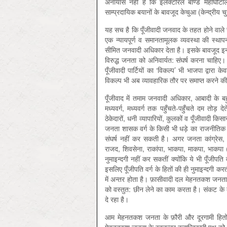
अनायास नहीं है कि इलेक्टोरल बॉण्ड महाघोटाल
साम्प्रदायिक बयानों के बावजूद केचुआ (केन्द्रीय
यह सच है कि पूँजीवादी जनवाद के तहत होने वाले
एक न्यायपूर्ण व समानतामूलक व्यवस्था की स्था
सीमित जनवादी अधिकार देता है। इसके बावजूद इन
विरुद्ध जनता को अनिवार्यत: संघर्ष करना चाहिए। आज
पूँजीवादी पार्टियों का ‘विकल्प’ भी भाजपा द्वारा
विकल्प भी अब व्यावहारिक तौर पर समाप्त करने की 
पूँजीवाद में तमाम जनवादी अधिकार, आबादी के बहुला
मध्यवर्ग, मध्यवर्ग तक पहुँचते-पहुँचते दम तोड़ द
ठेकेदारों, धनी व्यापारियों, कुलकों व पूँजीवादी कि
जनता शासक वर्ग के किसी भी धड़े का राजनीतिक प्र
संघर्ष नहीं कर सकती है। अगर जनता कांग्रेस, 
राजद, शिवसेना, राकांपा, भाकपा, माकपा, भाकपा (म
नुमाइन्दगी नहीं कर सकतीं क्योंकि ये भी पूँजीपति
इसलिए पूँजीपति वर्ग के हितों की ही नुमाइन्दगी क
में अन्तर होता है। फ़ासीवादी दल मेहनतकश जनता 
को वस्तुत: छीन लेने का काम करता है। संकट के दौ
दे रहा है।
आम मेहनतकश जनता के फ़ौरी और दूरगामी हितों 