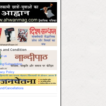
s and Condition
ut us
cing/Subscription
vacy Policy
pping/Delivery Policy
und/Cancellations