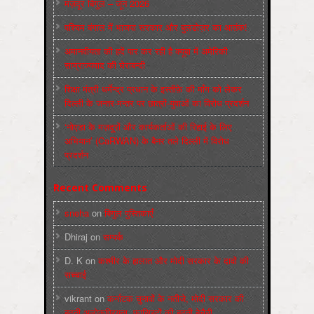
मज़दूर बिगुल – जून 2026
पश्चिम बंगाल में भाजपा सरकार और बुलडोज़र का आतंक!
अमानवीयता की हदें पार कर रही है क्यूबा में अमेरिकी
साम्राज्यवाद की घेराबन्दी
शिक्षा मंत्री धर्मेन्द्र प्रधान के इस्तीफ़े की माँग को लेकर
दिल्ली के जन्तर-मन्तर पर छात्रों-युवाओं का विरोध प्रदर्शन
‘नोएडा के मज़दूरों और कार्यकर्ताओं की रिहाई के लिए
अभियान’ (CaRWAN) के बैनर तले दिल्ली में विरोध
प्रदर्शन
Recent Comments
sneha
on
बिगुल पुस्तिकाएँ
Dhiraj
on
सम्पर्क
D. K
on
कश्मीर के हालात और मोदी सरकार के दावों की
सच्चाई
vikrant
on
कर्नाटक चुनावों के नतीजे, मोदी सरकार की
बढ़ती अलोकप्रियता, फ़ासिस्टों की बढ़ती बेचैनी,