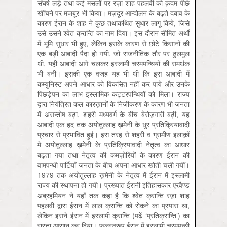
संघर्ष लड़े तथा कई मसलों पर रज़ा शाह पहलवी को क़दम पीछे
खींचने पर मजबूर भी किया। मज़दूर आन्दोलन के बढ़ते दबाव के
कारण ईरान के शाह ने कुछ तथाकथित सुधार लागू किये, जिसे
उसे उसने श्वेत क्रान्ति का नाम दिया। इस दौरान सीमित अर्थों
में भूमि सुधार भी हुए, लेकिन इसके कारण से छोटे किसानों की
एक बड़ी आबादी पैदा हो गयी, जो राजनीतिक तौर पर ढुलमुल
थी, यही आबादी आगे चलकर इस्लामी चरमपन्थियों की समर्थक
भी बनी। इसकी एक वजह यह भी थी कि इस आबादी में
कम्युनिस्ट अपने आधार को विकसित नहीं कर पाये और उनके
पिछड़ेपन का लाभ इस्लामिक कट्टरपन्थियों को मिला। राज्य
द्वारा नियंत्रित कल-कारख़ानों के निजीकरण के कारण भी जनता
में असन्तोष बढ़ा, शहरी मध्यवर्ग के बीच बेरोज़गारी बढ़ी, यह
आबादी एक हद तक अयोतुल्लाह ख़मेनी के धुर प्रतिक्रियावादी
प्रचार से प्रभावित हुई। इस तरह से शहरी व ग्रामीण इलाक़ों
मे अयोतुल्लाह ख़मेनी के प्रतिक्रियावादी नेतृत्व का आधार
बढ़ता गया तथा नेतृत्व की कमज़ोरियों के कारण ईरान की
वामपन्थी पार्टियाँ जनता के बीच अपना आधार खोती चली गयीं।
1979 तक अयोतुल्लाह ख़मेनी के नेतृत्व में ईरान में इस्लामी
राज्य की स्थापना हो गयी। प्रख्यात ईरानी इतिहासकार एरवैण्ड
अब्रहमियन ने यहाँ तक कहा है कि श्वेत क्रान्ति रज़ा शाह
पहलवी द्वारा ईरान में लाल क्रान्ति को रोकने का प्रयास था,
लेकिन इसने ईरान में इस्लामी क्रान्ति (पढ़ें ‘प्रतिक्रान्ति’) का
रास्ता आसान कर दिया। फलस्वरूप ईरान में इस्लामी चरमपन्थी