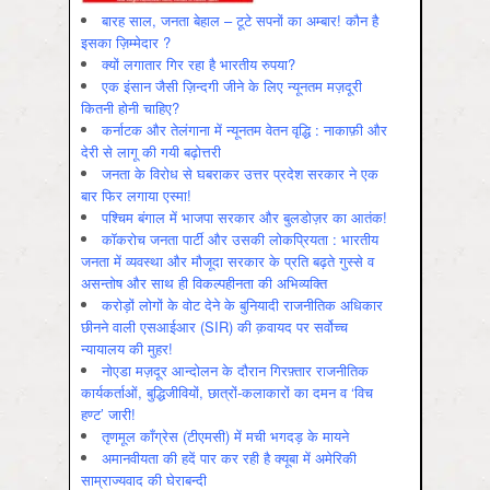
बारह साल, जनता बेहाल – टूटे सपनों का अम्बार! कौन है
इसका ज़िम्मेदार ?
क्यों लगातार गिर रहा है भारतीय रुपया?
एक इंसान जैसी ज़िन्दगी जीने के लिए न्यूनतम मज़दूरी
कितनी होनी चाहिए?
कर्नाटक और तेलंगाना में न्यूनतम वेतन वृद्धि : नाकाफ़ी और
देरी से लागू की गयी बढ़ोत्तरी
जनता के विरोध से घबराकर उत्तर प्रदेश सरकार ने एक
बार फिर लगाया एस्मा!
पश्चिम बंगाल में भाजपा सरकार और बुलडोज़र का आतंक!
कॉकरोच जनता पार्टी और उसकी लोकप्रियता : भारतीय
जनता में व्‍यवस्‍था और मौजूदा सरकार के प्रति बढ़ते गुस्‍से व
असन्‍तोष और साथ ही विकल्‍पहीनता की अभिव्‍यक्ति
करोड़ों लोगों के वोट देने के बुनियादी राजनीतिक अधिकार
छीनने वाली एसआईआर (SIR) की क़वायद पर सर्वोच्च
न्यायालय की मुहर!
नोएडा मज़दूर आन्दोलन के दौरान गिरफ़्तार राजनीतिक
कार्यकर्ताओं, बुद्धिजीवियों, छात्रों-कलाकारों का दमन व ‘विच
हण्ट’ जारी!
तृणमूल काँग्रेस (टीएमसी) में मची भगदड़ के मायने
अमानवीयता की हदें पार कर रही है क्यूबा में अमेरिकी
साम्राज्यवाद की घेराबन्दी