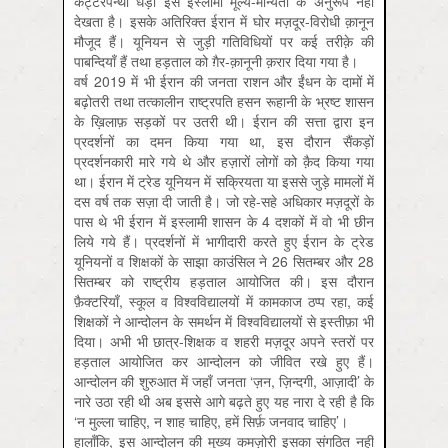
कट्टरपन्थी धड़ा इसे इस्लामी मूल्य-मान्यता के अनुरूप नहीं
देखता है। इसके अतिरिक्त ईरान में घोर मज़दूर-विरोधी क़ानून
मौजूद हैं। यूनियन से जुड़ी गतिविधियों पर कई तरीक़े की
पाबन्दियाँ हैं तथा हड़ताल को ग़ैर-क़ानूनी क़रार दिया गया है।
वर्ष 2019 में भी ईरान की जनता राशन और ईंधन के दामों में
बढ़ोतरी तथा तत्कालीन राष्ट्रपति हसन रूहानी के भ्रष्ट शासन
के ख़िलाफ़ सड़कों पर उतरी थी। ईरान की सत्ता द्वारा इन
प्रदर्शनों का दमन किया गया था, इस दौरान सैंकड़ों
प्रदर्शनकारी मारे गये थे और हज़ारों लोगों को क़ैद किया गया
था। ईरान में ट्रेड यूनियन में सक्रियता या इससे जुड़े मामलों में
दस वर्ष तक सज़ा दी जाती है। जो रहे-सहे अधिकार मज़दूरों के
पास थे भी ईरान में इस्लामी शासन के 4 दशकों में वो भी छीन
लिये गये हैं। प्रदर्शनों में भागीदारी करते हुए ईरान के ट्रेड
यूनियनों व शिक्षकों के साझा काउंसिल ने 26 सितम्बर और 28
सितम्बर को राष्ट्रीय हड़ताल आयोजित की। इस दौरान
फ़ैक्टरियाँ, स्कूल व विश्वविद्यालयों में कामकाज ठप्प रहा, कई
शिक्षकों ने आन्दोलन के समर्थन में विश्वविद्यालयों से इस्तीफ़ा भी
दिया। अभी भी छात्र-शिक्षक व शहरी मज़दूर अपने स्तरों पर
हड़ताल आयोजित कर आन्दोलन को जीवित रखे हुए हैं।
आन्दोलन की शुरुआत में जहाँ जनता ‘ज़न, ज़िन्दगी, आज़ादी’ के
नारे उठा रही थी अब इससे आगे बढ़ते हुए यह नारा दे रही है कि
‘न मुल्ला चाहिए, न शाह चाहिए, हमें सिर्फ़ जनवाद चाहिए’।
हालाँकि, इस आन्दोलन की मुख्य कमज़ोरी इसका संगठित नहीं