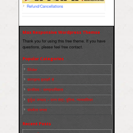
Refund/Cancellations
Max Responsive Wordpress Themse
Thank you for using this free theme. If you have
questions, please feel free contact.
Popular Categories
Slider
कारख़ाना इलाक़ों से
फ़ासीवाद / साम्‍प्रदायिकता
बुर्जुआ जनवाद – दमन तंत्र, पुलिस, न्‍यायपालिका
संघर्षरत जनता
Recent Posts