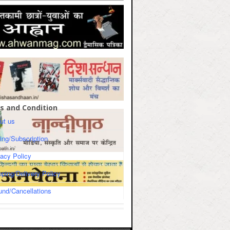
s and Condition
ut us
cing/Subscription
vacy Policy
pping/Delivery Policy
und/Cancellations