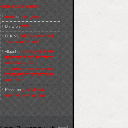
Recent Comments
sneha
on
बिगुल पुस्तिकाएँ
Dhiraj
on
सम्पर्क
D. K
on
कश्मीर के हालात और मोदी
सरकार के दावों की सच्चाई
vikrant
on
कर्नाटक चुनावों के नतीजे,
मोदी सरकार की बढ़ती अलोकप्रियता,
फ़ासिस्टों की बढ़ती बेचैनी,
साम्प्रदायिक उन्माद व अन्धराष्ट्रवादी
लहर पैदा करने की बढ़ती साज़िशें और
हमारे कार्यभार
Kanak
on
पुस्‍तकों की पीडीएफ :
कार्ल मार्क्‍स : जीवन और शिक्षाएं
agazine Theme was created by