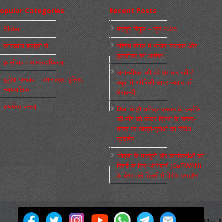
opular Categories
Recent Posts
Slider
मज़दूर बिगुल – जून 2026
कारख़ाना इलाक़ों से
पश्चिम बंगाल में भाजपा सरकार और
बुलडोज़र का आतंक!
फ़ासीवाद / साम्‍प्रदायिकता
अमानवीयता की हदें पार कर रही है
बुर्जुआ जनवाद – दमन तंत्र, पुलिस,
क्यूबा में अमेरिकी साम्राज्यवाद की
न्‍यायपालिका
घेराबन्दी
संघर्षरत जनता
शिक्षा मंत्री धर्मेन्द्र प्रधान के इस्तीफ़े
की माँग को लेकर दिल्ली के जन्तर-
मन्तर पर छात्रों-युवाओं का विरोध
प्रदर्शन
‘नोएडा के मज़दूरों और कार्यकर्ताओं की
रिहाई के लिए अभियान’ (CaRWAN)
के बैनर तले दिल्ली में विरोध प्रदर्शन
मज़दूर बिगुल
Powered by
WordPress
Max M