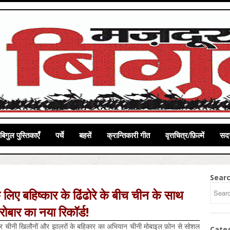
बिगुल पुस्तिकाएँ
पर्चे
बहसें
क्रान्तिकारी गीत
वृत्तचित्र/फ़िल्में
सदस
Sear
े लिए बहिष्कार के ढिंढोरे के बीच चीन के साथ
रोबार का नया रिकॉर्ड!
पर चीनी खिलौनों और झालरों के बहिकार का अभियान चीनी मोबाइल फ़ोन से सोशल
Cate