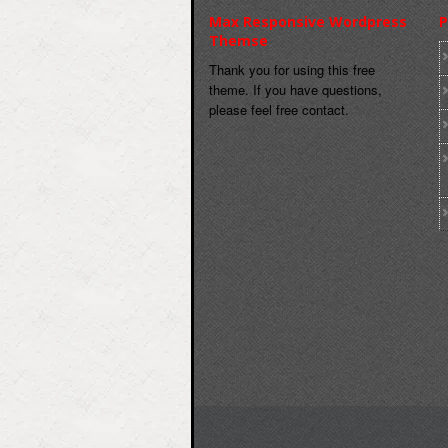
Max Responsive Wordpress
P
Themse
Thank you for using this free
theme. If you have questions,
please feel free contact.