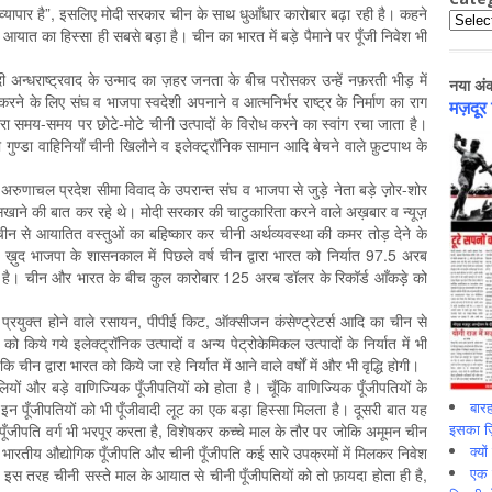
ें व्यापार है”, इसलिए मोदी सरकार चीन के साथ धुआँधार कारोबार बढ़ा रही है। कहने
Catego
े आयात का हिस्सा ही सबसे बड़ा है। चीन का भारत में बड़े पैमाने पर पूँजी निवेश भी
ादी अन्धराष्ट्रवाद के उन्माद का ज़हर जनता के बीच परोसकर उन्हें नफ़रती भीड़ में
नया अं
रने के लिए संघ व भाजपा स्वदेशी अपनाने व आत्मनिर्भर राष्ट्र के निर्माण का राग
मज़दूर
वारा समय-समय पर छोटे-मोटे चीनी उत्पादों के विरोध करने का स्वांग रचा जाता है।
 गुण्डा वाहिनियाँ चीनी खिलौने व इलेक्ट्रॉनिक सामान आदि बेचने वाले फ़ुटपाथ के
अरुणाचल प्रदेश सीमा विवाद के उपरान्त संघ व भाजपा से जुड़े नेता बड़े ज़ोर-शोर
सिखाने की बात कर रहे थे। मोदी सरकार की चाटुकारिता करने वाले अख़बार व न्यूज़
 चीन से आयातित वस्तुओं का बहिष्कार कर चीनी अर्थव्यवस्था की कमर तोड़ देने के
ख़ुद भाजपा के शासनकाल में पिछले वर्ष चीन द्वारा भारत को निर्यात 97.5 अरब
 है। चीन और भारत के बीच कुल कारोबार 125 अरब डॉलर के रिकॉर्ड आँकड़े को
ें प्रयुक्त होने वाले रसायन, पीपीई किट, ऑक्सीजन कंसेण्ट्रेटर्स आदि का चीन से
 किये गये इलेक्ट्रॉनिक उत्पादों व अन्य पेट्रोकेमिकल उत्पादों के निर्यात में भी
 चीन द्वारा भारत को किये जा रहे निर्यात में आने वाले वर्षों में और भी वृद्धि होगी।
ों और बड़े वाणिज्यिक पूँजीपतियों को होता है। चूँकि वाणिज्यिक पूँजीपतियों के
बारह
 इन पूँजीपतियों को भी पूँजीवादी लूट का एक बड़ा हिस्सा मिलता है। दूसरी बात यह
इसका ज़ि
ूँजीपति वर्ग भी भरपूर करता है, विशेषकर कच्चे माल के तौर पर जोकि अमूमन चीन
क्यो
 भारतीय औद्योगिक पूँजीपति और चीनी पूँजीपति कई सारे उपक्रमों में मिलकर निवेश
एक इ
ं। इस तरह चीनी सस्ते माल के आयात से चीनी पूँजीपतियों को तो फ़ायदा होता ही है,