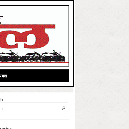
्यता
ch
gories