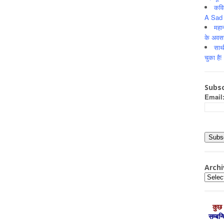
कवि
A Sad 
महान
के अवस
साथ
चुका है!
Subsc
Email
Archi
Archiv
कुछ 
सम्‍बन