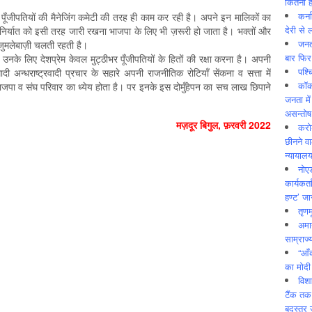
कितनी ह
कर्न
देशी पूँजीपतियों की मैनेजिंग कमेटी की तरह ही काम कर रही है। अपने इन मालिकों का
देरी से 
े निर्यात को इसी तरह जारी रखना भाजपा के लिए भी ज़रूरी हो जाता है। भक्तों और
जनत
जुमलेबाज़ी चलती रहती है।
बार फिर
के लिए देशप्रेम केवल मुट्ठीभर पूँजीपतियों के हितों की रक्षा करना है। अपनी
पश्
दी अन्धराष्ट्रवादी प्रचार के सहारे अपनी राजनीतिक रोटियाँ सेंकना व सत्ता में
कॉक
 भाजपा व संघ परिवार का ध्येय होता है। पर इनके इस दोमुँहेपन का सच लाख छिपाने
जनता में
असन्‍तो
मज़दूर बिगुल, फ़रवरी 2022
करोड
छीनने व
न्यायाल
नोए
कार्यकर्
हण्ट’ जा
तृणम
अमान
साम्राज्
“आँ
का मोदी
विशा
टैंक तक
बदस्तूर 