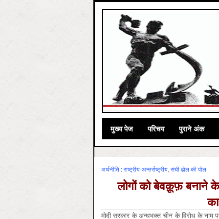
मुख्‍य पेज
परिचय
पुराने अंक
अर्थनीति : राष्‍ट्रीय-अन्‍तर्राष्‍ट्रीय
,
संघी ढोल की पोल
लोगों को बेवक़ूफ़ बनाने क
का
मोदी सरकार के अन्धभक्त चीन के विरोध के नाम 