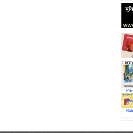
Term
Abo
Pri
Pri
Shi
Ref