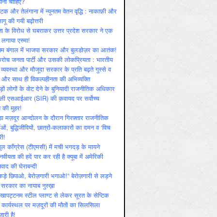
ोनी चाहिए?
ाटक और तेलंगाना में न्यूनतम वेतन वृद्धि : नाकाफ़ी और
लागू की गयी बढ़ोत्तरी
ा के विरोध से घबराकर उत्तर प्रदेश सरकार ने एक
 लगाया एस्मा!
चिम बंगाल में भाजपा सरकार और बुलडोज़र का आतंक!
रोच जनता पार्टी और उसकी लोकप्रियता : भारतीय
 व्‍यवस्‍था और मौजूदा सरकार के प्रति बढ़ते गुस्‍से व
ष और साथ ही विकल्‍पहीनता की अभिव्‍यक्ति
़ों लोगों के वोट देने के बुनियादी राजनीतिक अधिकार
ाली एसआईआर (SIR) की क़वायद पर सर्वोच्च
य की मुहर!
डा मज़दूर आन्दोलन के दौरान गिरफ़्तार राजनीतिक
ताओं, बुद्धिजीवियों, छात्रों-कलाकारों का दमन व ‘विच
री!
ूल काँग्रेस (टीएमसी) में मची भगदड़ के मायने
वीयता की हदें पार कर रही है क्यूबा में अमेरिकी
यवाद की घेराबन्दी
कड़े छिपाओ, बेरोज़गारी भगाओ!” बेरोज़गारी से लड़ने
 सरकार का नायाब नुस्ख़ा
खापट्टनम स्टील प्लाण्ट से लेकर सूरत के सेप्टिक
 कार्यस्थल पर मज़दूरों की मौतों का सिलसिला
जारी है!