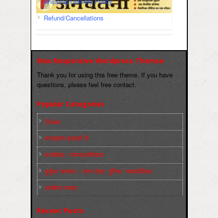
Shipping/Delivery Policy
Refund/Cancellations
Max Responsive Wordpress Themse
Thank you for using this free theme. If you have
questions, please feel free contact.
Popular Categories
Slider
कारख़ाना इलाक़ों से
फ़ासीवाद / साम्‍प्रदायिकता
बुर्जुआ जनवाद – दमन तंत्र, पुलिस, न्‍यायपालिका
संघर्षरत जनता
Recent Posts