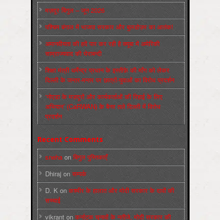
मज़दूर बिगुल – जून 2026
पश्चिम बंगाल में भाजपा सरकार और बुलडोज़र का आतंक!
अमानवीयता की हदें पार कर रही है क्यूबा में अमेरिकी
साम्राज्यवाद की घेराबन्दी
शिक्षा मंत्री धर्मेन्द्र प्रधान के इस्तीफ़े की माँग को लेकर
दिल्ली के जन्तर-मन्तर पर छात्रों-युवाओं का विरोध प्रदर्शन
‘नोएडा के मज़दूरों और कार्यकर्ताओं की रिहाई के लिए
अभियान’ (CaRWAN) के बैनर तले दिल्ली में विरोध
प्रदर्शन
Recent Comments
sneha
on
बिगुल पुस्तिकाएँ
Dhiraj
on
सम्पर्क
D. K
on
कश्मीर के हालात और मोदी सरकार के दावों की
सच्चाई
vikrant
on
कर्नाटक चुनावों के नतीजे, मोदी सरकार की