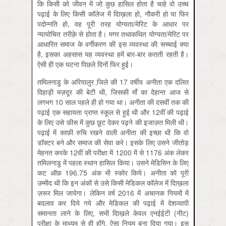
कि किसी को जीवन में जो कुछ हासिल होता है चाहे वो उच्च
पढ़ाई के लिए किसी कॉलेज में दाि‍ख़ला हो, नौकरी हो या फिर
पदोन्नति हो, वह पूरी तरह योग्यता/मेरिट के आधार पर
न्यायोचित तरीक़े से होता है। मगर तथाकथित योग्यता/मेरिट पर
आधारित समाज के वर्गीकरण की इस व्यवस्था की सच्चाई क्या
है, इसका अहसास यह व्यवस्था हमें बार-बार कराती रहती है।
ऐसी ही एक घटना पिछले दिनों फिर हुई।
तमिलनाडु के अरियालुर जि़ले की 17 वर्षीय अनीता एक दलित
दिहाड़ी मज़दूर की बेटी थी, जिसकी माँ का देहान्त आज से
लगभग 10 साल पहले ही हो गया था। अनीता की दसवीं तक की
पढ़ाई एक सहायता प्राप्त स्कूल से हुई थी और 12वीं की पढ़ाई
के लिए उसे फ़ीस में कुछ छूट देकर पढ़ने की इजाज़त मिली थी।
पढ़ाई में काफ़ी रुचि रखने वाली अनीता की इच्छा थी कि वो
डॉक्टर बने और समाज की सेवा करे। इसके लिए उसने जीतोड़
मेहनत करके 12वीं की परीक्षा में 1200 में से 1176 अंक लेकर
तमिलनाडु में पहला स्थान हासिल किया। उसने मेडिसिन के लिए
कट ऑफ़ 196.75 अंक भी स्कोर किये। अनीता को पूरी
उम्मीद थी कि इन अंकों से उसे किसी मेडिकल कॉलेज में दाि‍ख़ला
ज़रूर मिल जायेगा। लेकिन वर्ष 2016 में अचानक नियमों में
बदलाव कर दिये गये और मेडिकल की पढ़ाई में देशव्यापी
समानता लाने के लिए, सभी दाि‍ख़ले केवल एनईईटी (नीट)
परीक्षा के माध्यम से ही होंगे, ऐसा नियम बना दिया गया। इस