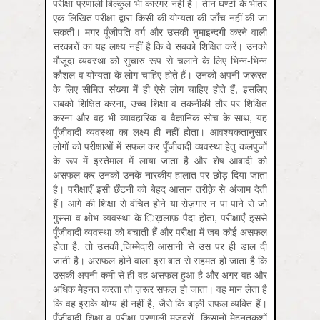
परीक्षा प्रणाली बिल्कुल भी कारगर नहीं है। तीन घण्टों के भीतर
एक लिखित परीक्षा द्वारा किसी की योग्यता की जाँच नहीं की जा
सकती। मगर पूँजीपति वर्ग और उसकी नुमाइन्दगी करने वाली
सरकारों का यह लक्ष्य नहीं है कि वे सबको शिक्षित करें। उनको
मौजूदा व्यवस्था को सुचारु रूप से चलाने के लिए भिन्न-भिन्न
कौशल व योग्यता के लोग चाहिए होते हैं। उनको अपनी ज़रूरत
के लिए सीमित संख्या में ही ऐसे लोग चाहिए होते हैं, इसलिए
सबको शिक्षित करना, उच्च शिक्षा व तकनीकी तौर पर शिक्षित
करना और वह भी व्यावहारिक व वैज्ञानिक सोच के साथ, यह
पूँजीवादी व्यवस्था का लक्ष्य ही नहीं होता। आवश्यकतानुसार
लोगों को परीक्षाओं में सफल कर पूँजीवादी व्यवस्था हेतु कलपुर्जों
के रूप में इस्तेमाल में लाया जाता है और शेष आबादी को
असफल कर उनको उनके नारकीय हालात पर छोड़ दिया जाता
है। परीक्षाएँ इसी छँटनी को बेहद आसान तरीक़े से अंजाम देती
हैं। आगे की शिक्षा से वंचित होने या रोज़गार न पा पाने से जो
गुस्सा व क्षोभ व्यवस्था के ि‍ख़लाफ़ पैदा होता, परीक्षाएँ इससे
पूँजीवादी व्यवस्था को बचाती हैं और परीक्षा में जब कोई असफल
होता है, तो उसकी जि़म्मेदारी आसानी से उस पर ही डाल दी
जाती है। असफल होने वाला इस बात से सहमत हो जाता है कि
उसकी अपनी कमी से ही वह असफल हुआ है और अगर वह और
अधिक मेहनत करता तो ज़रूर सफल हो जाता। वह मान लेता है
कि वह इसके योग्य ही नहीं है, जैसे कि बाक़ी सफल व्यक्ति हैं।
पूँजीवादी शिक्षा व परीक्षा प्रणाली मज़दूरों, किसानों-मेेहनतकशों