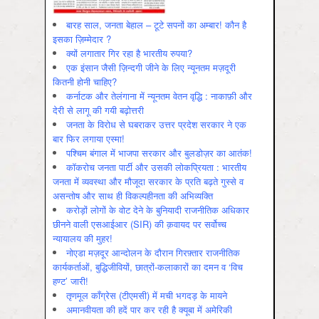
बारह साल, जनता बेहाल – टूटे सपनों का अम्बार! कौन है
इसका ज़िम्मेदार ?
क्यों लगातार गिर रहा है भारतीय रुपया?
एक इंसान जैसी ज़िन्दगी जीने के लिए न्यूनतम मज़दूरी
कितनी होनी चाहिए?
कर्नाटक और तेलंगाना में न्यूनतम वेतन वृद्धि : नाकाफ़ी और
देरी से लागू की गयी बढ़ोत्तरी
जनता के विरोध से घबराकर उत्तर प्रदेश सरकार ने एक
बार फिर लगाया एस्मा!
पश्चिम बंगाल में भाजपा सरकार और बुलडोज़र का आतंक!
कॉकरोच जनता पार्टी और उसकी लोकप्रियता : भारतीय
जनता में व्‍यवस्‍था और मौजूदा सरकार के प्रति बढ़ते गुस्‍से व
असन्‍तोष और साथ ही विकल्‍पहीनता की अभिव्‍यक्ति
करोड़ों लोगों के वोट देने के बुनियादी राजनीतिक अधिकार
छीनने वाली एसआईआर (SIR) की क़वायद पर सर्वोच्च
न्यायालय की मुहर!
नोएडा मज़दूर आन्दोलन के दौरान गिरफ़्तार राजनीतिक
कार्यकर्ताओं, बुद्धिजीवियों, छात्रों-कलाकारों का दमन व ‘विच
हण्ट’ जारी!
तृणमूल काँग्रेस (टीएमसी) में मची भगदड़ के मायने
अमानवीयता की हदें पार कर रही है क्यूबा में अमेरिकी