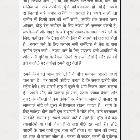
थी। जिसके पास भूमि थी, वह ताक़त और राज-काज, दोनों का
मालिक था। अब रुपये की, पूँजी की प्रधानता हो गयी है। रुपये
से जितनी चाहे ज़मीन ख़रीदी जा सकती है। रुपये न हों, तो
ज़मीन भी किसी काम की नहीं रहेगी, क्योंकि हल अथवा अन्य
औज़ार, घोड़े-बैल ख़रीदने के लिए रुपयों की ज़रूरत पड़ती है;
कपड़े-लत्ते और शहर के बने दूसरे आवश्यक सामान ख़रीदने के
लिए, यहाँ तक कि टैक्स देने के लिए भी रुपयों की ज़रूरत होती
है। रुपया लेने के लिए लगभग सभी ज़मींदारों ने बैंक के पास
ज़मीन रेहन रखी। रुपया पाने के लिए सरकार धनी आदमियों से
और सारी दुनिया के बैंक-मालिकों से क़र्ज़ा लेती है और हर वर्ष
इन क़र्ज़ांे पर करोड़ों रुपये सूद देती है।
रुपये के वास्ते आज सभी लोगों के बीच भयानक आपसी संघर्ष
चल रहा है। हर आदमी कोशिश करता है कि सस्ता ख़रीदे और
महँगा बेचे। हर आदमी होड़ में दूसरे से आगे निकल जाना चाहता
है। अपने सौदे को जितना हो सके, उतना ज़्यादा बेचना और
दूसरे की क़ीमतों से कम क़ीमतों पर बेचकर, लाभवाले बाज़ार या
लाभवाले सौदे को दूसरे से छिपाकर रखना चाहता है। रुपये के
लिए सर्वत्रा होने वाली इस हाथापाई में छोटे लोग, छोटे दस्तकार
या छोटे किसान ही सबसे ज़्यादा घाटे में रहते हैं : होड़ में वे बड़े
व्यापारियों या धनी किसानों से सदा पीछे रह जाते हैं। छोटे
आदमी के पास कभी कुछ बचा नहीं होता। वह आज की कमाई
को आज ही खाकर जीता है। पहला ही संकट, पहली ही दुर्घटना