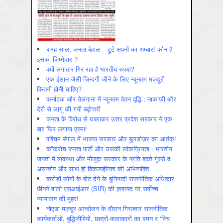
बारह साल, जनता बेहाल – टूटे सपनों का अम्बार! कौन है
इसका ज़िम्मेदार ?
क्यों लगातार गिर रहा है भारतीय रुपया?
एक इंसान जैसी ज़िन्दगी जीने के लिए न्यूनतम मज़दूरी
कितनी होनी चाहिए?
कर्नाटक और तेलंगाना में न्यूनतम वेतन वृद्धि : नाकाफ़ी और
देरी से लागू की गयी बढ़ोत्तरी
जनता के विरोध से घबराकर उत्तर प्रदेश सरकार ने एक
बार फिर लगाया एस्मा!
पश्चिम बंगाल में भाजपा सरकार और बुलडोज़र का आतंक!
कॉकरोच जनता पार्टी और उसकी लोकप्रियता : भारतीय
जनता में व्‍यवस्‍था और मौजूदा सरकार के प्रति बढ़ते गुस्‍से व
असन्‍तोष और साथ ही विकल्‍पहीनता की अभिव्‍यक्ति
करोड़ों लोगों के वोट देने के बुनियादी राजनीतिक अधिकार
छीनने वाली एसआईआर (SIR) की क़वायद पर सर्वोच्च
न्यायालय की मुहर!
नोएडा मज़दूर आन्दोलन के दौरान गिरफ़्तार राजनीतिक
कार्यकर्ताओं, बुद्धिजीवियों, छात्रों-कलाकारों का दमन व ‘विच