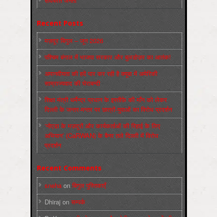
संघर्षरत जनता
Recent Posts
मज़दूर बिगुल – जून 2026
पश्चिम बंगाल में भाजपा सरकार और बुलडोज़र का आतंक!
अमानवीयता की हदें पार कर रही है क्यूबा में अमेरिकी
साम्राज्यवाद की घेराबन्दी
शिक्षा मंत्री धर्मेन्द्र प्रधान के इस्तीफ़े की माँग को लेकर
दिल्ली के जन्तर-मन्तर पर छात्रों-युवाओं का विरोध प्रदर्शन
‘नोएडा के मज़दूरों और कार्यकर्ताओं की रिहाई के लिए
अभियान’ (CaRWAN) के बैनर तले दिल्ली में विरोध
प्रदर्शन
Recent Comments
sneha
on
बिगुल पुस्तिकाएँ
Dhiraj
on
सम्पर्क