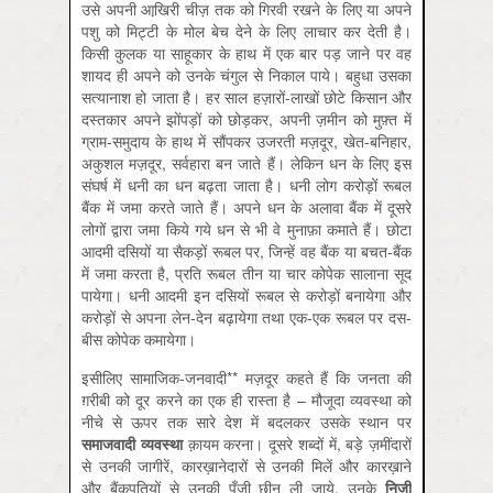
उसे अपनी आखि़री चीज़ तक को गिरवी रखने के लिए या अपने
पशु को मिट्टी के मोल बेच देने के लिए लाचार कर देती है।
किसी कुलक या साहूकार के हाथ में एक बार पड़ जाने पर वह
शायद ही अपने को उनके चंगुल से निकाल पाये। बहुधा उसका
सत्यानाश हो जाता है। हर साल हज़ारों-लाखों छोटे किसान और
दस्तकार अपने झोंपड़ों को छोड़कर, अपनी ज़मीन को मुफ़्त में
ग्राम-समुदाय के हाथ में सौंपकर उजरती मज़दूर, खेत-बनिहार,
अकुशल मज़दूर, सर्वहारा बन जाते हैं। लेकिन धन के लिए इस
संघर्ष में धनी का धन बढ़ता जाता है। धनी लोग करोड़ों रूबल
बैंक में जमा करते जाते हैं। अपने धन के अलावा बैंक में दूसरे
लोगों द्वारा जमा किये गये धन से भी वे मुनाफ़ा कमाते हैं। छोटा
आदमी दसियों या सैकड़ों रूबल पर, जिन्हें वह बैंक या बचत-बैंक
में जमा करता है, प्रति रूबल तीन या चार कोपेक सालाना सूद
पायेगा। धनी आदमी इन दसियों रूबल से करोड़ों बनायेगा और
करोड़ों से अपना लेन-देन बढ़ायेगा तथा एक-एक रूबल पर दस-
बीस कोपेक कमायेगा।
इसीलिए सामाजिक-जनवादी** मज़दूर कहते हैं कि जनता की
ग़रीबी को दूर करने का एक ही रास्ता है – मौजूदा व्यवस्था को
नीचे से ऊपर तक सारे देश में बदलकर उसके स्थान पर
समाजवादी व्यवस्था
क़ायम करना। दूसरे शब्दों में, बड़े ज़मींदारों
से उनकी जागीरें, कारख़ानेदारों से उनकी मिलें और कारख़ाने
और बैंकपतियों से उनकी पूँजी छीन ली जाये, उनके
निजी