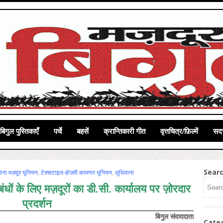
बिगुल पुस्तिकाएँ
पर्चे
बहसें
क्रान्तिकारी गीत
वृत्तचित्र/फ़िल्में
सदस
Sear
ना मज़दूर यूनियन
,
टेक्सटाइल-होज़री कामगार यूनियन
,
लुधियाना
प्रबंधों के लिए मज़दूरों का डी.सी. कार्यालय पर ज़ोरदार
प्रदर्शन
बिगुल संवाददाता
Cate