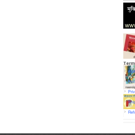
Term
Abo
Pri
Pri
Shi
Ref