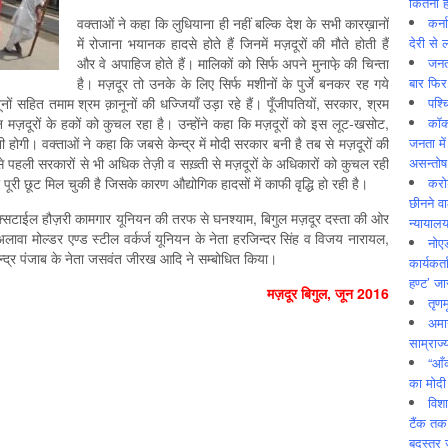
कितनी ह
कर्न
वक्ताओं ने कहा कि लुधियाना ही नहीं बल्कि देश के सभी कारख़ानों
देरी से 
में रोजाना भयानक हादसे होते हैं जिनमें मज़दूरों की मौते होती हैं
जनत
और वे अपाहिज होते हैं। मालिकों को सिर्फ अपने मुनाफे़ की चिन्ता
बार फिर
है। मज़दूर तो उनके के लिए सिर्फ मशीनों के पुर्जे बनकर रह गये
पश्
़ानूनों सहित तमाम श्रम क़ानूनों की धज्जियाँ उड़ा रहे हैं। पूँजीपतियों, सरकार, श्रम
कॉक
न मज़दूरों के हकों को कुचल रहा है। उन्होंने कहा कि मज़दूरों को इस लूट-खसोट,
जनता में
 होगी। वक्ताओं ने कहा कि जबसे केन्द्र में मोदी सरकार बनी है तब से मज़दूरों की
असन्‍तो
हली सरकारों से भी अधिक तेज़ी व सख़्ती से मज़दूरों के अधिकारों को कुचल रही
करोड
की पूरी छूट मिल चुकी है जिसके कारण औद्योगिक हादसों में काफी वृद्धि हो रही है।
छीनने व
क्सटाईल हौज़री कामगार यूनियन की तरफ से घनश्याम, बिगुल मज़दूर दस्ता की ओर
न्यायाल
वा मोल्डर एण्ड स्टील वर्कर्ज यूनियन के नेता हरजिन्दर सिंह व विजय नारायल,
नोए
केन्द्र पंजाब के नेता जसवंत जीरख आदि ने सम्बोधित किया।
कार्यकर्
हण्ट’ जा
मज़दूर बिगुल, जून 2016
तृणम
अमान
साम्राज्
“आँ
का मोदी
विशा
टैंक तक
बदस्तूर 