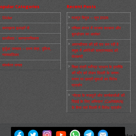
opular Categories
Recent Posts
Slider
मज़दूर बिगुल – जून 2026
कारख़ाना इलाक़ों से
पश्चिम बंगाल में भाजपा सरकार और
बुलडोज़र का आतंक!
फ़ासीवाद / साम्‍प्रदायिकता
अमानवीयता की हदें पार कर रही है
बुर्जुआ जनवाद – दमन तंत्र, पुलिस,
क्यूबा में अमेरिकी साम्राज्यवाद की
न्‍यायपालिका
घेराबन्दी
संघर्षरत जनता
शिक्षा मंत्री धर्मेन्द्र प्रधान के इस्तीफ़े
की माँग को लेकर दिल्ली के जन्तर-
मन्तर पर छात्रों-युवाओं का विरोध
प्रदर्शन
‘नोएडा के मज़दूरों और कार्यकर्ताओं की
रिहाई के लिए अभियान’ (CaRWAN)
के बैनर तले दिल्ली में विरोध प्रदर्शन
मज़दूर बिगुल
Powered by
WordPress
Max M