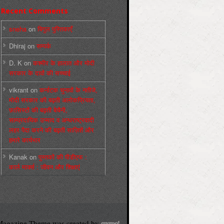
Recent Comments
sneha
on
बिगुल पुस्तिकाएँ
Dhiraj
on
सम्पर्क
D. K
on
कश्मीर के हालात और मोदी
सरकार के दावों की सच्चाई
vikrant
on
कर्नाटक चुनावों के नतीजे,
मोदी सरकार की बढ़ती अलोकप्रियता,
फ़ासिस्टों की बढ़ती बेचैनी,
साम्प्रदायिक उन्माद व अन्धराष्ट्रवादी
लहर पैदा करने की बढ़ती साज़िशें और
हमारे कार्यभार
Kanak
on
पुस्‍तकों की पीडीएफ :
कार्ल मार्क्‍स : जीवन और शिक्षाएं
agazine Theme was created by