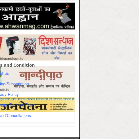
s and Condition
ut us
cing/Subscription
vacy Policy
pping/Delivery Policy
und/Cancellations