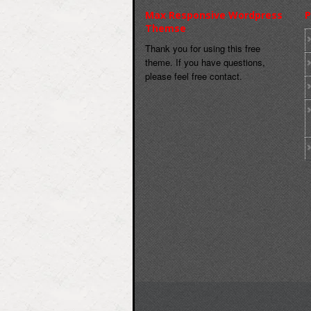
Max Responsive Wordpress
P
Themse
Thank you for using this free
theme. If you have questions,
please feel free contact.