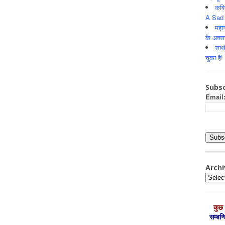
कवि
A Sad 
महान
के अवस
साथ
चुका है!
Subsc
Email
Archi
Archiv
कुछ 
सम्‍बन