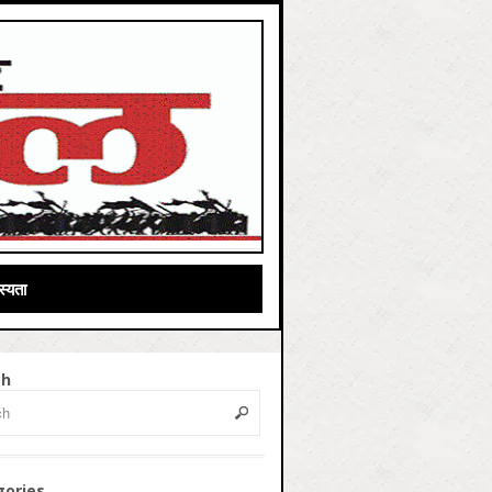
्यता
ch
gories