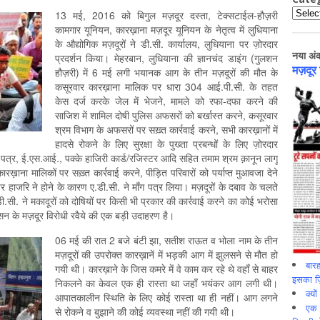
Catego
13 मई, 2016 को बिगुल मज़दूर दस्ता, टेक्सटाईल-हौज़री
कामगार यूनियन, कारख़ाना मज़दूर यूनियन के नेतृत्व में लुधियाना
के औद्योगिक मज़दूरों ने डी.सी. कार्यालय, लुधियाना पर ज़ोरदार
नया अं
प्रदर्शन किया। मेहरबान, लुधियाना की ज्ञानचंद डाइंग (गुलशन
मज़दूर
हौज़री) में 6 मई लगी भयानक आग के तीन मज़दूरों की मौत के
कसूरवार कारख़ाना मालिक पर धारा 304 आई.पी.सी. के तहत
केस दर्ज करके जेल में भेजने, मामले को रफा-दफा करने की
साजिश में शामिल दोषी पुलिस अफसरों को बर्खास्त करने, कसूरवार
श्रम विभाग के अफसरों पर सख़्त कार्रवाई करने, सभी कारख़ानों में
हादसे रोकने के लिए सुरक्षा के पुख्ता प्रबन्धों के लिए ज़ोरदार
न पत्र, ई.एस.आई., पक्के हाजिरी कार्ड/रजिस्टर आदि सहित तमाम श्रम क़ानून लागू
रख़ाना मालिकों पर सख़्त कार्रवाई करने, पीड़ित परिवारों को पर्याप्त मुआवजा देने
 पर हाजरि ने होने के कारण ए.डी.सी. ने माँग पत्र लिया। मज़दूरों के दबाव के चलते
.सी. ने मकादूरों को दोषियों पर किसी भी प्रकार की कार्रवाई करने का कोई भरोसा
सन के मज़दूर विरोधी रवैये की एक बड़ी उदाहरण है।
06 मई की रात 2 बजे बंटी झा, सतीश राऊत व भोला नाम के तीन
मज़दूरों की उपरोक्त कारख़ानें में भड़की आग में झुलसने से मौत हो
बारह
गयी थी। कारख़ाने के जिस कमरे में वे काम कर रहे थे वहाँ से बाहर
इसका ज़ि
निकलने का केवल एक ही रास्ता था जहाँ भयंकर आग लगी थी।
क्यो
आपातकालीन स्थिति के लिए कोई रास्ता था ही नहीं। आग लगने
एक इ
से रोकने व बुझाने की कोई व्यवस्था नहीं की गयी थी।