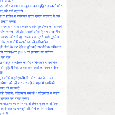
ोनी चाहिए?
ाटक और तेलंगाना में न्यूनतम वेतन वृद्धि : नाकाफ़ी और
लागू की गयी बढ़ोत्तरी
ा के विरोध से घबराकर उत्तर प्रदेश सरकार ने एक
 लगाया एस्मा!
चिम बंगाल में भाजपा सरकार और बुलडोज़र का आतंक!
रोच जनता पार्टी और उसकी लोकप्रियता : भारतीय
 व्‍यवस्‍था और मौजूदा सरकार के प्रति बढ़ते गुस्‍से व
ष और साथ ही विकल्‍पहीनता की अभिव्‍यक्ति
़ों लोगों के वोट देने के बुनियादी राजनीतिक अधिकार
ाली एसआईआर (SIR) की क़वायद पर सर्वोच्च
य की मुहर!
डा मज़दूर आन्दोलन के दौरान गिरफ़्तार राजनीतिक
ताओं, बुद्धिजीवियों, छात्रों-कलाकारों का दमन व ‘विच
री!
ूल काँग्रेस (टीएमसी) में मची भगदड़ के मायने
वीयता की हदें पार कर रही है क्यूबा में अमेरिकी
यवाद की घेराबन्दी
कड़े छिपाओ, बेरोज़गारी भगाओ!” बेरोज़गारी से लड़ने
 सरकार का नायाब नुस्ख़ा
खापट्टनम स्टील प्लाण्ट से लेकर सूरत के सेप्टिक
 कार्यस्थल पर मज़दूरों की मौतों का सिलसिला
जारी है!