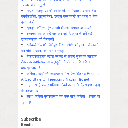
न्यायालय की मुहर!
नोएडा मज़दूर आन्दोलन के दौरान गिरफ़्तार राजनीतिक
कार्यकर्ताओं, बुद्धिजीवियों, छात्रों-कलाकारों का दमन व ‘विच
हण्ट’ जारी!
तृणमूल काँग्रेस (टीएमसी) में मची भगदड़ के मायने
अमानवीयता की हदें पार कर रही है क्यूबा में अमेरिकी
साम्राज्यवाद की घेराबन्दी
“आँकड़े छिपाओ, बेरोज़गारी भगाओ!” बेरोज़गारी से लड़ने
का मोदी सरकार का नायाब नुस्ख़ा
विशाखापट्टनम स्टील प्लाण्ट से लेकर सूरत के सेप्टिक
टैंक तक कार्यस्थल पर मज़दूरों की मौतों का सिलसिला
बदस्तूर जारी है!
कविता : कचोटती स्वतन्त्रता / नाज़िम हिकमत Poem :
A Sad State Of Freedom / Nazim Hikmet
महान साहित्यकार मक्सिम गोर्की के स्मृति दिवस (18 जून)
के अवसर पर
साथी कविता कृष्णपल्लवी की एक मौजूँ कविता – हमला हो
चुका है!
Subscribe
Email: