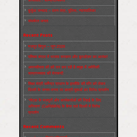
बुर्जुआ जनवाद – दमन तंत्र, पुलिस, न्‍यायपालिका
संघर्षरत जनता
Recent Posts
मज़दूर बिगुल – जून 2026
पश्चिम बंगाल में भाजपा सरकार और बुलडोज़र का आतंक!
अमानवीयता की हदें पार कर रही है क्यूबा में अमेरिकी
साम्राज्यवाद की घेराबन्दी
शिक्षा मंत्री धर्मेन्द्र प्रधान के इस्तीफ़े की माँग को लेकर
दिल्ली के जन्तर-मन्तर पर छात्रों-युवाओं का विरोध प्रदर्शन
‘नोएडा के मज़दूरों और कार्यकर्ताओं की रिहाई के लिए
अभियान’ (CaRWAN) के बैनर तले दिल्ली में विरोध
प्रदर्शन
Recent Comments