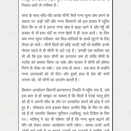
निकल आये तो ग़नीमत है।
सत्ता के साथ साँठ-गाँठ करके चीनी मिलें गन्ना मूल्य कम करने के
सवाल पर अड़ी रहीं और गन्ना किसानों को इस हालत में पहुँचा
दिया कि या तो वे अपना गन्ना खेत में खड़ा रहने दें और गेहूँ की
फ़सल से भी हाथ धोएँ या गन्ना खेतों में ही जला डालें। या फि़र
कम गन्ना मूल्य स्वीकार कर मिल-मालिकों के हाथों लुटने के लिए
तैयार हो जायें। चीनी मिलों को कोई जल्दी नहीं थी क्योंकि उनके
गोदाम पहले से ही चीनी से अटे पड़े हैं। उनकी एक साज़िश यह
भी थी कि इस साल चीनी का उत्पादन कम हो ताकि चीनी के
स्टॉक को समाप्त किया जा सके और बाज़ार में चीनी की क़ीमत
गिरने से रोका जा सके। एक पन्थ दो काज। एक हाथ से उन्होंने
गन्ना उत्पादकों को भी पीटा और दूसरे हाथ से देश की सारी
जनता को, जो चीनी का उपभोग करती है।
किसान आन्दोलन कितनी हास्यास्पद स्थिति में पहुँच गया है, उसे
इस बात से ही समझा जा सकता है कि मिलों में पेराई चालू होने
को ही वे अपनी जीत के तौर पर प्रचारित करने की होड़ में लगे
हुए हैं। लोकदल वाले इसका सेहरा अजीत सिंह के सिर पर बाँध
रहे हैं तो भारतीय किसान यूनियन (भाकियू) वाले टिकैत के सिर
पर। भाकियू ने यह भी घोषणा की है कि गन्ना मूल्य बढ़ाने की
माँग को लेकर हमारा आन्दोलन जारी रहेगा। शायद उनमें अभी
थोड़ी शर्म बची है या शायद उनकी यह मजबूरी है क्योंकि उन्हें