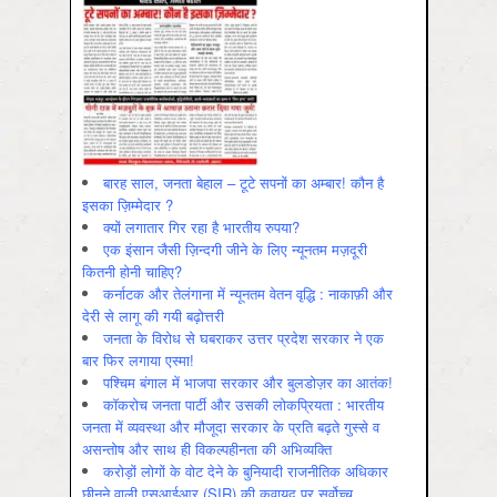
बारह साल, जनता बेहाल – टूटे सपनों का अम्बार! कौन है
इसका ज़िम्मेदार ?
क्यों लगातार गिर रहा है भारतीय रुपया?
एक इंसान जैसी ज़िन्दगी जीने के लिए न्यूनतम मज़दूरी
कितनी होनी चाहिए?
कर्नाटक और तेलंगाना में न्यूनतम वेतन वृद्धि : नाकाफ़ी और
देरी से लागू की गयी बढ़ोत्तरी
जनता के विरोध से घबराकर उत्तर प्रदेश सरकार ने एक
बार फिर लगाया एस्मा!
पश्चिम बंगाल में भाजपा सरकार और बुलडोज़र का आतंक!
कॉकरोच जनता पार्टी और उसकी लोकप्रियता : भारतीय
जनता में व्‍यवस्‍था और मौजूदा सरकार के प्रति बढ़ते गुस्‍से व
असन्‍तोष और साथ ही विकल्‍पहीनता की अभिव्‍यक्ति
करोड़ों लोगों के वोट देने के बुनियादी राजनीतिक अधिकार
छीनने वाली एसआईआर (SIR) की क़वायद पर सर्वोच्च