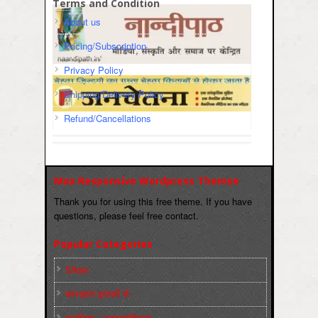
Terms and Condition
About us
Pricing/Subscription
Privacy Policy
Shipping/Delivery Policy
Refund/Cancellations
Max Responsive Wordpress Themse
Thank you for using this free theme. If you have
questions, please feel free contact.
Popular Categories
Slider
कारख़ाना इलाक़ों से
फ़ासीवाद / साम्‍प्रदायिकता