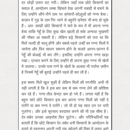
दर थोड़ी ज़रूर घट गयी। लेकिन जहाँ तक छोटे किसानों का
सवाल है, आन्दोलन लम्बा खिंचते देख अपनी तबाही से बचने के
लिए उन्होंने औने-पौने दाम पर क्रेशरों-कोल्हुओं को गन्ना बेचा।
बाज़ार में गुड़ के दाम गिर जाने से बहुतेरे क्रेशर भी बन्द हो चुके
हैं। अतः काफ़ी छोटे किसानों ने चारे के रूप में भी अपना गन्ना
बेचा ताकि गेहूँ के लिए कुछ खेत ख़ाली हो सके अन्यथा भुखमरी
की नौबत आ सकती है। लेकिन बड़े किसानों को पता था कि
मिलें जल्दी ही चालू होंगी और सबसे पहले उन्हीं का गन्ना मिलों में
जायेगा और फि़र साधन सम्पन्न होने के चलते आनन-फ़ानन में
गेहूँ की बोआई भी कर लेंगे। इसलिए उन्होंने अपना गन्ना खड़ा
रखा। प्रचार करने के लिए उन्होंने ही अपना कुछ गन्ना भी खेतों
में जलाया। उनके पास गन्ने के खेतों के अलावा भी पर्याप्त ज़मीन
है जिसमें गेहूँ की बुवाई उन्होंने पहले ही कर ली है।
इस समय मिलें खुल चुकी हैं लेकिन मिलों की रणनीति अभी भी
यही लगती है कि वे इस बार कम से कम गन्ना लेने की कोशिश
कर रहे हैं। गन्ना तौल केन्द्र कम हो गये हैं। लगता यही है कि
बहुत सारे छोटे किसान इस बार अपना गन्ना मिलों को नहीं दे
पायेंगे या कम गन्ना दे पायेंगे। जो भी हो यह साल उन पर भारी
गुज़रेगा। और इसे चुपचाप बरदाश्त करने की भी एक सीमा है।
देर-सबेर उनका आक्रोश फि़र फ़ूटेगा। और परिस्थितियाँ यह
बताती हैं कि छोटे किसान देर-सबेर धनी किसानों के आन्दोलन के
दायरे से स्वतन्त्र अपनी नयी राह खोजने की दिशा में ज़रूर आगे