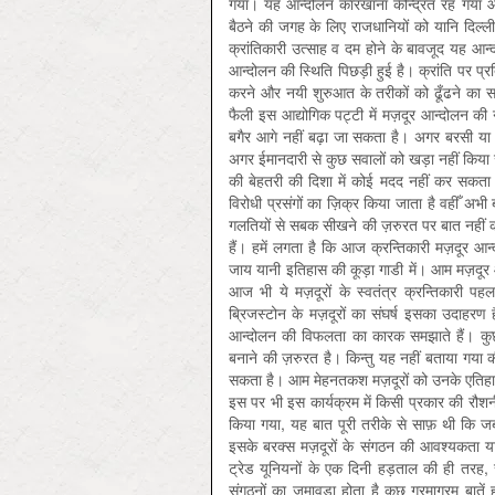
गया। यह आन्दोलन कारखाना केन्द्रित रह गया औ
बैठने की जगह के लिए राजधानियों को यानि दिल्ली
क्रांतिकारी उत्साह व दम होने के बावजूद यह आन्
आन्दोलन की स्थिति पिछड़ी हुई है। क्रांति पर 
करने और नयी शुरुआत के तरीकों को ढूँढने का 
फैली इस आद्योगिक पट्टी में मज़दूर आन्दोलन की
बगैर आगे नहीं बढ़ा जा सकता है। अगर बरसी या स
अगर ईमानदारी से कुछ सवालों को खड़ा नहीं किय
की बेहतरी की दिशा में कोई मदद नहीं कर सकता
विरोधी प्रसंगों का ज़िक्र किया जाता है वहीँ अभ
गलतियों से सबक सीखने की ज़रुरत पर बात नहीं की जा
हैं। हमें लगता है कि आज क्रन्तिकारी मज़दूर आन
जाय यानी इतिहास की कूड़ा गाडी में। आम मज़दूर
आज भी ये मज़दूरों के स्वतंत्र क्रन्तिकारी पह
ब्रिजस्टोन के मज़दूरों का संघर्ष इसका उदाहरण
आन्दोलन की विफलता का कारक समझाते हैं। कुछ 
बनाने की ज़रुरत है। किन्तु यह नहीं बताया गया 
सकता है। आम मेहनतकश मज़दूरों को उनके एतिहासि
इस पर भी इस कार्यक्रम में किसी प्रकार की रौ
किया गया, यह बात पूरी तरीके से साफ़ थी कि जब 
इसके बरक्स मज़दूरों के संगठन की आवश्यकता या
ट्रेड यूनियनों के एक दिनी हड़ताल की ही तरह, 
संगठनों का जमावड़ा होता है कुछ गरमागरम बातें हो