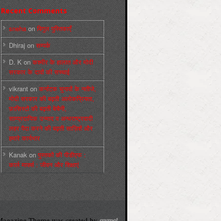
Recent Comments
sneha
on
बिगुल पुस्तिकाएँ
Dhiraj
on
सम्पर्क
D. K
on
कश्मीर के हालात और मोदी
सरकार के दावों की सच्चाई
vikrant
on
कर्नाटक चुनावों के नतीजे,
मोदी सरकार की बढ़ती अलोकप्रियता,
फ़ासिस्टों की बढ़ती बेचैनी,
साम्प्रदायिक उन्माद व अन्धराष्ट्रवादी
लहर पैदा करने की बढ़ती साज़िशें और
हमारे कार्यभार
Kanak
on
पुस्‍तकों की पीडीएफ :
कार्ल मार्क्‍स : जीवन और शिक्षाएं
agazine Theme was created by