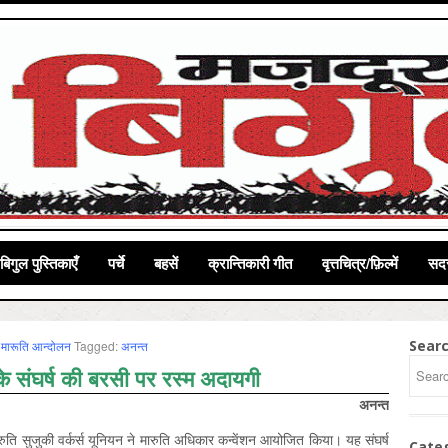
बिगुल पुस्तिकाएँ
पर्चे
बहसें
क्रान्तिकारी गीत
वृत्तचित्र/फ़िल्में
सदस
Sear
,
मारूति आन्‍दोलन
Tagged:
अनन्‍त
 के संघर्ष की बरसी पर रस्म अदायगी
अनन्त
 मारुति सुजुकी वर्कर्स यूनियन ने मारुति अधिकार कन्वेंशन आयोजित किया। यह संघर्ष
Cate