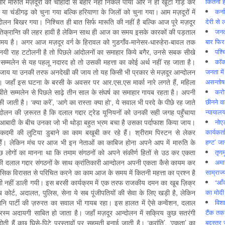
कितनी ह
र मारुति मज़दूरों की चौहादी से बहार नहीं निकल पाया और न ही खूंटा गाड़ कर
कर्न
 या चंडीगढ़ को चुना गया बल्कि हरियाणा के जिलों को चुना गया। आम मज़दूरों में
देरी से 
दोलन बिखर गया। निश्चित ही बात सिर्फ मारूति की नहीं है बल्कि आज पूरे मज़दूर
जनत
प्रतिक्रान्ति की लहर हावी है लेकिन साथ ही आज का समय इसके कारकों की पड़ताल
बार फिर
समय है। अगर आज मज़दूर वर्ग के हिरावल को गुडगाँव-मानेसर-धारुहेरा-बावल तक
पश्
 नयी राह टटोलनी है तो पिछले आंदोलनों का समाहार किये बगैर, उनसे सबक सीखे
कॉक
म्मलेन से यह पहलू नदारद हो तो उसकी महत्ता का कोई अर्थ नहीं रह जाता है।
जनता में
ा जाय या उनकी तरफ अनदेखी की जाय तो यह किसी भी प्रकार से मज़दूर आन्दोलन
असन्‍तो
। जहाँ इस घटना के बरसी के अवसर पर आर.एस.एस मार्का नारे लगते हैं, महिला
करोड
ी बीते सम्मलेन से पिछले साढ़े तीन साल के संघर्ष का समाहार गायब रहता है। अपनी
छीनने व
ती है। ‘क्या करें’, ‘आगे का रास्ता क्या हो‘, ये सवाल भी परदे के पीछे रह जाते
न्यायाल
्दोलन की ज़रूरत है कि दलाल गद्दार ट्रेड यूनियनों को उनकी सही जगह पहुँचाया
नोए
 आबादी के बीच उनका जो भी थोड़ा बहुत भ्रम बचा है उसका पर्दाफाश किया जाय।
कार्यकर्
लकदमी की लुटिया डुबाने का काम बखूबी कर रहे हैं। श्रीराम पिस्टन से लेकर
हण्ट’ जा
 हैं। लेकिन मंच पर आज भी इन नेताओं का काबिज होना अपने आप में मारुति के
तृणम
लोगों का मानना था कि तमाम संगठनों को अपने संकीर्ण हितों से उठ कर एकता
अमान
की दलाल गद्दार संगठनों के साथ क्रांतिकारी आन्दोलन अपनी एकता कैसे कायम कर
साम्राज्
क विरासत से परिचित करने का काम आज के समय में कितनी महत्ता का प्रश्न है
“आँ
शनी नहीं डाली गयी। इस बरसी कार्यक्रम में एक तरफ राजकीय दमन का खूब ज़िक्र
का मोदी
कोर्ट, अदालत, पुलिस, सेना ये सब पूंजीपतियों की सेवा के लिए खड़ी है, लेकिन
विशा
नि पार्टी की ज़रुरत का सवाल भी गायब रहा। इस हालत में ऐसे कन्वेंशन, दलाल
टैंक तक
रस्म अदायगी साबित हो जाता है। जहाँ मज़दूर आन्दोलन में सक्रिय कुछ सतरंगी
बदस्तूर 
ती हैं कुछ घिसे-पिटे प्रस्तावों पर सहमती बनाई जाती है। ‘क्रांति’, ‘एकता’ का