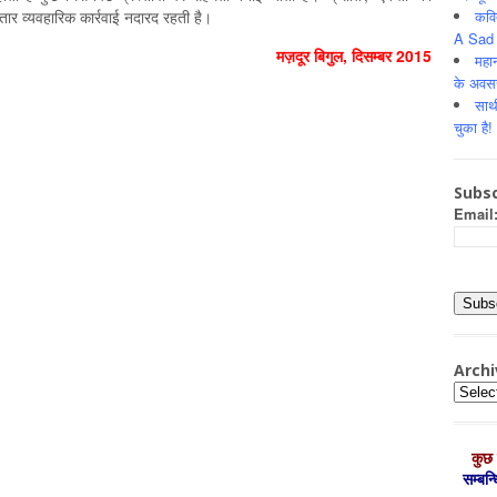
कवि
तार व्यवहारिक कार्रवाई नदारद रहती है।
A Sad 
मज़दूर बिगुल
,
दिसम्‍बर
2015
महान
के अवस
साथ
चुका है!
Subsc
Email
Archi
Archiv
कुछ 
सम्‍बन