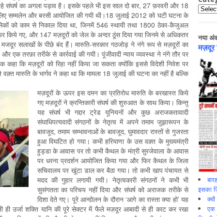
ल रहे संघर्ष का अगला पड़ाव है। इसके पहले भी इस साल दो बार, 27 फ़रवरी और 18
Catego
ई के लिए सम्मलेन और बरसी आयोजित की गयी थी।18 जुलाई 2012 को घटी घटना के
िकों को काम से निकाल दिया था, जिनमें 546 स्थायी तथा 1800 ठेका-कैजुअल
ायर किये गए, और 147 मज़दूरों को जेल के अन्दर ठूंस दिया गया जिनमे से अधिकतर
नया अं
जदूर सलाखों के पीछे बंद हैं। मारुति-सरकार गठजोड़ ने नंगे रूप से मज़दूरों का
मज़दूर
और एक तरफ़ा तरीके से कार्रवाई की गयी। पूंजीवादी न्याय व्यवस्था ने नंगे तौर पर
क कहा कि मज़दूरों को रिहा नहीं किया जा सकता क्योंकि इससे विदेशी निवेश पर
क़्त मारुति के भार्गव ने कहा था कि मामला 18 जुलाई की घटना का नहीं है बल्कि
मज़दूरों के ऊपर इस दमन का प्रतिरोध मारुति के बरखास्त किये
गए मज़दूरों ने क्रन्तिकारी संघर्ष की शुरुआत के साथ किया। किन्तु
यह संघर्ष भी गद्दार ट्रेड यूनियनों और कुछ अराजकतावादी
संघाधिपत्यवादी संगठनों के नेतृत्व में अपने तमाम जुझारूपन के
बावजूद, तमाम सम्भावनाओं के बावजूद, घुमावदार रास्तों से गुजरता
हुआ विघटित हो गया। कभी हरियाणा के उस वक़्त के मुख्यमंत्री
हुड्डा के आवास पर तो कभी कैथल के मंत्री सुरजेवाला के आवास
पर धरना प्रदर्शन आयोजित किया गया और फिर कैथल के जिला
सचिवालय पर खूंटा डाल कर बैठा गया। तो कभी खाप पंचायत से
बारह
मदद की गुहार लगायी गयी। नेतृत्वकारी संगठनों ने कभी भी
इसका ज़ि
सुसंगतता का परिचय नहीं दिया और संघर्ष को अराजक तरीके से
क्यो
दिशा देते गए। पूरे आन्दोलन के दौरान ‘आगे का रास्ता क्या हो’ यह
एक इ
ी उर्जा शक्ति यानि की पूरे सेक्टर में फैले मज़दूर आबादी से ही काट कर रखा