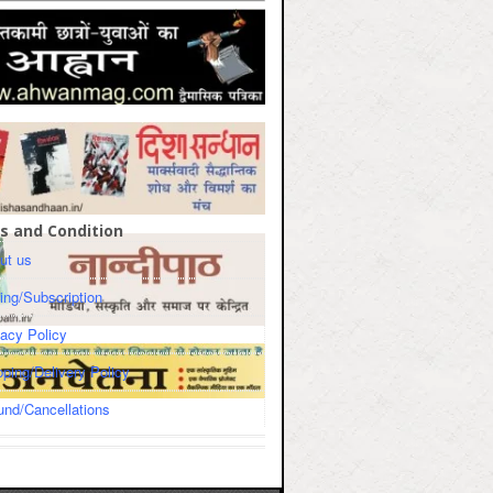
s and Condition
ut us
cing/Subscription
vacy Policy
pping/Delivery Policy
und/Cancellations