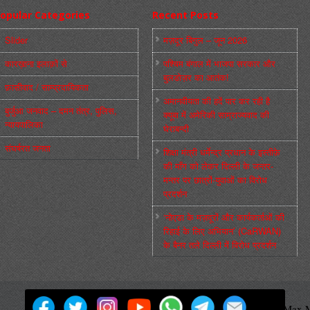
opular Categories
Recent Posts
Slider
मज़दूर बिगुल – जून 2026
कारख़ाना इलाक़ों से
पश्चिम बंगाल में भाजपा सरकार और
बुलडोज़र का आतंक!
फ़ासीवाद / साम्‍प्रदायिकता
अमानवीयता की हदें पार कर रही है
बुर्जुआ जनवाद – दमन तंत्र, पुलिस,
क्यूबा में अमेरिकी साम्राज्यवाद की
न्‍यायपालिका
घेराबन्दी
संघर्षरत जनता
शिक्षा मंत्री धर्मेन्द्र प्रधान के इस्तीफ़े
की माँग को लेकर दिल्ली के जन्तर-
मन्तर पर छात्रों-युवाओं का विरोध
प्रदर्शन
‘नोएडा के मज़दूरों और कार्यकर्ताओं की
रिहाई के लिए अभियान’ (CaRWAN)
के बैनर तले दिल्ली में विरोध प्रदर्शन
मज़दूर बिगुल
Powered by
WordPress
Max M