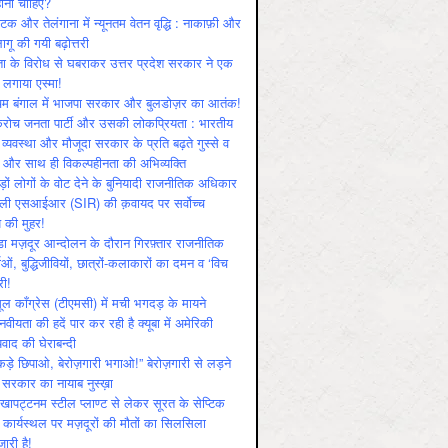
ोनी चाहिए?
ाटक और तेलंगाना में न्यूनतम वेतन वृद्धि : नाकाफ़ी और
लागू की गयी बढ़ोत्तरी
ा के विरोध से घबराकर उत्तर प्रदेश सरकार ने एक
 लगाया एस्मा!
चिम बंगाल में भाजपा सरकार और बुलडोज़र का आतंक!
रोच जनता पार्टी और उसकी लोकप्रियता : भारतीय
 व्‍यवस्‍था और मौजूदा सरकार के प्रति बढ़ते गुस्‍से व
ष और साथ ही विकल्‍पहीनता की अभिव्‍यक्ति
़ों लोगों के वोट देने के बुनियादी राजनीतिक अधिकार
ाली एसआईआर (SIR) की क़वायद पर सर्वोच्च
य की मुहर!
डा मज़दूर आन्दोलन के दौरान गिरफ़्तार राजनीतिक
ताओं, बुद्धिजीवियों, छात्रों-कलाकारों का दमन व ‘विच
री!
ूल काँग्रेस (टीएमसी) में मची भगदड़ के मायने
वीयता की हदें पार कर रही है क्यूबा में अमेरिकी
यवाद की घेराबन्दी
कड़े छिपाओ, बेरोज़गारी भगाओ!” बेरोज़गारी से लड़ने
 सरकार का नायाब नुस्ख़ा
खापट्टनम स्टील प्लाण्ट से लेकर सूरत के सेप्टिक
 कार्यस्थल पर मज़दूरों की मौतों का सिलसिला
जारी है!