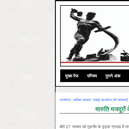
मुख्‍य पेज
परिचय
पुराने अंक
आन्‍दोलन : समीक्षा-समाहार
,
मज़दूर आन्दोलन की समस्‍याएँ
मारुति मजदूरों
बीते 27 नवम्बर को गुडगाँव के हुड्डा ग्राउंड में