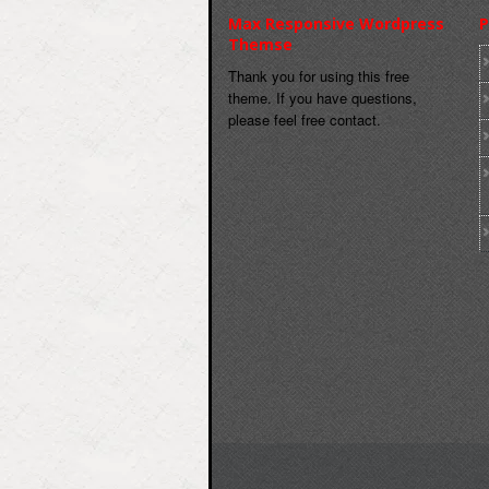
Max Responsive Wordpress
P
Themse
Thank you for using this free
theme. If you have questions,
please feel free contact.