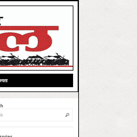
्यता
ch
gories