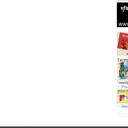
Term
Abo
Pri
Pri
Shi
Ref