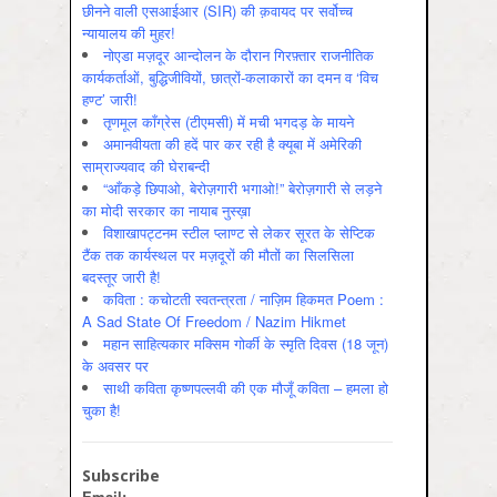
छीनने वाली एसआईआर (SIR) की क़वायद पर सर्वोच्च
न्यायालय की मुहर!
नोएडा मज़दूर आन्दोलन के दौरान गिरफ़्तार राजनीतिक
कार्यकर्ताओं, बुद्धिजीवियों, छात्रों-कलाकारों का दमन व ‘विच
हण्ट’ जारी!
तृणमूल काँग्रेस (टीएमसी) में मची भगदड़ के मायने
अमानवीयता की हदें पार कर रही है क्यूबा में अमेरिकी
साम्राज्यवाद की घेराबन्दी
“आँकड़े छिपाओ, बेरोज़गारी भगाओ!” बेरोज़गारी से लड़ने
का मोदी सरकार का नायाब नुस्ख़ा
विशाखापट्टनम स्टील प्लाण्ट से लेकर सूरत के सेप्टिक
टैंक तक कार्यस्थल पर मज़दूरों की मौतों का सिलसिला
बदस्तूर जारी है!
कविता : कचोटती स्वतन्त्रता / नाज़िम हिकमत Poem :
A Sad State Of Freedom / Nazim Hikmet
महान साहित्यकार मक्सिम गोर्की के स्मृति दिवस (18 जून)
के अवसर पर
साथी कविता कृष्णपल्लवी की एक मौजूँ कविता – हमला हो
चुका है!
Subscribe
Email: