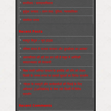
फ़ासीवाद / साम्‍प्रदायिकता
बुर्जुआ जनवाद – दमन तंत्र, पुलिस, न्‍यायपालिका
संघर्षरत जनता
Recent Posts
मज़दूर बिगुल – जून 2026
पश्चिम बंगाल में भाजपा सरकार और बुलडोज़र का आतंक!
अमानवीयता की हदें पार कर रही है क्यूबा में अमेरिकी
साम्राज्यवाद की घेराबन्दी
शिक्षा मंत्री धर्मेन्द्र प्रधान के इस्तीफ़े की माँग को लेकर
दिल्ली के जन्तर-मन्तर पर छात्रों-युवाओं का विरोध प्रदर्शन
‘नोएडा के मज़दूरों और कार्यकर्ताओं की रिहाई के लिए
अभियान’ (CaRWAN) के बैनर तले दिल्ली में विरोध
प्रदर्शन
Recent Comments