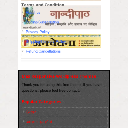
Terms and Condition
About us
Pricing/Subscription
Privacy Policy
Shipping/Delivery Policy
Refund/Cancellations
Max Responsive Wordpress Themse
Thank you for using this free theme. If you have
questions, please feel free contact.
Popular Categories
Slider
कारख़ाना इलाक़ों से