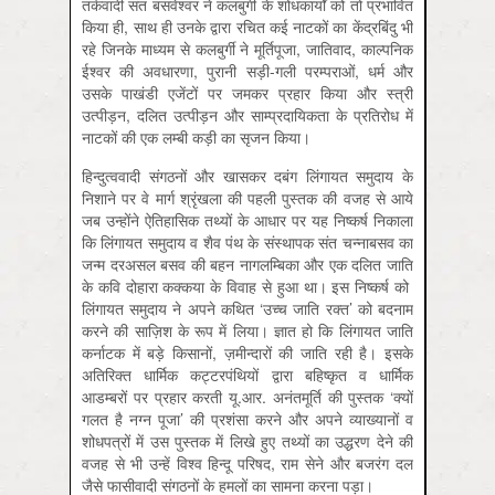
तर्कवादी संत बसवेश्वर ने कलबुर्गी के शोधकार्यों को तो प्रभावित
किया ही, साथ ही उनके द्वारा रचित कई नाटकों का केंद्रबिंदु भी
रहे जिनके माध्यम से कलबुर्गी ने मूर्तिपूजा, जातिवाद, काल्पनिक
ईश्वर की अवधारणा, पुरानी सड़ी-गली परम्पराओं, धर्म और
उसके पाखंडी एजेंटों पर जमकर प्रहार किया और स्त्री
उत्पीड़न, दलित उत्पीड़न और साम्प्रदायिकता के प्रतिरोध में
नाटकों की एक लम्बी कड़ी का सृजन किया।
हिन्दुत्ववादी संगठनों और खासकर दबंग लिंगायत समुदाय के
निशाने पर वे मार्ग श्रृंखला की पहली पुस्तक की वजह से आये
जब उन्होंने ऐतिहासिक तथ्यों के आधार पर यह निष्कर्ष निकाला
कि लिंगायत समुदाय व शैव पंथ के संस्थापक संत चन्नाबसव का
जन्म दरअसल बसव की बहन नागलम्बिका और एक दलित जाति
के कवि दोहारा कक्कया के विवाह से हुआ था। इस निष्कर्ष को
लिंगायत समुदाय ने अपने कथित ‘उच्च जाति रक्त’ को बदनाम
करने की साज़िश के रूप में लिया। ज्ञात हो कि लिंगायत जाति
कर्नाटक में बड़े किसानों, ज़मीन्दारों की जाति रही है। इसके
अतिरिक्त धार्मिक कट्टरपंथियों द्वारा बहिष्कृत व धार्मिक
आडम्बरों पर प्रहार करती यू.आर. अनंतमूर्ति की पुस्तक ‘क्यों
गलत है नग्न पूजा’ की प्रशंसा करने और अपने व्याख्यानों व
शोधपत्रों में उस पुस्तक में लिखे हुए तथ्यों का उद्धरण देने की
वजह से भी उन्हें विश्व हिन्दू परिषद, राम सेने और बजरंग दल
जैसे फासीवादी संगठनों के हमलों का सामना करना पड़ा।