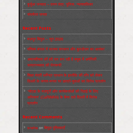
बुर्जुआ जनवाद – दमन तंत्र, पुलिस, न्‍यायपालिका
संघर्षरत जनता
Recent Posts
मज़दूर बिगुल – जून 2026
पश्चिम बंगाल में भाजपा सरकार और बुलडोज़र का आतंक!
अमानवीयता की हदें पार कर रही है क्यूबा में अमेरिकी
साम्राज्यवाद की घेराबन्दी
शिक्षा मंत्री धर्मेन्द्र प्रधान के इस्तीफ़े की माँग को लेकर
दिल्ली के जन्तर-मन्तर पर छात्रों-युवाओं का विरोध प्रदर्शन
‘नोएडा के मज़दूरों और कार्यकर्ताओं की रिहाई के लिए
अभियान’ (CaRWAN) के बैनर तले दिल्ली में विरोध
प्रदर्शन
Recent Comments
sneha
on
बिगुल पुस्तिकाएँ