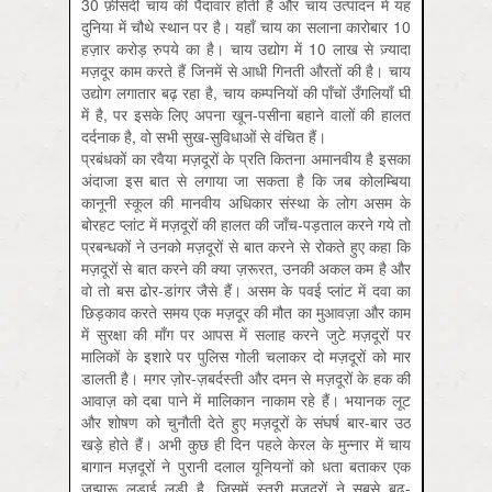
30 फ़ीसदी चाय की पैदावार होती है और चाय उत्‍पादन में यह
दुनिया में चौथे स्थान पर है। यहाँ चाय का सलाना कारोबार 10
हज़ार करोड़ रुपये का है। चाय उद्योग में 10 लाख से ज़्यादा
मज़दूर काम करते हैं जिनमें से आधी गिनती औरतों की है। चाय
उद्योग लगातार बढ़ रहा है, चाय कम्पनियों की पाँचों उँगलियाँ घी
में है, पर इसके लिए अपना खून-पसीना बहाने वालों की हालत
दर्दनाक है, वो सभी सुख-सुविधाओं से वंचित हैं।
प्रबंधकों का रवैया मज़दूरों के प्रति कितना अमानवीय है इसका
अंदाजा इस बात से लगाया जा सकता है कि जब कोलम्बिया
कानूनी स्कूल की मानवीय अधिकार संस्था के लोग असम के
बोरहट प्लांट में मज़दूरों की हालत की जाँच-पड़ताल करने गये तो
प्रबन्धकों ने उनको मज़दूरों से बात करने से रोकते हुए कहा कि
मज़दूरों से बात करने की क्या ज़रूरत, उनकी अकल कम है और
वो तो बस ढोर-डांगर जैसे हैं। असम के पवई प्लांट में दवा का
छिड़काव करते समय एक मज़दूर की मौत का मुआवज़ा और काम
में सुरक्षा की माँग पर आपस में सलाह करने जुटे मज़दूरों पर
मालिकों के इशारे पर पुलिस गोली चलाकर दो मज़दूरों को मार
डालती है। मगर ज़ोर-ज़बर्दस्ती और दमन से मज़दूरों के हक की
आवाज़ को दबा पाने में मालिकान नाकाम रहे हैं। भयानक लूट
और शोषण को चुनौती देते हुए मज़दूरों के संघर्ष बार-बार उठ
खड़े होते हैं। अभी कुछ ही दिन पहले केरल के मुन्‍नार में चाय
बागान मज़दूरों ने पुरानी दलाल यूनियनों को धता बताकर एक
जुझारू लड़ाई लड़ी है, जिसमें स्‍त्री मज़दूरों ने सबसे बढ़-