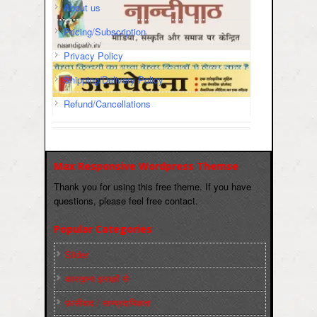
About us
Pricing/Subscription
Privacy Policy
Shipping/Delivery Policy
Refund/Cancellations
Max Responsive Wordpress Themse
Thank you for using this free theme. If you have
questions, please feel free contact.
Popular Categories
Slider
कारख़ाना इलाक़ों से
फ़ासीवाद / साम्‍प्रदायिकता