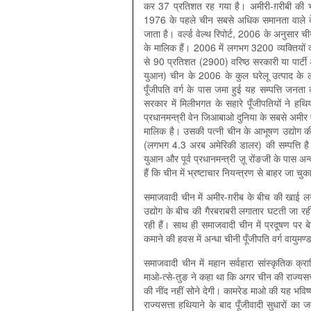
कर 37 प्रतिशत रह गया है। अमीरी-ग़रीबी की भ
1976 के पहले चीन सबसे अधिक समानता वाले देश
जाता है। वर्ल्ड वेल्थ रिपोर्ट, 2006 के अनुसार
के मालिक हैं। 2006 में लगभग 3200 व्यक्तियो
से 90 प्रतिशत (2900) वरिष्ठ सरकारी या पार्टी
युआन) चीन के 2006 के कुल घरेलू उत्पाद क
पूँजीपति वर्ग के पास जमा हुई यह सम्पत्ति जन
सरकार में मिलीभगत के सहारे पूँजीपतियों ने हथिय
प्रधानमन्‍त्री वेन जिआबाओ दुनिया के सबसे अमीर प
मालिक है। उसकी पत्नी चीन के आभूषण उद्योग क
(लगभग 4.3 अरब अमेरिकी डालर) की सम्पत्ति है।
युआन और पूर्व प्रधानमन्‍त्री ज़ू रोंङजी के पास अन
हैं कि चीन में भ्रष्टाचार नियन्‍त्रण से बाहर जा चुक
समाजवादी चीन में अमीर-ग़रीब के बीच की खाई ल
उद्योग के बीच की गैरबराबरी लगातार घटती जा र
रही हैं। साथ ही समाजवादी चीन में प्रदूषण पर 
कमाने की हवस में अन्धा चीनी पूँजीपति वर्ग वायुमण्
समाजवादी चीन में महान सर्वहारा सांस्कृतिक क
माओ-त्से-तुङ ने कहा था कि अगर चीन की राज्यसत्त
की नींद नहीं सोने देगी। कामरेड माओ की यह भविष
राज्यसत्ता हथियाने के बाद पूँजीवादी सुधारों का