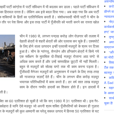
असन्‍तो
करोड
ीं पार्टी कांग्रेस में पार्टी संविधान में भी बदलाव कर डाला। पहले पार्टी संविधान में
छीनने व
र्ग का हिरावल दस्ता है। लेकिन अब इसे बदल दिया गया। अब कहा गया कि अब पार्टी
न्यायाल
्तियों के हितों का प्रतिनिधित्व करती है। संशोधनवादी चीनी पार्टी ने चीन के
नोए
के तौर पर पेश किया और इस तरह पार्टी में पूँजीपति को भरती करने का रास्ता खोल
कार्यकर्
हण्ट’ जा
चीन में 1980 से, लगभग पन्द्रह करोड़ लोग रोज़गार की तलाश में
तृणम
देहाती क्षेत्रों से शहरी क्षेत्रों की ओर प्रवास कर चुके हैं। एक्सपोर्ट
अमान
के लिए होने वाला उत्पादन इन्हीं प्रवासी मज़दूरों के श्रम पर टिका
साम्राज्
हुआ है। चीन के ग्वांगजू, शेनज़ेन और हाँगकांग क्षेत्रों में किये गये
“आँ
एक सर्वेक्षण के मुताबिक दो-तिहाई मज़दूर रोजाना आठ घण्टे से
का मोदी
अधिक काम करते हैं और उन्हें साप्ताहिक छुट्टी भी नहीं मिलती।
विशा
बहुत से मज़दूरों को सोलह घण्टे तक भी काम करना पड़ता है।
टैंक तक
पूँजीवादी मैनेजर मज़दूरों को अनुशासन में रखने के लिए तरह-तरह
बदस्तूर 
की नाजायज़ सज़ाएँ देते हैं। चीन के लगभग बीस करोड़ मज़दूर
कवि
भयानक परिस्थितियों में काम करते हैं। हर वर्ष सात लाख मज़दूर
A Sad 
काम के दौरान गम्भीर हादसों का शिकार होते हैं। इन हादसों में
महान
ती है।
के अवस
साथ
क्ति का 60 प्रतिशत हो चुकी है जो कि सन् 1980 में 31 प्रतिशत थी। इस गैर-
चुका है!
्वहारा है यानि ऐसे मज़दूर जो अपनी श्रम शक्ति पूँजीपतियों को बेचकर ही गुज़ारा
के मज़दूरों की कुल आमदनी का घरेलू सकल उत्पाद में हिस्सा 50 प्रतिशत से घट