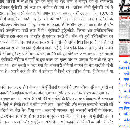
सन्
1976 में
माओ-त्से-तुङ की मृत्यु के बाद चीन में मज़दूर वर्ग से राज्यसत्ता
छीनकर पूँजीपति वर्ग सत्ता पर काबिज़ हो गया था। लेकिन चीनी पूँजीपति वर्ग ने
सत्ता हासिल करने के बाद भी समाजवाद का लबादा नहीं उतारा। सन् 1976 से
चीनी कम्युनिस्ट पार्टी मज़दूर वर्ग की पार्टी नहीं रह गयी। लेकिन दुनिया के
अधिकतर लोग आज भी इस भ्रम का शिकार हैं कि चीन एक साम्यवादी देश है और
वहाँ कम्युनिस्ट पार्टी सत्ता में है। पूँजीवादी बुद्धिजीवी, प्रिण्‍ट और इलेक्ट्रिानिक
मीडिया इस भ्रम का जोरशोर से प्रचार करते हैं। चीन की बुरी परिस्थितियों का
 व्यवस्था ने चीन का क्या हाल कर रखा है। चीन के तथाकथित विकास के बारे में बात
यवाद का रास्ता त्यागकर पूँजीवाद अपना रहे हैं जिससे कि विकास हो रहा है। पिछले
चीनी कम्युनिस्ट पार्टी की स्थापना के 90 वर्ष पूरे होने पर जश्न मनाये। इन जश्नों
पूँजीवादी मीडिया ने पार्टी के इस बयान को ख़ास तौर पर उछाला कि माओ-त्से-तुङ
बारह
या था। इन ख़बरों में कहा गया कि माओवादी नीतियाँ त्यागने के बाद पार्टी ने चीनी
इसका ज़ि
िया है। आइये देखें कि चीन में इतिहास ने किसे सही साबित किया पूँजीवाद को या
क्यो
एक इ
कितनी ह
्तिकारी तख्तापलट होने के बाद नये पूँजीवादी शासकों ने तथाकथित आर्थिक सुधारों को
कर्न
ातों में सामूहिक फार्मों को तोड़ दिया गया और कृषि का निजीकरण कर दिया गया।
देरी से 
 मज़दूर बन गए। चीन के देशी-विदेशी उद्योगों के लिए इस तरह बेहद सस्ते श्रम का
जनत
तेज़ी से निजी हाथों में सौंपा जाने लगा। सभी छोटे और मध्यम सरकारी उद्योगों को
बार फिर
कौड़ियों के मोल बेच दिया गया। सरकारी अफसर, पूर्व सरकारी उद्योगों के मैनेजर,
पश्
ल्टीनेशनल कारपोरेशनों को इसका भरपूर फायदा मिला। चीन के नये पूँजीपति वर्ग ने
कॉक
री तरफ सरकारी और सामूहिक उद्योगों के लाखों मज़दूरों की छँटनी कर दी गयी और
जनता में