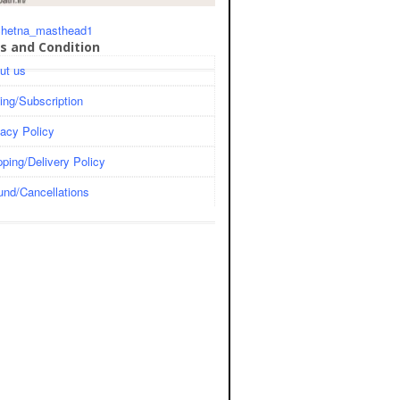
s and Condition
ut us
cing/Subscription
vacy Policy
pping/Delivery Policy
und/Cancellations