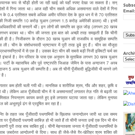
यानक रूप से चौड़ी होती जा रही खाई को यहाँ स्पष्ट देखा जा सकता है। सन्
Subsc
ों में गिना जाता था। आज वही चीन सबसे अधिक असमानता वाले देशों में गिना
Email
 चीन के 0.4 प्रतिशत सबसे अधिक अमीर परिवार देश के कुल धन में से 70 प्रतिशत
ं की निजी सम्पत्ति 10 करोड़ युआन (लगभग 1.5 करोड़ अमेरिकी डालर) थी। इनमें
 अधिकारियों की सन्तानें थीं। इन लोगों की सम्पत्ति का कुल जोड़ (लगभग 20 खरब
े लगभग बराबर था। चीन की जनता इस बात को अच्छी तरह समझती है कि चीनी
ता की ही है। निजीकरण के दौरान 30 खरब युआन की राजकीय व सामूहिक सम्पत्ति
ा ली। चीन के संशोधनवादी भ्रष्टाचार में पूरी तरह डूबे हुए हैं। चीन का मौजूदा
्रधानमन्त्रियों में से एक है। उसका बेटा चीन की सबसे बड़ी निजी इक्विटी फर्म का
Archi
ी इंचार्ज है। वेन परिवार के पास एक अनुमान के मुताबिक लगभग 30 खरब युआन
Archiv
 पार्टी के महासचिव और पूर्व राष्ट्रपति जिआङ जेमिन के पास अन्‍दाजन 7 अरब
्‍दाजन 5 अरब युआन की सम्पत्ति है। अब तो चीनी पूँजीवादी बुद्धिजीवी भी मानने लगे
ा है।
कुछ 
सम्‍बन
गातार कम होती चली गयी थी। मानसिक व शारीरिक श्रम, गाँव और शहर, कृषि व
ही थी। लेकिन आज पूँजीवादी चीन में ये असमानताएँ लगातार तेज़ गति से बढ़ती जा
बेमिसाल नियन्‍त्रण कायम करते हुए इसे लगातार घटाया जाता रहा। लेकिन मुनाफा
डल को अभूतपूर्व ढंग से प्रदूषित कर रहा है।
्रान्ति के तहत जब पूँजीवादी पथगामियों के ख़िलाफ जनान्दोलन जारी था उस समय
ा पर पूँजीवादी पथगामी काबिज़ हो भी जाते हैं तो चीनी जनता उन्हें एक दिन भी चैन
्यवाणी पूरी तरह सच साबित हुई। चीनी मेहनतकश जनता ने पूँजीवादी पथगामियों के
 जवाब ज़बर्दस्त आन्दोलनों से दिया। साथ ही जैसे-जैसे ग़ैर-खेतिहर श्रम शक्ति की