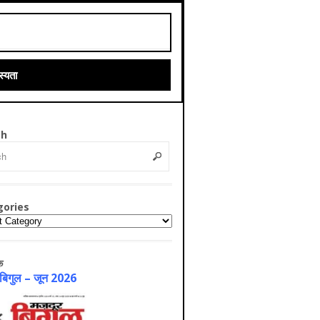
्यता
ch
gories
ries
क
 बिगुल – जून 2026