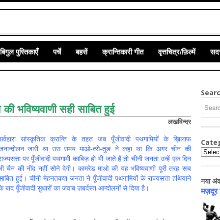
बिगुल पुस्तिकाएँ
पर्चे
बहसें
क्रान्तिकारी गीत
वृत्तचित्र/फ़िल्में
सदस
Sear
 की भविष्यवाणी सही साबित हुई
लखविन्‍दर
सर्वहारा सांस्कृतिक क्रान्ति के तहत जब पूँजीवादी पथगामियों के ख़िलाफ
Cate
जनान्दोलन जारी था उस समय माओ-त्से-तुङ ने कहा था कि अगर चीन की
Catego
राज्यसत्ता पर पूँजीवादी पथगामी काबिज़ हो भी जाते हैं तो चीनी जनता उन्हें एक दिन
भी चैन की नींद नहीं सोने देगी। कामरेड माओ की यह भविष्यवाणी पूरी तरह सच
साबित हुई। चीनी मेहनतकश जनता ने पूँजीवादी पथगामियों के राज्यसत्ता हथियाने
नया अं
के बाद पूँजीवादी सुधारों का जवाब ज़बर्दस्त आन्दोलनों से दिया है।
मज़दूर