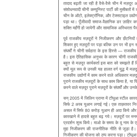
तादाद बढ़ती जा रही है वैसे-वैसे चीन में मज़दू
संशोधनवादी चीनी कम्युनिस्ट पार्टी की मुसीबतों में
चीन के ऑटो, इलेक्‍ट्रॉनिक, और टेक्सटाइल उद्यो
पड़ा था। पूँजीवादी समाज-वैज्ञानिक डर ज़ाहिर कर 
शक्ति महँगी हो जायेगी और सामाजिक अस्थिरता पैद
पूर्व राजकीय मज़दूरों ने निजीकरण और छँटनियों 
शिकार हुए मज़दूरों पर पड़ा बल्कि उन पर भी इन सं
संघर्षों ने चीनी सर्वहारा के इस हिस्से — राज
है। इस ऐतिहासिक अनुभव के कारण चीनी राजकीय म
बहुत से मज़दूर कार्यकर्ता इस बात को समझते हैं 
क्यों मूल रूप से उनकी यह हालत वर्ग युद्ध में म
राजकीय उद्योगों में काम करने वाले अधिकतर मज़दूर य
पुराने राजकीय मज़दूरों के साथ काम किया है, या फि
करने वाले मज़दूर पुराने मज़दूरों के संघर्षों और उ
सन् 2005 में जिलिन प्रान्‍त में टोंघुआ स्टी
सिर्फ 2 अरब यूआन लगाई गई। एक ताक़तवर निजी कम
असल में सिर्फ 80 करोड़ युआन ही अदा किये और क
कारखाने में हादसे बहुत बढ़ गये। मज़दूरों पर मनम
प्रदर्शन शुरू किये। माओ के समय के वू नाम के ए
मुद्दा निजीकरण की राजनीतिक नीति से जुड़ा है।
निजीकरण की योजना को ठप्प करना पड़ा। टोंघूआ स्ट