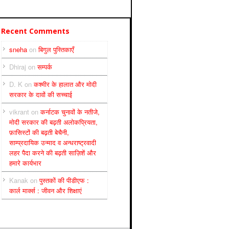
Recent Comments
sneha
on
बिगुल पुस्तिकाएँ
Dhiraj
on
सम्पर्क
D. K
on
कश्मीर के हालात और मोदी
सरकार के दावों की सच्चाई
vikrant
on
कर्नाटक चुनावों के नतीजे,
मोदी सरकार की बढ़ती अलोकप्रियता,
फ़ासिस्टों की बढ़ती बेचैनी,
साम्प्रदायिक उन्माद व अन्धराष्ट्रवादी
लहर पैदा करने की बढ़ती साज़िशें और
हमारे कार्यभार
Kanak
on
पुस्‍तकों की पीडीएफ :
कार्ल मार्क्‍स : जीवन और शिक्षाएं