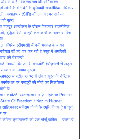
ष और साथ ही विकल्‍पहीनता की अभिव्‍यक्ति
़ों लोगों के वोट देने के बुनियादी राजनीतिक अधिकार
ाली एसआईआर (SIR) की क़वायद पर सर्वोच्च
य की मुहर!
डा मज़दूर आन्दोलन के दौरान गिरफ़्तार राजनीतिक
ताओं, बुद्धिजीवियों, छात्रों-कलाकारों का दमन व ‘विच
री!
ूल काँग्रेस (टीएमसी) में मची भगदड़ के मायने
वीयता की हदें पार कर रही है क्यूबा में अमेरिकी
यवाद की घेराबन्दी
कड़े छिपाओ, बेरोज़गारी भगाओ!” बेरोज़गारी से लड़ने
 सरकार का नायाब नुस्ख़ा
खापट्टनम स्टील प्लाण्ट से लेकर सूरत के सेप्टिक
 कार्यस्थल पर मज़दूरों की मौतों का सिलसिला
जारी है!
ता : कचोटती स्वतन्त्रता / नाज़िम हिकमत Poem :
State Of Freedom / Nazim Hikmet
 साहित्यकार मक्सिम गोर्की के स्मृति दिवस (18 जून)
र पर
ी कविता कृष्णपल्लवी की एक मौजूँ कविता – हमला हो