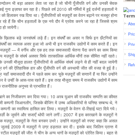
र आन्दोलन भी बड़ा आकार लेता जा रहा है जो चीनी पूँजीपति वर्ग और उनकी सेवक
 कई गुना इज़ाफा कर रहा है। पिछले वर्ष 2010 की गर्मियों में हुई दर्जनों हड़तालों ने
ग को हिलाकर रख दिया था। पूँजीपतियों को मज़दूरों का वेतन बढ़ाने पर मजबूर होना
Term
रहे हैं कि चीन हड़तालों के एक नये दौर में प्रवेश करने जा रहा है जिससे श्रम
Abo
ा हो जायेगी।
Pri
के ख़िलाफ बड़े जनसंघर्ष लड़े हैं। इन संघर्षों का असर न सिर्फ इन छँटनियों का
घर्षों का व्यापक असर हुआ जो अभी भी इन राजकीय उद्योगों में काम करते हैं। इन
Pri
कीय मज़दूरों — में वर्गीय और एक हद तक समाजवादी चेतना पैदा करने का काम किया
Shi
ज़दूरों के संघर्ष अक्सर सिर्फ तात्कालिक आर्थिक माँगों तक सीमित नहीं रहते।
कि उनकी मौजूदा हालत पूँजीपतियों से आर्थिक संघर्ष लड़ने से ही नहीं बदल जायेगी
Ref
ज़दूर वर्ग की ऐतिहासिक हार और पूँजीपति वर्ग की अस्थायी जीत की वजह से हुई है।
हाँ समाजवादी दौर में पहले काम कर चुके मज़दूरों की सन्‍तानें हैं या फिर उन्होंने
र वे उन्हीं के आस-पास रहते हैं। इस तरह मौजूदा समय में राजकीय उद्योगों में काम
नके राजनीतिक अनुभव से प्रभावित हैं।
ल कारखाने का निजीकरण कर दिया गया। 10 अरब युआन की राजकीय सम्पत्ति का कीमत
्पनी जिआनलोंग, जिसके बीजिंग में उच्च अधिकारियों से घनिष्ठ सम्बन्ध थे, ने
म्पनी का स्वामित्व हासिल कर लिया। मज़दूरों के वेतन दो-तिहाई घटा दिये गये।
र्ज़ी के जुर्माने और सजाएँ थोपी जाने लगीं। 2007 में इस कारखाने के मज़दूरों ने
क मज़दूर, मज़दूरों के नेता बनकर उभरे। उन्होंने मज़दूरों को स्पष्ट कहा कि असल
 जुलाई 2009 में मज़दूरों ने उग्र हड़ताल कर दी। इसके बाद जिलिन प्रान्त में
ील मज़दूरों की जीत ने चीन के अन्य भागों के मज़दूरों को प्रेरित किया। बहुत से