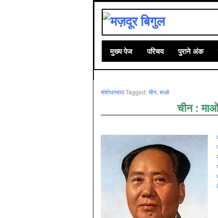
मुख्‍य पेज
परिचय
पुराने अंक
संशोधनवाद
Tagged:
चीन
,
माओ
चीन : माओ