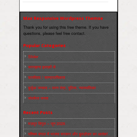
Max Responsive Wordpress Themse
Thank you for using this free theme. If you have
questions, please feel free contact.
Popular Categories
Slider
कारख़ाना इलाक़ों से
फ़ासीवाद / साम्‍प्रदायिकता
बुर्जुआ जनवाद – दमन तंत्र, पुलिस, न्‍यायपालिका
संघर्षरत जनता
Recent Posts
मज़दूर बिगुल – जून 2026
पश्चिम बंगाल में भाजपा सरकार और बुलडोज़र का आतंक!