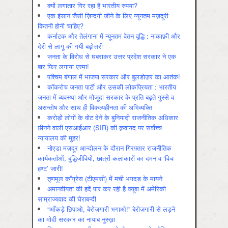
क्यों लगातार गिर रहा है भारतीय रुपया?
एक इंसान जैसी ज़िन्दगी जीने के लिए न्यूनतम मज़दूरी
कितनी होनी चाहिए?
कर्नाटक और तेलंगाना में न्यूनतम वेतन वृद्धि : नाकाफ़ी और
देरी से लागू की गयी बढ़ोत्तरी
जनता के विरोध से घबराकर उत्तर प्रदेश सरकार ने एक
बार फिर लगाया एस्मा!
पश्चिम बंगाल में भाजपा सरकार और बुलडोज़र का आतंक!
कॉकरोच जनता पार्टी और उसकी लोकप्रियता : भारतीय
जनता में व्‍यवस्‍था और मौजूदा सरकार के प्रति बढ़ते गुस्‍से व
असन्‍तोष और साथ ही विकल्‍पहीनता की अभिव्‍यक्ति
करोड़ों लोगों के वोट देने के बुनियादी राजनीतिक अधिकार
छीनने वाली एसआईआर (SIR) की क़वायद पर सर्वोच्च
न्यायालय की मुहर!
नोएडा मज़दूर आन्दोलन के दौरान गिरफ़्तार राजनीतिक
कार्यकर्ताओं, बुद्धिजीवियों, छात्रों-कलाकारों का दमन व ‘विच
हण्ट’ जारी!
तृणमूल काँग्रेस (टीएमसी) में मची भगदड़ के मायने
अमानवीयता की हदें पार कर रही है क्यूबा में अमेरिकी
साम्राज्यवाद की घेराबन्दी
“आँकड़े छिपाओ, बेरोज़गारी भगाओ!” बेरोज़गारी से लड़ने
का मोदी सरकार का नायाब नुस्ख़ा