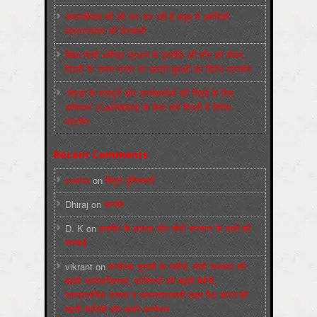
अमानवीयता की हदें पार कर रही है क्यूबा में अमेरिकी
साम्राज्यवाद की घेराबन्दी
शिक्षा मंत्री धर्मेन्द्र प्रधान के इस्तीफ़े की माँग को लेकर
दिल्ली के जन्तर-मन्तर पर छात्रों-युवाओं का विरोध प्रदर्शन
‘नोएडा के मज़दूरों और कार्यकर्ताओं की रिहाई के लिए
अभियान’ (CaRWAN) के बैनर तले दिल्ली में विरोध
प्रदर्शन
Recent Comments
sneha
on
बिगुल पुस्तिकाएँ
Dhiraj
on
सम्पर्क
D. K
on
कश्मीर के हालात और मोदी सरकार के दावों की
सच्चाई
vikrant
on
कर्नाटक चुनावों के नतीजे, मोदी सरकार की
बढ़ती अलोकप्रियता, फ़ासिस्टों की बढ़ती बेचैनी,
साम्प्रदायिक उन्माद व अन्धराष्ट्रवादी लहर पैदा करने की
बढ़ती साज़िशें और हमारे कार्यभार