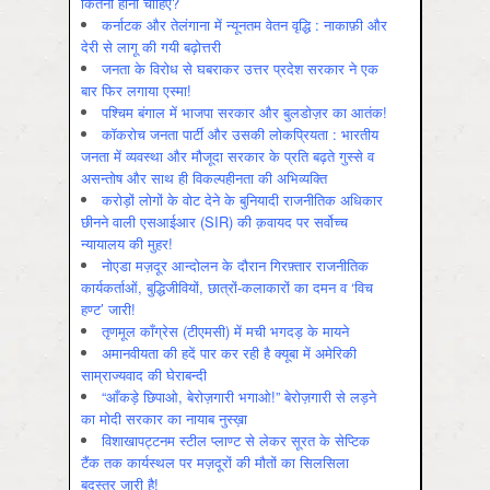
कितनी होनी चाहिए?
कर्नाटक और तेलंगाना में न्यूनतम वेतन वृद्धि : नाकाफ़ी और
देरी से लागू की गयी बढ़ोत्तरी
जनता के विरोध से घबराकर उत्तर प्रदेश सरकार ने एक
बार फिर लगाया एस्मा!
पश्चिम बंगाल में भाजपा सरकार और बुलडोज़र का आतंक!
कॉकरोच जनता पार्टी और उसकी लोकप्रियता : भारतीय
जनता में व्‍यवस्‍था और मौजूदा सरकार के प्रति बढ़ते गुस्‍से व
असन्‍तोष और साथ ही विकल्‍पहीनता की अभिव्‍यक्ति
करोड़ों लोगों के वोट देने के बुनियादी राजनीतिक अधिकार
छीनने वाली एसआईआर (SIR) की क़वायद पर सर्वोच्च
न्यायालय की मुहर!
नोएडा मज़दूर आन्दोलन के दौरान गिरफ़्तार राजनीतिक
कार्यकर्ताओं, बुद्धिजीवियों, छात्रों-कलाकारों का दमन व ‘विच
हण्ट’ जारी!
तृणमूल काँग्रेस (टीएमसी) में मची भगदड़ के मायने
अमानवीयता की हदें पार कर रही है क्यूबा में अमेरिकी
साम्राज्यवाद की घेराबन्दी
“आँकड़े छिपाओ, बेरोज़गारी भगाओ!” बेरोज़गारी से लड़ने
का मोदी सरकार का नायाब नुस्ख़ा
विशाखापट्टनम स्टील प्लाण्ट से लेकर सूरत के सेप्टिक
टैंक तक कार्यस्थल पर मज़दूरों की मौतों का सिलसिला
बदस्तूर जारी है!