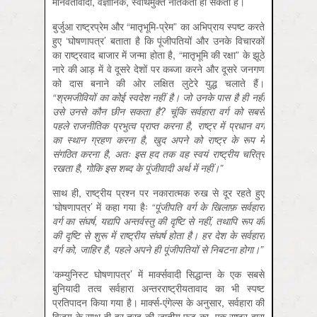
मानवतावादी, वैज्ञानिक, स्वार्थमुक्त नैतिकता हो सकती है।
बुर्जुआ राष्ट्रप्रेम और “मातृभूमि-प्रेम” का अभिप्राय स्पष्ट करते
हुए ‘घोषणापत्र’ बताता है कि पूंजीपतियों और उनके विचारकों
का राष्ट्रवाद बाजार में जन्मा होता है, “मातृभूमि की रक्षा” के झूठे
नारे की आड़ में वे दूसरे देशों पर कब्जा करने और दूसरे जनगण
को दास बनाने की ओर लक्षित लुटेरे युद्ध चलाते हैं।
“श्रमजीवियों का कोई स्वदेश नहीं है। जो उनके पास है ही नहीं
उसे उनसे कौन छीन सकता है
?
चूंकि सर्वहारा वर्ग को सबसे
पहले राजनीतिक प्रभुत्व प्राप्त करना है
,
राष्ट्र में प्रधान वर्ग
का स्थान ग्रहण करना है,
खुद अपने को राष्ट्र के रूप में
संगठित करना है,
अतः इस हद तक वह स्वयं राष्ट्रीय चरित्र
रखता है
,
गोकि इस शब्द के पूंजीवादी अर्थ में नहीं।
”
साथ ही, राष्ट्रीय प्रश्न पर नकारात्मक रुख से दूर रहते हुए
‘घोषणापत्र’ में कहा गया हैः
“पूंजीपति वर्ग के खिलाफ़ सर्वहारा
वर्ग का संघर्ष
,
यद्यपि अन्तर्वस्तु की दृष्टि से नहीं,
तथापि रूप की
की दृष्टि से शुरू में राष्ट्रीय संघर्ष होता है। हर देश के सर्वहारा
वर्ग को
,
जाहिर है,
पहले अपने ही पूंजीपतियों से निबटना होगा।
”
‘कम्युनिस्ट घोषणापत्र’ में मार्क्सवादी सिद्धान्त के एक सबसे
बुनियादी तत्व सर्वहारा अन्तरराष्ट्रीयतावाद का भी स्पष्ट
प्रतिपादन किया गया है। मार्क्स-एंगेल्स के अनुसार, सर्वहारा की
विजय के साथ ही हर तरह की जातीय फ़ूट का, एक राष्ट्र द्वारा