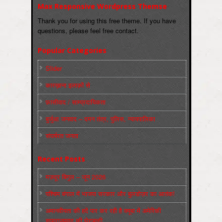
Max Responsive Wordpress Themse
Thank you for using this free theme. If you have
questions, please feel free contact.
Popular Categories
Slider
कारख़ाना इलाक़ों से
फ़ासीवाद / साम्‍प्रदायिकता
बुर्जुआ जनवाद – दमन तंत्र, पुलिस, न्‍यायपालिका
संघर्षरत जनता
Recent Posts
मज़दूर बिगुल – जून 2026
पश्चिम बंगाल में भाजपा सरकार और बुलडोज़र का आतंक!
अमानवीयता की हदें पार कर रही है क्यूबा में अमेरिकी
साम्राज्यवाद की घेराबन्दी