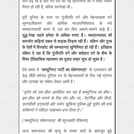
आगे बढ़ रहे हैं और नये दौर की नई क्रान्तियों की न सिर्फ़ जमीन
तैयार हो रही है, बल्कि रूपरेखा भी।
पूरी दुनिया के स्तर पर पूंजीपति वर्ग और मेहनतक़श वर्ग
भूमण्डलीकरण और आर्थिक नवउपनिवेशवाद के नये
साम्राज्यवादी चरण में, एक बार फि़र आमने-सामने खड़े हैं।
युद्ध-रेखा पहले हमेशा से अधिक स्पष्ट है। साम्राज्यवाद की
कमजोर कड़ियां दबाव से कड़क-तिड़क रही हैं। दक्षिण और पूरब
के देशों में विस्फ़ोट की सम्भावनाएं सुनिश्चित हो रही हैं। इतिहास
संकेत दे रहा है कि पूंजीपति वर्ग और सर्वहारा वर्ग के बीच के
विश्व ऐतिहासिक महासमर का दूसरा चक्र शुरू हो चुका है।
ऐसे समय में
‘
कम्युनिस्ट पार्टी का घोषणापत्र
’
के प्रकाशन की
डेढ़ सौंवी वर्षगांठ दुनिया भर के मेहनतकशों के लिए नई प्रेरणा
और उत्साह का संकेत लेकर आयी है।
“यूरोप को एक हौवा आतंकित कर रहा है-
कम्युनिज्म का हौवा।
इस हौवा को भगाने के लिए पोप और जा,,
मेटर्निख और गीजो,
फ्रांसीसी उग्रवादी और जर्मन खुफि़या पुलिस-
बूढ़े यूरोप की सभी
शक्तियों ने पवित्र गठबन्धन बना लिया है।
”
(‘कम्युनिस्ट घोषणापत्र’ की शुरुआती पंक्तियां)
आज समाजवाद की मृत्यु के तमाम दावों के बावजूद बूढ़े