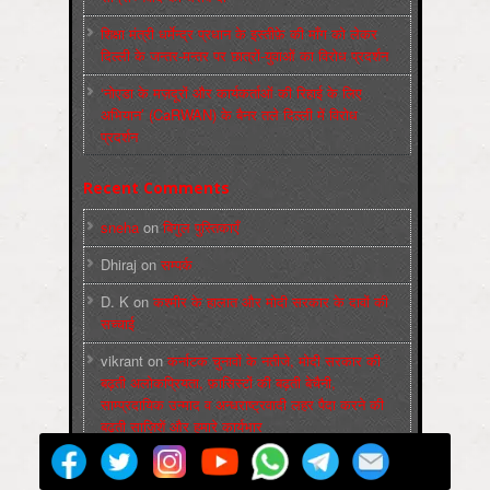
शिक्षा मंत्री धर्मेन्द्र प्रधान के इस्तीफ़े की माँग को लेकर
दिल्ली के जन्तर-मन्तर पर छात्रों-युवाओं का विरोध प्रदर्शन
‘नोएडा के मज़दूरों और कार्यकर्ताओं की रिहाई के लिए
अभियान’ (CaRWAN) के बैनर तले दिल्ली में विरोध
प्रदर्शन
Recent Comments
sneha
on
बिगुल पुस्तिकाएँ
Dhiraj
on
सम्पर्क
D. K
on
कश्मीर के हालात और मोदी सरकार के दावों की
सच्चाई
vikrant
on
कर्नाटक चुनावों के नतीजे, मोदी सरकार की
बढ़ती अलोकप्रियता, फ़ासिस्टों की बढ़ती बेचैनी,
साम्प्रदायिक उन्माद व अन्धराष्ट्रवादी लहर पैदा करने की
बढ़ती साज़िशें और हमारे कार्यभार
Kanak
on
पुस्‍तकों की पीडीएफ : कार्ल मार्क्‍स : जीवन
और शिक्षाएं