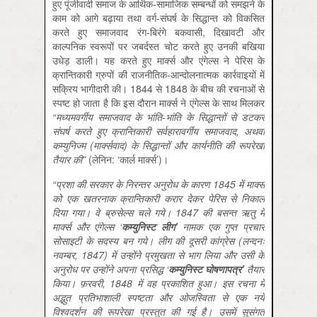
हुए पूंजीवादी समाज के आर्थिक-सामाजिक सम्बन्धों को समझने के
काम को आगे बढ़ाया तथा वर्ग-संघर्ष के सिद्धान्त को विकसित
करते हुए समाजवाद रंग-बिरंगे बकवासी, दिखावटी और
काल्पनिक स्वरूपों पर जबर्दस्त चोट करते हुए उनकी बखिया
उधेड़ डाली। यह करते हुए मार्क्स और एंगेल्स ने पेरिस के
क्रान्तिकारी ग्रुपों की राजनीतिक-आन्दोलनात्मक कार्रवाइयों में
सक्रिय भागीदारी की। 1844 से 1848 के बीच की रचनाओं से
स्पष्ट हो जाता है कि इस दौरान मार्क्स ने एंगेल्स के साथ मिलकर
“
मध्यमवर्गीय समाजवाद के भांति-भांति के सिद्धान्तों से डटकर
संघर्ष करते हुए क्रान्तिकारी सर्वहारावर्गीय समाजवाद,
अथवा
कम्युनिज्म (मार्क्सवाद) के सिद्धान्तों और कार्यनीति की रूपरेखा
तैयार की
”
(लेनिन: ‘कार्ल मार्क्स’)।
“प्रशा की सरकार के निरन्तर अनुरोध के कारण 1845
में मार्क्स
को एक खतरनाक क्रान्तिकारी करार देकर पेरिस से निकाल
दिया गया। वे ब्रुसेल्स चले गये। 1847
की बसन्त
ऋ
तु में
मार्क्स और एंगेल्स ‘
कम्युनिस्ट लीग
’
नामक एक गुप्त प्रचार
सोसाइटी के सदस्य बन गये। लीग की दूसरी कांग्रेस (लन्दनः
नवम्बर
, 1847
) में उन्होंने प्रमुखता से भाग लिया और उसी के
अनुरोध पर उन्होंने अपना प्रसिद्ध
‘
कम्युनिस्ट घोषणापत्र
’
तैयार
किया। फ़रवरी, 1848
में वह प्रकाशित हुआ। इस रचना में
अद्भुत प्रतिभाशाली स्पष्टता और ओजस्विता से एक नये
विश्वदर्शन की रूपरेखा प्रस्तुत की गई है। उसमें सुसंगत