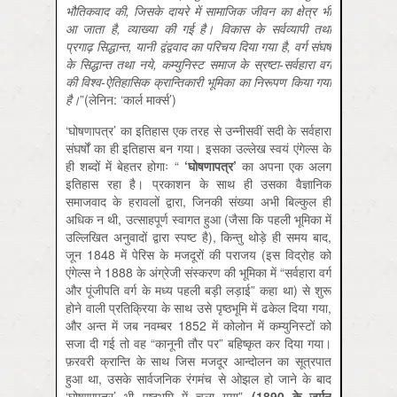
भौतिकवाद की,
जिसके दायरे में सामाजिक जीवन का क्षेत्र भी
आ जाता है,
व्याख्या की गई है। विकास के सर्वव्यापी तथा
प्रगाढ़ सिद्धान्त
,
यानी द्वंद्ववाद का परिचय दिया गया है
,
वर्ग संघर्ष
के सिद्धान्त तथा नये
,
कम्युनिस्ट समाज के स्रष्टा-
सर्वहारा वर्ग
की विश्व-ऐतिहासिक क्रान्तिकारी भूमिका का निरूपण किया गया
है।
”(लेनिन: ‘कार्ल मार्क्स’)
‘घोषणापत्र’ का इतिहास एक तरह से उन्नीसवीं सदी के सर्वहारा
संघर्षों का ही इतिहास बन गया। इसका उल्लेख स्वयं एंगेल्स के
ही शब्दों में बेहतर होगाः “
‘घोषणापत्र
’
का अपना एक अलग
इतिहास रहा है। प्रकाशन के साथ ही उसका वैज्ञानिक
समाजवाद के हरावलों द्वारा, जिनकी संख्या अभी बिल्कुल ही
अधिक न थी, उत्साहपूर्ण स्वागत हुआ (जैसा कि पहली भूमिका में
उल्लिखित अनुवादों द्वारा स्पष्ट है), किन्तु थोड़े ही समय बाद,
जून 1848 में पेरिस के मजदूरों की पराजय (इस विद्रोह को
एंगेल्स ने 1888 के अंग्रेजी संस्करण की भूमिका में “सर्वहारा वर्ग
और पूंजीपति वर्ग के मध्य पहली बड़ी लड़ाई” कहा था) से शुरू
होने वाली प्रतिक्रिया के साथ उसे पृष्ठभूमि में ढकेल दिया गया,
और अन्त में जब नवम्बर 1852 में कोलोन में कम्युनिस्टों को
सजा दी गई तो वह “कानूनी तौर पर” बहिष्कृत कर दिया गया।
फ़रवरी क्रान्ति के साथ जिस मजदूर आन्दोलन का सूत्रपात
हुआ था, उसके सार्वजनिक रंगमंच से ओझल हो जाने के बाद
‘घोषणापत्र’ भी पृष्ठभूमि में चला गया”
(1890
के जर्मन