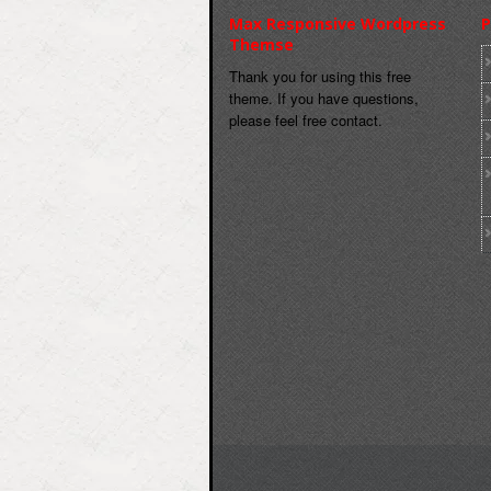
Max Responsive Wordpress
P
Themse
Thank you for using this free
theme. If you have questions,
please feel free contact.