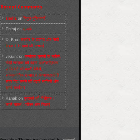
Recent Comments
sneha
on
बिगुल पुस्तिकाएँ
Dhiraj
on
सम्पर्क
D. K
on
कश्मीर के हालात और मोदी
सरकार के दावों की सच्चाई
vikrant
on
कर्नाटक चुनावों के नतीजे,
मोदी सरकार की बढ़ती अलोकप्रियता,
फ़ासिस्टों की बढ़ती बेचैनी,
साम्प्रदायिक उन्माद व अन्धराष्ट्रवादी
लहर पैदा करने की बढ़ती साज़िशें और
हमारे कार्यभार
Kanak
on
पुस्‍तकों की पीडीएफ :
कार्ल मार्क्‍स : जीवन और शिक्षाएं
agazine Theme was created by