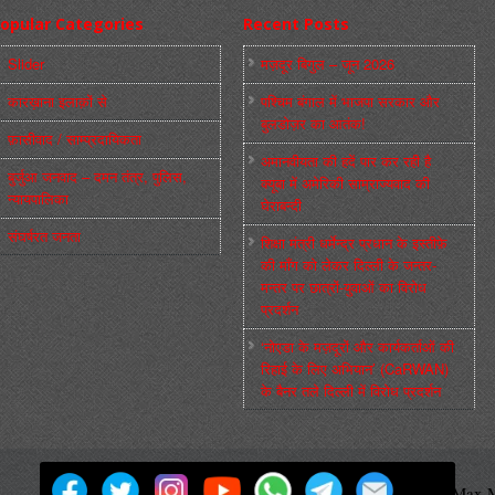
opular Categories
Recent Posts
Slider
मज़दूर बिगुल – जून 2026
कारख़ाना इलाक़ों से
पश्चिम बंगाल में भाजपा सरकार और
बुलडोज़र का आतंक!
फ़ासीवाद / साम्‍प्रदायिकता
अमानवीयता की हदें पार कर रही है
बुर्जुआ जनवाद – दमन तंत्र, पुलिस,
क्यूबा में अमेरिकी साम्राज्यवाद की
न्‍यायपालिका
घेराबन्दी
संघर्षरत जनता
शिक्षा मंत्री धर्मेन्द्र प्रधान के इस्तीफ़े
की माँग को लेकर दिल्ली के जन्तर-
मन्तर पर छात्रों-युवाओं का विरोध
प्रदर्शन
‘नोएडा के मज़दूरों और कार्यकर्ताओं की
रिहाई के लिए अभियान’ (CaRWAN)
के बैनर तले दिल्ली में विरोध प्रदर्शन
मज़दूर बिगुल
Powered by
WordPress
Max M