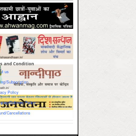
s and Condition
ut us
cing/Subscription
vacy Policy
pping/Delivery Policy
und/Cancellations