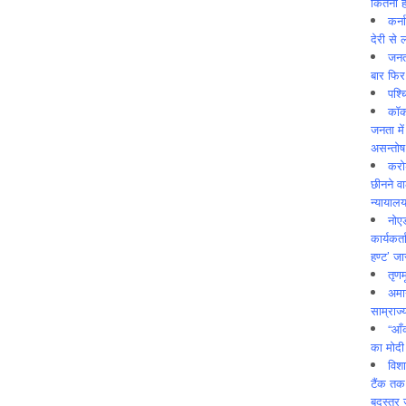
कितनी ह
कर्न
देरी से 
जनत
बार फिर
पश्
कॉक
जनता में
असन्‍तो
करोड
छीनने व
न्यायाल
नोए
कार्यकर्
हण्ट’ जा
तृणम
अमान
साम्राज्
“आँ
का मोदी
विशा
टैंक तक
बदस्तूर 