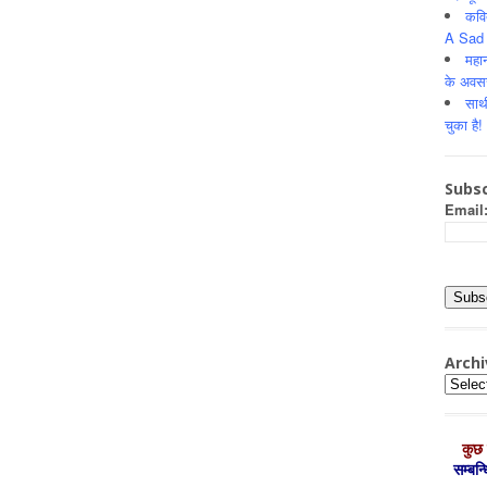
कवि
A Sad 
महान
के अवस
साथ
चुका है!
Subsc
Email
Archi
Archiv
कुछ 
सम्‍बन