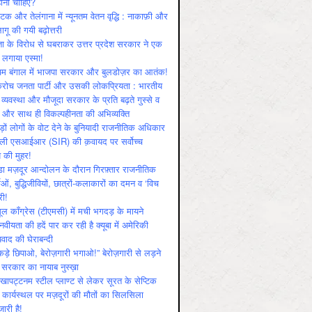
ोनी चाहिए?
ाटक और तेलंगाना में न्यूनतम वेतन वृद्धि : नाकाफ़ी और
लागू की गयी बढ़ोत्तरी
ा के विरोध से घबराकर उत्तर प्रदेश सरकार ने एक
 लगाया एस्मा!
चिम बंगाल में भाजपा सरकार और बुलडोज़र का आतंक!
रोच जनता पार्टी और उसकी लोकप्रियता : भारतीय
 व्‍यवस्‍था और मौजूदा सरकार के प्रति बढ़ते गुस्‍से व
ष और साथ ही विकल्‍पहीनता की अभिव्‍यक्ति
़ों लोगों के वोट देने के बुनियादी राजनीतिक अधिकार
ाली एसआईआर (SIR) की क़वायद पर सर्वोच्च
य की मुहर!
डा मज़दूर आन्दोलन के दौरान गिरफ़्तार राजनीतिक
ताओं, बुद्धिजीवियों, छात्रों-कलाकारों का दमन व ‘विच
री!
ूल काँग्रेस (टीएमसी) में मची भगदड़ के मायने
वीयता की हदें पार कर रही है क्यूबा में अमेरिकी
यवाद की घेराबन्दी
कड़े छिपाओ, बेरोज़गारी भगाओ!” बेरोज़गारी से लड़ने
 सरकार का नायाब नुस्ख़ा
खापट्टनम स्टील प्लाण्ट से लेकर सूरत के सेप्टिक
 कार्यस्थल पर मज़दूरों की मौतों का सिलसिला
जारी है!