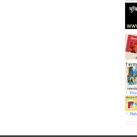
Term
Abo
Pri
Pri
Shi
Ref