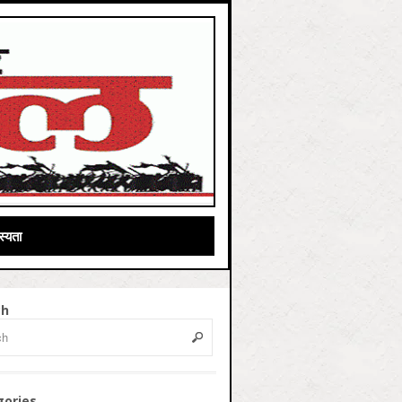
्यता
ch
gories