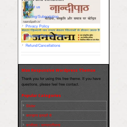
About us
Pricing/Subscription
Privacy Policy
Shipping/Delivery Policy
Refund/Cancellations
Max Responsive Wordpress Themse
Thank you for using this free theme. If you have
questions, please feel free contact.
Popular Categories
Slider
कारख़ाना इलाक़ों से
फ़ासीवाद / साम्‍प्रदायिकता