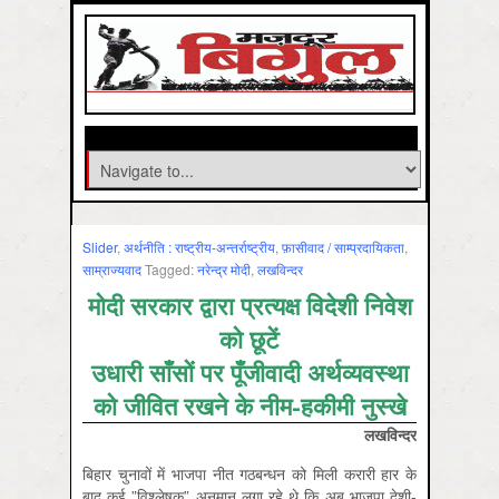
Slider
,
अर्थनीति : राष्‍ट्रीय-अन्‍तर्राष्‍ट्रीय
,
फ़ासीवाद / साम्‍प्रदायिकता
,
साम्राज्‍यवाद
Tagged:
नरेन्‍द्र मोदी
,
लखविन्‍दर
मोदी सरकार द्वारा प्रत्यक्ष विदेशी निवेश
को छूटें
उधारी साँसों पर पूँजीवादी अर्थव्यवस्था
को जीवित रखने के नीम-हकीमी नुस्खे
लखविन्‍दर
बिहार चुनावों में भाजपा नीत गठबन्धन को मिली करारी हार के
बाद कई ”विश्लेषक” अनुमान लगा रहे थे कि अब भाजपा देशी-