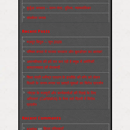
बुर्जुआ जनवाद – दमन तंत्र, पुलिस, न्‍यायपालिका
संघर्षरत जनता
Recent Posts
मज़दूर बिगुल – जून 2026
पश्चिम बंगाल में भाजपा सरकार और बुलडोज़र का आतंक!
अमानवीयता की हदें पार कर रही है क्यूबा में अमेरिकी
साम्राज्यवाद की घेराबन्दी
शिक्षा मंत्री धर्मेन्द्र प्रधान के इस्तीफ़े की माँग को लेकर
दिल्ली के जन्तर-मन्तर पर छात्रों-युवाओं का विरोध प्रदर्शन
‘नोएडा के मज़दूरों और कार्यकर्ताओं की रिहाई के लिए
अभियान’ (CaRWAN) के बैनर तले दिल्ली में विरोध
प्रदर्शन
Recent Comments
sneha
on
बिगुल पुस्तिकाएँ