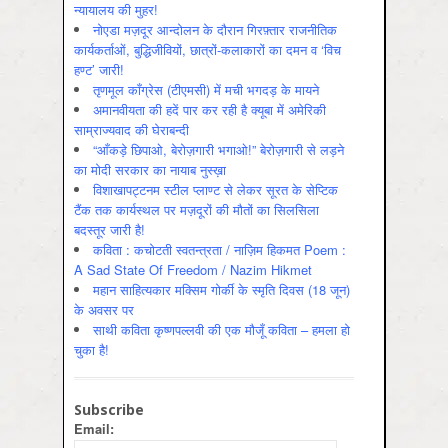
न्यायालय की मुहर!
नोएडा मज़दूर आन्दोलन के दौरान गिरफ़्तार राजनीतिक
कार्यकर्ताओं, बुद्धिजीवियों, छात्रों-कलाकारों का दमन व ‘विच
हण्ट’ जारी!
तृणमूल काँग्रेस (टीएमसी) में मची भगदड़ के मायने
अमानवीयता की हदें पार कर रही है क्यूबा में अमेरिकी
साम्राज्यवाद की घेराबन्दी
“आँकड़े छिपाओ, बेरोज़गारी भगाओ!” बेरोज़गारी से लड़ने
का मोदी सरकार का नायाब नुस्ख़ा
विशाखापट्टनम स्टील प्लाण्ट से लेकर सूरत के सेप्टिक
टैंक तक कार्यस्थल पर मज़दूरों की मौतों का सिलसिला
बदस्तूर जारी है!
कविता : कचोटती स्वतन्त्रता / नाज़िम हिकमत Poem :
A Sad State Of Freedom / Nazim Hikmet
महान साहित्यकार मक्सिम गोर्की के स्मृति दिवस (18 जून)
के अवसर पर
साथी कविता कृष्णपल्लवी की एक मौजूँ कविता – हमला हो
चुका है!
Subscribe
Email: