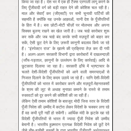
किया जा रहा है। देश भर में एक ही टैक्‍स प्रणाली लागू करने के
लिए पूँजीवादी वर्ग को बड़ी राहत देने की कोशिश चल रही है।
माल और सेवाएँ कर (जीएसटी) पर सभी चुनावी पार्टियों की
सहमति है क्‍योंकि यह उनके आक़ाओं, यानी देश के पूँजीपतियों
के हित में है। बस छोटी-मोटी चीज़ों पर मोलभाव और अपना
सिक्‍का बुलन्‍द रखने का खेल जारी है। जब चाहे कारोबार शुरू
कर सकें और जब चाहे बंद करके सभी मज़दूरों को बाहर कर
सकें, ऐसी छूट देने के लिए ज़रूरी कानूनी बदलाव किये जा रहे
हैं। ”इंस्पेक्टर राज” के ख़ात्मे की प्रक्रिया तेज़ कर दी गयी
है। अलग-अलग सरकारी विभागों द्वारा कारोबारों में दखलन्दाज़ी
(जाँच-पड़ताल, क़ानूनों के उल्लंघन के लिए कार्रवाई) आदि से
छुटकारा दिलाया जा रहा है। सरकारी ढाँचे में भ्रष्टाचार के
चलते देशी-विदेशी पूँजीपतियों को आने वाली समस्याएओं से
निजात दिलाने के लिए कदम उठाये जा रहे हैं। यानि देशी-विदेशी
पूँजीपतियों को भारत में कारोबार करने और मज़दूरों-मेहनतकशों
के श्रम की लूट से अथाह मुनाफ़ा कमाने के रास्ते से तमाम
रुकावटों को दूर करने की कोशिशें की जा रही हैं।
लेकिन ऐसी तमाम कोशिशें के बावजूद मोदी जिस स्तर के विदेशी
पूँजी निवेश की उम्‍मीद में कटोरा लेकर विदेशों के चक्‍कर लगा रहे
हैं वह कभी पूरी नहीं हो सकेंगी। आर्थिक मंदी के झटके खा रहे
विदेशी पूँजीपतियों से भारत में ज्यादा पूँजी निवेश की उम्मीद
बेमानी है। भारतीय हुक़्मरान प्रत्यक्ष विदेशी निवेश को छूटें देने
जैसे नीम-हकीमी नुस्खों के द्वारा भारतीय पूँजीवादी अर्थव्यवस्था