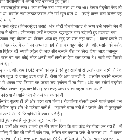
 गए?” रोज़ालिया ने अपनी भौहें उचकाते हुए पूछा।
े उदारतापूर्वक कहा। “हर व्यक्ति वहां भागा चला आ रहा था। केवल पेट्रोल मेंबर ही
खा था, क्योंकि सभी लड़के जवान और गर्म खून वाले थे। छपाई करने वाले चिल्ला रहे
से भगाएं!’”
दरक वाली ब्रेड (जिंजरब्रेड) उठाई, और थोड़ी हिचकिचाहट के साथ उसे अपनी जेब में
या ने सोचा। एपिफानोव कपों में कड़क, खुशबूदार चाय उड़ेलते हुए हड़बड़ा गया।
 ज्यादा नहीं बोलता था, लेकिन आज वह खुद को रोक नहीं पाया। ” किसी कपड़े से
ा: ‘वह प्रेस में आने का अभ्यस्त नहीं होगा, वह बहुत मोटा है। और मशीन को बर्बाद
स प्रिंटर की स्याही उड़ेल दी जाए और उसकी पीठ पर लिख दिया जाए: “जासूस –
हर फेंक दो” जब कोई चीज अच्छी नहीं होती तो ऐसा कहा जाता है। चलो उसे पिछले
े दें। ’
 गया, और अपने छोटे बच्चों की दुहाई देते हुए साथियों से उसके साथ नरमी से पेश
ोग बहुत ही दयालु हृदय वाले हैं, जैसा कि आप जानती हैं। इसलिए उन्होंने उसका
े से धक्का मारा जिससे वह उछल कर प्रांगण में जा गिरा। और जब वर्कर्स पेट्रोल
 ने बैरिकेड लगाना शुरू कर दिया। इस तरह अखबार का पहला अंका छपा!”
 कोस्त्या देस्यान्तिकोव के कंधे पर थपकी दी।
नी सिगरेट सुलगा ही ली और गहरा कश लिया। रोज़ालिया बोलती इससे पहले उसने इस
धित कुछ और भी मजेदार बातें हैं। “सुधरने वाला नहीं है,” उसने धीमे से मुस्कुराते
तरे से भरी जिन्दगियों में क्या मायने हैं।
ाते हुए पहले ही मुस्कुराना शुरू कर दिया।
था। चारों ओर नज़र डालते हुए मैंने ध्यान दिया कि वहां कोई मेरा पीछा कर रहा है। मैं
सलिए मैं पीछे की गली में फांद गया, लेकिन वह बदमाश उन्हें भी जानता था। मैं वाहन
ा पाउंगा। मैं बुरी तरह थका हुआ था, मेरे पैर शिथिल थे, और मेरा गला सूखा हुआ था;