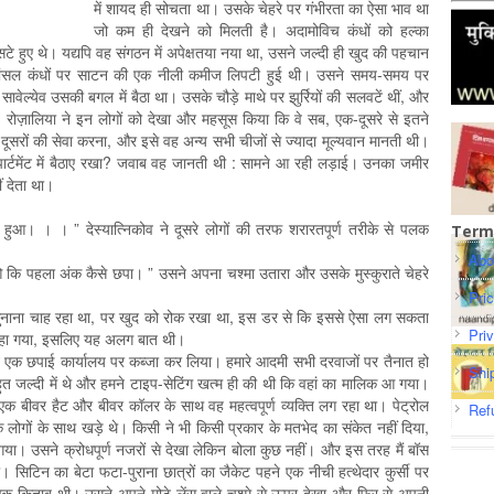
में शायद ही सोचता था। उसके चेहरे पर गंभीरता का ऐसा भाव था
जो कम ही देखने को मिलती है। अदामोविच कंधों को हल्का
टे हुए थे। यद्यपि वह संगठन में अपेक्षतया नया था, उसने जल्दी ही खुद की पहचान
़े, मांसल कंधों पर साटन की एक नीली कमीज लिपटी हुई थी। उसने समय-समय पर
 सावेल्येव उसकी बगल में बैठा था। उसके चौड़े माथे पर झुर्रियों की सलवटें थीं, और
रोज़ालिया ने इन लोगों को देखा और महसूस किया कि वे सब, एक-दूसरे से इतने
 दूसरों की सेवा करना, और इसे वह अन्य सभी चीजों से ज्यादा मूल्यवान मानती थी।
पार्टमेंट में बैठाए रखा? जवाब वह जानती थी : सामने आ रही लड़ाई। उनका जमीर
ं देता था।
्या हुआ। । । ” देस्यात्निकोव ने दूसरे लोगों की तरफ शरारतपूर्ण तरीके से पलक
Term
Abo
बताओ कि पहला अंक कैसे छपा। ” उसने अपना चश्मा उतारा और उसके मुस्कुराते चेहरे
Pri
 सुनाना चाह रहा था, पर खुद को रोक रखा था, इस डर से कि इससे ऐसा लग सकता
Pri
कहा गया, इसलिए यह अलग बात थी।
ने एक छपाई कार्यालय पर कब्जा कर लिया। हमारे आदमी सभी दरवाजों पर तैनात हो
Shi
हुत जल्दी में थे और हमने टाइप-सेटिंग खत्म ही की थी कि वहां का मालिक आ गया।
क बीवर हैट और बीवर कॉलर के साथ वह महत्वपूर्ण व्यक्ति लग रहा था। पेट्रोल
Ref
 के लोगों के साथ खड़े थे। किसी ने भी किसी प्रकार के मतभेद का संकेत नहीं दिया,
गया। उसने क्रोधपूर्ण नजरों से देखा लेकिन बोला कुछ नहीं। और इस तरह मैं बॉस
िटिन का बेटा फटा-पुराना छात्रों का जैकेट पहने एक नीची हत्थेदार कुर्सी पर
ं एक किताब थी। उसने अपने मोटे लेंस वाले चश्मे से ऊपर देखा और फिर से अपनी