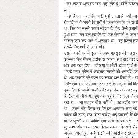
“‘जब तक वे अखबार छाप नहीं लेते हैं,’ छोटे सिटि
था।
“‘यहां है एक वास्तविक मर्द,’ मुझे लगता है। और व
रोज़ालिया ने अपने विचारों में देस्यात्निकोव के
था, फिर भी उसने अपने उद्देश्य के लिए कैसे कुर
हुआ होगा जब उसे लड़के को एक फैक्ट्री में काम
लेकिन कुछ कर पाने में असहाय था। वह किसी तरह
उसके लिए शर्म की बात थी।
उसने अपने मन में दुख की लहर महसूस की। इस तरह 
कोस्त्या फिर भीषण तरीके से खांसा, इस बार जोर 
और उसे बढ़ा दिया। कोस्त्या ने छोटी-छोटी घूंटों 
“‘उन्हें हमारे प्रेस में अखबार छापने की अनुमति ह
थे, अब उन्होंने पूरे प्रेस पर कब्जा कर लिया है
“और एक बार फिर वह गश्‍ती दल के सदस्य की दि
फ्रोलोव की आंखें चमकीं और वह फिर सोफे पर ढह ग
सिटिन और मैं भागते हुए वहां पहुंचे और देखा कि 
रखे थे – जो मज़दूर जैसे नहीं थे। वह बतौर ग्रा
था। उसने सूंघ लिया था कि हम अखबार छाप रहे ह
हमेशा की तरह, मेरा छोटा चचेरा भाई सामानों के 
का जासूस!’ सभी व्यक्ति एक साथ चिल्ला पड़े। उन्
चुका था और चारों तरफ केवल कागज के सादे शीट प
अखबार भरते हुए उन्हें बांटने की तैयारी कर रहे थे।