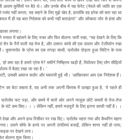
 आराम कुर्सियों पर बैठे थे। और उनके बीच में यह फेरेट (नेवले की जाति का एक
 पसंद नहीं करता, यह कहने के लिए मुझे खेद है, हालांकि वह हरेक को बता रहा था
, केवल मैं ही यह बात निदेशक को कभी नहीं बताऊंगा!” और कोस्त्या जोर से हंसा और
र ठहाका लगाया।
पने रुमाल में खांसने के लिए रुका और फिर बोलना जारी रखा, “यह देखने के लिए कि
जहां शेर के पैरों वाली यह मेज है, और उसपर कांसे की एक दावात और टेलीफोन रखा
 है। कुशनारोव के प्रेस का एक तगड़ा साथी, फ्रोलोव दोड़ता हुआ सिटिन के पास
हो क्या रहा है हमारे प्रेस मे? मशीनें निष्क्रिय खड़ी हैं, रिवॉल्वर लिए लोग सीढ़ियों
ालय में बैठाए रखा जा रहा है। ’
ात काटी, उसकी आवाज कठोर और घबरायी हुई थी। ‘आखिरकार आप एक निदेशक हैं।
टिन का बेटा कहता है, वह अभी तक अपनी किताब में उलझा हुआ है, ‘वे पहले ही
 फ्रोलोव फट पड़ा, और कमरे में चारो ओर अपने नाज़ुक छोटे कदमों से तेज-तेज
ाम के घंटे कम किए। । । लेकिन नहीं, हमारे मज़दूरों के लिए इतना काफी नहीं है। ।
ों से देखा और अपने हाथ रिसीवर पर रख दिए। फ्रोलेव भहरा गया और कैथरिन महान
गया। उसने सोफे के हत्थे पर अपनी उंगलियां बजाईं, लेकिन शान्त नहीं हो पाया,
 सड़क पर देखने लगा।
े फिर बोलना शुरू किया।