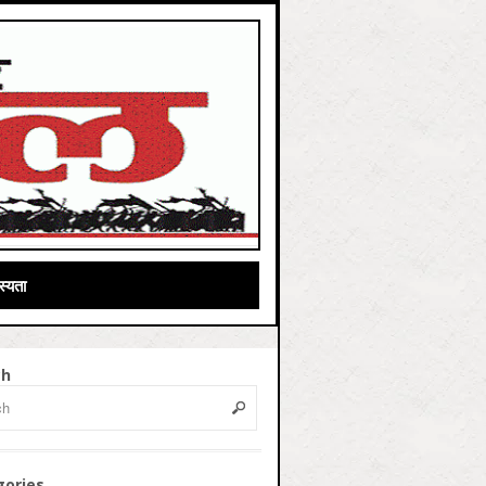
्यता
ch
gories