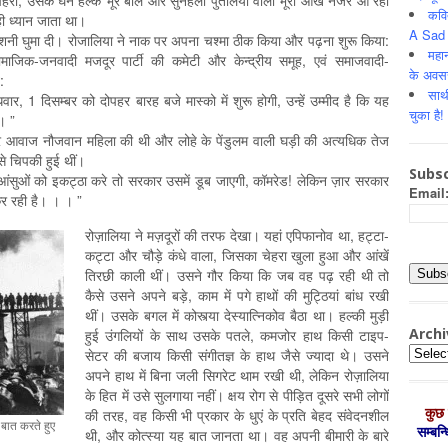
, उसके घने हल्के भूरे बाल और सुनहली पुतलियों वाली भूरी आंखें नजर आ रही
कवि
ी ध्यान जाता था।
A Sad 
रोशनी घुमा दी। रोजालिया ने नाक पर अपना चश्मा ठीक किया और पढ़ना शुरू किया:
महान
ामाजिक-जनवादी मजदूर पार्टी की कमेटी और केन्द्रीय समूह, एवं समाजवादी-
के अवस
:
साथ
 1 दिसम्बर को दोपहर बारह बजे मास्को में शुरू होगी, उन्हें उम्मीद है कि यह
चुका है!
। ”
्र आवाज नौजवान महिला की थी और लोहे के पेंडुलम वाली घड़ी की अत्यधिक तेज
े चिपकी हुई थीं।
Subsc
ंसुओं को इकट्ठा करे तो सरकार उसमें डूब जाएगी, कॉमरेड! लेकिन ज़ार सरकार
Email
 कर रही है। । । ”
रोज़ालिया ने मज़दूरों की तरफ देखा। यहां एपिफानोव था, हट्टा-
कट्टा और चौड़े कंधे वाला, जिसका चेहरा खुला हुआ और आंखें
तिरछी काली थीं। उसने गौर किया कि जब वह पढ़ रही थी तो
कैसे उसने अपने बड़े, काम में पगे हाथों की मुट्ठियां बांध रखी
थीं। उसके बगल में कोस्त्या देस्यात्निकोव बैठा था। हल्की मुड़ी
Archi
हुई उंगलियों के साथ उसके पतले, कमजोर हाथ किसी टाइप-
Archiv
सेटर की बजाय किसी संगीतज्ञ के हाथ जैसे ज्यादा थे। उसने
अपने हाथ में बिना जली सिगरेट थाम रखी थी, लेकिन रोज़ालिया
के हित में उसे सुलगाया नहीं। क्षय रोग से पीड़ित दूसरे सभी लोगों
कुछ 
की तरह, वह किसी भी प्रकार के धुएं के प्रति बेहद संवेदनशील
 बात करते हुए
सम्‍बन
थी, और कोत्स्या यह बात जानता था। वह अपनी बीमारी के बारे