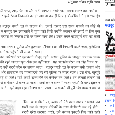
अनुवाद: संजय श्रीवास्तव
Catego
ोटरी प्रेस, टाइप फेस थे और न ही कागज। इसके पास अपना दफ्तर तक नहीं था।
ार इज्वेस्तिया निकालने का इंतजाम तो कर ही लिया। बोल्शेविकों ने इसे “फ्लाइंग
नया अं
मज़दूर
पचास मज़दूर गश्ती दल के सदस्य थे। छपाई दफ्तर उस समय मास्को का कोई भी
ें मजदूर उस छापाखाने में पहुंच जाते जिसे उन्होंने अखबार की छपाई के लिए चुना
प्रवेश एवं निकास द्वारों पर कब्जा जमा लेते। इसमें सबसे महत्वपूर्ण बात यह रहती
 चलता रहता। पुलिस और घुड़सवार सैनिक शहर की निगरानी करते रहते, पुलिसिया
नों पर पहुँचने की जल्दी में रहते।
े उस छापेखाने पर मुलाकाती मौजूद रहते, अथवा पुलिस के जासूस अचानक धमक
ँ बैठे रहते जबतक पूरा अंक छप नहीं जाता। यह “फ्लाइंग प्रेस” का लौह नियम था।
और उन्हें रोटरी प्रेस पर लगाया जाता। मज़दूर गश्ती दल के सदस्य सभी दरवाजे और
 करते, और छापाखाने पर चहलकदमी कर रही पुलिस पर नजर रखते। इस बीच, खुरदुरे
़े हो जाते। गार्ड छपाई खत्म होने पर कैरियर बन जाते। इन कीमती कागजों को
री से छापेखाने से बाहर आ जाते। कभी-कभार वाहन “फ्लाइंग प्रेस” के बाहर इंतजार
 जाते। इसे बहुत बड़ा सौभाग्य माना जाता – अखबारों की पूरी खेप तत्काल वहां से
बारह
इसका ज़ि
लेकिन अन्य मौकों पर, कार्यकर्ता ऐसे वक्त अखबार छापते जब
क्यो
गश्ती दल के सदस्य सैनिकों के साथ गोलीबारी कर रहे होते।
एक इ
रोटरी प्रेस खटपट करते, छपे कागज इकट्ठे किए जाते रहते