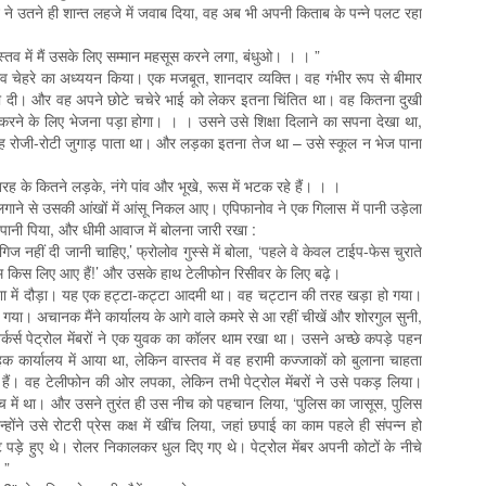
न ने उतने ही शान्त लहजे में जवाब दिया, वह अब भी अपनी किताब के पन्ने पलट रहा
ास्तव में मैं उसके लिए सम्मान महसूस करने लगा, बंधुओ। । । ”
 सजीव चेहरे का अध्ययन किया। एक मजबूत, शानदार व्यक्ति। वह गंभीर रूप से बीमार
्बानी दी। और वह अपने छोटे चचेरे भाई को लेकर इतना चिंतित था। वह कितना दुखी
 करने के लिए भेजना पड़ा होगा। । । उसने उसे शिक्षा दिलाने का सपना देखा था,
 रोजी-रोटी जुगाड़ पाता था। और लड़का इतना तेज था – उसे स्कूल न भेज पाना
के कितने लड़के, नंगे पांव और भूखे, रूस में भटक रहे हैं। । ।
लगाने से उसकी आंखों में आंसू निकल आए। एपिफानोव ने एक गिलास में पानी उड़ेला
से पानी पिया, और धीमी आवाज में बोलना जारी रखा :
रगिज नहीं दी जानी चाहिए,’ फ्रोलोव गुस्से में बोला, ‘पहले वे केवल टाईप-फेस चुराते
। हम किस लिए आए हैं!’ और उसके हाथ टेलीफोन रिसीवर के लिए बढ़े।
शा में दौड़ा। यह एक हट्टा-कट्टा आदमी था। वह चट्टान की तरह खड़ा हो गया।
या। अचानक मैंने कार्यालय के आगे वाले कमरे से आ रहीं चीखें और शोरगुल सुनी,
वर्कर्स पेट्रोल मेंबरों ने एक युवक का कॉलर थाम रखा था। उसने अच्छे कपड़े पहन
हक कार्यालय में आया था, लेकिन वास्तव में वह हरामी कज्जाकों को बुलाना चाहता
ैं। वह टेलीफोन की ओर लपका, लेकिन तभी पेट्रोल मेंबरों ने उसे पकड़ लिया।
बीच में था। और उसने तुरंत ही उस नीच को पहचान लिया, ‘पुलिस का जासूस, पुलिस
होंने उसे रोटरी प्रेस कक्ष में खींच लिया, जहां छपाई का काम पहले ही संपन्न हो
ड़े हुए थे। रोलर निकालकर धुल दिए गए थे। पेट्रोल मेंबर अपनी कोटों के नीचे
 ”