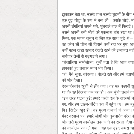
झुकाकर बैठा था, उसके हाथ उसके घुटनों के बीच स
एक दृढ़ योद्धा के रूप में बना ली। उसके चौड
अपनी उंगलियां अपने घने, घुंघराले बाल में फिराईं।
उसने अपनी घनी भौहों को एकसाथ बांध रखा था। 
भिन्न, एक महान जुनून के लिए एक साथ जुड़े थे –
वह कौन सी चीज थी जिसने उन्हें रात भर गुप्त अ
उन्हें महज खड़ा रहकर देखते रहने की इजाज़त नही
समोवार तेजी से गड़गड़ाने लगा।
“रोज़ालिया सामोलोव्ना, तुम्हें पता है कि आज क
झपकाते हुए उसका ध्यान भंग किया।
“हां, मैंने सुना, कोस्त्या। बोलते रहो और हमें 
की ओर देखा।
देस्यात्निकोव खुशी से झेंप गया। वह यह कहानी
था कि वह दिखावा कर रहा हो। अब चूंकि उससे 
“इस तरह घटना हुई: हमारे गश्ती दल के सदस्यों 
गए, और हम टाइप-सेटिंग कक्ष में पहुंच गए। हम ब
मि। सिटिन खुद ही। वह मुख्य दरवाजे से आया। ए
मेंबर दरवाजे पर, हमारे लोगों और कुश्नारोव प्रेस
और उसे मुख्य कार्यालय तक जाने का रास्ता दिया 
को कार्यालय तक ले गया। यह एक वृहद कमरा था। स
बैठा था, और वहां, हमेशा की तरह, उसके हाथ मे