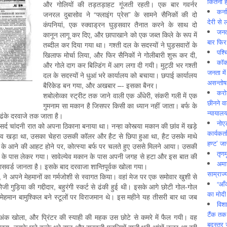
कितनी ह
और गोलियों की तड़तड़ाहट गूंजती रहती। एक बार गवर्नर
कर्न
जनरल दुबासोव ने “फ्लाइंग प्रेस” के सामने सैनिकों की दो
देरी से 
कंपनियां, एक स्क्वाड्रन घुड़सवार तैनात करने के साथ दो
जनत
कानून लागू कर दिए, और छापाखाने को एक जब्त किले के रूप में
बार फिर
तब्दील कर दिया गया था। गश्ती दल के सदस्यों ने घुड़सवारों के
पश्
खिलाफ मोर्चा लिया, और फिर सैनिकों ने गोलीबारी शुरू कर दी,
कॉक
और गोले दाग कर बिल्डिंग में आग लगा दी गयी। मुट्ठी भर गश्ती
जनता में
दल के सदस्यों ने धुआं भरे कार्यालय को बचाया। छपाई कार्यालय
असन्‍तो
बैरिकेड बन गया, और अखबार –- इसका बैनर।
करोड
शबोलोव्का स्ट्रीट तक जाने वाली एक अँधेरी, संकरी गली में एक
छीनने व
गुमनाम सा मकान है जिसपर किसी का ध्यान नहीं जाता। बर्फ के
न्यायाल
े ढंके दरवाजे तक जाता है।
नोए
र्द चांदनी रात को अपना ठिकाना बनाया था। नन्हा कोस्त्या मकान की छांव में खड़े
कार्यकर्
ल्येव खड़ा था, उसका चेहरा उसकी कॉलर और हैट से छिपा हुआ था, हैट उसके माथे
हण्ट’ जा
के आने की आहट होने पर, कोत्स्या बर्फ पर चलते हुए उससे मिलने आया। उसकी
तृणम
्येव के पास लेकर गया। सावेल्येव मकान के पास अपनी जगह से हटा और इस बात की
अमान
ासवर्ड जानता है। इसके बाद दरवाजा शान्तिपूर्वक खोला गया।
साम्राज्
व, ने अपने मेहमानों का गर्मजोशी से स्वागत किया। वहां मेज पर एक समोवार खुशी से
“आँ
गुड़िया की गद्दीदार, बहुरंगी स्कर्ट से ढंकी हुई थी। इसके आगे छोटी गोल-गोल
का मोदी
े। मेहमान बामुश्किल बने स्टूलों पर विराजमान थे। इस महीने यह तीसरी बार था जब
विशा
टैंक तक
ला अंक खोला, और प्रिंटर की स्याही की महक उस छोटे से कमरे में फैल गयी। वह
बदस्तूर 