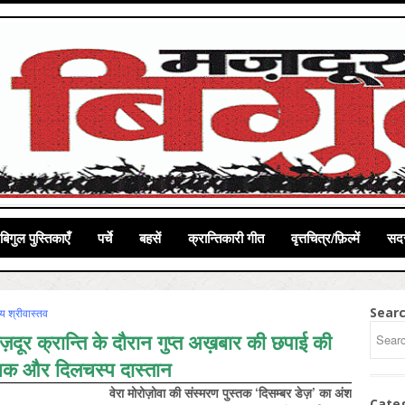
बिगुल पुस्तिकाएँ
पर्चे
बहसें
क्रान्तिकारी गीत
वृत्तचित्र/फ़िल्में
सदस
Sear
य श्रीवास्तव
दूर क्रान्ति के दौरान गुप्त अख़बार की छपाई की
ंचक और दिलचस्प दास्तान
वेरा मोरोज़ोवा की संस्मरण पुस्तक ‘दिसम्बर डेज़’ का अंश
Cate