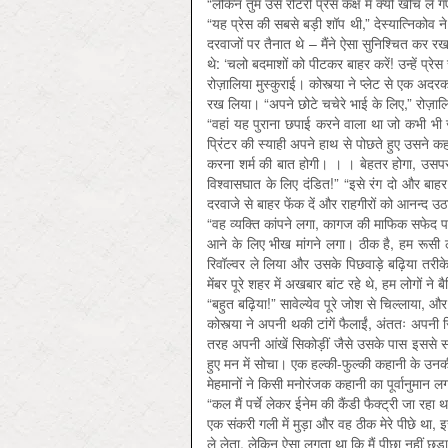
“लेकिन तुम उसे रोटरी प्रेस कक्ष में क्यों खींच ले
“यह प्रेस की सबसे बड़ी शॉप थी,” देस्यात्निकोव न
दरवाजों पर तैनात थे – मैंने ऐसा सुनिश्चित कर र
थे: ‘चलो बदमाशों को पीटकर बाहर करें! उन्हें प्रेस 
रोज़ालिया मुस्कुराई। कोस्त्या ने प्लेट से एक अ
रख लिया। “अपने छोटे चचेरे भाई के लिए,” रोज़ालि
“वहां यह पुराना छपाई करने वाला था जो कभी भी
प्रिंटर की स्याही अपने हाथ से पोछते हुए उसने कह
करना शर्म की बात होगी। । । बेहतर होगा, उसप
विश्वासघात के लिए दंडित!” “इसे रंग दो और बा
दरवाजे से बाहर फेंक दें और राहगीरों को आनन्द उठान
“वह व्यक्ति कांपने लगा, कागज की माफिक सफेद पड़
आने के लिए भीख मांगने लगा। ठीक है, हम रूसी ल
रिवॉल्वर ले लिया और उसके पिछवाड़े बढ़िया तरीक
मेंबर पूरे शहर में अखबार बांट रहे थे, हम लोगों
“बहुत बढ़िया!” सावेल्येव पूरे जोश से चिल्लाया, और
कोस्त्या ने अपनी थकी टांगें फैलाईं, अंततः अप
तरह अपनी आंखें सिकोड़ीं जैसे उसके पास इससे संबं
हुए मन में सोचा। एक हल्की-फुल्की कहानी के उनकी ख
मेहमानों ने किसी मनोरंजक कहानी का पूर्वानुमान लग
“कल मैं पर्चे लेकर ईनेम की कैंडी फैक्ट्री जा रहा 
एक संकरी गली में मुड़ा और वह ठीक मेरे पीछे था, इ
ले लेता, लेकिन ऐसा लगता था कि मैं पीछा नहीं छुड़