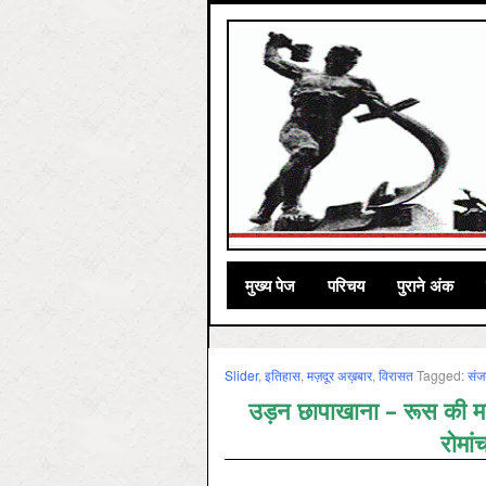
मुख्‍य पेज
परिचय
पुराने अंक
Slider
,
इतिहास
,
मज़दूर अख़बार
,
विरासत
Tagged:
संज
उड़न छापाखाना – रूस की मज़
रोमा