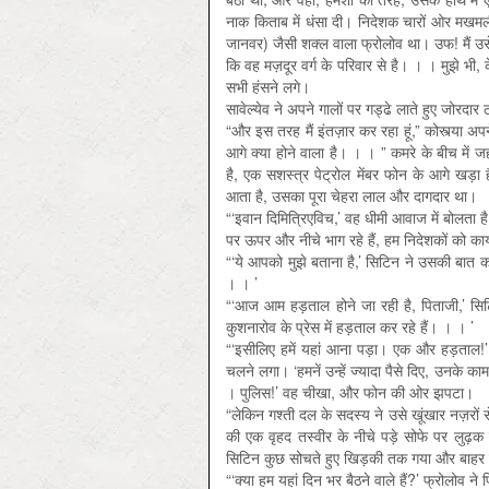
नाक किताब में धंसा दी। निदेशक चारों ओर मखमली
जानवर) जैसी शक्ल वाला फ्रोलोव था। उफ! मैं उसे
कि वह मज़दूर वर्ग के परिवार से है। । । मुझे भी
सभी हंसने लगे।
सावेल्येव ने अपने गालों पर गड्ढे लाते हुए जोरदा
“और इस तरह मैं इंतज़ार कर रहा हूं,” कोस्त्या अ
आगे क्या होने वाला है। । । ” कमरे के बीच में 
है, एक सशस्त्र पेट्रोल मेंबर फोन के आगे खड़ा
आता है, उसका पूरा चेहरा लाल और दागदार था।
“‘इवान दिमित्रिएविच,’ वह धीमी आवाज में बोलता है, ‘
पर ऊपर और नीचे भाग रहे हैं, हम निदेशकों को कार्य
“‘ये आपको मुझे बताना है,’ सिटिन ने उसकी ब
। । ’
“‘आज आम हड़ताल होने जा रही है, पिताजी,’ सि
कुशनारोव के प्रेस में हड़ताल कर रहे हैं। । । ’
“‘इसीलिए हमें यहां आना पड़ा। एक और हड़ताल!’
चलने लगा। ‘हमनें उन्हें ज्यादा पैसे दिए, उनके क
। पुलिस!’ वह चीखा, और फोन की ओर झपटा।
“लेकिन गश्‍ती दल के सदस्य ने उसे खूंखार नज़र
की एक वृहद तस्वीर के नीचे पड़े सोफे पर लुढ़क 
सिटिन कुछ सोचते हुए खिड़की तक गया और बाहर
“‘क्या हम यहां दिन भर बैठने वाले हैं?’ फ्रोलोव न