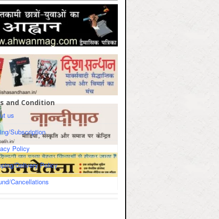
s and Condition
ut us
cing/Subscription
vacy Policy
pping/Delivery Policy
und/Cancellations