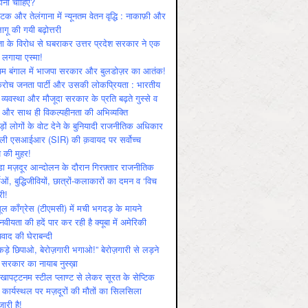
ोनी चाहिए?
ाटक और तेलंगाना में न्यूनतम वेतन वृद्धि : नाकाफ़ी और
लागू की गयी बढ़ोत्तरी
ा के विरोध से घबराकर उत्तर प्रदेश सरकार ने एक
 लगाया एस्मा!
चिम बंगाल में भाजपा सरकार और बुलडोज़र का आतंक!
रोच जनता पार्टी और उसकी लोकप्रियता : भारतीय
 व्‍यवस्‍था और मौजूदा सरकार के प्रति बढ़ते गुस्‍से व
ष और साथ ही विकल्‍पहीनता की अभिव्‍यक्ति
़ों लोगों के वोट देने के बुनियादी राजनीतिक अधिकार
ाली एसआईआर (SIR) की क़वायद पर सर्वोच्च
य की मुहर!
डा मज़दूर आन्दोलन के दौरान गिरफ़्तार राजनीतिक
ताओं, बुद्धिजीवियों, छात्रों-कलाकारों का दमन व ‘विच
री!
ूल काँग्रेस (टीएमसी) में मची भगदड़ के मायने
वीयता की हदें पार कर रही है क्यूबा में अमेरिकी
यवाद की घेराबन्दी
कड़े छिपाओ, बेरोज़गारी भगाओ!” बेरोज़गारी से लड़ने
 सरकार का नायाब नुस्ख़ा
खापट्टनम स्टील प्लाण्ट से लेकर सूरत के सेप्टिक
 कार्यस्थल पर मज़दूरों की मौतों का सिलसिला
जारी है!