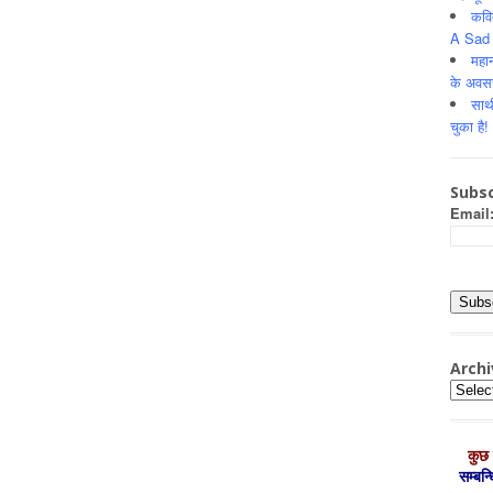
कवि
A Sad 
महान
के अवस
साथ
चुका है!
Subsc
Email
Archi
Archiv
कुछ 
सम्‍बन