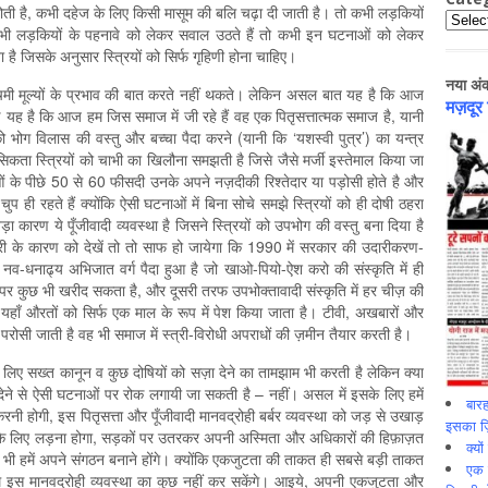
होती है, कभी दहेज के लिए किसी मासूम की बलि चढ़ा दी जाती है। तो कभी लड़कियों
Catego
कभी लड़कियों के पहनावे को लेकर सवाल उठते हैं तो कभी इन घटनाओं को लेकर
 है जिसके अनुसार स्त्रियों को सिर्फ गृहिणी होना चाहिए।
नया अं
श्चिमी मूल्यों के प्रभाव की बात करते नहीं थकते। लेकिन असल बात यह है कि आज
मज़दूर
ारण यह है कि आज हम जिस समाज में जी रहे हैं वह एक पितृसत्तात्मक समाज है, यानी
 भोग विलास की वस्तु और बच्चा पैदा करने (यानी कि ‘यशस्वी पुत्र’) का यन्त्र
सिकता स्त्रियों को चाभी का खिलौना समझती है जिसे जैसे मर्जी इस्तेमाल किया जा
ओं के पीछे 50 से 60 फीसदी उनके अपने नज़दीकी रिश्तेदार या पड़ोसी होते है और
चुप ही रहते हैं क्योंकि ऐसी घटनाओं में बिना सोचे समझे स्त्रियों को ही दोषी ठहरा
 कारण ये पूँजीवादी व्यवस्था है जिसने स्त्रियों को उपभोग की वस्तु बना दिया है
ढ़ोत्तरी के कारण को देखें तो तो साफ हो जायेगा कि 1990 में सरकार की उदारीकरण-
 नव-धनाढ्य अभिजात वर्ग पैदा हुआ है जो खाओ-पियो-ऐश करो की संस्कृति में ही
पर कुछ भी खरीद सकता है, और दूसरी तरफ उपभोक्तावादी संस्कृति में हर चीज़ की
यहाँ औरतों को सिर्फ एक माल के रूप में पेश किया जाता है। टीवी, अखबारों और
 परोसी जाती है वह भी समाज में स्त्री-विरोधी अपराधों की ज़मीन तैयार करती है।
े लिए सख्त कानून व कुछ दोषियों को सज़ा देने का तामझाम भी करती है लेकिन क्या
 देने से ऐसी घटनाओं पर रोक लगायी जा सकती है – नहीं। असल में इसके लिए हमें
बारह
करनी होगी, इस पितृसत्ता और पूँजीवादी मानवद्रोही बर्बर व्यवस्था को जड़ से उखाड़
इसका ज़ि
हक़ों के लिए लड़ना होगा, सड़कों पर उतरकर अपनी अस्मिता और अधिकारों की हिफ़ाज़त
क्यो
ी हमें अपने संगठन बनाने होंगे। क्योंकि एकजुटता की ताकत ही सबसे बड़ी ताकत
एक इ
इस मानवद्रोही व्यवस्था का कुछ नहीं कर सकेंगे। आइये, अपनी एकजुटता और