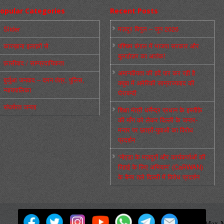
opular Categories
Recent Posts
Slider
मज़दूर बिगुल – जून 2026
कारख़ाना इलाक़ों से
पश्चिम बंगाल में भाजपा सरकार और
बुलडोज़र का आतंक!
फ़ासीवाद / साम्‍प्रदायिकता
अमानवीयता की हदें पार कर रही है
बुर्जुआ जनवाद – दमन तंत्र, पुलिस,
क्यूबा में अमेरिकी साम्राज्यवाद की
न्‍यायपालिका
घेराबन्दी
संघर्षरत जनता
शिक्षा मंत्री धर्मेन्द्र प्रधान के इस्तीफ़े
की माँग को लेकर दिल्ली के जन्तर-
मन्तर पर छात्रों-युवाओं का विरोध
प्रदर्शन
‘नोएडा के मज़दूरों और कार्यकर्ताओं की
रिहाई के लिए अभियान’ (CaRWAN)
के बैनर तले दिल्ली में विरोध प्रदर्शन
मज़दूर बिगुल
Powered by
WordPress
Max M