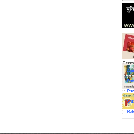
Term
Abo
Pri
Pri
Shi
Ref