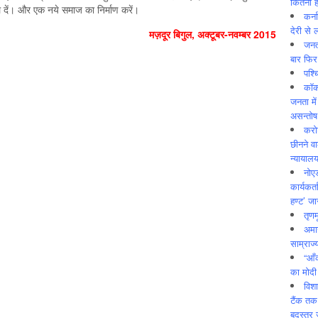
कितनी ह
ल दें। और एक नये समाज का निर्माण करें।
कर्न
देरी से 
मज़दूर बिगुल
,
अक्‍टूबर-नवम्‍बर
2015
जनत
बार फिर
पश्
कॉक
जनता में
असन्‍तो
करोड
छीनने व
न्यायाल
नोए
कार्यकर्
हण्ट’ जा
तृणम
अमान
साम्राज्
“आँ
का मोदी
विशा
टैंक तक
बदस्तूर 