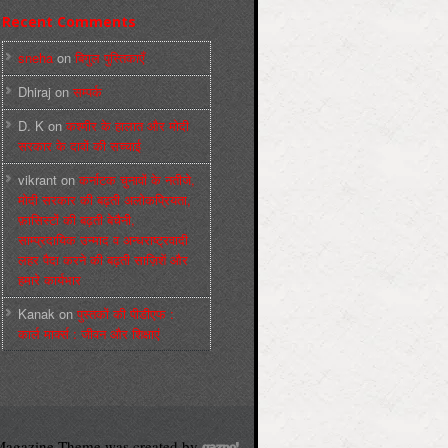
Recent Comments
sneha
on
बिगुल पुस्तिकाएँ
Dhiraj
on
सम्पर्क
D. K
on
कश्मीर के हालात और मोदी
सरकार के दावों की सच्चाई
vikrant
on
कर्नाटक चुनावों के नतीजे,
मोदी सरकार की बढ़ती अलोकप्रियता,
फ़ासिस्टों की बढ़ती बेचैनी,
साम्प्रदायिक उन्माद व अन्धराष्ट्रवादी
लहर पैदा करने की बढ़ती साज़िशें और
हमारे कार्यभार
Kanak
on
पुस्‍तकों की पीडीएफ :
कार्ल मार्क्‍स : जीवन और शिक्षाएं
agazine Theme was created by