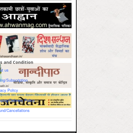
s and Condition
ut us
cing/Subscription
vacy Policy
pping/Delivery Policy
und/Cancellations