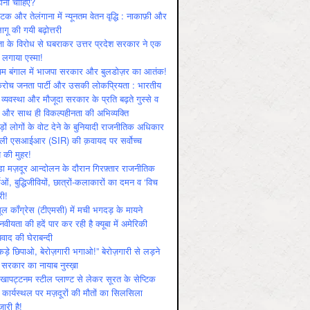
ोनी चाहिए?
ाटक और तेलंगाना में न्यूनतम वेतन वृद्धि : नाकाफ़ी और
लागू की गयी बढ़ोत्तरी
ा के विरोध से घबराकर उत्तर प्रदेश सरकार ने एक
 लगाया एस्मा!
चिम बंगाल में भाजपा सरकार और बुलडोज़र का आतंक!
रोच जनता पार्टी और उसकी लोकप्रियता : भारतीय
 व्‍यवस्‍था और मौजूदा सरकार के प्रति बढ़ते गुस्‍से व
ष और साथ ही विकल्‍पहीनता की अभिव्‍यक्ति
़ों लोगों के वोट देने के बुनियादी राजनीतिक अधिकार
ाली एसआईआर (SIR) की क़वायद पर सर्वोच्च
य की मुहर!
डा मज़दूर आन्दोलन के दौरान गिरफ़्तार राजनीतिक
ताओं, बुद्धिजीवियों, छात्रों-कलाकारों का दमन व ‘विच
री!
ूल काँग्रेस (टीएमसी) में मची भगदड़ के मायने
वीयता की हदें पार कर रही है क्यूबा में अमेरिकी
यवाद की घेराबन्दी
कड़े छिपाओ, बेरोज़गारी भगाओ!” बेरोज़गारी से लड़ने
 सरकार का नायाब नुस्ख़ा
खापट्टनम स्टील प्लाण्ट से लेकर सूरत के सेप्टिक
 कार्यस्थल पर मज़दूरों की मौतों का सिलसिला
जारी है!