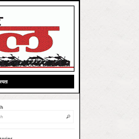
्यता
ch
gories