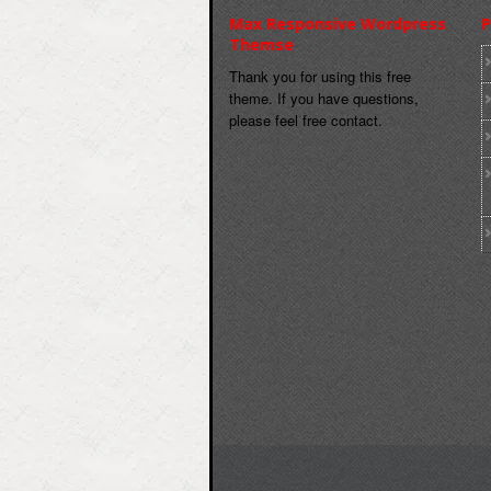
Max Responsive Wordpress
P
Themse
Thank you for using this free
theme. If you have questions,
please feel free contact.