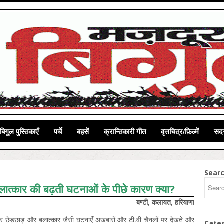
बिगुल पुस्तिकाएँ
पर्चे
बहसें
क्रान्तिकारी गीत
वृत्तचित्र/फ़िल्में
सदस
Sear
बलात्कार की बढ़ती घटनाओं के पीछे कारण क्या?
बण्टी, कलायत, हरियाणा
याचार छेड़छाड़ और बलात्कार जैसी घटनाएँ अखबारों और टी.वी चैनलों पर देखते और
Cate