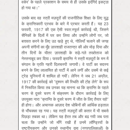
वर्कर’ के पहले प्रकाशन के समय से ही उसके इर्दगिर्द इकट्ठा
हो गया था।”
उसके बाद वह स्त्री मज़दूरों की राजनीतिक शिक्षा के लिए युद्ध
के क्रान्तिकारी प्रभाव के बारे में प्रचार करती हैं। यह 23
फरवरी, 1917 की एक ऐसी स्वत:स्फूर्त कार्रवाई थी, जिसने
सैनिकों के दिलों में घर कर लिया और उन्होंने लोगों पर, जो
बग़ावत करने के लिए उठ खड़े हुए थे, गोलियाँ चलाने की जगह
अपनी संगीनों का मुँह ज़ारशाही राजतन्त्र की ओर मोड़ दिया और
तीन दिनों के भीतर ज़ारशाही के सड़े-गले तख्तेताज को
नेस्तनाबूद कर दिया। फरवरी क्रान्ति ने स्त्री मज़दूरों के मन में
संगठन के प्रति गहरी दिलचस्पी जगायी। वे पार्टी का सदस्य
बनने के लिए लालायित हो पार्टी में आने लगीं और उसमें से कई
ट्रेड यूनियनों में शामिल हो गयीं। लेनिन ने जब 21 अप्रैल,
1917 की कार्रवाई को ”दुश्मन की स्थिति की टोह लेने” के रूप
में निरूपित किया तब उनका यह मानना था कि क्रान्ति के पहले
चरण से दूसरे चरण में संक्रमण के दौरान कार्रवाई के लिए
उपयुक्त नारा ”क्रान्ति के दूसरे चरण में जीत के लिए तैयार रहो”
ही होगा। और अचानक आज़ाद देश धोबिनों की आर्थिक हड़ताल
से भौंचक्का रह गया। यह स्त्री मज़दूरों की कतार में भी सबसे
पिछड़ा तबका था। लेकिन यह हैरत तब और बढ गयी जब पता
चला कि उन्होंने जो माँगें रखी हैं उनमें लॉण्ड्रियों के
राष्ट्रीयकरण और उनको स्थानीय दुमा (नगरपालिकाओं) के