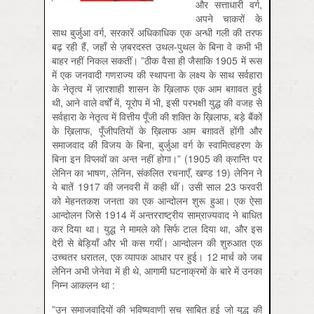
और सत्ताधारी वर्ग,
अपने चाकरों के
साथ बुर्जुआ वर्ग, सरकारें अधिकाधिक एक अन्‍धी गली की तरफ
बढ़ रही हैं, जहाँ से ज़बरदस्त उथल-पुथल के बिना वे कभी भी
बाहर नहीं निकल सकतीं। ”ठीक वैसा ही जैसाकि 1905 में रूस
में एक जनवादी गणराज्य की स्थापना के लक्ष्य के साथ सर्वहारा
के नेतृत्व में ज़ारशाही शासन के ख़िलाफ एक आम बग़ावत हुई
थी, आने वाले वर्षों में, यूरोप में भी, इसी परभक्षी युद्ध की वजह से
सर्वहारा के नेतृत्व में वित्तीय पूँजी की शक्ति के ख़िलाफ, बड़े बैंकों
के ख़िलाफ, पूँजीपतियों के ख़िलाफ आम बग़ावतें होंगी और
समाजवाद की विजय के बिना, बुर्जुआ वर्ग के स्वामित्वहरण के
बिना इन विप्लवों का अन्त नहीं होगा।” (1905 की क्रान्ति पर
लेनिन का भाषण, लेनिन, संकलित रचनाएँ, खण्ड 19) लेनिन ने
ये बातें 1917 की जनवरी में कही थीं। उसी साल 23 फरवरी
को मेहनतकश जनता का एक आन्दोलन शुरू हुआ। एक ऐसा
आन्दोलन जिसे 1914 में अन्तरराष्ट्रीय साम्राज्यवाद ने बाधित
कर दिया था। युद्ध ने मामले को सिर्फ टाल दिया था, और इस
देरी से बेड़ियाँ और भी कस गयीं। आन्दोलन की शुरुआत एक
उच्चतर धरातल, एक व्यापक आधार पर हुई। 12 मार्च को जब
लेनिन अभी जेनेवा में ही थे, आगामी घटनाक्रमों के बारे में उनका
निम्न आकलन था :
”उन समाजवादियों की भविष्यवाणी सच साबित हुई जो युद्ध की