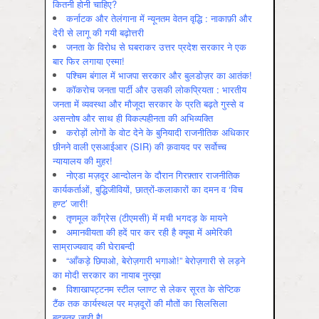
कितनी होनी चाहिए?
कर्नाटक और तेलंगाना में न्यूनतम वेतन वृद्धि : नाकाफ़ी और
देरी से लागू की गयी बढ़ोत्तरी
जनता के विरोध से घबराकर उत्तर प्रदेश सरकार ने एक
बार फिर लगाया एस्मा!
पश्चिम बंगाल में भाजपा सरकार और बुलडोज़र का आतंक!
कॉकरोच जनता पार्टी और उसकी लोकप्रियता : भारतीय
जनता में व्‍यवस्‍था और मौजूदा सरकार के प्रति बढ़ते गुस्‍से व
असन्‍तोष और साथ ही विकल्‍पहीनता की अभिव्‍यक्ति
करोड़ों लोगों के वोट देने के बुनियादी राजनीतिक अधिकार
छीनने वाली एसआईआर (SIR) की क़वायद पर सर्वोच्च
न्यायालय की मुहर!
नोएडा मज़दूर आन्दोलन के दौरान गिरफ़्तार राजनीतिक
कार्यकर्ताओं, बुद्धिजीवियों, छात्रों-कलाकारों का दमन व ‘विच
हण्ट’ जारी!
तृणमूल काँग्रेस (टीएमसी) में मची भगदड़ के मायने
अमानवीयता की हदें पार कर रही है क्यूबा में अमेरिकी
साम्राज्यवाद की घेराबन्दी
“आँकड़े छिपाओ, बेरोज़गारी भगाओ!” बेरोज़गारी से लड़ने
का मोदी सरकार का नायाब नुस्ख़ा
विशाखापट्टनम स्टील प्लाण्ट से लेकर सूरत के सेप्टिक
टैंक तक कार्यस्थल पर मज़दूरों की मौतों का सिलसिला
बदस्तूर जारी है!