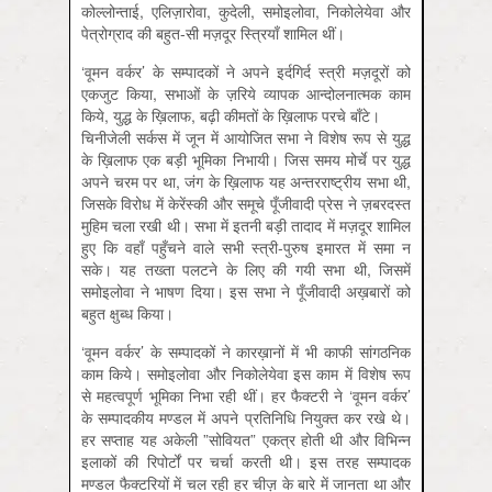
कोल्लोन्ताई, एलिज़ारोवा, कुदेली, समोइलोवा, निकोलेयेवा और
पेत्रोग्राद की बहुत-सी मज़दूर स्त्रियाँ शामिल थीं।
‘वूमन वर्कर’ के सम्पादकों ने अपने इर्दगिर्द स्त्री मज़दूरों को
एकजुट किया, सभाओं के ज़रिये व्यापक आन्दोलनात्मक काम
किये, युद्ध के ख़िलाफ, बढ़ी कीमतों के ख़िलाफ परचे बाँटे।
चिनीजेली सर्कस में जून में आयोजित सभा ने विशेष रूप से युद्ध
के ख़िलाफ एक बड़ी भूमिका निभायी। जिस समय मोर्चे पर युद्ध
अपने चरम पर था, जंग के ख़िलाफ यह अन्तरराष्ट्रीय सभा थी,
जिसके विरोध में केरेंस्की और समूचे पूँजीवादी प्रेस ने ज़बरदस्त
मुहिम चला रखी थी। सभा में इतनी बड़ी तादाद में मज़दूर शामिल
हुए कि वहाँ पहुँचने वाले सभी स्त्री-पुरुष इमारत में समा न
सके। यह तख्ता पलटने के लिए की गयी सभा थी, जिसमें
समोइलोवा ने भाषण दिया। इस सभा ने पूँजीवादी अख़बारों को
बहुत क्षुब्ध किया।
‘वूमन वर्कर’ के सम्पादकों ने कारख़ानों में भी काफी सांगठनिक
काम किये। समोइलोवा और निकोलेयेवा इस काम में विशेष रूप
से महत्‍वपूर्ण भूमिका निभा रही थीं। हर फैक्टरी ने ‘वूमन वर्कर’
के सम्पादकीय मण्डल में अपने प्रतिनिधि नियुक्त कर रखे थे।
हर सप्ताह यह अकेली ”सोवियत” एकत्र होती थी और विभिन्न
इलाकों की रिपोर्टों पर चर्चा करती थी। इस तरह सम्पादक
मण्डल फैक्टरियों में चल रही हर चीज़ के बारे में जानता था और