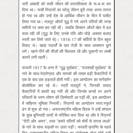
भारी आबादी को रूसी जीवन की वास्तविकता के रू-ब-रू कर
दिया था। रूसी स्त्रियों का घरेलू जीवन बुरी तरह अस्त-व्यस्त
हो गया था और उन्हें देश के आर्थिक जीवन के भँवर में घसीट
लिया गया था। मज़दूर औरतें युद्ध में गये अपने पतियों की जगह
मशीनों पर काम कर रही थीं। जबकि किसान औरतें खेत में हल
चला रही थीं (युद्ध के लिए उनके पति और घोड़े अक्सर बलात्
भरती कर लिये जाते थे)। 1916-17 की सर्दियों के दिन बहुत
विकट थे। खाद्य पदार्थों के दाम तेज़ी के साथ आसमान छूने
लगे। खाने-पीने की चीज़ों की किल्लत थी और दूकानों पर लम्बी
कतारें लगी रहतीं।
फरवरी 1917 के अन्त में ”युद्ध मुर्दाबाद”, ”राजशाही मुर्दाबाद” के
नारे के साथ पेत्रोग्राद और मास्को की तमाम बड़ी फैक्टरियों में
एक के बाद एक हड़तालें होती गयीं। इस आन्दोलन का मार्गदर्शन
बोल्शेविक कर रहे थे। स्त्री मज़दूरों ने, जिनकी तादाद
फैक्टरियों में काफी बढ़ गयी थी और जिनके कन्‍धों पर अपने
परिवारों के भरण-पोषण की ज़िम्मेदारी आ पड़ी थी, इस आन्दोलन
में सक्रिय भूमिका निभायी। स्त्रियों का आन्दोलन स्वत:स्फूर्त
ढंग से शुरू हो गया। अन्तरराष्ट्रीय महिला दिवस ने उन्हें संगठन
के कुछ बुनियादी तत्वों से परिचित करा दिया था और वे स्त्रियाँ
”रोटी और अमन”, तथा ”हमारे पतियों को मोर्चे से वापस लाओ”
के नारे के साथ सड़कों पर उतर पड़ीं। फरवरी क्रान्ति के पहले
दिन अन्तरराष्ट्रीय महिला दिवस का संयोगवश होना कोई बड़ी