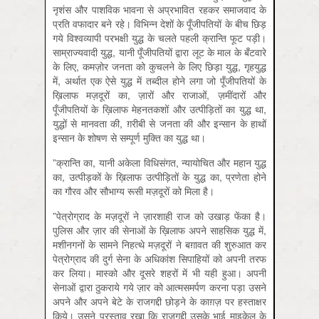
नृशंस और पाशविक भावना से अप्रभावित रहकर समाजवाद के
प्रति वफादार बने रहे। विभिन्न देशों के पूँजीपतियों के बीच छिड़
गये विश्वव्यापी परभक्षी युद्ध के चलते पहली क्रान्ति फूट पड़ी।
साम्राज्यवादी युद्ध, यानी पूँजीपतियों द्वारा लूट के माल के बँटवारे
के लिए, कमज़ोर जनता को कुचलने के लिए छिड़ा युद्ध, गृहयुद्ध
में, अर्थात एक ऐसे युद्ध में तब्दील होने लगा जो पूँजीपतियों के
ख़िलाफ मज़दूरों का, ज़ारों और राजाओं, ज़मींदारों और
पूँजीपतियों के ख़िलाफ मेहनतकशों और उत्पीड़ितों का युद्ध था,
युद्धों से मानवता की, ग़रीबी से जनता की और इन्सान के हाथों
इन्सान के शोषण से सम्पूर्ण मुक्ति का युद्ध था।
”क्रान्ति का, यानी अकेला विधिसंगत, न्यायोचित और महान युद्ध
का, उत्पीड़कों के ख़िलाफ उत्पीड़ितों के युद्ध का, प्रणेता होने
का गौरव और सौभाग्य रूसी मज़दूरों को मिला है।
”पेत्रोग्राद के मज़दूरों ने ज़ारशाही राज को उखाड़ फेंका है।
पुलिस और ज़ार की सेनाओं के ख़िलाफ अपने साहसिक युद्ध में,
मशीनगनों के सामने निहत्थे मज़दूरों ने बग़ावत की शुरुआत कर
पेत्रोग्राद की दुर्ग सेना के अधिकांश सिपाहियों को अपनी तरफ
कर लिया। मास्को और दूसरे शहरों में भी यही हुआ। अपनी
सेनाओं द्वारा ठुकराये गये ज़ार को आत्मसमर्पण करना पड़ा उसने
अपने और अपने बेटे के राजगद्दी छोड़ने के काग़ज़ पर हस्ताक्षर
किये। उसने प्रस्ताव रखा कि राजगद्दी उसके भाई माइकेल के