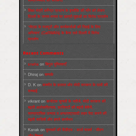
शिक्षा मंत्री धर्मेन्द्र प्रधान के इस्तीफ़े की माँग को लेकर
दिल्ली के जन्तर-मन्तर पर छात्रों-युवाओं का विरोध प्रदर्शन
‘नोएडा के मज़दूरों और कार्यकर्ताओं की रिहाई के लिए
अभियान’ (CaRWAN) के बैनर तले दिल्ली में विरोध
प्रदर्शन
Recent Comments
sneha
on
बिगुल पुस्तिकाएँ
Dhiraj
on
सम्पर्क
D. K
on
कश्मीर के हालात और मोदी सरकार के दावों की
सच्चाई
vikrant
on
कर्नाटक चुनावों के नतीजे, मोदी सरकार की
बढ़ती अलोकप्रियता, फ़ासिस्टों की बढ़ती बेचैनी,
साम्प्रदायिक उन्माद व अन्धराष्ट्रवादी लहर पैदा करने की
बढ़ती साज़िशें और हमारे कार्यभार
Kanak
on
पुस्‍तकों की पीडीएफ : कार्ल मार्क्‍स : जीवन
और शिक्षाएं