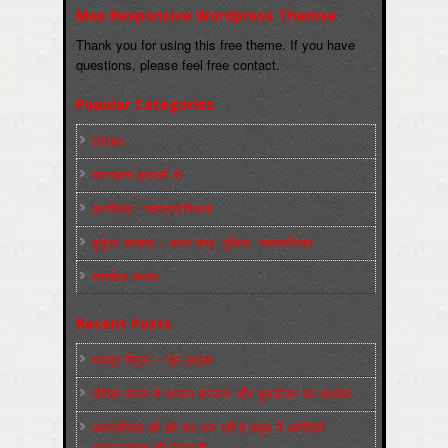
Max Responsive Wordpress Themse
Thank you for using this free theme. If you have
questions, please feel free contact.
Popular Categories
Slider
कारख़ाना इलाक़ों से
फ़ासीवाद / साम्‍प्रदायिकता
बुर्जुआ जनवाद – दमन तंत्र, पुलिस, न्‍यायपालिका
संघर्षरत जनता
Recent Posts
मज़दूर बिगुल – जून 2026
पश्चिम बंगाल में भाजपा सरकार और बुलडोज़र का आतंक!
अमानवीयता की हदें पार कर रही है क्यूबा में अमेरिकी
साम्राज्यवाद की घेराबन्दी