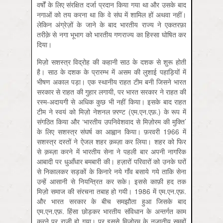
वर्षों के लिए संरक्षित दर्जा प्रदान किया गया था और उसके बाद
नगाओं को तय करना था कि वे संघ में शामिल हों अथवा नहीं।
लेकिन अंग्रेज़ों के जाने के बाद भारतीय राज्य ने एकतरफ़ा
तरीक़े से नगा भूभाग को भारतीय गणराज्य का हिस्सा घोषित कर
दिया।
मिज़ो सशस्त्र विद्रोह की कहानी साठ के दशक से शुरू होती
है। साठ के दशक के प्रारम्भ में असम की लुशाई पहाड़ियों में
भीषण अकाल पड़ा। एक स्थानीय राहत टीम बनी जिसने भारत
सरकार से राहत की गुहार लगायी, पर भारत सरकार ने राहत की
रस्म-अदायगी से अधिक कुछ भी नहीं किया। इसके बाद राहत
टीम ने स्वयं को मिज़ो नेशनल फ़्रण्ट (एम.एन.एफ़.) के रूप में
संगठित किया और ‘भारतीय उपनिवेशवाद से मिज़ोरम की मुक्ति’
के लिए सशस्त्र संघर्ष का आह्वान किया। फ़रवरी 1966 में
सशस्त्र दस्तों ने ऐजल शहर क़ब्ज़ा कर लिया। शहर को फिर
से क़ब्ज़ा करने में भारतीय सेना ने पहली बार अपनी नागरिक
आबादी पर धुआँधार बमबारी की। हज़ारों परिवारों को उनके घरों
से निकालकर सड़कों के किनारे नये गाँव बसाये गये ताकि सेना
उन्हें आसानी से नियन्त्रित कर सके। इससे काफ़ी हद तक
मिज़ो समाज की संरचना तबाह हो गयी। 1986 में एम.एन.एफ़.
और भारत सरकार के बीच समझौता हुआ जिसके बाद
एम.एन.एफ़. हिंसा छोड़कर भारतीय संविधान के अन्तर्गत काम
करने पर राजी हो गया। पर इससे मिज़ोरम के नृजातीय समूहों