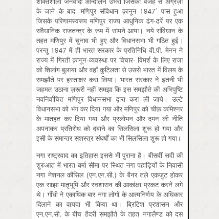
शक्तिशाली जनवादी आन्दोलन उभरा जिसकी वजह से अंग्रेज़ों
के जाने के बाद ‘मणिपुर संविधान क़ानून 1947’ पास हुआ
जिसके परिणामस्वरूप मणिपुर राज्य आधुनिक ढंग-ढर्रे पर एक
संवैधानिक राजतन्त्र के रूप में सामने आया। नये संविधान के
तहत मणिपुर में चुनाव भी हुए और विधानसभा भी गठित हुई।
परन्तु 1947 में ही भारत सरकार के प्रतिनिधि वी.पी. मेनन ने
राज्य में गिरती क़ानून-व्यवस्था पर विचार- विमर्श के लिए राजा
को शिलांग बुलाया और वहाँ कुटिलता से उससे भारत में विलय के
समझौते पर हस्ताक्षर करा लिया। भारत सरकार ने इतनी भी
जहमत उठाना ज़रूरी नहीं समझा कि इस समझौते की अभिपुष्टि
नवनिर्वाचित मणिपुर विधानसभा द्वारा करा ली जाये। उल्टे
विधानसभा को भंग कर दिया गया और मणिपुर को चीफ़ कमिश्नर
के मातहत कर दिया गया और प्रलोभन और दमन की नीति
अपनाकर प्रतिरोध को दबाने का सिलसिला शुरू हो गया और
इसी के समान्तर सशस्त्र संघर्षों का भी सिलसिला शुरू हो गया।
नगा राष्ट्रवाद का इतिहास इससे भी पुराना है। बीसवीं सदी की
शुरुआत में भारत-बर्मा सीमा पर स्थित नगा पहाड़ियों के निवासी
नगा नेशनल कौंसिल (एन.एन.सी.) के बैनर तले एकजुट होकर
एक साझा मातृभूमि और स्वशासन की आकांक्षा प्रकट करने लगे
थे। गाँधी ने एकाधिक बार नगा लोगों के आत्मनिर्णय के अधिकार
दिलाने का वायदा भी किया था। ब्रिटिश प्रशासन और
एन.एन.सी. के बीच हैदरी समझौते के तहत नगालैण्ड को दस