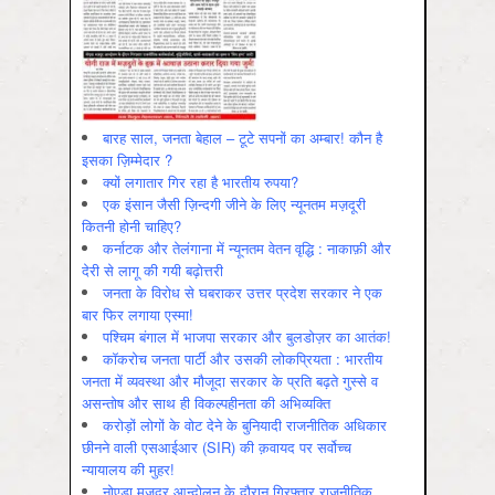
बारह साल, जनता बेहाल – टूटे सपनों का अम्बार! कौन है
इसका ज़िम्मेदार ?
क्यों लगातार गिर रहा है भारतीय रुपया?
एक इंसान जैसी ज़िन्दगी जीने के लिए न्यूनतम मज़दूरी
कितनी होनी चाहिए?
कर्नाटक और तेलंगाना में न्यूनतम वेतन वृद्धि : नाकाफ़ी और
देरी से लागू की गयी बढ़ोत्तरी
जनता के विरोध से घबराकर उत्तर प्रदेश सरकार ने एक
बार फिर लगाया एस्मा!
पश्चिम बंगाल में भाजपा सरकार और बुलडोज़र का आतंक!
कॉकरोच जनता पार्टी और उसकी लोकप्रियता : भारतीय
जनता में व्‍यवस्‍था और मौजूदा सरकार के प्रति बढ़ते गुस्‍से व
असन्‍तोष और साथ ही विकल्‍पहीनता की अभिव्‍यक्ति
करोड़ों लोगों के वोट देने के बुनियादी राजनीतिक अधिकार
छीनने वाली एसआईआर (SIR) की क़वायद पर सर्वोच्च
न्यायालय की मुहर!
नोएडा मज़दूर आन्दोलन के दौरान गिरफ़्तार राजनीतिक