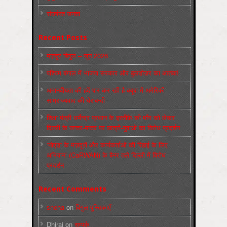
संघर्षरत जनता
Recent Posts
मज़दूर बिगुल – जून 2026
पश्चिम बंगाल में भाजपा सरकार और बुलडोज़र का आतंक!
अमानवीयता की हदें पार कर रही है क्यूबा में अमेरिकी
साम्राज्यवाद की घेराबन्दी
शिक्षा मंत्री धर्मेन्द्र प्रधान के इस्तीफ़े की माँग को लेकर
दिल्ली के जन्तर-मन्तर पर छात्रों-युवाओं का विरोध प्रदर्शन
‘नोएडा के मज़दूरों और कार्यकर्ताओं की रिहाई के लिए
अभियान’ (CaRWAN) के बैनर तले दिल्ली में विरोध
प्रदर्शन
Recent Comments
sneha
on
बिगुल पुस्तिकाएँ
Dhiraj
on
सम्पर्क