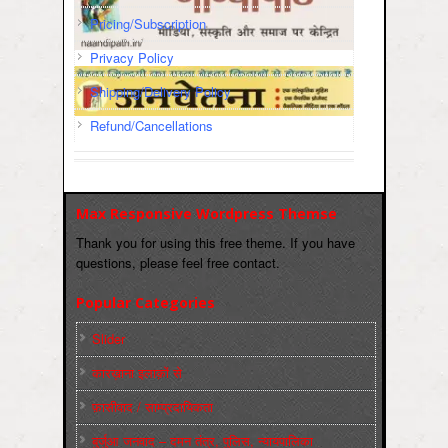
Pricing/Subscription
Privacy Policy
Shipping/Delivery Policy
Refund/Cancellations
Max Responsive Wordpress Themse
Thank you for using this free theme. If you have
questions, please feel free contact.
Popular Categories
Slider
कारख़ाना इलाक़ों से
फ़ासीवाद / साम्‍प्रदायिकता
बुर्जुआ जनवाद – दमन तंत्र, पुलिस, न्‍यायपालिका