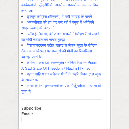
कार्यकर्ताओं, बुद्धिजीवियों, छात्रों-कलाकारों का दमन व ‘विच
हण्ट’ जारी!
तृणमूल काँग्रेस (टीएमसी) में मची भगदड़ के मायने
अमानवीयता की हदें पार कर रही है क्यूबा में अमेरिकी
साम्राज्यवाद की घेराबन्दी
“आँकड़े छिपाओ, बेरोज़गारी भगाओ!” बेरोज़गारी से लड़ने
का मोदी सरकार का नायाब नुस्ख़ा
विशाखापट्टनम स्टील प्लाण्ट से लेकर सूरत के सेप्टिक
टैंक तक कार्यस्थल पर मज़दूरों की मौतों का सिलसिला
बदस्तूर जारी है!
कविता : कचोटती स्वतन्त्रता / नाज़िम हिकमत Poem :
A Sad State Of Freedom / Nazim Hikmet
महान साहित्यकार मक्सिम गोर्की के स्मृति दिवस (18 जून)
के अवसर पर
साथी कविता कृष्णपल्लवी की एक मौजूँ कविता – हमला हो
चुका है!
Subscribe
Email: