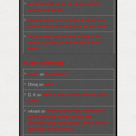
अमानवीयता की हदें पार कर रही है क्यूबा में अमेरिकी
साम्राज्यवाद की घेराबन्दी
शिक्षा मंत्री धर्मेन्द्र प्रधान के इस्तीफ़े की माँग को लेकर
दिल्ली के जन्तर-मन्तर पर छात्रों-युवाओं का विरोध प्रदर्शन
‘नोएडा के मज़दूरों और कार्यकर्ताओं की रिहाई के लिए
अभियान’ (CaRWAN) के बैनर तले दिल्ली में विरोध
प्रदर्शन
Recent Comments
sneha
on
बिगुल पुस्तिकाएँ
Dhiraj
on
सम्पर्क
D. K
on
कश्मीर के हालात और मोदी सरकार के दावों की
सच्चाई
vikrant
on
कर्नाटक चुनावों के नतीजे, मोदी सरकार की
बढ़ती अलोकप्रियता, फ़ासिस्टों की बढ़ती बेचैनी,
साम्प्रदायिक उन्माद व अन्धराष्ट्रवादी लहर पैदा करने की
बढ़ती साज़िशें और हमारे कार्यभार