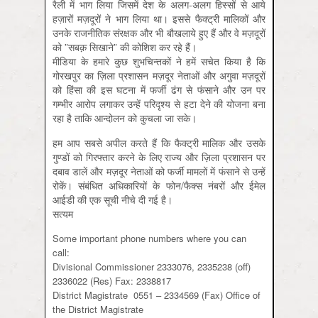
रैली में भाग लिया जिसमें देश के अलग-अलग हिस्‍सों से आये
हज़ारों मज़दूरों ने भाग लिया था। इससे फैक्‍ट्री मालिकों और
उनके राजनीतिक संरक्षक और भी बौखलाये हुए हैं और वे मज़दूरों
को ”सबक़ सिखाने” की कोशिश कर रहे हैं।
मीडिया के हमारे कुछ शुभचिन्‍तकों ने हमें सचेत किया है कि
गोरखपुर का ज़िला प्रशासन मज़दूर नेताओं और अगुवा मज़दूरों
को हिंसा की इस घटना में फर्जी ढंग से फंसाने और उन पर
गम्‍भीर आरोप लगाकर उन्‍हें परिदृश्‍य से हटा देने की योजना बना
रहा है ताकि आन्‍दोलन को कुचला जा सके।
हम आप सबसे अपील करते हैं कि फैक्‍ट्री मालिक और उसके
गुण्‍डों को गिरफ्तार करने के लिए राज्‍य और ज़िला प्रशासन पर
दबाव डालें और मज़दूर नेताओं को फर्जी मामलों में फंसाने से उन्‍हें
रोकें। संबंधित अधिकारियों के फोन/फैक्‍स नंबरों और ईमेल
आईडी की एक सूची नीचे दी गई है।
सत्‍यम
Some important phone numbers where you can
call:
Divisional Commissioner 2333076, 2335238 (off)
2336022 (Res) Fax: 2338817
District Magistrate 0551 – 2334569 (Fax) Office of
the District Magistrate