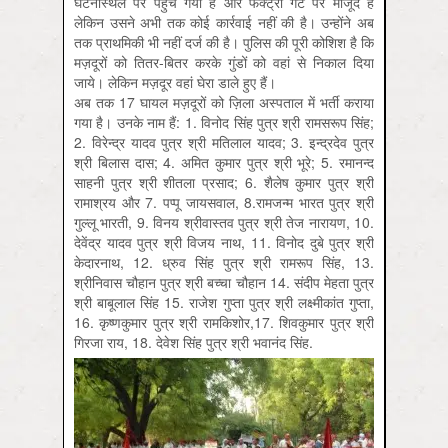
घटनास्‍थल पर पहुंच गया है और फैक्‍ट्री गेट पर मौजूद है
लेकिन उसने अभी तक कोई कार्रवाई नहीं की है। उन्‍होंने अब
तक प्राथमिकी भी नहीं दर्ज की है। पुलिस की पूरी कोशिश है कि
मज़दूरों को तितर-बितर करके गुंडों को वहां से निकाल दिया
जाये। लेकिन मज़दूर वहां घेरा डाले हुए हैं।
अब तक 17 घायल मज़दूरों को ज़िला अस्‍पताल में भर्ती कराया
गया है। उनके नाम हैं: 1. विनोद सिंह पुत्र श्री रामसरूप सिंह;
2. विरेन्‍द्र यादव पुत्र श्री मतिलाल यादव; 3. इन्‍द्रदेव पुत्र
श्री बिलास दास; 4. अमित कुमार पुत्र श्री भूरे; 5. रमानन्‍द
साहनी पुत्र श्री शीतला प्रसाद; 6. शैलेष कुमार पुत्र श्री
रामाश्रय और 7. पप्पू जायसवाल, 8.रामजन्‍म भारत पुत्र श्री
गुल्‍लू भारती, 9. विनय श्रीवास्‍तव पुत्र श्री तेज नारायण, 10.
देवेंद्र यादव पुत्र श्री विजय नाथ, 11. विनोद दुबे पुत्र श्री
केदारनाथ, 12. ध्रुव सिंह पुत्र श्री रामरूप सिंह, 13.
श्रीनिवास चौहान पुत्र श्री बच्‍चा चौहान 14. संदीप मेहता पुत्र
श्री बाबूलाल सिंह 15. राजेश गुप्‍ता पुत्र श्री लक्ष्‍मीकांत गुप्‍ता,
16. कृष्‍णकुमार पुत्र श्री रामकिशोर,17. शिवकुमार पुत्र श्री
गिरजा राय, 18. देवेश सिंह पुत्र श्री भवानंद सिंह.