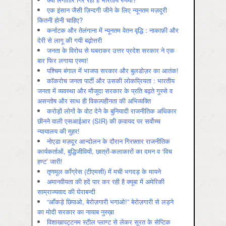
एक इंसान जैसी ज़िन्दगी जीने के लिए न्यूनतम मज़दूरी
कितनी होनी चाहिए?
कर्नाटक और तेलंगाना में न्यूनतम वेतन वृद्धि : नाकाफ़ी और
देरी से लागू की गयी बढ़ोत्तरी
जनता के विरोध से घबराकर उत्तर प्रदेश सरकार ने एक
बार फिर लगाया एस्मा!
पश्चिम बंगाल में भाजपा सरकार और बुलडोज़र का आतंक!
कॉकरोच जनता पार्टी और उसकी लोकप्रियता : भारतीय
जनता में व्‍यवस्‍था और मौजूदा सरकार के प्रति बढ़ते गुस्‍से व
असन्‍तोष और साथ ही विकल्‍पहीनता की अभिव्‍यक्ति
करोड़ों लोगों के वोट देने के बुनियादी राजनीतिक अधिकार
छीनने वाली एसआईआर (SIR) की क़वायद पर सर्वोच्च
न्यायालय की मुहर!
नोएडा मज़दूर आन्दोलन के दौरान गिरफ़्तार राजनीतिक
कार्यकर्ताओं, बुद्धिजीवियों, छात्रों-कलाकारों का दमन व ‘विच
हण्ट’ जारी!
तृणमूल काँग्रेस (टीएमसी) में मची भगदड़ के मायने
अमानवीयता की हदें पार कर रही है क्यूबा में अमेरिकी
साम्राज्यवाद की घेराबन्दी
“आँकड़े छिपाओ, बेरोज़गारी भगाओ!” बेरोज़गारी से लड़ने
का मोदी सरकार का नायाब नुस्ख़ा
विशाखापट्टनम स्टील प्लाण्ट से लेकर सूरत के सेप्टिक