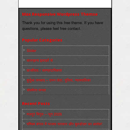
Max Responsive Wordpress Themse
Thank you for using this free theme. If you have
questions, please feel free contact.
Popular Categories
Slider
कारख़ाना इलाक़ों से
फ़ासीवाद / साम्‍प्रदायिकता
बुर्जुआ जनवाद – दमन तंत्र, पुलिस, न्‍यायपालिका
संघर्षरत जनता
Recent Posts
मज़दूर बिगुल – जून 2026
पश्चिम बंगाल में भाजपा सरकार और बुलडोज़र का आतंक!