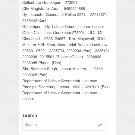
Collectrate Gorakhpur – 273001
City Magistrate: Arun – 9450924888
Dy Inspector General of Police 0551 – 2201187 /
2333442 Cantt.
Gorakhpur: Dy. Labour Commissioner, Labour
Office Civil Lines Gorakhpur-273001 DLC, ML
Choudhuri – 9838123667 Km. Mayawati, Chief
Minister Fifth Floor, Secretariat Annexe Lucknow-
226001 0522 – 2235733, 2239234 (Fax) 2236181
2239296 2215501 (Phone: (Office) 2236838
2236985 Phone: (Res)
Shri Badshah Singh, Labour Minister, : 0522 –
2238925 (Fax)
Department of Labour Secretariat Lucknow
Principal Secretary, Labour 0522 – 2237831 (Fax)
Department of Labour Secretariat Lucknow –
226001
Search