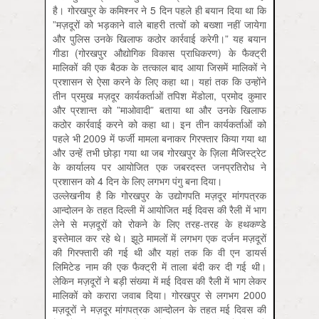
है। गोरखपुर के कमिश्‍नर ने 5 दिन पहले ही बयान दिया था कि
”मज़दूरों को भड़काने वाले बाहरी तत्‍वों को बख्‍शा नहीं जायेगा
और पुलिस उनके खिलाफ कठोर कार्रवाई करेगी।” यह बयान
गीडा (गोरखपुर औद्योगिक विकास प्राधिकरण) के फैक्‍ट्री
मालिकों की एक बैठक के तत्‍काल बाद आया जिसमें मालिकों ने
प्रशासन से ऐसा करने के लिए कहा था। यहां तक कि उन्‍होंने
तीन प्रमुख मज़दूर कार्यकर्ताओं तपिश मेंडोला, प्रमोद कुमार
और प्रशान्‍त को ”माओवादी” बताया था और उनके खिलाफ
कठोर कार्रवाई करने को कहा था। इन तीन कार्यकर्ताओं को
पहले भी 2009 में फर्जी मामला बनाकर गिरफ्तार किया गया था
और उन्‍हें तभी छोड़ा गया था जब गोरखपुर के ज़िला मैजिस्‍ट्रेट
के कार्यालय पर आयोजित एक जबरदस्‍त जनप्रतिरोध ने
प्रशासन को 4 दिन के लिए लगभग पंगु बना दिया।
उल्‍लेखनीय है कि गोरखपुर के उद्योगपति मज़दूर मांगपत्रक
आन्‍दोलन के तहत दिल्‍ली में आयोजित मई दिवस की रैली में भाग
लेने से मज़दूरों को रोकने के‍ लिए तरह-तरह के हथकण्‍डे
इस्‍तेमाल कर रहे थे। झूठे मामलों में लगभग एक दर्जन मज़दूरों
की गिरफ्तारी की गई थी और यहां तक कि वी एन डायर्स
लिमिटेड नाम की एक फैक्‍ट्री में ताला बंदी कर दी गई थी।
लेकिन मज़दूरों ने बड़ी संख्‍या में मई दिवस की रैली में भाग लेकर
मालिकों को करारा जवाब दिया। गोरखपुर से लगभग 2000
मज़दूरों ने मज़दूर मांगपत्रक आन्‍दोलन के तहत मई दिवस की