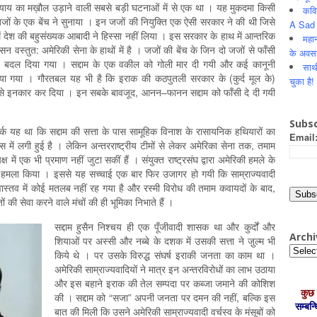
 में न्याय का मख़ौल उड़ाने वाली सबसे बड़ी घटनाओं में से एक था । यह मुकदमा किसी
कवि
ी जजों के एक बेंच ने सुनाया । इन जजों की नियुक्ति एक ऐसी सरकार ने की थी जिसे
A Sad 
ं देश की बहुसंख्यक आबादी ने हिस्सा नहीं लिया । इस सरकार के हाथ में आन्तरिक
महान
 वस्तुत: अमेरिकी सेना के हाथों में है । जजों की बेंच के जिन दो जजों से फाँसी
के अवस
न्हें बदल दिया गया । सद्दाम के एक वकील को गोली मार दी गयी और कई कानूनी
साथ
िया गया । गौरतबल यह भी है कि इराक की कठपुतली सरकार के (कुर्द मूल के)
चुका है!
र करने से इनकार कर दिया । इन सबके बावजूद, आनन–फानन सद्दाम को फाँसी दे दी गयी
Subsc
्क यह था कि सद्दाम की सत्ता के पास सामूहिक विनाश के रासायनिक हथियारों का
Email
 में लगी हुई है । लेकिन अन्तरराष्‍ट्रीय टीमों से लेकर अमेरिका सेना तक, तमाम
ें एक भी प्रमाण नहीं जुटा सकीं हैं । संयुक्त राष्‍ट्रसंघ द्वारा अमेरिकी हमले के
र हमला किया । इससे यह सच्चाई एक बार फिर उजागर हो गयी कि साम्राज्यवादी
वास्तव में कोई मतलब नहीं रह गया है और रस्मी विरोध की तमाम कवायदों के बाद,
तों की सेवा करने वाले मंचों की ही भूमिका निभाते हैं ।
सद्दाम हुसैन निश्‍चय ही एक पूँजीवादी शासक था और कुर्दों और
Archi
शियाओं पर अस्सी और नब्बे के दशक में उसकी सत्ता ने जु़ल्म भी
Archiv
किये थे । पर उसके विरुद्ध संघर्ष इराकी जनता का काम था ।
अमेरिकी साम्राज्यवादियों ने मात्र इन अन्तरविरोधों का लाभ उठाया
और इस बहाने इराक की तेल सम्पदा पर कब्जा जमाने की कोशिश
कुछ 
की । सद्दाम को “सजा” अपनी जनता पर दमन की नहीं, बल्कि इस
सम्‍बन
बात की मिली कि उसने अमेरिकी साम्राज्यवादी वर्चस्व के मंसूबों को