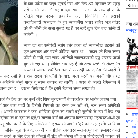
के बाद फाँसी की सज़ा सुनाई गयी और फिर 30 दिसम्बर की सुबह
Catego
उसे अमली जामा भी पहना दिया गया । सद्दाम के साथ ही उनके
सौतेले भाई बरजन इब्राहीम अल तिकरिती और इराकी
क्रान्तिकारी न्यायालय के पूर्व न्यायाधीश अवाद हामिद अल वांतर
नया अं
को भी फाँसी की सज़ा सुनाई गई है पर उन्हें कुछ दिन बाद फाँसी दी
मज़दूर
जायेगी ।
न्याय का यह अमेरिकी स्वाँग बर्बर हत्या को न्यायसंगत ठहराने की
एक असफल और बेशर्म कोशिश मात्र था । सद्दाम को जिस समय
फाँसी दी गयी, उस समय अमेरिकी साम्राज्यवादी युद्ध सरदार जार्ज
बुश सो रहा था । लेकिन सच यह है कि अरब धरती से लेकर ऐन
पिछवाड़े लातिन अमेरिका तक से उठ रही जनाक्रोश की लहरों ने
द हराम कर रखी है । अब सद्दाम की फाँसी के बाद, अरब धरती पर अपनी चौधराहट
मेरिकी मंसूबे मात्र दु:स्वप्न बनकर रह जायेंगे । अरब के जलते रेगिस्तान में
 जाना तय है । देखना सिर्फ यह है कि इसमें कितना समय लगता है!
उतारने के लिए उन पर कुर्दों और शिया मुसलमानों के नरसंहार का आरोप लगाया गया ।
कुर्दों और बाथ पार्टी के विरोधी शियाओं का दमन कर रही थी, उस समय अमेरिकी
 । अस्सी के दशक में जब अमेरिका ईरान को सबसे बड़ी चुनौती के रूप में देख रहा
बारह
ा के दो देशों के बुर्जुआ शासक वर्गों की क्षेत्रीय विस्तारवादी महत्वाकांक्षाओं एवं
इसका ज़ि
ू सीधा करने के लिए अमेरिका ने इराक को अपने मोहरे की तरह इस्तेमाल किया
क्यो
 । लेकिन युद्ध के बाद, अपनी राजनीतिक स्वतंत्रता–सम्प्रभुता का इजहार करते
एक इ
ठीक करने के लिए तेल की कीमतों में वृद्धि की घोषणा की तथा फिलिस्तीनी जनता की