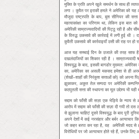
मुक्ति के प्रति अपने खुले समर्थन के साथ ही व्य
लगा । कुवैत पर इराकी हमले ने अमेरिका को यह अ
मौजूदा राष्‍ट्रपति के बाप, बुश सीनियर की सत्त
महत्वाकांक्षा का परिणाम था, लेकिन इस बात को
अमेरिकी साम्राज्यवादियों की पिट्ठू रही है और स
के विरुद्ध उकसावे की कार्रवाई में लगी हुई थ
कुवैती उकसावे की कार्रवाइयाँ उसी की राह पर हो र
आज यह सच्चाई दिन के उजाले की तरह साफ है क
दखलंदाजियों का शिकार रही है । साम्राज्यवादी षड्
विश्‍वयुद्ध के बाद, इसकी बागडोर मुख्यत: अमेरिक
का, अमेरिका का असली मकसद हमेशा से ही अरब दे
(शेखों–शाहों की निरंकुश सत्ताओं को) को अपना प
झुकाकर, अकूत तेल सम्पदा पर अमेरिकी कम्पन
कठपुतली सत्ता की स्थापना का मूल उद्देश्‍य भी यही
सद्दाम को फाँसी की सज़ा एक भेड़िये के न्याय स
आरोप में सद्दाम को फाँसी की सज़ा दी गयी तो दस ल
से झुलाना चाहिए! दूसरे विश्‍वयुद्ध के बाद पूरी दुनि
अपने देशों में कई नरसंहार और बर्बर अत्याचार
जो कहर बरपा कर रहा है, वह अमेरिकी मदद से ही
विरोधियों पर जो अत्याचार होते रहे हैं, उनके लिए