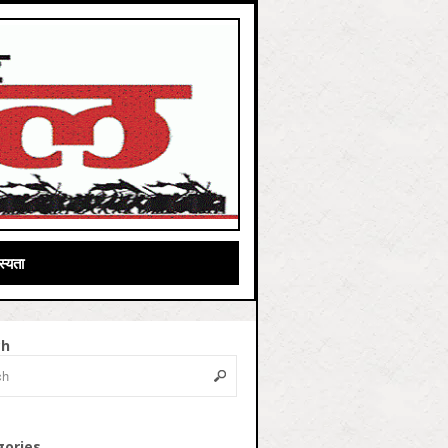
्यता
ch
gories