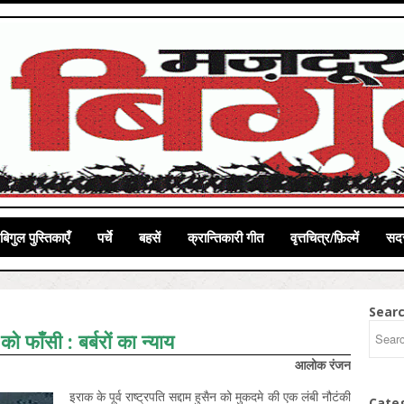
बिगुल पुस्तिकाएँ
पर्चे
बहसें
क्रान्तिकारी गीत
वृत्तचित्र/फ़िल्में
सदस
Sear
 को फाँसी : बर्बरों का न्याय
आलोक रंजन
इराक के पूर्व राष्‍ट्रपति सद्दाम हुसैन को मुकदमे की एक लंबी नौटंकी
Cate