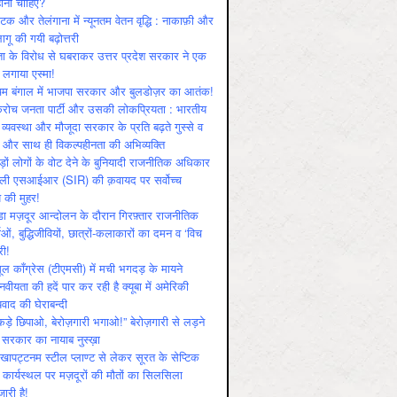
ोनी चाहिए?
ाटक और तेलंगाना में न्यूनतम वेतन वृद्धि : नाकाफ़ी और
लागू की गयी बढ़ोत्तरी
ा के विरोध से घबराकर उत्तर प्रदेश सरकार ने एक
 लगाया एस्मा!
चिम बंगाल में भाजपा सरकार और बुलडोज़र का आतंक!
रोच जनता पार्टी और उसकी लोकप्रियता : भारतीय
 व्‍यवस्‍था और मौजूदा सरकार के प्रति बढ़ते गुस्‍से व
ष और साथ ही विकल्‍पहीनता की अभिव्‍यक्ति
़ों लोगों के वोट देने के बुनियादी राजनीतिक अधिकार
ाली एसआईआर (SIR) की क़वायद पर सर्वोच्च
य की मुहर!
डा मज़दूर आन्दोलन के दौरान गिरफ़्तार राजनीतिक
ताओं, बुद्धिजीवियों, छात्रों-कलाकारों का दमन व ‘विच
री!
ूल काँग्रेस (टीएमसी) में मची भगदड़ के मायने
वीयता की हदें पार कर रही है क्यूबा में अमेरिकी
यवाद की घेराबन्दी
कड़े छिपाओ, बेरोज़गारी भगाओ!” बेरोज़गारी से लड़ने
 सरकार का नायाब नुस्ख़ा
खापट्टनम स्टील प्लाण्ट से लेकर सूरत के सेप्टिक
 कार्यस्थल पर मज़दूरों की मौतों का सिलसिला
जारी है!