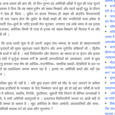
कितनी ह
ापक अरब एकता की बात की, तो फिर तुरन्त वह अमेरिकी आँखों में शूल की तरह चुभने
कर्न
वसर दे दिया कि वह सद्दाम हुसैन को सबक सिखाये और पहले खाड़ी युद्ध के दौरान
देरी से 
ा ने ऐसा ही किया । कुवैत पर हमला निश्‍चय ही सद्दाम की क्षेत्रीय विस्तारवादी
जनत
 भी याद रखना होगा कि कुवैत के शेखों–शाहों की घोर जनविरोधी सत्ता हमेशा से
बार फिर
ीमावर्ती तेल–कूपों के जरिए इराकी तेल चुराकर, लगातार एक लम्बे समय से वह इराक
पश्
ी । दरअसल, अमेरिका किसी भी तरह से इराक को सबक सिखाने की फिराक में था और
कॉक
ही थीं ।
जनता में
असन्‍तो
ि अरब धरती शुरू से ही अपनी अकूत तेल–सम्पदा के चलते ही साम्राज्यवादी
करोड
यंत्रों की मुख्य सूत्रधार पहले ब्रिटेन और अन्य यूरोपीय शक्तियाँ थी । द्वितीय
छीनने व
ा के हाथों में रही है । चाहे फिलिस्तीन और लेबनान का सवाल हो या ईरान और इराक
न्यायाल
शों में बुर्जुआ शासक वर्गों के आपसी अन्तरविरोधों को उकसाकर, उनमें से कुछ
नोए
िट्ठू बनाकर तथा शेष को आर्थिक–राजनीतिक– सामरिक दबावों–घेरेबंदियों के बल पर
कार्यकर्
ियों का एकाधिकार कायम करना रहा है । इराक पर अमेरिकी हमले और वहाँ एक
हण्ट’ जा
 था ।
तृणम
अमान
े अधिक कुछ भी नहीं है । यदि कुछ हज़ार लोगों को मौत के घाट उतारने के कथित
साम्राज्
ाख इराकियों के नरसंहार के लिए जिम्मेदार जार्ज बुश को तो कई बार फाँसी के फन्दे
“आँ
या में बतिस्ता, मार्कोस, पिनोशे, दुवालियर, सुहार्तो जैसे जितने भी सैनिक तानाशाहों ने
का मोदी
 किये, वे सभी अमेरिकी कठपुतली थे । इस्रायल फिलिस्तीनी जनता पर आधी सदी से
विशा
 सम्भव हो सकता है । खुद अमेरिका के भीतर अश्‍वेतों, आप्रवासियों और सत्ता–
टैंक तक
 अमेरिकी शासक वर्ग को सज़ा कौन सुनायेगा ?
बदस्तूर 