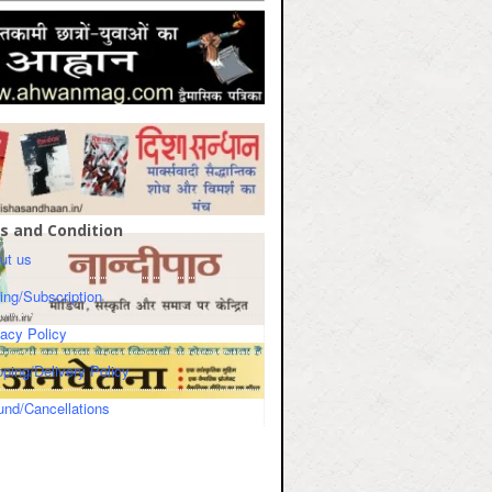
s and Condition
ut us
cing/Subscription
vacy Policy
pping/Delivery Policy
und/Cancellations