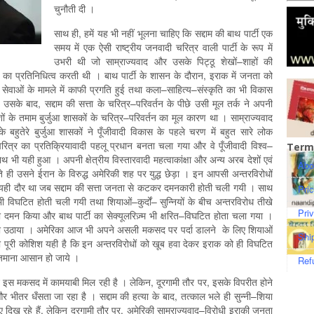
चुनौती दी ।
साथ ही, हमें यह भी नहीं भूलना चाहिए कि सद्दाम की बाथ पार्टी एक
समय में एक ऐसी राष्‍ट्रीय जनवादी चरित्र वाली पार्टी के रूप में
उभरी थी जो साम्राज्यवाद और उसके पिट्ठू शेखों–शाहों की
ं का प्रतिनिधित्व करती थी । बाथ पार्टी के शासन के दौरान, इराक में जनता को
्य सेवाओं के मामले में काफी प्रगति हुई तथा कला–साहित्य–संस्कृति का भी विकास
सके बाद, सद्दाम की सत्ता के चरित्र–परिवर्तन के पीछे उसी मूल तर्क ने अपनी
शों के तमाम बुर्जुआ शासकों के चरित्र–परिवर्तन का मूल कारण था । साम्राज्यवाद
के बहुतेरे बुर्जुआ शासकों ने पूँजीवादी विकास के पहले चरण में बहुत सारे लोक
ित्र का प्रतिक्रियावादी पहलू प्रधान बनता चला गया और वे पूँजीवादी विश्‍व–
Term
 साथ भी यही हुआ । अपनी क्षेत्रीय विस्तारवादी महत्वाकांक्षा और अन्य अरब देशों एवं
Abo
े चलते ही उसने ईरान के विरुद्ध अमेरिकी शह पर युद्ध छेड़ा । इन आपसी अन्तरविरोधों
 यही दौर था जब सद्दाम की सत्ता जनता से कटकर दमनकारी होती चली गयी । साथ
Pri
 विघटित होती चली गयी तथा शियाओं–कुर्दों– सुन्नियों के बीच अन्तरविरोध तीखे
Pri
 का दमन किया और बाथ पार्टी का सेक्यूलरिज़्म भी क्षरित–विघटित होता चला गया ।
रा लाभ उठाया । अमेरिका आज भी अपने असली मकसद पर पर्दा डालने के लिए शियाओं
Shi
की पूरी कोशिश यही है कि इन अन्तरविरोधों को खूब हवा देकर इराक को ही विघटित
 जमाना आसान हो जाये ।
Ref
 इस मकसद में कामयाबी मिल रही है । लेकिन, दूरगामी तौर पर, इसके विपरीत होने
र भीतर धँसता जा रहा है । सद्दाम की हत्या के बाद, तत्काल भले ही सुन्नी–शिया
 दिख रहे हैं, लेकिन दूरगामी तौर पर, अमेरिकी साम्राज्यवाद–विरोधी इराकी जनता