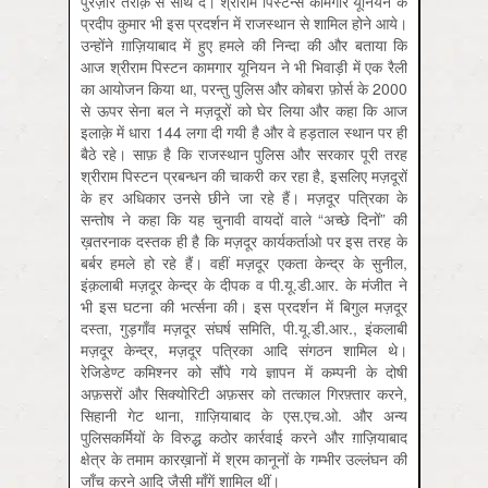
पुरज़ोर तरीक़े से साथ दें। श्रीराम पिस्टन्स कामगार यूनियन के
प्रदीप कुमार भी इस प्रदर्शन में राजस्थान से शामिल होने आये।
उन्होंने ग़ाज़ियाबाद में हुए हमले की निन्दा की और बताया कि
आज श्रीराम पिस्टन कामगार यूनियन ने भी भिवाड़ी में एक रैली
का आयोजन किया था, परन्तु पुलिस और कोबरा फ़ोर्स के 2000
से ऊपर सेना बल ने मज़दूरों को घेर लिया और कहा कि आज
इलाक़े में धारा 144 लगा दी गयी है और वे हड़ताल स्थान पर ही
बैठे रहे। साफ़ है कि राजस्थान पुलिस और सरकार पूरी तरह
श्रीराम पिस्टन प्रबन्धन की चाकरी कर रहा है, इसलिए मज़दूरों
के हर अधिकार उनसे छीने जा रहे हैं। मज़दूर पत्रिका के
सन्तोष ने कहा कि यह चुनावी वायदों वाले “अच्छे दिनों” की
ख़तरनाक दस्तक ही है कि मज़दूर कार्यकर्ताओ पर इस तरह के
बर्बर हमले हो रहे हैं। वहीं मज़दूर एकता केन्द्र के सुनील,
इंक़लाबी मज़दूर केन्द्र के दीपक व पी.यू.डी.आर. के मंजीत ने
भी इस घटना की भर्त्सना की। इस प्रदर्शन में बिगुल मज़दूर
दस्ता, गुड़गाँव मज़दूर संघर्ष समिति, पी.यू.डी.आर., इंकलाबी
मज़दूर केन्द्र, मज़दूर पत्रिका आदि संगठन शामिल थे।
रेजिडेण्ट कमिश्नर को सौंपे गये ज्ञापन में कम्पनी के दोषी
अफ़सरों और सिक्योरिटी अफ़सर को तत्काल गिरफ़्तार करने,
सिहानी गेट थाना, ग़ाज़ियाबाद के एस.एच.ओ. और अन्य
पुलिसकर्मियों के विरुद्ध कठोर कार्रवाई करने और ग़ाज़ियाबाद
क्षेत्र के तमाम कारख़ानों में श्रम कानूनों के गम्भीर उल्लंघन की
जाँच करने आदि जैसी माँगें शामिल थीं।