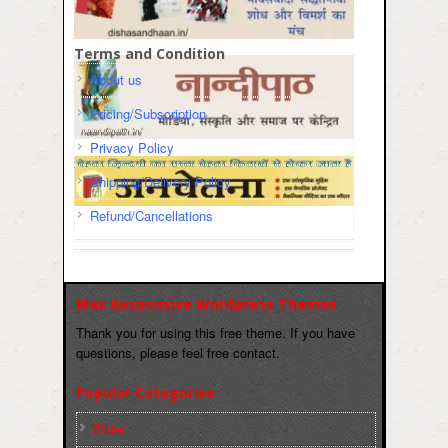
Terms and Condition
About us
Pricing/Subscription
Privacy Policy
Shipping/Delivery Policy
Refund/Cancellations
Max Responsive Wordpress Themse
Thank you for using this free theme. If you have
questions, please feel free contact.
Popular Categories
Slider