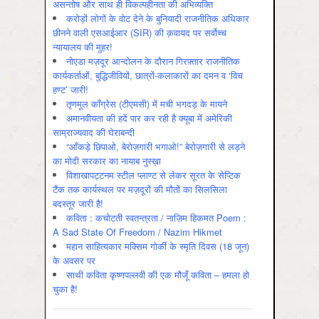
असन्‍तोष और साथ ही विकल्‍पहीनता की अभिव्‍यक्ति
करोड़ों लोगों के वोट देने के बुनियादी राजनीतिक अधिकार
छीनने वाली एसआईआर (SIR) की क़वायद पर सर्वोच्च
न्यायालय की मुहर!
नोएडा मज़दूर आन्दोलन के दौरान गिरफ़्तार राजनीतिक
कार्यकर्ताओं, बुद्धिजीवियों, छात्रों-कलाकारों का दमन व ‘विच
हण्ट’ जारी!
तृणमूल काँग्रेस (टीएमसी) में मची भगदड़ के मायने
अमानवीयता की हदें पार कर रही है क्यूबा में अमेरिकी
साम्राज्यवाद की घेराबन्दी
“आँकड़े छिपाओ, बेरोज़गारी भगाओ!” बेरोज़गारी से लड़ने
का मोदी सरकार का नायाब नुस्ख़ा
विशाखापट्टनम स्टील प्लाण्ट से लेकर सूरत के सेप्टिक
टैंक तक कार्यस्थल पर मज़दूरों की मौतों का सिलसिला
बदस्तूर जारी है!
कविता : कचोटती स्वतन्त्रता / नाज़िम हिकमत Poem :
A Sad State Of Freedom / Nazim Hikmet
महान साहित्यकार मक्सिम गोर्की के स्मृति दिवस (18 जून)
के अवसर पर
साथी कविता कृष्णपल्लवी की एक मौजूँ कविता – हमला हो
चुका है!