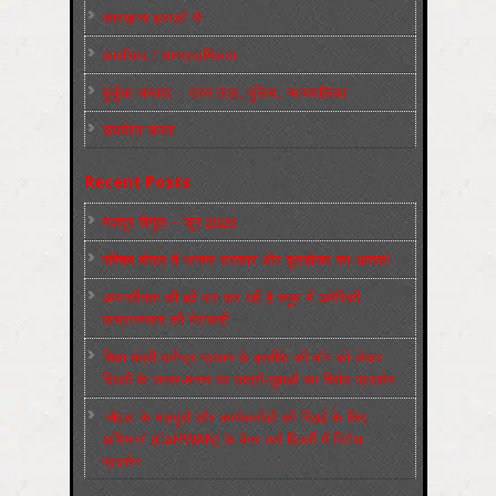
कारख़ाना इलाक़ों से
फ़ासीवाद / साम्‍प्रदायिकता
बुर्जुआ जनवाद – दमन तंत्र, पुलिस, न्‍यायपालिका
संघर्षरत जनता
Recent Posts
मज़दूर बिगुल – जून 2026
पश्चिम बंगाल में भाजपा सरकार और बुलडोज़र का आतंक!
अमानवीयता की हदें पार कर रही है क्यूबा में अमेरिकी
साम्राज्यवाद की घेराबन्दी
शिक्षा मंत्री धर्मेन्द्र प्रधान के इस्तीफ़े की माँग को लेकर
दिल्ली के जन्तर-मन्तर पर छात्रों-युवाओं का विरोध प्रदर्शन
‘नोएडा के मज़दूरों और कार्यकर्ताओं की रिहाई के लिए
अभियान’ (CaRWAN) के बैनर तले दिल्ली में विरोध
प्रदर्शन