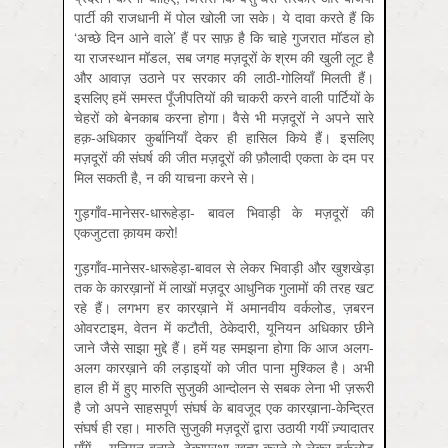
पार्टी की राजधानी में पोल खोली जा सके। ये दावा करते हैं कि
‘अच्छे दिन आने वाले’ हैं पर साफ़ है कि चाहे गुजरात मॉडल हो
या राजस्थान मॉडल, सब जगह मज़दूरों के श्रम की खुली लूट है
और आवाज़ उठाने पर सरकार की लाठी-गोलियाँ मिलती हैं।
इसलिए हमें समस्त पूँजीपतियों की चाकरी करने वाली पार्टियों के
चेहरों को बेनकाब करना होगा। वैसे भी मज़दूरों ने अपने सारे
हक़-अधिकार कुर्बानियाँ देकर ही हासिल किये हैं। इसलिए
मज़दूरों की संघर्ष की जीत मज़दूरों की फ़ौलादी एकता के दम पर
मिल सकती है, न की याचना करने से।
गुड़गाँव-मानेसर-धारूहेड़ा- बावल भिवाड़ी के मज़दूरों की
एकजुटता क़ायम करो!
गुड़गाँव-मानेसर-धारूहेड़ा-बावल से लेकर भिवाड़ी और खुशखेड़ा
तक के कारख़ानों में लाखों मज़दूर आधुनिक गुलामों की तरह खट
रहे हैं। लगभग हर कारख़ाने में अमानवीय वर्कलोड, ज़बरन
ओवरटाइम, वेतन में कटौती, ठेकेदारी, यूनियन अधिकार छीने
जाने जैसे साझा मुद्दे हैं। हमें यह समझना होगा कि आज अलग-
अलग कारख़ाने की लड़ाइयों को जीत पाना मुश्किल है। अभी
हाल ही में हुए मारुति सुजुकी आन्दोलन से सबक लेना भी ज़रूरी
है जो अपने साहसपूर्ण संघर्ष के बावजूद एक कारख़ाना-केन्द्रित
संघर्ष ही रहा। मारुति सुजुकी मज़दूरों द्वारा उठायी गयीं ज़्यादातर
माँगें – यूनियन बनाने, ठेकाप्रथा ख़त्म करने से लेकर वर्कलोड