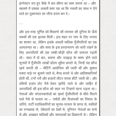
इंस्पेक्टर वार हूप कैफ़े में बार-कीपर का काम करता था – और
महकमे में उसका असली काम यह था कि स्कली का साथ न देने
वाले हर दुकानदार का जीना हराम कर दे।
…
और इस तरह यूर्गिस को शिकागो की जरायम की दुनिया के ऊँचे
तबकों की एक झलक मिली। इस शहर पर नाम के लिए जनता
का शासन था, लेकिन इसके असली मालिक पूँजीपतियों का एक
अल्पतन्त्र था। और सत्ता के इस हस्तान्तरण को जारी रखने के
लिए अपराधियों की एक लम्बी-चौड़ी फ़ौज की ज़रूरत पड़ती
थी। साल में दो बार, बसन्त और पतझड़ के समय होने वाले
चुनावों में पूँजीपति लाखों डॉलर मुहैया कराते थे, जिन्हें यह फ़ौज
ख़र्च करती थी – मीटिंगें आयोजित की जाती थीं और कुशल
वक्ता भाड़े पर बुलाये जाते थे, बैण्ड बजते थे और आतिशबाजियाँ
होती थीं, टनों पर्चे और हज़ारों लीटर शराब बाँटी जाती थी। और
दसियों हज़ार वोट पैसे देकर ख़रीदे जाते थे और ज़ाहिर है
अपराधियों की इस फ़ौज को साल भर टिकाये रहना पड़ता था।
नेताओं और संगठनकर्ताओं का ख़र्चा पूँजीपतियों से सीधे मिलने
वाले पैसे से चलता था – पार्षदों और विधायकों का रिश्वत के
ज़रिये, पार्टी पदाधिकारियों का चुनाव-प्रचार के फ़ण्ड से, वकीलों
का तनख़्वाह से, ठेकेदारों का ठेकों से, यूनियन नेताओं का चन्दे
से और अख़बार मालिकों और सम्पादकों का विज्ञापनों से। लेकिन