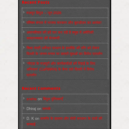
Recent Posts
मज़दूर बिगुल – जून 2026
पश्चिम बंगाल में भाजपा सरकार और बुलडोज़र का आतंक!
अमानवीयता की हदें पार कर रही है क्यूबा में अमेरिकी
साम्राज्यवाद की घेराबन्दी
शिक्षा मंत्री धर्मेन्द्र प्रधान के इस्तीफ़े की माँग को लेकर
दिल्ली के जन्तर-मन्तर पर छात्रों-युवाओं का विरोध प्रदर्शन
‘नोएडा के मज़दूरों और कार्यकर्ताओं की रिहाई के लिए
अभियान’ (CaRWAN) के बैनर तले दिल्ली में विरोध
प्रदर्शन
Recent Comments
sneha
on
बिगुल पुस्तिकाएँ
Dhiraj
on
सम्पर्क
D. K
on
कश्मीर के हालात और मोदी सरकार के दावों की
सच्चाई