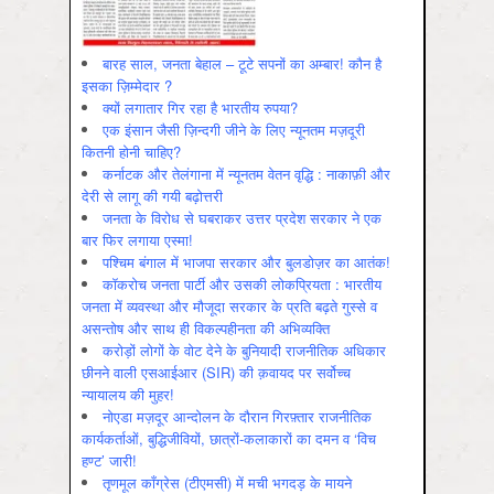
बारह साल, जनता बेहाल – टूटे सपनों का अम्बार! कौन है
इसका ज़िम्मेदार ?
क्यों लगातार गिर रहा है भारतीय रुपया?
एक इंसान जैसी ज़िन्दगी जीने के लिए न्यूनतम मज़दूरी
कितनी होनी चाहिए?
कर्नाटक और तेलंगाना में न्यूनतम वेतन वृद्धि : नाकाफ़ी और
देरी से लागू की गयी बढ़ोत्तरी
जनता के विरोध से घबराकर उत्तर प्रदेश सरकार ने एक
बार फिर लगाया एस्मा!
पश्चिम बंगाल में भाजपा सरकार और बुलडोज़र का आतंक!
कॉकरोच जनता पार्टी और उसकी लोकप्रियता : भारतीय
जनता में व्‍यवस्‍था और मौजूदा सरकार के प्रति बढ़ते गुस्‍से व
असन्‍तोष और साथ ही विकल्‍पहीनता की अभिव्‍यक्ति
करोड़ों लोगों के वोट देने के बुनियादी राजनीतिक अधिकार
छीनने वाली एसआईआर (SIR) की क़वायद पर सर्वोच्च
न्यायालय की मुहर!
नोएडा मज़दूर आन्दोलन के दौरान गिरफ़्तार राजनीतिक
कार्यकर्ताओं, बुद्धिजीवियों, छात्रों-कलाकारों का दमन व ‘विच
हण्ट’ जारी!
तृणमूल काँग्रेस (टीएमसी) में मची भगदड़ के मायने