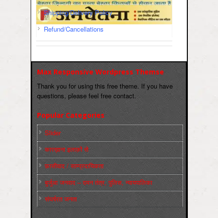
Shipping/Delivery Policy
Refund/Cancellations
Max Responsive Wordpress Themse
Thank you for using this free theme. If you have
questions, please feel free contact.
Popular Categories
Slider
कारख़ाना इलाक़ों से
फ़ासीवाद / साम्‍प्रदायिकता
बुर्जुआ जनवाद – दमन तंत्र, पुलिस, न्‍यायपालिका
संघर्षरत जनता