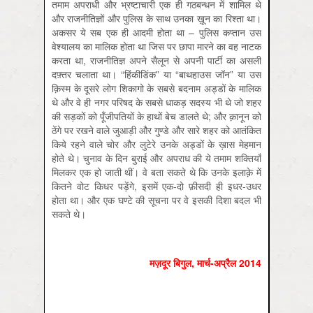
तमाम अपराधी और भ्रष्टाचारी एक ही गठबन्धन में शामिल थे
और राजनीतिज्ञों और पुलिस के साथ उनका ख़ून का रिश्ता था।
अकसर ये सब एक ही आदमी होता था – पुलिस कप्तान उस
वेश्यालय का मालिक होता था जिस पर छापा मारने का वह नाटक
करता था, राजनीतिज्ञ अपने सैलून से अपनी पार्टी का असली
दफ़्तर चलाता था। “हिंकीडिंक” या “बाथहाउस जॉन” या उस
क़िस्म के दूसरे लोग शिकागो के सबसे बदनाम अड्डों के मालिक
थे और वे ही नगर परिषद के सबसे धाकड़ सदस्य भी थे जो शहर
की सड़कों को पूँजीपतियों के हाथों बेच डालते थे; और क़ानून को
ठेंगे पर रखने वाले जुआड़ी और गुण्डे और सारे शहर को आतंकित
किये रहने वाले चोर और लुटेरे उनके अड्डों के ख़ास मेहमान
होते थे। चुनाव के दिन बुराई और अपराध की ये तमाम शक्तियाँ
मिलकर एक हो जाती थीं। वे बता सकते थे कि उनके इलाक़े में
कितने वोट किधर पड़ेंगे, इसमें एक-दो फ़ीसदी ही इधर-उधर
होता था। और एक घण्टे की सूचना पर वे इसकी दिशा बदल भी
सकते थे।
मज़दूर बिगुल
,
मार्च-अप्रैल
2014