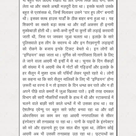
भी बहुत सारे आदमी रखता था और उनसे सिर्फ़ आठ घण्टे काम
लेता था और सबसे अच्छी मज़दूरी देता था। इसके चलते उसके
बहुत से प्रशंसक थे, जिन्हें मिलाकर उसने “वार हूप लीग” बनायी
थी। इसका क्लब हाउस यार्डों के ठीक बाहर बना हुआ था। यह
शिकागो का सबसे बड़ा क्लब था और वहाँ अकसर ही इनामी
मुक्केबाज़ी होती थी। कभी-कभी मुर्गों या कुत्तों की लड़ाई करवायी
जाती थी, जिस पर जमकर जुआ चलता था। इलाक़े के सारे
पुलिसवाले इस लीग के सदस्य थे और इन ग़ैरक़ानूनी लड़ाइयों
को रोकने के बजाय इनके टिकट बेचते थे। इन लोगों को
“इण्डियन” कहा जाता था। यूर्गिस को नागरिकता दिलाने के लिए
ले जाने वाला आदमी भी इन्हीं में से था। चुनाव के दिन सैकड़ों
की संख्या में ये आदमी जेब में नोटों की गड्डियाँ और इलाक़े के
हर सैलून में मुफ़्त दारू की पर्चियाँ लेकर घूमते रहते थे। लोगों
का कहना था कि सारे सैलून मालिकों के लिए भी “इण्डियन” होना
ज़रूरी था वरना वे न तो इतवार के दिन धन्धा कर पाते और न ही
अपने पीछे वाले कमरों में जुआ खिलवा पाते। इसी तरह दमकल
विभाग की सारी नौकरियाँ स्कली के हाथ में थी और स्टाकयार्ड में
चलने वाले बाक़ी सारे काले धन्धों में भी उसका हाथ था। वह
ऐशलैण्ड एवेन्यू पर बहुत सारे फ़्लैट बनवा रहा था और वहाँ
ओवरसियर का काम कर रहा आदमी नगरपालिका से सीवर
इंस्पेक्टर की तनख़्वाह पा रहा था। पानी के पाइपों के इंस्पेक्टर
को मरे और दफ़नाये हुए एक साल बीत चुका था, लेकिन कोई
आदमी अब भी उसकी तनख़्वाह उठा रहा था। फुटपाथों का