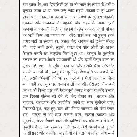
इस फ़ौज के आम सिपाहियों को या तो शहर के तमाम विभागों में
घुसाया जाता था या फिर उन्हें सीधे शहरी आबादी से ही अपना
ख़र्चा-पानी निकालना पड़ता था। इन लोगों को पुलिस महकमे,
दमकल और जलकल के महकमे और शहर के तमाम दूसरे
महकमों में चपरासी से लेकर महकमे के हेड तक के किसी भी पद
पर भर्ती किया जा सकता था। और बाक़ी बचा जो हुजूम इनमें
जगह नहीं पा सकता था, उसके लिए जरायम की दुनिया मौजूद
थी, जहाँ उन्हें ठगने, लूटने, धोखा देने और लोगों को अपना
शिकार बनाने का लाइसेंस मिला हुआ था। क़ानून के मुताबिक़
इतवार को शराब बेचने पर पाबन्दी थी और इसमें सैलून वालों को
पुलिस की शरण में पहुँचा दिया था और उनके बीच साँठ-गाँठ
ज़रूरी बना दी थी। क़ानून के मुताबिक़ वेश्यावृत्ति पर पाबन्दी थी
और इसने “मैडमों” को भी इस गठबन्धन में शामिल कर लिया
था। यही हाल जुआघर चलाने वालों का, और ऐसे हर औरत-मर्द
का था जो किसी तरह की ग़ैरक़ानूनी कमाई करता था और उसका
एक हिस्सा पुलिस को देने के लिए तैयार था। बटमार और
राहजन, जेबकतरे और उठाईगिरे, चोरी का माल ख़रीदने वाले,
मिलावटी दूध, सड़े हुए फल और बीमार जानवरों को माँस बेचने
वाले, गन्दगी से भरे लॉज चलाने वाले, नक़ली डॉक्टर और
सूदखोर, भीख मँगवाने वाले और कुश्तियों पर दाँव लगवाने वाले,
घुड़दौड़ के दलाल, रण्डी खाने के दल्ले, गोरी चमड़ी वाले गुलामों
के सौदागर और कमसिन लड़कियों को पटाने में माहिर लोग – ये