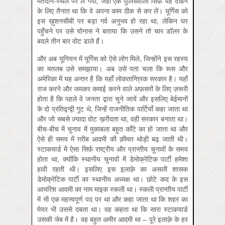
मतदान-स्थल पर ले गया, जहाँ एक पुलिसवाला सिर्फ़ यह देखने
के लिए तैनात था कि वे अपना काम ठीक से कर लें। यूर्गिस को
इस ख़ुशनसीबी पर बड़ा गर्व अनुभव हो रहा था, लेकिन घर
पहुँचने पर उसे योनास ने बताया कि उसने तो चार डॉलर के
बदले तीन बार वोट डाले हैं।
और अब यूनियन में यूर्गिस को ऐसे लोग मिले, जिन्होंने इस रहस्य
का मतलब उसे समझाया। अब उसे पता चला कि रूस और
अमेरिका में यह अन्तर है कि यहाँ लोकतान्त्रिक सरकार है। यहाँ
राज करने और जमकर कमाई करने वाले अफ़सरों के लिए ज़रूरी
होता है कि पहले वे जनता द्वारा चुने जायें और इसलिए बेईमानों
के दो प्रतिद्वन्द्वी गुट थे, जिन्हें राजनीतिक पार्टियाँ कहा जाता था
और जो सबसे ज़्यादा वोट ख़रीदता था, वही सरकार बनाता था।
बीच-बीच में चुनाव में मुकाबला बहुत काँटे का हो जाता था और
ऐसे ही समय में ग़रीब आदमी की क़ीमत थोड़ी बढ़ जाती थी।
स्टाकयार्ड में ऐसा सिर्फ़ राष्ट्रीय और प्रान्तीय चुनावों के समय
होता था, क्योंकि स्थानीय चुनावों में डेमोक्रेटिक पार्टी हमेशा
हावी रहती थी। इसलिए इस इलाक़े का असली शासक
डेमोक्रेटिक पार्टी का स्थानीय अध्यक्ष था। छोटे कद के इस
आयरिश आदमी का नाम माइक स्कली था। स्कली प्रान्तीय पार्टी
में भी एक महत्त्वपूर्ण पद पर था और कहा जाता था कि शहर का
मेयर भी उससे दबता था। वह कहता था कि सारा स्टाकयार्ड
उसकी जेब में है। वह बहुत अमीर आदमी था – पूरे इलाक़े के हर