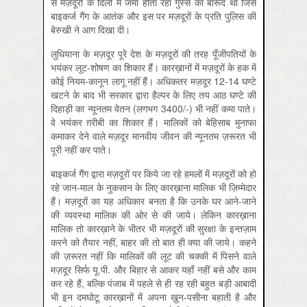
से मज़दूरों के दिलों में जमा होता रहा गुस्से का बारूद था जिसे
बाइकर्ज गैंग के आतंक और इस पर मज़दूरों के प्रति पुलिस की
बेरुखी ने आग दिखा दी।
लुधियाना के मज़दूर पूरे देश के मज़दूरों की तरह पूँजीपतियों के
भयंकर लूट-शोषण का शिकार हैं। कारख़ानों में मज़दूरों के हक में
कोई नियम-कानून लागू नहीं हैं। अधिकतर मज़दूर 12-14 घण्टे
खटने के बाद भी सरकार द्वारा हैल्पर के लिए तय आठ घण्टे की
दिहाड़ी का न्यूनतम वेतन (लगभग 3400/-) भी नहीं कमा पाते।
वे भयंकर ग़रीबी का शिकार हैं। मालिकों को बेहिसाब मुनाफा
कमाकर देने वाले मज़दूर मानवीय जीवन की न्यूनतम ज़रूरत भी
पूरी नहीं कर पाते।
बाइकर्ज गैंग द्वारा मज़दूरों पर किये जा रहे हमलों में मज़दूरों को हो
रहे जान-माल के नुकसान के लिए कारख़ाना मालिक भी ज़िम्मेदार
हैं। मज़दूरों का यह अधिकार बनता है कि उनके घर आने-जाने
की व्यवस्था मालिक की ओर से की जाये। लेकिन कारख़ाना
मालिक तो कारख़ाने के भीतर भी मज़दूरों की सुरक्षा के इन्तज़ाम
करने को तैयार नहीं, बाहर की तो बात ही क्या की जाये। कहने
की ज़रूरत नहीं कि मालिकों की लूट की चक्की में पिसने वाले
मज़दूर सिर्फ यू.पी. और बिहार से आकर यहाँ नहीं बसे और काम
कर रहे हैं, बल्कि पंजाब में पहले से ही रह रही बहुत बड़ी आबादी
भी इन दमघोटू कारख़ानों में अपना ख़ून-पसीना बहाती है और