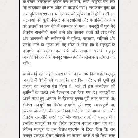
के दौरान ज़बरदस्ती दुकानें बन्द करवाने, कारों, स्कूटर यहाँ तक
कि साइकलों की तोड़-फोड़ भी करवाई गयी। नतीजतन कुछ हद
तक पुलिस-प्रशासन 4 दिसम्बर को लुधियाना में होने वाली इन
घटनाओं को यू.पी.-बिहार के प्रवासियों और पंजाबियों के बीच
की झड़पों का रूप देने में कामयाब हो गया। मज़दूरों में घुसे बैठे
क्षेत्रीय राजनीति करने वाले और आवारा तत्वों की तोड़-फोड़
और आगजनी की कार्रवाइयों ने पुलिस, सरकार, मालिकों और
उनके भाड़े के गुण्डों को यह मौका दे दिया कि वे मज़दूरों के
प्रदर्शन को बदनाम कर सकें और साधारण पंजाबी मज़दूर
आबादी को अपने ही मज़दूर भाई-बहनों के ख़िलाफ इस्तेमाल कर
सकें।
इसमें कोई शक नहीं कि इस घटना ने एक बार फिर शहरी मज़दूर
आबादी में बेचैनी को जगज़ाहिर कर दिया और उनमें छुपी हुई
ताकत का नज़ारा पेश किया है, भले ही इस आन्दोलन की
ख़ामियों के चलते इसे फिलहाल दबा दिया गया है। मज़दूरों का
अपने साथ हुए अन्याय के ख़िलाफ गुस्सा पूरी तरह जायज़ था,
लेकिन मज़दूरों का विरोध प्रदर्शन पूरी तरह स्वयंस्फूर्त था,
जिसमें जनवादी और क्रान्तिकारी नेतृत्व का अभाव था, और
क्षेत्रीय राजनीति करने वालों और आवारा तत्वों की भरमार थी।
इसलिए मज़दूरों का यह विरोध-प्रदर्शन कुचला जाना तय था।
लेकिन मज़दूरों के इस विरोध-प्रदर्शन ने दिखा दिया कि जब
मज़दूर एकजुट होकर शोषकों का सामना करते हैं तो किस तरह