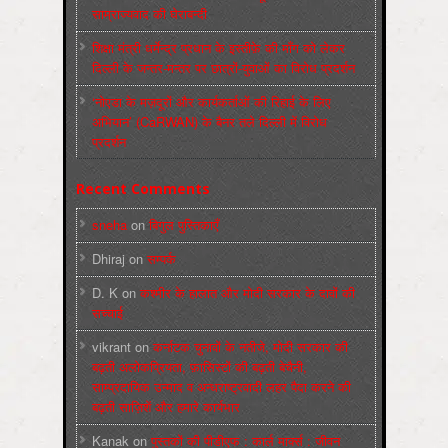
साम्राज्यवाद की घेराबन्दी
शिक्षा मंत्री धर्मेन्द्र प्रधान के इस्तीफ़े की माँग को लेकर
दिल्ली के जन्तर-मन्तर पर छात्रों-युवाओं का विरोध प्रदर्शन
‘नोएडा के मज़दूरों और कार्यकर्ताओं की रिहाई के लिए
अभियान’ (CaRWAN) के बैनर तले दिल्ली में विरोध
प्रदर्शन
Recent Comments
sneha
on
बिगुल पुस्तिकाएँ
Dhiraj
on
सम्पर्क
D. K
on
कश्मीर के हालात और मोदी सरकार के दावों की
सच्चाई
vikrant
on
कर्नाटक चुनावों के नतीजे, मोदी सरकार की
बढ़ती अलोकप्रियता, फ़ासिस्टों की बढ़ती बेचैनी,
साम्प्रदायिक उन्माद व अन्धराष्ट्रवादी लहर पैदा करने की
बढ़ती साज़िशें और हमारे कार्यभार
Kanak
on
पुस्‍तकों की पीडीएफ : कार्ल मार्क्‍स : जीवन