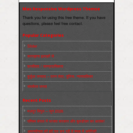
Max Responsive Wordpress Themse
Thank you for using this free theme. If you have
questions, please feel free contact.
Popular Categories
Slider
कारख़ाना इलाक़ों से
फ़ासीवाद / साम्‍प्रदायिकता
बुर्जुआ जनवाद – दमन तंत्र, पुलिस, न्‍यायपालिका
संघर्षरत जनता
Recent Posts
मज़दूर बिगुल – जून 2026
पश्चिम बंगाल में भाजपा सरकार और बुलडोज़र का आतंक!
अमानवीयता की हदें पार कर रही है क्यूबा में अमेरिकी