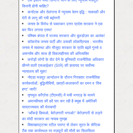
कितनी होनी चाहिए?
कर्नाटक और तेलंगाना में न्यूनतम वेतन वृद्धि : नाकाफ़ी और
देरी से लागू की गयी बढ़ोत्तरी
जनता के विरोध से घबराकर उत्तर प्रदेश सरकार ने एक
बार फिर लगाया एस्मा!
पश्चिम बंगाल में भाजपा सरकार और बुलडोज़र का आतंक!
कॉकरोच जनता पार्टी और उसकी लोकप्रियता : भारतीय
जनता में व्‍यवस्‍था और मौजूदा सरकार के प्रति बढ़ते गुस्‍से व
असन्‍तोष और साथ ही विकल्‍पहीनता की अभिव्‍यक्ति
करोड़ों लोगों के वोट देने के बुनियादी राजनीतिक अधिकार
छीनने वाली एसआईआर (SIR) की क़वायद पर सर्वोच्च
न्यायालय की मुहर!
नोएडा मज़दूर आन्दोलन के दौरान गिरफ़्तार राजनीतिक
कार्यकर्ताओं, बुद्धिजीवियों, छात्रों-कलाकारों का दमन व ‘विच
हण्ट’ जारी!
तृणमूल काँग्रेस (टीएमसी) में मची भगदड़ के मायने
अमानवीयता की हदें पार कर रही है क्यूबा में अमेरिकी
साम्राज्यवाद की घेराबन्दी
“आँकड़े छिपाओ, बेरोज़गारी भगाओ!” बेरोज़गारी से लड़ने
का मोदी सरकार का नायाब नुस्ख़ा
विशाखापट्टनम स्टील प्लाण्ट से लेकर सूरत के सेप्टिक
टैंक तक कार्यस्थल पर मज़दूरों की मौतों का सिलसिला