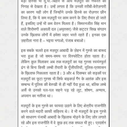
बड़ा हिस्सा भी यू.पी.-बिहार से आये मज़दूरों को नफरत की
निगाह से देखता है। उन्हें लगता है कि उनकी ग़रीबी-बेरोज़गारी
का कारण यही लोग हैं जिन्होंने उनके हिस्से का रोज़गार छीन
लिया है, कि ये कम मज़दूरी पर काम करने के लिए तैयार हो जाते
हैं, इसलिए उन्हें भी कम वेतन मिलता है। सिमरनजीत सिंह मान
वाले शिरोमणी अकाली दल (अमृतसर) जैसे कट्टर सिख संगठन
उनके ख़िलाफ लोगों में हमेशा जहर भरते रहते हैं। इनका एक
ज़हरीला नारा है – भइया भगाओ, पंजाब बचाओ।
इस सबके चलते इस मज़दूर आबादी के ज़ेहन में गुस्से का बारूद
भरा हुआ है जो समय-समय पर विस्फोटित होता रहता है।
लेकिन कुल मिलाकर अब तक मज़दूरों का यह गुस्सा स्वयंस्फूर्त
ढंग से बिना किसी लम्बी तैयारी के पूँजीपतियों, पुलिस-प्रशासन
के ख़िलाफ निकलता रहता है। 3 और 4 दिसम्बर को सड़कों पर
मज़दूरों का फूटा गुस्सा भी सिर्फ बाइकर्ज़ गैंग के आतंक और इस
सम्बन्ध में पुलिस की बेरुखी से ही नहीं पैदा हुआ था, बल्कि लम्बे
अर्से से उनको पल-पल सहने पड़ रहे लूट, शोषण, अन्याय,
अपमान का नतीजा था।
मज़दूरों के इस गुस्से का फायदा उठाने के लिए क्षेत्रीय राजनीति
करने वाले मदारी काफी सक्रिय थे। वे भी मज़दूरों के इस गुस्से
को साधारण पंजाबी आबादी के ख़िलाफ मोड़ने के लिए ज़ोर लगाते
रहे और इस राजनीति में वे कुछ हद तक सफल भी हुए। प्रदर्शन