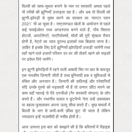
दिल्ली को साफ-सुथरा बनाने के नाम पर सरकारी अमला पहले
भी ग़रीबों की झुग्गियाँ उजाड़ता रहा है। और अब तो दिल्ली को
झुग्गी-झोपड़ी से मुक्त करने का सरकार का ‘मास्टर प्लान
2021’ भी आ चुका है। राष्ट्रमण्डल खेलों के आयोजन से पहले
कई फ्लाईओवर तथा अण्डरपास बनने वाले हैं, पाँच सितारा
होटलों, अपार्टमेण्टों, मल्टीप्लेक्सों, मॉलों की पूरी शृंखला तैयार
होनी है, मेट्रो का जाल दूरस्थ इलाकों तक बिछाया जाना है।
ज़ाहिर है इसके लिए ढेरों झुग्गियाँ-झोपड़ियाँ उजाड़ी जायेंगी तथा
वहाँ रहने वाले हज़ारों परिवार दर-दर की ठोकरें खाने को सड़कों
पर ढकेल दिये जायेंगे।
इन झुग्गी झोपड़ियों में रहने वाली आबादी सिर पर छत के बावजूद
एक नारकीय ज़िन्दगी जीती है तथा बुनियादी हक व सुविधाओं से
वंचित और अनजान है। ज़िन्दगी की कठिनाई और परेशानियाँ
यदि उनके ग़ुस्से को भड़काती भी हैं तो उनपर छींटा मारने का
काम वहाँ गहराई से पैठे एनजीओ (गैर सरकारी संगठन) के लोग
करते हैं। और स्थानीय दलाल व छुटभैय्ये नेता उन्हें उकसाकर
या बहला-फुसलाकर अपना उल्लू सीधा करते हैं। कुछ मामलों में
बिल्ली के भाग से कभी-कभी छींका फूट भी जाता है लेकिन
ज्यादातर इन्हें नाउम्मीदी ही नसीब होती है।
आज ज़रूरत इस बात को समझने की है कि बस्तियों में रिहाइश