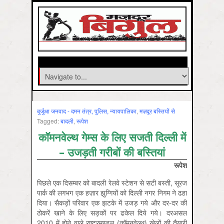
बुर्जुआ जनवाद - दमन तंत्र, पुलिस, न्‍यायपालिका
,
मज़दूर बस्तियों से
Tagged:
बादली
,
रूपेश
कॉमनवेल्‍थ गेम्‍स के लिए सजती दिल्‍ली में
– उजड़ती गरीबों की बस्तियां
रूपेश
पिछले एक दिसम्बर को बादली रेलवे स्टेशन से सटी बस्ती, सूरज
पार्क की लगभग एक हज़ार झुग्गियों को दिल्ली नगर निगम ने ढहा
दिया। सैकड़ों परिवार एक झटके में उजड़ गये और दर-दर की
ठोकरें खाने के लिए सड़कों पर ढकेल दिये गये। दरअसल
2010 में होने वाले राष्ट्रमण्डल (कॉमनवेल्थ) खेलों की तैयारी