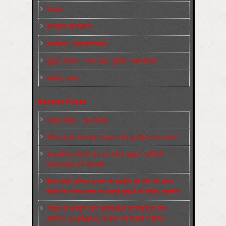
Slider
कारख़ाना इलाक़ों से
फ़ासीवाद / साम्‍प्रदायिकता
बुर्जुआ जनवाद – दमन तंत्र, पुलिस, न्‍यायपालिका
संघर्षरत जनता
Recent Posts
मज़दूर बिगुल – जून 2026
पश्चिम बंगाल में भाजपा सरकार और बुलडोज़र का आतंक!
अमानवीयता की हदें पार कर रही है क्यूबा में अमेरिकी
साम्राज्यवाद की घेराबन्दी
शिक्षा मंत्री धर्मेन्द्र प्रधान के इस्तीफ़े की माँग को लेकर
दिल्ली के जन्तर-मन्तर पर छात्रों-युवाओं का विरोध प्रदर्शन
‘नोएडा के मज़दूरों और कार्यकर्ताओं की रिहाई के लिए
अभियान’ (CaRWAN) के बैनर तले दिल्ली में विरोध