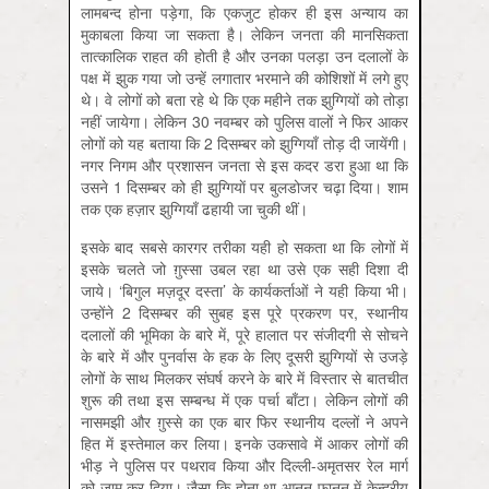
लामबन्द होना पड़ेगा, कि एकजुट होकर ही इस अन्याय का
मुकाबला किया जा सकता है। लेकिन जनता की मानसिकता
तात्कालिक राहत की होती है और उनका पलड़ा उन दलालों के
पक्ष में झुक गया जो उन्हें लगातार भरमाने की कोशिशों में लगे हुए
थे। वे लोगों को बता रहे थे कि एक महीने तक झुग्गियों को तोड़ा
नहीं जायेगा। लेकिन 30 नवम्बर को पुलिस वालों ने फिर आकर
लोगों को यह बताया कि 2 दिसम्बर को झुग्गियाँ तोड़ दी जायेंगी।
नगर निगम और प्रशासन जनता से इस कदर डरा हुआ था कि
उसने 1 दिसम्बर को ही झुग्गियाें पर बुलडोजर चढ़ा दिया। शाम
तक एक हज़ार झुग्गियाँ ढहायी जा चुकी थीं।
इसके बाद सबसे कारगर तरीका यही हो सकता था कि लोगों में
इसके चलते जो ग़ुस्सा उबल रहा था उसे एक सही दिशा दी
जाये। ‘बिगुल मज़दूर दस्ता’ के कार्यकर्ताओं ने यही किया भी।
उन्होंने 2 दिसम्बर की सुबह इस पूरे प्रकरण पर, स्थानीय
दलालों की भूमिका के बारे में, पूरे हालात पर संजीदगी से सोचने
के बारे में और पुनर्वास के हक के लिए दूसरी झुग्गियों से उजड़े
लोगों के साथ मिलकर संघर्ष करने के बारे में विस्तार से बातचीत
शुरू की तथा इस सम्बन्ध में एक पर्चा बाँटा। लेकिन लोगों की
नासमझी और ग़ुस्से का एक बार फिर स्थानीय दल्लों ने अपने
हित में इस्तेमाल कर लिया। इनके उकसावे में आकर लोगों की
भीड़ ने पुलिस पर पथराव किया और दिल्ली-अमृतसर रेल मार्ग
को जाम कर दिया। जैसा कि होना था आनन-फानन में केन्द्रीय