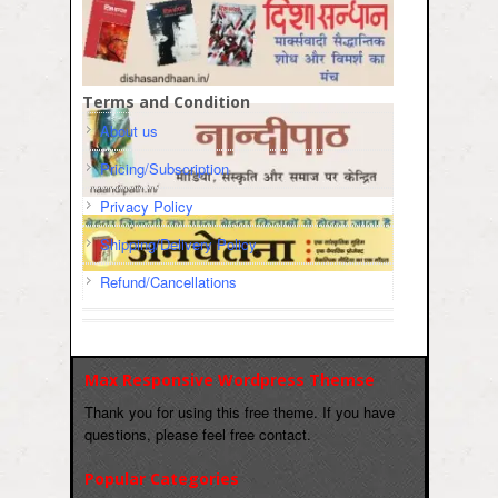
Terms and Condition
About us
Pricing/Subscription
Privacy Policy
Shipping/Delivery Policy
Refund/Cancellations
Max Responsive Wordpress Themse
Thank you for using this free theme. If you have
questions, please feel free contact.
Popular Categories