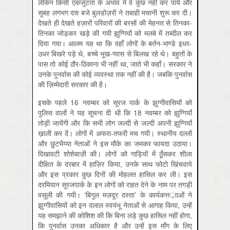
लेकिन किसी एकजुटता के अभाव में वे कुछ नहीं कर पाये और
सुबह लगभग दस बजे बुलडोज़रों ने तबाही मचानी शुरू कर दी।
देखते ही देखते हज़ारों परिवारों की बरसों की मेहनत से तिनका-
तिनका जोड़कर खड़े की गयी झुग्गियों को मलबे में तब्दील कर
दिया गया। आलम यह था कि वहाँ लोगों के बर्तन-भाण्डे इधर-
उधर बिखरे पड़े थे, बच्चे भूख-प्यास से बिलख रहे थे। बहुतों के
पास तो कोई ठौर-ठिकाना भी नहीं था, जाते भी कहाँ। सरकार ने
उनके पुनर्वास की कोई व्यवस्था तक नहीं की है। जबकि पुनर्वास
की ज़िम्मेदारी सरकार की है।
इसके पहले 16 नवम्बर को सूरज पार्क के झुग्गीवासियों को
पुलिस वालों ने यह सूचना दी थी कि 18 नवम्बर को झुग्गियाँ
तोड़ी जायेंगी और कि सभी लोग जल्दी से जल्दी अपनी झुग्गियाँ
ख़ाली कर दें। लोगों में अफरा-तफरी मच गयी। स्थानीय दल्लों
और छुटभैय्या नेताओं ने इस मौके का जमकर फायदा उठाया।
दिखावटी शोशेबाज़ी की। लोगों को गाड़ियों में ठूँसकर शीला
दीक्षित के दरबार में हाज़िर किया, उनके साथ फोटो खिंचवाये
और इस प्रकार कुछ दिनों की मोहलत हासिल कर ली। इस
दरमियान सूरजपार्क के इन लोगों को राहत देने के नाम पर तगड़ी
वसूली की गयी। ‘बिगुल मज़दूर दस्ता’ के कार्यकत्तर्ााओं ने
झुग्गीवासियों को इन दलाल स्वयंभू नेताओं से आगाह किया, उन्हें
यह समझाने की कोशिश की कि बिना लड़े कुछ हासिल नहीं होगा,
कि पुनर्वास उनका अधिकार है और उन्हें इस माँग के लिए