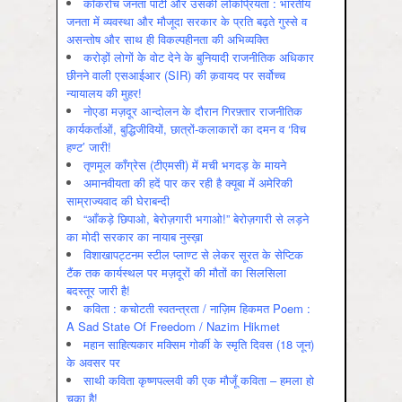
कॉकरोच जनता पार्टी और उसकी लोकप्रियता : भारतीय
जनता में व्‍यवस्‍था और मौजूदा सरकार के प्रति बढ़ते गुस्‍से व
असन्‍तोष और साथ ही विकल्‍पहीनता की अभिव्‍यक्ति
करोड़ों लोगों के वोट देने के बुनियादी राजनीतिक अधिकार
छीनने वाली एसआईआर (SIR) की क़वायद पर सर्वोच्च
न्यायालय की मुहर!
नोएडा मज़दूर आन्दोलन के दौरान गिरफ़्तार राजनीतिक
कार्यकर्ताओं, बुद्धिजीवियों, छात्रों-कलाकारों का दमन व ‘विच
हण्ट’ जारी!
तृणमूल काँग्रेस (टीएमसी) में मची भगदड़ के मायने
अमानवीयता की हदें पार कर रही है क्यूबा में अमेरिकी
साम्राज्यवाद की घेराबन्दी
“आँकड़े छिपाओ, बेरोज़गारी भगाओ!” बेरोज़गारी से लड़ने
का मोदी सरकार का नायाब नुस्ख़ा
विशाखापट्टनम स्टील प्लाण्ट से लेकर सूरत के सेप्टिक
टैंक तक कार्यस्थल पर मज़दूरों की मौतों का सिलसिला
बदस्तूर जारी है!
कविता : कचोटती स्वतन्त्रता / नाज़िम हिकमत Poem :
A Sad State Of Freedom / Nazim Hikmet
महान साहित्यकार मक्सिम गोर्की के स्मृति दिवस (18 जून)
के अवसर पर
साथी कविता कृष्णपल्लवी की एक मौजूँ कविता – हमला हो
चुका है!