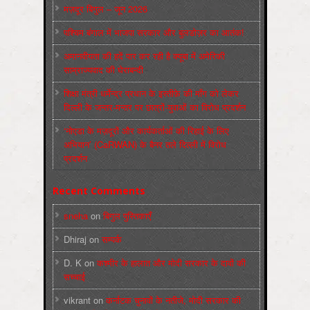
मज़दूर बिगुल – जून 2026
पश्चिम बंगाल में भाजपा सरकार और बुलडोज़र का आतंक!
अमानवीयता की हदें पार कर रही है क्यूबा में अमेरिकी
साम्राज्यवाद की घेराबन्दी
शिक्षा मंत्री धर्मेन्द्र प्रधान के इस्तीफ़े की माँग को लेकर
दिल्ली के जन्तर-मन्तर पर छात्रों-युवाओं का विरोध प्रदर्शन
‘नोएडा के मज़दूरों और कार्यकर्ताओं की रिहाई के लिए
अभियान’ (CaRWAN) के बैनर तले दिल्ली में विरोध
प्रदर्शन
Recent Comments
sneha
on
बिगुल पुस्तिकाएँ
Dhiraj
on
सम्पर्क
D. K
on
कश्मीर के हालात और मोदी सरकार के दावों की
सच्चाई
vikrant
on
कर्नाटक चुनावों के नतीजे, मोदी सरकार की