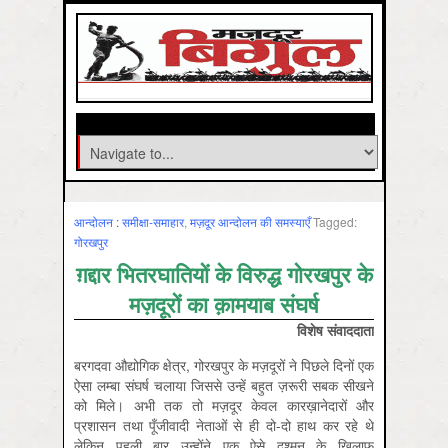
आन्‍दोलन : समीक्षा-समाहार
,
मज़दूर आन्दोलन की समस्‍याएँ
Tagged:
गोरखपुर
ग़द्दार भितरघातियों के विरुद्ध गोरखपुर के
मज़दूरों का क़ामयाब संघर्ष
विशेष संवाददाता
बरगदवा औद्योगिक क्षेत्र, गोरखपुर के मज़दूरों ने पिछले दिनों एक
ऐसा लम्बा संघर्ष चलाया जिससे उन्हें बहुत ज़रूरी सबक सीखने
को मिले। अभी तक तो मज़दूर केवल कारख़ानेदारों और
प्रशासन तथा पूँजीवादी नेताओं से ही दो-दो हाथ कर रहे थे
लेकिन पहली बार उन्होंने एक ऐसे दुश्मन के ख़िलाफ़