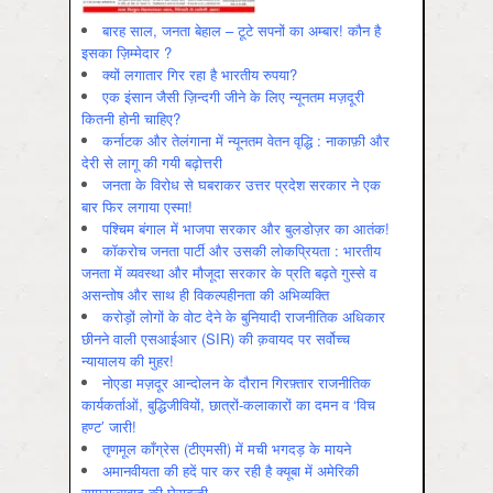
बारह साल, जनता बेहाल – टूटे सपनों का अम्बार! कौन है
इसका ज़िम्मेदार ?
क्यों लगातार गिर रहा है भारतीय रुपया?
एक इंसान जैसी ज़िन्दगी जीने के लिए न्यूनतम मज़दूरी
कितनी होनी चाहिए?
कर्नाटक और तेलंगाना में न्यूनतम वेतन वृद्धि : नाकाफ़ी और
देरी से लागू की गयी बढ़ोत्तरी
जनता के विरोध से घबराकर उत्तर प्रदेश सरकार ने एक
बार फिर लगाया एस्मा!
पश्चिम बंगाल में भाजपा सरकार और बुलडोज़र का आतंक!
कॉकरोच जनता पार्टी और उसकी लोकप्रियता : भारतीय
जनता में व्‍यवस्‍था और मौजूदा सरकार के प्रति बढ़ते गुस्‍से व
असन्‍तोष और साथ ही विकल्‍पहीनता की अभिव्‍यक्ति
करोड़ों लोगों के वोट देने के बुनियादी राजनीतिक अधिकार
छीनने वाली एसआईआर (SIR) की क़वायद पर सर्वोच्च
न्यायालय की मुहर!
नोएडा मज़दूर आन्दोलन के दौरान गिरफ़्तार राजनीतिक
कार्यकर्ताओं, बुद्धिजीवियों, छात्रों-कलाकारों का दमन व ‘विच
हण्ट’ जारी!
तृणमूल काँग्रेस (टीएमसी) में मची भगदड़ के मायने
अमानवीयता की हदें पार कर रही है क्यूबा में अमेरिकी
साम्राज्यवाद की घेराबन्दी