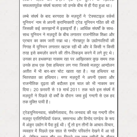
सफलतापूर्वक संघर्ष चलाया जो उनके बीच से ही पैदा हुआ था।
लम्बे संघर्ष के बाद बरगदवा के मज़दूरों ने ‘टेक्सटाइल वर्कर्स
यूनियन’ नाम से अपनी क्रान्तिकारी ट्रेड यूनियन गठित की थी
जिसकी कई कारख़ानों में इकाइयाँ हैं। आर्थिक संघर्षों के साथ-
साथ यूनियन ने मज़दूरों के बीच लगातार राजनीतिक शिक्षा और
प्रचार का काम जारी रखा था। गोरखपुर के उद्योगपतियों की
निगाह में यूनियन लगातार खटक रही थी और वे किसी न किसी
तरह इसे कमज़ोर करने की तीन-तिकड़म करने में लगे हुए थे।
उनका हर हथकण्डा नाकाम रहा पर आख़िरकार कुछ समय तक
उनके हाथ एक ऐसा हथियार लग गया जिससे मज़दूर आन्दोलन
अतीत में भी बार-बार चोट खाता रहा है। यह हथियार था
भितरघात का हथियार। मगर मज़दूरों ने अपनी एकता और
राजनीतिक दृढ़ता की बदौलत इस चाल को भी नाकाम कर
दिया। 20 फ़रवरी से 19 मार्च 2011 तक चले इस संघर्ष में
मज़दूरों ने पिछले दो वर्षों के दौरान जमा हुई गन्दगी से एक हद
तक मुक्ति पायी है।
ट्रेडयूनियनवाद, संकीर्णतावाद, ग़ैर-जनवाद की यह गन्दगी तीन
मज़दूर प्रतिनिधियों पंकज, समरनाथ और विनोद पाण्डेय के रूप
में अंकुर उद्योग में पैदा हुई थी। यूँ तो इन तीनों के आचार-विचार,
व्यवहार में पिछले एक साल से गम्भीर परिवर्तन देखने में आ रहे
थे, लेकिन ख़ास तौर पर पिछले छह-सात महीनों के दौरान