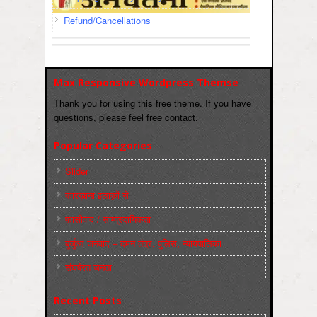
Refund/Cancellations
Max Responsive Wordpress Themse
Thank you for using this free theme. If you have
questions, please feel free contact.
Popular Categories
Slider
कारख़ाना इलाक़ों से
फ़ासीवाद / साम्‍प्रदायिकता
बुर्जुआ जनवाद – दमन तंत्र, पुलिस, न्‍यायपालिका
संघर्षरत जनता
Recent Posts