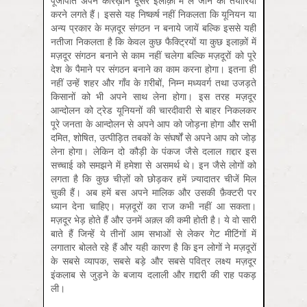
पूँजीपति अपने कारख़ाने दूसरे इलाक़ों में ले जाने की तैयारियाँ
करने लगते हैं। इससे यह निष्कर्ष नहीं निकलता कि यूनियन या
अन्य प्रकार के मज़दूर संगठन न बनाये जायें बल्कि इससे यही
नतीजा निकलता है कि केवल कुछ फैक्ट्रियों या कुछ इलाक़ों में
मज़दूर संगठन बनाने से काम नहीं चलेगा बल्कि मज़दूरों को पूरे
देश के पैमाने पर संगठन बनाने का काम करना होगा। इतना ही
नहीं उन्हें शहर और गाँव के ग़रीबों, निम्न मध्यवर्ग तथा उजड़ते
किसानों को भी अपने साथ लेना होगा। इस तरह मज़दूर
आन्दोलन को ट्रेड यूनियनों की चारदीवारी से बाहर निकलकर
पूरे जनता के आन्दोलन से अपने आप को जोड़ना होगा और सभी
दमित, शोषित, उत्पीड़ित तबकों के संघर्षों से अपने आप को जोड़
लेना होगा। लेकिन दो कौड़ी के पंकज जैसे दलाल ग़द्दार इस
सच्चाई को समझने में हमेशा से असमर्थ थे। इन जैसे लोगों को
लगता है कि कुछ चीज़ों को छोड़कर हमें ज़्यादातर चीजें मिल
चुकी हैं। अब हमें बस अपने मालिक और उसकी फ़ैक्टरी पर
ध्यान देना चाहिए। मज़दूरों का राज कभी नहीं आ सकता।
मज़दूर भेड़ होते हैं और उनमें अक़्ल की कमी होती है। ये वो सारी
बाते हैं जिन्हें ये तीनों आम सभाओं से लेकर गेट मीटिंगों में
लगातार बोलते रहे हैं और यही कारण है कि इन लोगों ने मज़दूरों
के सबसे व्यापक, सबसे बड़े और सबसे पवित्र लक्ष्य मज़दूर
इंकलाब से जुड़ने के बजाय दलाली और ग़द्दारी की राह पकड़
ली।