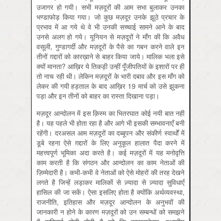
उजागर हो गयी। सभी मज़दूरों की आम सभा बुलाकर उनका
भण्डाफोड़ किया गया। जो कुछ मज़दूर उनके झूठे प्रचार के
प्रभाव में आ गये थे वे भी उनकी सच्चाई सामने आने के बाद
उनसे अलग हो गये। यूनियन से मज़दूरों ने माँग की कि अवैध
वसूली, गुण्डागर्दी और मज़दूरों के पैसे का गबन करने वाले इन
तीनों ग़द्दारों को कारख़ाने से बाहर किया जाये। मालिक भला इसे
क्यों मानता? आख़िर ये तिकड़ी उन्हीं पूँजीपतियों के इशारों पर ही
तो नाच रही थी। लेकिन मज़दूरों के भारी दबाव और इस माँग को
लेकर की गयी हड़ताल के बाद आख़िर 19 मार्च को उसे झुकना
पड़ा और इन तीनों को बाहर का रास्ता दिखाना पड़ा।
मज़दूर आन्दोलन में इस क़िस्म का भितरघात कोई नयी बात नहीं
है। यह पहले भी होता रहा है और आगे भी इसकी सम्भावनाएँ बनी
रहेंगी। दरअसल आम मज़दूरों का दब्बूपन और संकीर्ण स्वार्थों में
डूबे रहना ऐसे ग़द्दारों के लिए अनुकूल हालात पैदा करने में
महत्त्वपूर्ण भूमिका अदा करते है। कई मज़दूरों में यह मनोवृत्ति
काम करती है कि संगठन और आन्दोलन का काम नेताओं की
ज़िम्मेदारी है। कभी-कभी वे नेताओं को ऐसे मोहरों की तरह देखने
लगते है जिन्हें लड़ाकर मालिकों से ज़्यादा से ज़्यादा सुविधाएँ
हासिल की जा सकें। ऐसा इसलिए होता है क्योंकि अर्थव्यवस्था,
राजनीति, इतिहास और मज़दूर आन्दोलन के अनुभवों की
जानकारी न होने के कारण मज़दूरों को उन सम्बन्धों को समझने